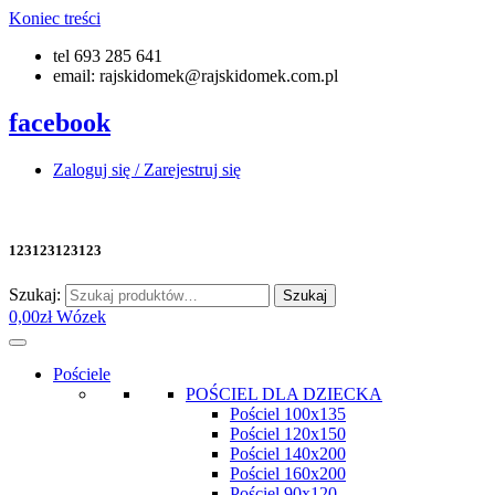
Koniec treści
tel 693 285 641
email: rajskidomek@rajskidomek.com.pl
facebook
Zaloguj się / Zarejestruj się
123123123123
Szukaj:
Szukaj
0,00
zł
Wózek
Pościele
POŚCIEL DLA DZIECKA
Pościel 100x135
Pościel 120x150
Pościel 140x200
Pościel 160x200
Pościel 90x120