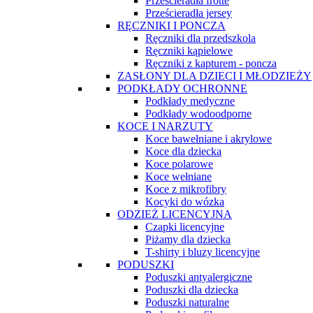
Prześcieradła frotte
Prześcieradła jersey
RĘCZNIKI I PONCZA
Ręczniki dla przedszkola
Ręczniki kąpielowe
Ręczniki z kapturem - poncza
ZASŁONY DLA DZIECI I MŁODZIEŻY
PODKŁADY OCHRONNE
Podkłady medyczne
Podkłady wodoodporne
KOCE I NARZUTY
Koce bawełniane i akrylowe
Koce dla dziecka
Koce polarowe
Koce wełniane
Koce z mikrofibry
Kocyki do wózka
ODZIEŻ LICENCYJNA
Czapki licencyjne
Piżamy dla dziecka
T-shirty i bluzy licencyjne
PODUSZKI
Poduszki antyalergiczne
Poduszki dla dziecka
Poduszki naturalne