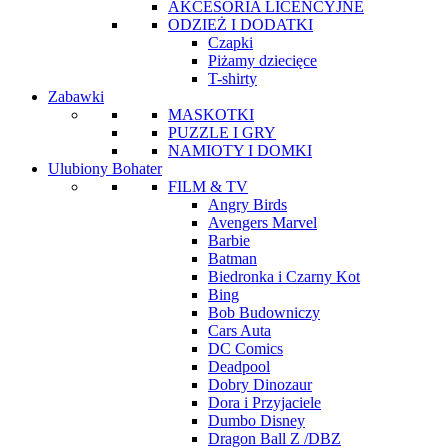
AKCESORIA LICENCYJNE
ODZIEŻ I DODATKI
Czapki
Piżamy dziecięce
T-shirty
Zabawki
MASKOTKI
PUZZLE I GRY
NAMIOTY I DOMKI
Ulubiony Bohater
FILM & TV
Angry Birds
Avengers Marvel
Barbie
Batman
Biedronka i Czarny Kot
Bing
Bob Budowniczy
Cars Auta
DC Comics
Deadpool
Dobry Dinozaur
Dora i Przyjaciele
Dumbo Disney
Dragon Ball Z /DBZ