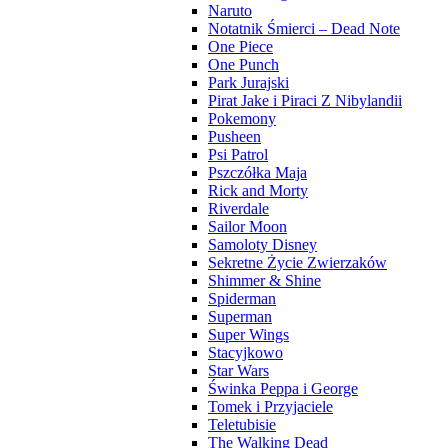
Naruto
Notatnik Śmierci – Dead Note
One Piece
One Punch
Park Jurajski
Pirat Jake i Piraci Z Nibylandii
Pokemony
Pusheen
Psi Patrol
Pszczółka Maja
Rick and Morty
Riverdale
Sailor Moon
Samoloty Disney
Sekretne Życie Zwierzaków
Shimmer & Shine
Spiderman
Superman
Super Wings
Stacyjkowo
Star Wars
Świnka Peppa i George
Tomek i Przyjaciele
Teletubisie
The Walking Dead