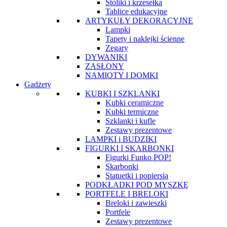
Stoliki i krzesełka
Tablice edukacyjne
ARTYKUŁY DEKORACYJNE
Lampki
Tapety i naklejki ścienne
Zegary
DYWANIKI
ZASŁONY
NAMIOTY I DOMKI
Gadżety
KUBKI I SZKLANKI
Kubki ceramiczne
Kubki termiczne
Szklanki i kufle
Zestawy prezentowe
LAMPKI i BUDZIKI
FIGURKI I SKARBONKI
Figurki Funko POP!
Skarbonki
Statuetki i popiersia
PODKŁADKI POD MYSZKĘ
PORTFELE I BRELOKI
Breloki i zawieszki
Portfele
Zestawy prezentowe