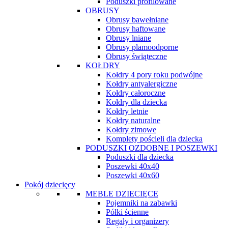
Poduszki profilowane
OBRUSY
Obrusy bawełniane
Obrusy haftowane
Obrusy lniane
Obrusy plamoodporne
Obrusy świąteczne
KOŁDRY
Kołdry 4 pory roku podwójne
Kołdry antyalergiczne
Kołdry całoroczne
Kołdry dla dziecka
Kołdry letnie
Kołdry naturalne
Kołdry zimowe
Komplety pościeli dla dziecka
PODUSZKI OZDOBNE I POSZEWKI
Poduszki dla dziecka
Poszewki 40x40
Poszewki 40x60
Pokój dziecięcy
MEBLE DZIECIĘCE
Pojemniki na zabawki
Półki ścienne
Regały i organizery