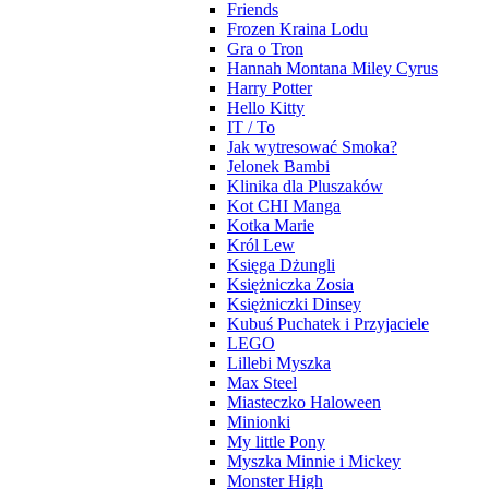
Friends
Frozen Kraina Lodu
Gra o Tron
Hannah Montana Miley Cyrus
Harry Potter
Hello Kitty
IT / To
Jak wytresować Smoka?
Jelonek Bambi
Klinika dla Pluszaków
Kot CHI Manga
Kotka Marie
Król Lew
Księga Dżungli
Księżniczka Zosia
Księżniczki Dinsey
Kubuś Puchatek i Przyjaciele
LEGO
Lillebi Myszka
Max Steel
Miasteczko Haloween
Minionki
My little Pony
Myszka Minnie i Mickey
Monster High