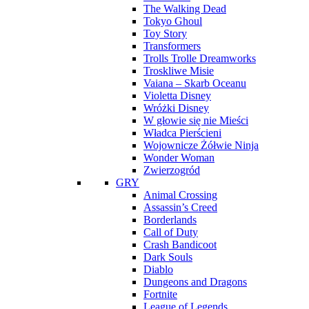
The Walking Dead
Tokyo Ghoul
Toy Story
Transformers
Trolls Trolle Dreamworks
Troskliwe Misie
Vaiana – Skarb Oceanu
Violetta Disney
Wróżki Disney
W głowie się nie Mieści
Władca Pierścieni
Wojownicze Żółwie Ninja
Wonder Woman
Zwierzogród
GRY
Animal Crossing
Assassin’s Creed
Borderlands
Call of Duty
Crash Bandicoot
Dark Souls
Diablo
Dungeons and Dragons
Fortnite
League of Legends