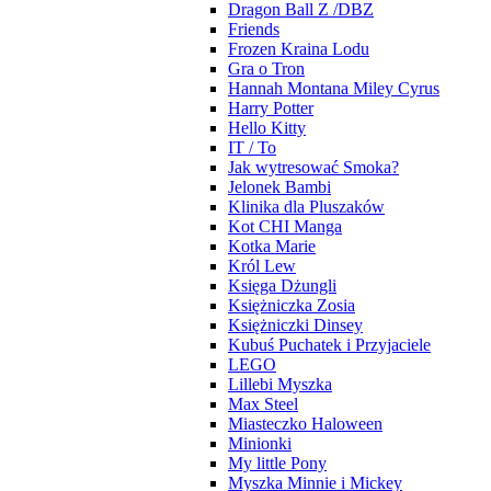
Dragon Ball Z /DBZ
Friends
Frozen Kraina Lodu
Gra o Tron
Hannah Montana Miley Cyrus
Harry Potter
Hello Kitty
IT / To
Jak wytresować Smoka?
Jelonek Bambi
Klinika dla Pluszaków
Kot CHI Manga
Kotka Marie
Król Lew
Księga Dżungli
Księżniczka Zosia
Księżniczki Dinsey
Kubuś Puchatek i Przyjaciele
LEGO
Lillebi Myszka
Max Steel
Miasteczko Haloween
Minionki
My little Pony
Myszka Minnie i Mickey