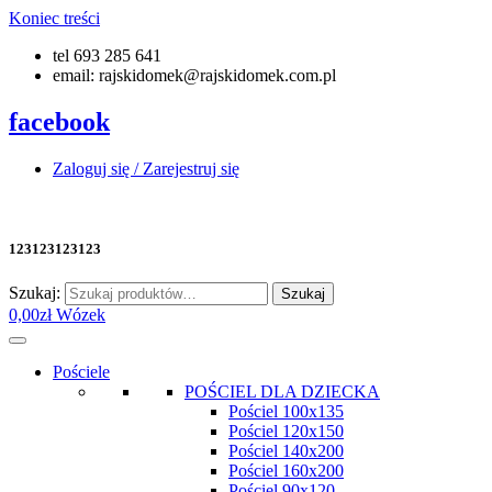
Koniec treści
tel 693 285 641
email: rajskidomek@rajskidomek.com.pl
facebook
Zaloguj się / Zarejestruj się
123123123123
Szukaj:
Szukaj
0,00
zł
Wózek
Pościele
POŚCIEL DLA DZIECKA
Pościel 100x135
Pościel 120x150
Pościel 140x200
Pościel 160x200
Pościel 90x120