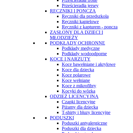
Prześcieradła frotte
Prześcieradła jersey
RĘCZNIKI I PONCZA
Ręczniki dla przedszkola
Ręczniki kąpielowe
Ręczniki z kapturem - poncza
ZASŁONY DLA DZIECI I
MŁODZIEŻY
PODKŁADY OCHRONNE
Podkłady medyczne
Podkłady wodoodporne
KOCE I NARZUTY
Koce bawełniane i akrylowe
Koce dla dziecka
Koce polarowe
Koce wełniane
Koce z mikrofibry
Kocyki do wózka
ODZIEŻ LICENCYJNA
Czapki licencyjne
Piżamy dla dziecka
T-shirty i bluzy licencyjne
PODUSZKI
Poduszki antyalergiczne
Poduszki dla dziecka