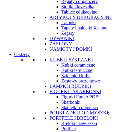
Regały i organizery
Stoliki i krzesełka
Tablice edukacyjne
ARTYKUŁY DEKORACYJNE
Lampki
Tapety i naklejki ścienne
Zegary
DYWANIKI
ZASŁONY
NAMIOTY I DOMKI
Gadżety
KUBKI I SZKLANKI
Kubki ceramiczne
Kubki termiczne
Szklanki i kufle
Zestawy prezentowe
LAMPKI i BUDZIKI
FIGURKI I SKARBONKI
Figurki Funko POP!
Skarbonki
Statuetki i popiersia
PODKŁADKI POD MYSZKĘ
PORTFELE I BRELOKI
Breloki i zawieszki
Portfele