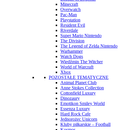
Minecraft
Overwatch
Pac-Man
Playstation
Resident Evil
Riverdale
Super Mario Nintendo
The Division
The Legend of Zelda Nintendo
Warhammer
Watch Dogs
Wiedźmin The Witcher
World of Warcraft
Xbox
POZOSTAŁE TEMATYCZNE
Animal Planet Club
Anne Stokes Collection
Cottonfield Luxury
Dinozaury
Emotikon Smiley World
Essenza Luxury
Hard Rock Cafe
Jednorożec Unicorn
Kluby piłkarskie – Football
Kosmos