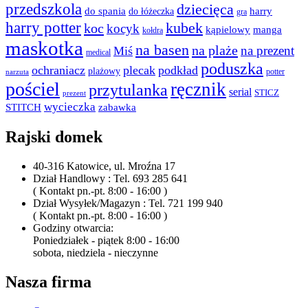
przedszkola
dziecięca
do spania
harry
do łóżeczka
gra
harry potter
kubek
koc
kocyk
kąpielowy
manga
kołdra
maskotka
na basen
na plaże
na prezent
Miś
medical
poduszka
ochraniacz
plecak
podkład
plażowy
potter
narzuta
pościel
ręcznik
przytulanka
serial
STICZ
prezent
wycieczka
STITCH
zabawka
Rajski domek
40-316 Katowice, ul. Mroźna 17
Dział Handlowy : Tel. 693 285 641
( Kontakt pn.-pt. 8:00 - 16:00 )
Dział Wysyłek/Magazyn : Tel. 721 199 940
( Kontakt pn.-pt. 8:00 - 16:00 )
Godziny otwarcia:
Poniedziałek - piątek 8:00 - 16:00
sobota, niedziela - nieczynne
Nasza firma