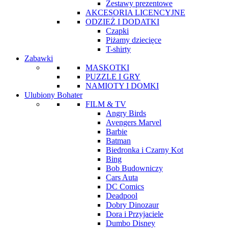
Zestawy prezentowe
AKCESORIA LICENCYJNE
ODZIEŻ I DODATKI
Czapki
Piżamy dziecięce
T-shirty
Zabawki
MASKOTKI
PUZZLE I GRY
NAMIOTY I DOMKI
Ulubiony Bohater
FILM & TV
Angry Birds
Avengers Marvel
Barbie
Batman
Biedronka i Czarny Kot
Bing
Bob Budowniczy
Cars Auta
DC Comics
Deadpool
Dobry Dinozaur
Dora i Przyjaciele
Dumbo Disney