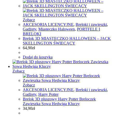
Zobacz
AKCESORIA LICENCYJNE
,
Breloki i zawieszki
,
Gadżety
,
Miasteczko Haloween
,
PORTFELE I
BRELOKI
Brelok 3D MIASTECZKO HALLOWEEN – JACK
SKELLINGTON ŚWIECĄCY
64,90
zł
Dodaj do koszyka
Zobacz
Zobacz
AKCESORIA LICENCYJNE
,
Breloki i zawieszki
,
Gadżety
,
Harry Potter
Brelok 3D pluszowy Harry Potter Breloczek
Zawieszka Sowa Hedwiga Kluczy
34,90
zł