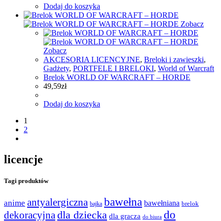
Dodaj do koszyka
Zobacz
Zobacz
AKCESORIA LICENCYJNE
,
Breloki i zawieszki
,
Gadżety
,
PORTFELE I BRELOKI
,
World of Warcraft
Brelok WORLD OF WARCRAFT – HORDE
49,59
zł
Dodaj do koszyka
1
2
licencje
Tagi produktów
bawełna
antyalergiczna
anime
bawełniana
bajka
brelok
do
dla dziecka
dekoracyjna
dla gracza
do biura