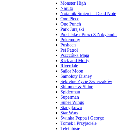
Monster High
Naruto
Notatnik Śmierci – Dead Note
One Piece
One Punch
Park Jurajski
Pirat Jake i Piraci Z Nibylandii
Pokemony
Pusheen
Psi Patrol
Pszczółka Maja
Rick and Morty
Riverdale
Sailor Moon
Samoloty Disney
Sekretne Życie Zwierzaków
Shimmer & Shine
Spiderman
Superman
Super Wings
Stacyjkowo
Star Wars
Świnka Peppa i George
Tomek i Przyjaciele
Teletubisie