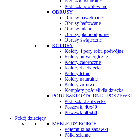
Poduszki naturalne
Poduszki profilowane
OBRUSY
Obrusy bawełniane
Obrusy haftowane
Obrusy lniane
Obrusy plamoodporne
Obrusy świąteczne
KOŁDRY
Kołdry 4 pory roku podwójne
Kołdry antyalergiczne
Kołdry całoroczne
Kołdry dla dziecka
Kołdry letnie
Kołdry naturalne
Kołdry zimowe
Komplety pościeli dla dziecka
PODUSZKI OZDOBNE I POSZEWKI
Poduszki dla dziecka
Poszewki 40x40
Poszewki 40x60
Pokój dziecięcy
MEBLE DZIECIĘCE
Pojemniki na zabawki
Półki ścienne