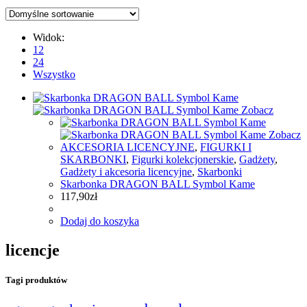
Widok:
12
24
Wszystko
Zobacz
Zobacz
AKCESORIA LICENCYJNE
,
FIGURKI I
SKARBONKI
,
Figurki kolekcjonerskie
,
Gadżety
,
Gadżety i akcesoria licencyjne
,
Skarbonki
Skarbonka DRAGON BALL Symbol Kame
117,90
zł
Dodaj do koszyka
licencje
Tagi produktów