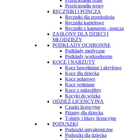
Prześcieradła frotte
Prześcieradła jersey
RĘCZNIKI I PONCZA
Ręczniki dla przedszkola
Ręczniki kąpielowe
Ręczniki z kapturem - poncza
ZASŁONY DLA DZIECI I
MŁODZIEŻY
PODKŁADY OCHRONNE
Podkłady medyczne
Podkłady wodoodporne
KOCE I NARZUTY
Koce bawełniane i akrylowe
Koce dla dziecka
Koce polarowe
Koce wełniane
Koce z mikrofibry
Kocyki do wózka
ODZIEŻ LICENCYJNA
Czapki licencyjne
Piżamy dla dziecka
T-shirty i bluzy licencyjne
PODUSZKI
Poduszki antyalergiczne
Poduszki dla dziecka