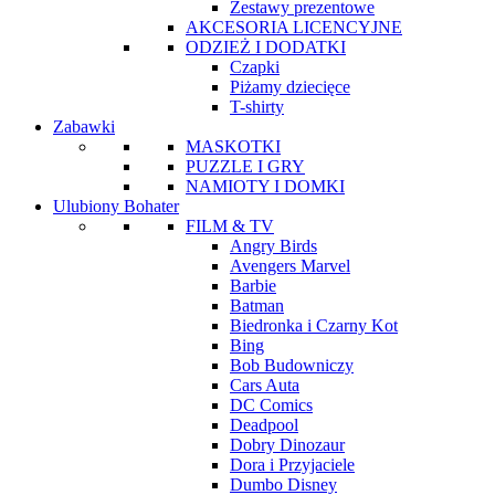
Zestawy prezentowe
AKCESORIA LICENCYJNE
ODZIEŻ I DODATKI
Czapki
Piżamy dziecięce
T-shirty
Zabawki
MASKOTKI
PUZZLE I GRY
NAMIOTY I DOMKI
Ulubiony Bohater
FILM & TV
Angry Birds
Avengers Marvel
Barbie
Batman
Biedronka i Czarny Kot
Bing
Bob Budowniczy
Cars Auta
DC Comics
Deadpool
Dobry Dinozaur
Dora i Przyjaciele
Dumbo Disney