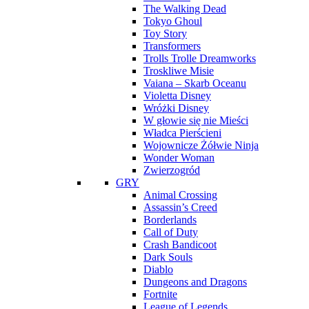
The Walking Dead
Tokyo Ghoul
Toy Story
Transformers
Trolls Trolle Dreamworks
Troskliwe Misie
Vaiana – Skarb Oceanu
Violetta Disney
Wróżki Disney
W głowie się nie Mieści
Władca Pierścieni
Wojownicze Żółwie Ninja
Wonder Woman
Zwierzogród
GRY
Animal Crossing
Assassin’s Creed
Borderlands
Call of Duty
Crash Bandicoot
Dark Souls
Diablo
Dungeons and Dragons
Fortnite
League of Legends