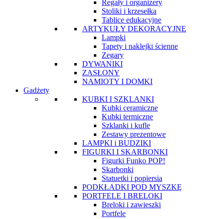
Regały i organizery
Stoliki i krzesełka
Tablice edukacyjne
ARTYKUŁY DEKORACYJNE
Lampki
Tapety i naklejki ścienne
Zegary
DYWANIKI
ZASŁONY
NAMIOTY I DOMKI
Gadżety
KUBKI I SZKLANKI
Kubki ceramiczne
Kubki termiczne
Szklanki i kufle
Zestawy prezentowe
LAMPKI i BUDZIKI
FIGURKI I SKARBONKI
Figurki Funko POP!
Skarbonki
Statuetki i popiersia
PODKŁADKI POD MYSZKĘ
PORTFELE I BRELOKI
Breloki i zawieszki
Portfele