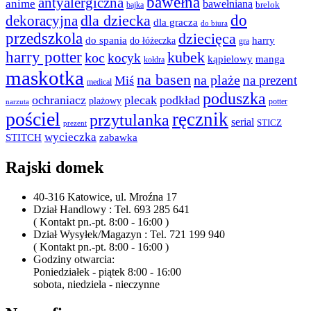
bawełna
antyalergiczna
anime
bawełniana
bajka
brelok
do
dla dziecka
dekoracyjna
dla gracza
do biura
przedszkola
dziecięca
do spania
harry
do łóżeczka
gra
harry potter
kubek
koc
kocyk
kąpielowy
manga
kołdra
maskotka
na basen
na plaże
na prezent
Miś
medical
poduszka
ochraniacz
plecak
podkład
plażowy
potter
narzuta
pościel
ręcznik
przytulanka
serial
STICZ
prezent
wycieczka
STITCH
zabawka
Rajski domek
40-316 Katowice, ul. Mroźna 17
Dział Handlowy : Tel. 693 285 641
( Kontakt pn.-pt. 8:00 - 16:00 )
Dział Wysyłek/Magazyn : Tel. 721 199 940
( Kontakt pn.-pt. 8:00 - 16:00 )
Godziny otwarcia:
Poniedziałek - piątek 8:00 - 16:00
sobota, niedziela - nieczynne