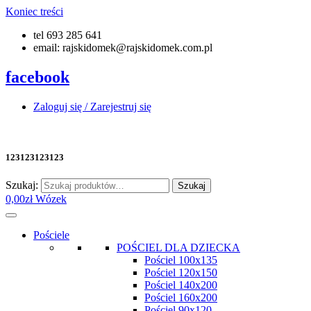
Koniec treści
tel 693 285 641
email: rajskidomek@rajskidomek.com.pl
facebook
Zaloguj się / Zarejestruj się
123123123123
Szukaj:
Szukaj
0,00
zł
Wózek
Pościele
POŚCIEL DLA DZIECKA
Pościel 100x135
Pościel 120x150
Pościel 140x200
Pościel 160x200
Pościel 90x120