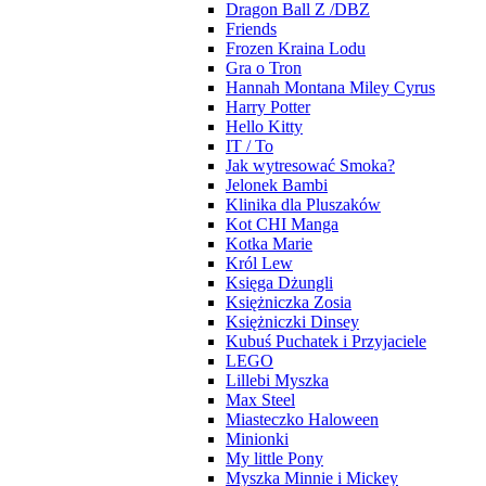
Dragon Ball Z /DBZ
Friends
Frozen Kraina Lodu
Gra o Tron
Hannah Montana Miley Cyrus
Harry Potter
Hello Kitty
IT / To
Jak wytresować Smoka?
Jelonek Bambi
Klinika dla Pluszaków
Kot CHI Manga
Kotka Marie
Król Lew
Księga Dżungli
Księżniczka Zosia
Księżniczki Dinsey
Kubuś Puchatek i Przyjaciele
LEGO
Lillebi Myszka
Max Steel
Miasteczko Haloween
Minionki
My little Pony
Myszka Minnie i Mickey