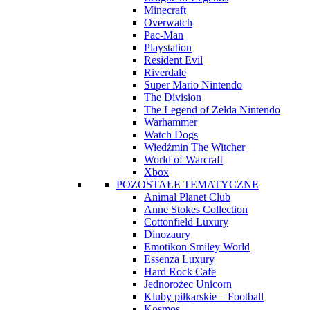
Minecraft
Overwatch
Pac-Man
Playstation
Resident Evil
Riverdale
Super Mario Nintendo
The Division
The Legend of Zelda Nintendo
Warhammer
Watch Dogs
Wiedźmin The Witcher
World of Warcraft
Xbox
POZOSTAŁE TEMATYCZNE
Animal Planet Club
Anne Stokes Collection
Cottonfield Luxury
Dinozaury
Emotikon Smiley World
Essenza Luxury
Hard Rock Cafe
Jednorożec Unicorn
Kluby piłkarskie – Football
Kosmos