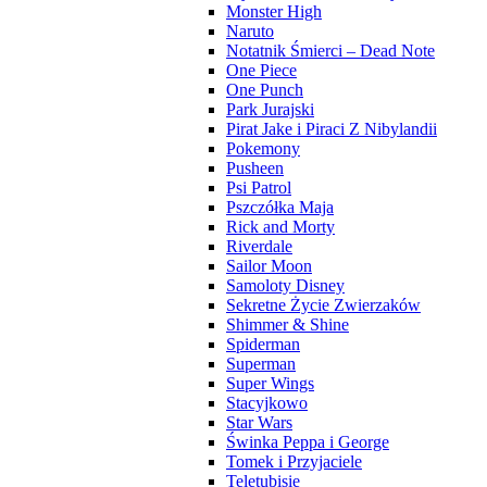
Monster High
Naruto
Notatnik Śmierci – Dead Note
One Piece
One Punch
Park Jurajski
Pirat Jake i Piraci Z Nibylandii
Pokemony
Pusheen
Psi Patrol
Pszczółka Maja
Rick and Morty
Riverdale
Sailor Moon
Samoloty Disney
Sekretne Życie Zwierzaków
Shimmer & Shine
Spiderman
Superman
Super Wings
Stacyjkowo
Star Wars
Świnka Peppa i George
Tomek i Przyjaciele
Teletubisie