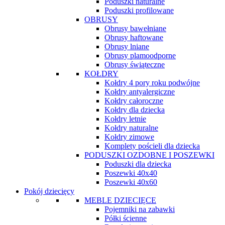
Poduszki naturalne
Poduszki profilowane
OBRUSY
Obrusy bawełniane
Obrusy haftowane
Obrusy lniane
Obrusy plamoodporne
Obrusy świąteczne
KOŁDRY
Kołdry 4 pory roku podwójne
Kołdry antyalergiczne
Kołdry całoroczne
Kołdry dla dziecka
Kołdry letnie
Kołdry naturalne
Kołdry zimowe
Komplety pościeli dla dziecka
PODUSZKI OZDOBNE I POSZEWKI
Poduszki dla dziecka
Poszewki 40x40
Poszewki 40x60
Pokój dziecięcy
MEBLE DZIECIĘCE
Pojemniki na zabawki
Półki ścienne