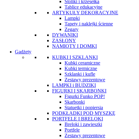
Stoliki i krzesełka
Tablice edukacyjne
ARTYKUŁY DEKORACYJNE
Lampki
Tapety i naklejki ścienne
Zegary
DYWANIKI
ZASŁONY
NAMIOTY I DOMKI
Gadżety
KUBKI I SZKLANKI
Kubki ceramiczne
Kubki termiczne
Szklanki i kufle
Zestawy prezentowe
LAMPKI i BUDZIKI
FIGURKI I SKARBONKI
Figurki Funko POP!
Skarbonki
Statuetki i popiersia
PODKŁADKI POD MYSZKĘ
PORTFELE I BRELOKI
Breloki i zawieszki
Portfele
Zestawy prezentowe