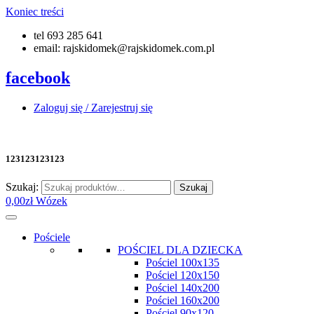
Koniec treści
tel 693 285 641
email: rajskidomek@rajskidomek.com.pl
facebook
Zaloguj się / Zarejestruj się
123123123123
Szukaj:
Szukaj
0,00
zł
Wózek
Pościele
POŚCIEL DLA DZIECKA
Pościel 100x135
Pościel 120x150
Pościel 140x200
Pościel 160x200
Pościel 90x120