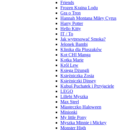
Friends
Frozen Kraina Lodu
Gra o Tron
Hannah Montana Miley Cyrus
Harry Potter
Hello Kitty
IT / To
Jak wytresować Smoka?
Jelonek Bambi
Klinika dla Pluszaków
Kot CHI Manga
Kotka Marie
Król Lew
Księga Dżungli
Księżniczka Zosia
Księżniczki Dinsey
Kubuś Puchatek i Przyjaciele
LEGO
Lillebi Myszka
Max Steel
Miasteczko Haloween
Minionki
My little Pony
Myszka Minnie i Mickey
Monster High