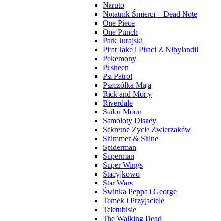
Naruto
Notatnik Śmierci – Dead Note
One Piece
One Punch
Park Jurajski
Pirat Jake i Piraci Z Nibylandii
Pokemony
Pusheen
Psi Patrol
Pszczółka Maja
Rick and Morty
Riverdale
Sailor Moon
Samoloty Disney
Sekretne Życie Zwierzaków
Shimmer & Shine
Spiderman
Superman
Super Wings
Stacyjkowo
Star Wars
Świnka Peppa i George
Tomek i Przyjaciele
Teletubisie
The Walking Dead