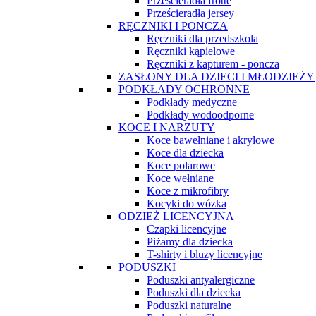
Prześcieradła frotte
Prześcieradła jersey
RĘCZNIKI I PONCZA
Ręczniki dla przedszkola
Ręczniki kąpielowe
Ręczniki z kapturem - poncza
ZASŁONY DLA DZIECI I MŁODZIEŻY
PODKŁADY OCHRONNE
Podkłady medyczne
Podkłady wodoodporne
KOCE I NARZUTY
Koce bawełniane i akrylowe
Koce dla dziecka
Koce polarowe
Koce wełniane
Koce z mikrofibry
Kocyki do wózka
ODZIEŻ LICENCYJNA
Czapki licencyjne
Piżamy dla dziecka
T-shirty i bluzy licencyjne
PODUSZKI
Poduszki antyalergiczne
Poduszki dla dziecka
Poduszki naturalne