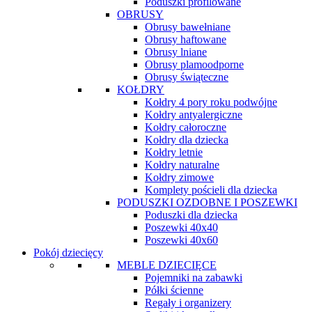
Poduszki profilowane
OBRUSY
Obrusy bawełniane
Obrusy haftowane
Obrusy lniane
Obrusy plamoodporne
Obrusy świąteczne
KOŁDRY
Kołdry 4 pory roku podwójne
Kołdry antyalergiczne
Kołdry całoroczne
Kołdry dla dziecka
Kołdry letnie
Kołdry naturalne
Kołdry zimowe
Komplety pościeli dla dziecka
PODUSZKI OZDOBNE I POSZEWKI
Poduszki dla dziecka
Poszewki 40x40
Poszewki 40x60
Pokój dziecięcy
MEBLE DZIECIĘCE
Pojemniki na zabawki
Półki ścienne
Regały i organizery