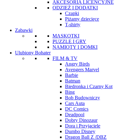
AKCESORIA LICENCYJNE
ODZIEŻ I DODATKI
Czapki
Piżamy dziecięce
T-shirty
Zabawki
MASKOTKI
PUZZLE I GRY
NAMIOTY I DOMKI
Ulubiony Bohater
FILM & TV
Angry Birds
Avengers Marvel
Barbie
Batman
Biedronka i Czarny Kot
Bing
Bob Budowniczy
Cars Auta
DC Comics
Deadpool
Dobry Dinozaur
Dora i Przyjaciele
Dumbo Disney
Dragon Ball Z /DBZ