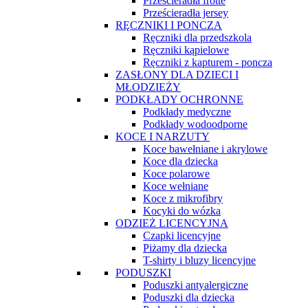
Prześcieradła frotte
Prześcieradła jersey
RĘCZNIKI I PONCZA
Ręczniki dla przedszkola
Ręczniki kąpielowe
Ręczniki z kapturem - poncza
ZASŁONY DLA DZIECI I
MŁODZIEŻY
PODKŁADY OCHRONNE
Podkłady medyczne
Podkłady wodoodporne
KOCE I NARZUTY
Koce bawełniane i akrylowe
Koce dla dziecka
Koce polarowe
Koce wełniane
Koce z mikrofibry
Kocyki do wózka
ODZIEŻ LICENCYJNA
Czapki licencyjne
Piżamy dla dziecka
T-shirty i bluzy licencyjne
PODUSZKI
Poduszki antyalergiczne
Poduszki dla dziecka