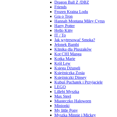
Dragon Ball Z /DBZ
Friends
Frozen Kraina Lodu
Gra o Tron
Hannah Montana Miley Cyrus
Harry Potter
Hello Kitty
IT / To
Jak wytresować Smoka?
Jelonek Bambi
Klinika dla Pluszaków
Kot CHI Manga
Kotka Marie
Król Lew
Księga Dżungli
Księżniczka Zosia
Księżniczki Dinsey
Kubuś Puchatek i Przyjaciele
LEGO
Lillebi Myszka
Max Steel
Miasteczko Haloween
Minionki
My little Pony
Myszka Minnie i Mickey