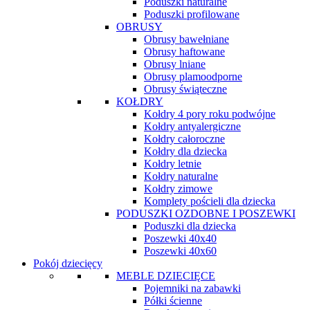
Poduszki naturalne
Poduszki profilowane
OBRUSY
Obrusy bawełniane
Obrusy haftowane
Obrusy lniane
Obrusy plamoodporne
Obrusy świąteczne
KOŁDRY
Kołdry 4 pory roku podwójne
Kołdry antyalergiczne
Kołdry całoroczne
Kołdry dla dziecka
Kołdry letnie
Kołdry naturalne
Kołdry zimowe
Komplety pościeli dla dziecka
PODUSZKI OZDOBNE I POSZEWKI
Poduszki dla dziecka
Poszewki 40x40
Poszewki 40x60
Pokój dziecięcy
MEBLE DZIECIĘCE
Pojemniki na zabawki
Półki ścienne