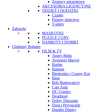
Zestawy prezentowe
AKCESORIA LICENCYJNE
ODZIEŻ I DODATKI
Czapki
Piżamy dziecięce
T-shirty
Zabawki
MASKOTKI
PUZZLE I GRY
NAMIOTY I DOMKI
Ulubiony Bohater
FILM & TV
Angry Birds
Avengers Marvel
Barbie
Batman
Biedronka i Czarny Kot
Bing
Bob Budowniczy
Cars Auta
DC Comics
Deadpool
Dobry Dinozaur
Dora i Przyjaciele
Dumbo Disney