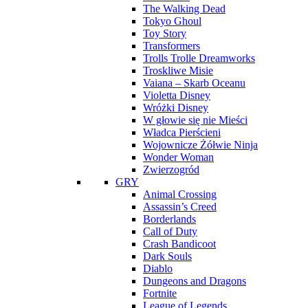
The Walking Dead
Tokyo Ghoul
Toy Story
Transformers
Trolls Trolle Dreamworks
Troskliwe Misie
Vaiana – Skarb Oceanu
Violetta Disney
Wróżki Disney
W głowie się nie Mieści
Władca Pierścieni
Wojownicze Żółwie Ninja
Wonder Woman
Zwierzogród
GRY
Animal Crossing
Assassin’s Creed
Borderlands
Call of Duty
Crash Bandicoot
Dark Souls
Diablo
Dungeons and Dragons
Fortnite
League of Legends