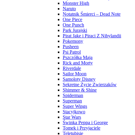
Monster High
Naruto
Notatnik Śmierci – Dead Note
One Piece
One Punch
Park Jurajski
Pirat Jake i Piraci Z Nibylandii
Pokemony
Pusheen
Psi Patrol
Pszczółka Maja
Rick and Morty
Riverdale
Sailor Moon
Samoloty Disney
Sekretne Życie Zwierzaków
Shimmer & Shine
Spiderman
Superman
Super Wings
Stacyjkowo
Star Wars
Świnka Peppa i George
Tomek i Przyjaciele
Teletubisie