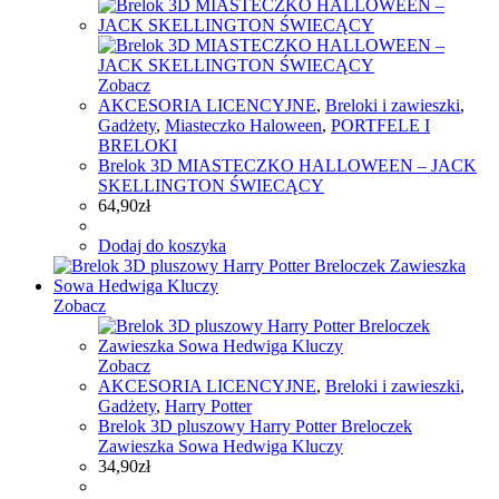
Zobacz
AKCESORIA LICENCYJNE
,
Breloki i zawieszki
,
Gadżety
,
Miasteczko Haloween
,
PORTFELE I
BRELOKI
Brelok 3D MIASTECZKO HALLOWEEN – JACK
SKELLINGTON ŚWIECĄCY
64,90
zł
Dodaj do koszyka
Zobacz
Zobacz
AKCESORIA LICENCYJNE
,
Breloki i zawieszki
,
Gadżety
,
Harry Potter
Brelok 3D pluszowy Harry Potter Breloczek
Zawieszka Sowa Hedwiga Kluczy
34,90
zł