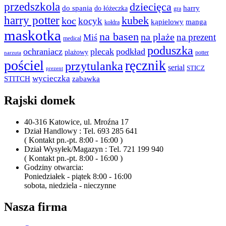
przedszkola
dziecięca
do spania
harry
do łóżeczka
gra
harry potter
kubek
koc
kocyk
kąpielowy
manga
kołdra
maskotka
na basen
na plaże
na prezent
Miś
medical
poduszka
ochraniacz
plecak
podkład
plażowy
potter
narzuta
pościel
ręcznik
przytulanka
serial
STICZ
prezent
wycieczka
STITCH
zabawka
Rajski domek
40-316 Katowice, ul. Mroźna 17
Dział Handlowy : Tel. 693 285 641
( Kontakt pn.-pt. 8:00 - 16:00 )
Dział Wysyłek/Magazyn : Tel. 721 199 940
( Kontakt pn.-pt. 8:00 - 16:00 )
Godziny otwarcia:
Poniedziałek - piątek 8:00 - 16:00
sobota, niedziela - nieczynne
Nasza firma