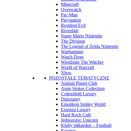
Minecraft
Overwatch
Pac-Man
Playstation
Resident Evil
Riverdale
Super Mario Nintendo
The Division
The Legend of Zelda Nintendo
Warhammer
Watch Dogs
Wiedźmin The Witcher
World of Warcraft
Xbox
POZOSTAŁE TEMATYCZNE
Animal Planet Club
Anne Stokes Collection
Cottonfield Luxury
Dinozaury
Emotikon Smiley World
Essenza Luxury
Hard Rock Cafe
Jednorożec Unicorn
Kluby piłkarskie – Football
Kosmos