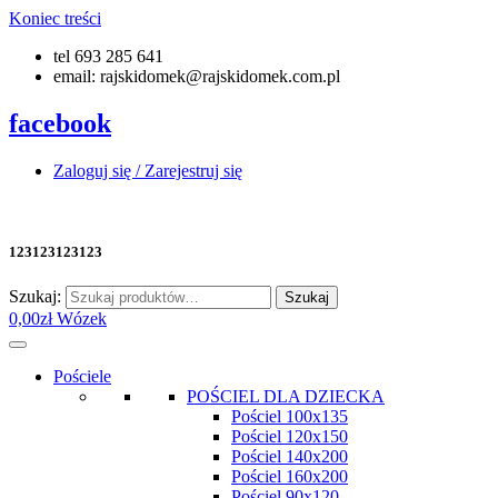
Koniec treści
tel 693 285 641
email: rajskidomek@rajskidomek.com.pl
facebook
Zaloguj się / Zarejestruj się
123123123123
Szukaj:
Szukaj
0,00
zł
Wózek
Pościele
POŚCIEL DLA DZIECKA
Pościel 100x135
Pościel 120x150
Pościel 140x200
Pościel 160x200
Pościel 90x120