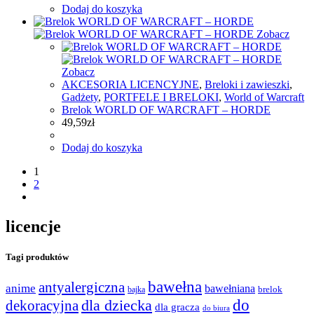
Dodaj do koszyka
Zobacz
Zobacz
AKCESORIA LICENCYJNE
,
Breloki i zawieszki
,
Gadżety
,
PORTFELE I BRELOKI
,
World of Warcraft
Brelok WORLD OF WARCRAFT – HORDE
49,59
zł
Dodaj do koszyka
1
2
licencje
Tagi produktów
bawełna
antyalergiczna
anime
bawełniana
bajka
brelok
do
dla dziecka
dekoracyjna
dla gracza
do biura