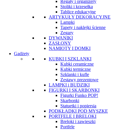
Regały i organizery
Stoliki i krzesełka
Tablice edukacyjne
ARTYKUŁY DEKORACYJNE
Lampki
Tapety i naklejki ścienne
Zegary
DYWANIKI
ZASŁONY
NAMIOTY I DOMKI
Gadżety
KUBKI I SZKLANKI
Kubki ceramiczne
Kubki termiczne
Szklanki i kufle
Zestawy prezentowe
LAMPKI i BUDZIKI
FIGURKI I SKARBONKI
Figurki Funko POP!
Skarbonki
Statuetki i popiersia
PODKŁADKI POD MYSZKĘ
PORTFELE I BRELOKI
Breloki i zawieszki
Portfele