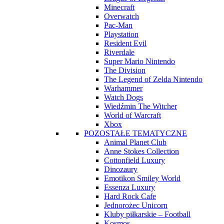
Minecraft
Overwatch
Pac-Man
Playstation
Resident Evil
Riverdale
Super Mario Nintendo
The Division
The Legend of Zelda Nintendo
Warhammer
Watch Dogs
Wiedźmin The Witcher
World of Warcraft
Xbox
POZOSTAŁE TEMATYCZNE
Animal Planet Club
Anne Stokes Collection
Cottonfield Luxury
Dinozaury
Emotikon Smiley World
Essenza Luxury
Hard Rock Cafe
Jednorożec Unicorn
Kluby piłkarskie – Football
Kosmos