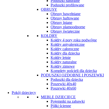
Poduszki naturalne
Poduszki profilowane
OBRUSY
Obrusy bawełniane
Obrusy haftowane
Obrusy lniane
Obrusy plamoodporne
Obrusy świąteczne
KOŁDRY
Kołdry 4 pory roku podwójne
Kołdry antyalergiczne
Kołdry całoroczne
Kołdry dla dziecka
Kołdry letnie
Kołdry naturalne
Kołdry zimowe
Komplety pościeli dla dziecka
PODUSZKI OZDOBNE I POSZEWKI
Poduszki dla dziecka
Poszewki 40x40
Poszewki 40x60
Pokój dziecięcy
MEBLE DZIECIĘCE
Pojemniki na zabawki
Półki ścienne