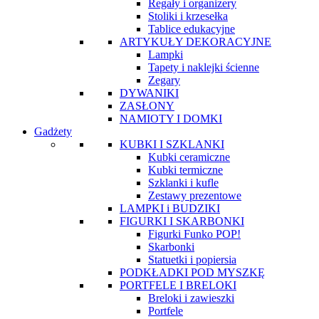
Regały i organizery
Stoliki i krzesełka
Tablice edukacyjne
ARTYKUŁY DEKORACYJNE
Lampki
Tapety i naklejki ścienne
Zegary
DYWANIKI
ZASŁONY
NAMIOTY I DOMKI
Gadżety
KUBKI I SZKLANKI
Kubki ceramiczne
Kubki termiczne
Szklanki i kufle
Zestawy prezentowe
LAMPKI i BUDZIKI
FIGURKI I SKARBONKI
Figurki Funko POP!
Skarbonki
Statuetki i popiersia
PODKŁADKI POD MYSZKĘ
PORTFELE I BRELOKI
Breloki i zawieszki
Portfele