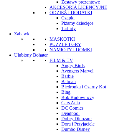
Zestawy prezentowe
AKCESORIA LICENCYJNE
ODZIEŻ I DODATKI
Czapki
Piżamy dziecięce
T-shirty
Zabawki
MASKOTKI
PUZZLE I GRY
NAMIOTY I DOMKI
Ulubiony Bohater
FILM & TV
Angry Birds
Avengers Marvel
Barbie
Batman
Biedronka i Czarny Kot
Bing
Bob Budowniczy
Cars Auta
DC Comics
Deadpool
Dobry Dinozaur
Dora i Przyjaciele
Dumbo Disney