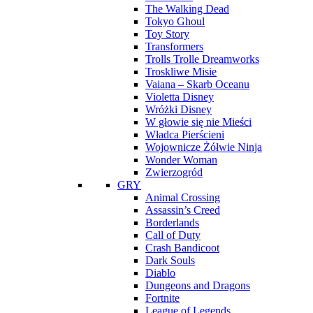
The Walking Dead
Tokyo Ghoul
Toy Story
Transformers
Trolls Trolle Dreamworks
Troskliwe Misie
Vaiana – Skarb Oceanu
Violetta Disney
Wróżki Disney
W głowie się nie Mieści
Władca Pierścieni
Wojownicze Żółwie Ninja
Wonder Woman
Zwierzogród
GRY
Animal Crossing
Assassin’s Creed
Borderlands
Call of Duty
Crash Bandicoot
Dark Souls
Diablo
Dungeons and Dragons
Fortnite
League of Legends