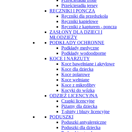
Prześcieradła frotte
Prześcieradła jersey
RĘCZNIKI I PONCZA
Ręczniki dla przedszkola
Ręczniki kąpielowe
Ręczniki z kapturem - poncza
ZASŁONY DLA DZIECI I
MŁODZIEŻY
PODKŁADY OCHRONNE
Podkłady medyczne
Podkłady wodoodporne
KOCE I NARZUTY
Koce bawełniane i akrylowe
Koce dla dziecka
Koce polarowe
Koce wełniane
Koce z mikrofibry
Kocyki do wózka
ODZIEŻ LICENCYJNA
Czapki licencyjne
Piżamy dla dziecka
T-shirty i bluzy licencyjne
PODUSZKI
Poduszki antyalergiczne
Poduszki dla dziecka