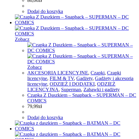
86,00
zł
Dodaj do koszyka
Zobacz
Zobacz
AKCESORIA LICENCYJNE
,
Czapki
,
Czapki
licencyjne
,
FILM & TV
,
Gadżety
,
Gadżety i akcesoria
licencyjne
,
ODZIEŻ I DODATKI
,
ODZIEŻ
LICENCYJNA
,
Superman
,
Zabawki i gadżety
Czapka Z Daszkiem – Snapback – SUPERMAN – DC
COMICS
79,99
zł
Dodaj do koszyka