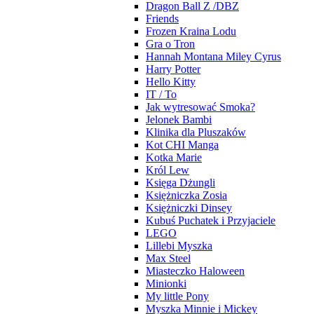
Dragon Ball Z /DBZ
Friends
Frozen Kraina Lodu
Gra o Tron
Hannah Montana Miley Cyrus
Harry Potter
Hello Kitty
IT / To
Jak wytresować Smoka?
Jelonek Bambi
Klinika dla Pluszaków
Kot CHI Manga
Kotka Marie
Król Lew
Księga Dżungli
Księżniczka Zosia
Księżniczki Dinsey
Kubuś Puchatek i Przyjaciele
LEGO
Lillebi Myszka
Max Steel
Miasteczko Haloween
Minionki
My little Pony
Myszka Minnie i Mickey