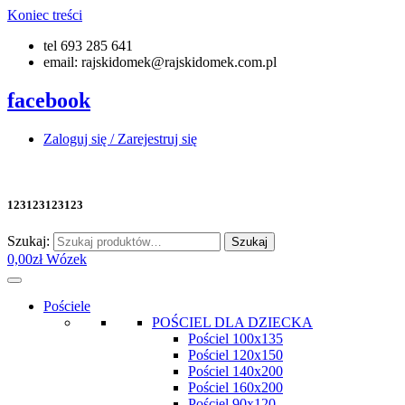
Koniec treści
tel 693 285 641
email: rajskidomek@rajskidomek.com.pl
facebook
Zaloguj się / Zarejestruj się
123123123123
Szukaj:
Szukaj
0,00
zł
Wózek
Pościele
POŚCIEL DLA DZIECKA
Pościel 100x135
Pościel 120x150
Pościel 140x200
Pościel 160x200
Pościel 90x120