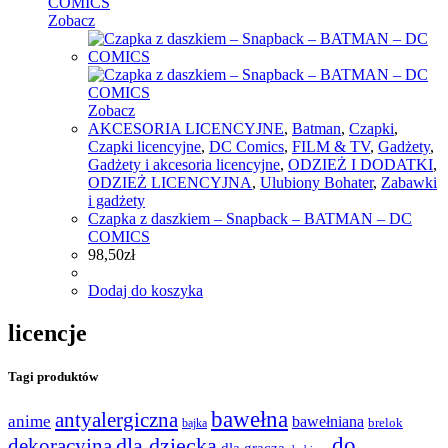
Zobacz
Zobacz
AKCESORIA LICENCYJNE
,
Batman
,
Czapki
,
Czapki licencyjne
,
DC Comics
,
FILM & TV
,
Gadżety
,
Gadżety i akcesoria licencyjne
,
ODZIEŻ I DODATKI
,
ODZIEŻ LICENCYJNA
,
Ulubiony Bohater
,
Zabawki
i gadżety
Czapka z daszkiem – Snapback – BATMAN – DC
COMICS
98,50
zł
Dodaj do koszyka
licencje
Tagi produktów
bawełna
antyalergiczna
anime
bawełniana
bajka
brelok
do
dla dziecka
dekoracyjna
dla gracza