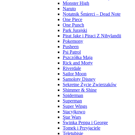
Monster High
Naruto
Notatnik Śmierci – Dead Note
One Piece
One Punch
Park Jurajski
Pirat Jake i Piraci Z Nibylandii
Pokemony
Pusheen
Psi Patrol
Pszczółka Maja
Rick and Morty
Riverdale
Sailor Moon
Samoloty Disney
Sekretne Życie Zwierzaków
Shimmer & Shine
Spiderman
Superman
Super Wings
Stacyjkowo
Star Wars
Świnka Peppa i George
Tomek i Przyjaciele
Teletubisie