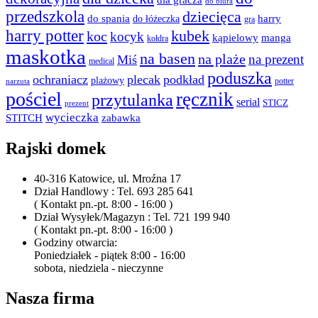
do biura
przedszkola
dziecięca
do spania
harry
do łóżeczka
gra
harry potter
kubek
koc
kocyk
kąpielowy
manga
kołdra
maskotka
na basen
na plaże
na prezent
Miś
medical
poduszka
ochraniacz
plecak
podkład
plażowy
potter
narzuta
pościel
ręcznik
przytulanka
serial
STICZ
prezent
wycieczka
STITCH
zabawka
Rajski domek
40-316 Katowice, ul. Mroźna 17
Dział Handlowy : Tel. 693 285 641
( Kontakt pn.-pt. 8:00 - 16:00 )
Dział Wysyłek/Magazyn : Tel. 721 199 940
( Kontakt pn.-pt. 8:00 - 16:00 )
Godziny otwarcia:
Poniedziałek - piątek 8:00 - 16:00
sobota, niedziela - nieczynne
Nasza firma