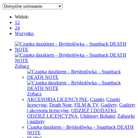
Widok:
12
24
Wszystko
Zobacz
Zobacz
AKCESORIA LICENCYJNE
,
Czapki
,
Czapki
licencyjne
,
Death Note
,
FILM & TV
,
Gadżety
,
Gadżety
i akcesoria licencyjne
,
ODZIEŻ I DODATKI
,
ODZIEŻ LICENCYJNA
,
Ulubiony Bohater
,
Zabawki
i gadżety
Czapka daszkiem – Bejsbolówka – Snapback DEATH
NOTE