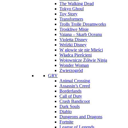
The Walking Dead
Tokyo Ghoul
Toy Story
Transformers
Trolls Trolle Dreamworks
Troskliwe Misie
Vaiana – Skarb Oceanu
Violetta Disney
Wróżki Disney
W głowie się nie Mieści
Władca Pierścieni
Wojownicze Żółwie Ninja
Wonder Woman
Zwierzogród
GRY
Animal Crossing
Assassin’s Creed
Borderlands
Call of Duty
Crash Bandicoot
Dark Souls
Diablo
Dungeons and Dragons
Fortnite
League of Legends