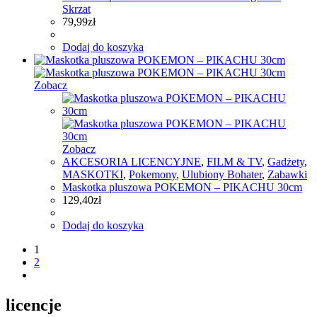
Skrzat
79,99
zł
Dodaj do koszyka
Zobacz
Zobacz
AKCESORIA LICENCYJNE
,
FILM & TV
,
Gadżety
,
MASKOTKI
,
Pokemony
,
Ulubiony Bohater
,
Zabawki
Maskotka pluszowa POKEMON – PIKACHU 30cm
129,40
zł
Dodaj do koszyka
1
2
licencje