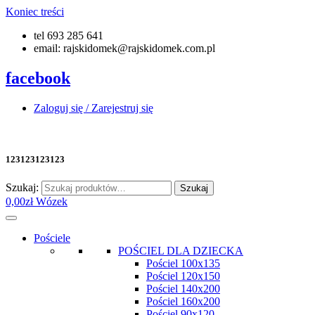
Koniec treści
tel 693 285 641
email: rajskidomek@rajskidomek.com.pl
facebook
Zaloguj się / Zarejestruj się
123123123123
Szukaj:
Szukaj
0,00
zł
Wózek
Pościele
POŚCIEL DLA DZIECKA
Pościel 100x135
Pościel 120x150
Pościel 140x200
Pościel 160x200
Pościel 90x120