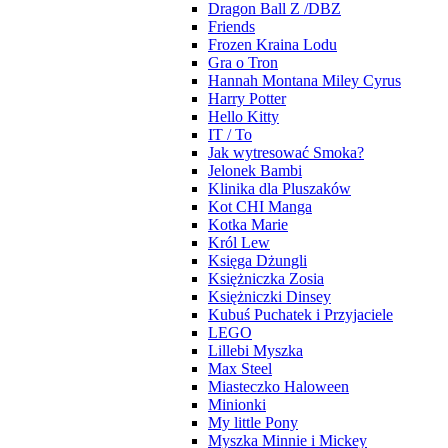
Dragon Ball Z /DBZ
Friends
Frozen Kraina Lodu
Gra o Tron
Hannah Montana Miley Cyrus
Harry Potter
Hello Kitty
IT / To
Jak wytresować Smoka?
Jelonek Bambi
Klinika dla Pluszaków
Kot CHI Manga
Kotka Marie
Król Lew
Księga Dżungli
Księżniczka Zosia
Księżniczki Dinsey
Kubuś Puchatek i Przyjaciele
LEGO
Lillebi Myszka
Max Steel
Miasteczko Haloween
Minionki
My little Pony
Myszka Minnie i Mickey