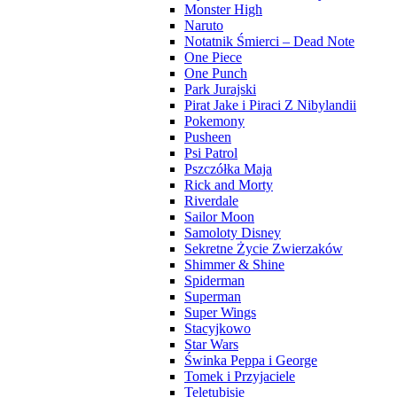
Monster High
Naruto
Notatnik Śmierci – Dead Note
One Piece
One Punch
Park Jurajski
Pirat Jake i Piraci Z Nibylandii
Pokemony
Pusheen
Psi Patrol
Pszczółka Maja
Rick and Morty
Riverdale
Sailor Moon
Samoloty Disney
Sekretne Życie Zwierzaków
Shimmer & Shine
Spiderman
Superman
Super Wings
Stacyjkowo
Star Wars
Świnka Peppa i George
Tomek i Przyjaciele
Teletubisie