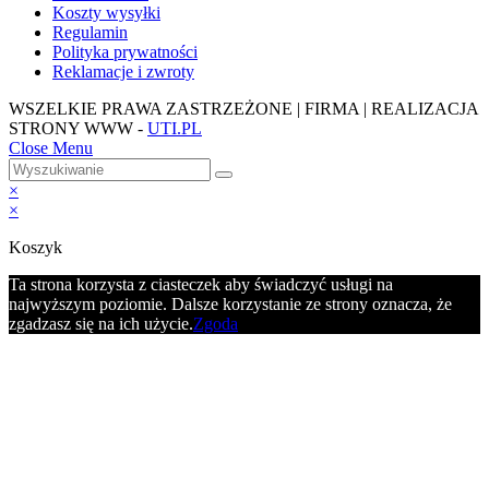
Koszty wysyłki
Regulamin
Polityka prywatności
Reklamacje i zwroty
WSZELKIE PRAWA ZASTRZEŻONE | FIRMA | REALIZACJA
STRONY WWW -
UTI.PL
Close Menu
×
×
Koszyk
Ta strona korzysta z ciasteczek aby świadczyć usługi na
najwyższym poziomie. Dalsze korzystanie ze strony oznacza, że
zgadzasz się na ich użycie.
Zgoda