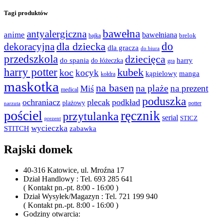
Tagi produktów
bawełna
antyalergiczna
anime
bawełniana
bajka
brelok
do
dla dziecka
dekoracyjna
dla gracza
do biura
przedszkola
dziecięca
do spania
harry
do łóżeczka
gra
harry potter
kubek
koc
kocyk
kąpielowy
manga
kołdra
maskotka
na basen
na plaże
na prezent
Miś
medical
poduszka
ochraniacz
plecak
podkład
plażowy
potter
narzuta
pościel
ręcznik
przytulanka
serial
STICZ
prezent
wycieczka
STITCH
zabawka
Rajski domek
40-316 Katowice, ul. Mroźna 17
Dział Handlowy : Tel. 693 285 641
( Kontakt pn.-pt. 8:00 - 16:00 )
Dział Wysyłek/Magazyn : Tel. 721 199 940
( Kontakt pn.-pt. 8:00 - 16:00 )
Godziny otwarcia: