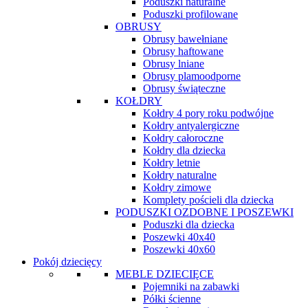
Poduszki naturalne
Poduszki profilowane
OBRUSY
Obrusy bawełniane
Obrusy haftowane
Obrusy lniane
Obrusy plamoodporne
Obrusy świąteczne
KOŁDRY
Kołdry 4 pory roku podwójne
Kołdry antyalergiczne
Kołdry całoroczne
Kołdry dla dziecka
Kołdry letnie
Kołdry naturalne
Kołdry zimowe
Komplety pościeli dla dziecka
PODUSZKI OZDOBNE I POSZEWKI
Poduszki dla dziecka
Poszewki 40x40
Poszewki 40x60
Pokój dziecięcy
MEBLE DZIECIĘCE
Pojemniki na zabawki
Półki ścienne