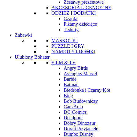
Zestawy prezentowe
AKCESORIA LICENCYJNE
ODZIEŻ I DODATKI
Czapki
Piżamy dziecięce
T-shirty
Zabawki
MASKOTKI
PUZZLE I GRY
NAMIOTY I DOMKI
Ulubiony Bohater
FILM & TV
Angry Birds
Avengers Marvel
Barbie
Batman
Biedronka i Czarny Kot
Bing
Bob Budowniczy
Cars Auta
DC Comics
Deadpool
Dobry Dinozaur
Dora i Przyjaciele
Dumbo Disney