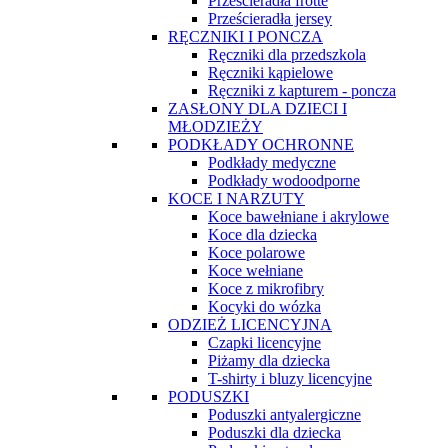
Prześcieradła frotte
Prześcieradła jersey
RĘCZNIKI I PONCZA
Ręczniki dla przedszkola
Ręczniki kąpielowe
Ręczniki z kapturem - poncza
ZASŁONY DLA DZIECI I
MŁODZIEŻY
PODKŁADY OCHRONNE
Podkłady medyczne
Podkłady wodoodporne
KOCE I NARZUTY
Koce bawełniane i akrylowe
Koce dla dziecka
Koce polarowe
Koce wełniane
Koce z mikrofibry
Kocyki do wózka
ODZIEŻ LICENCYJNA
Czapki licencyjne
Piżamy dla dziecka
T-shirty i bluzy licencyjne
PODUSZKI
Poduszki antyalergiczne
Poduszki dla dziecka