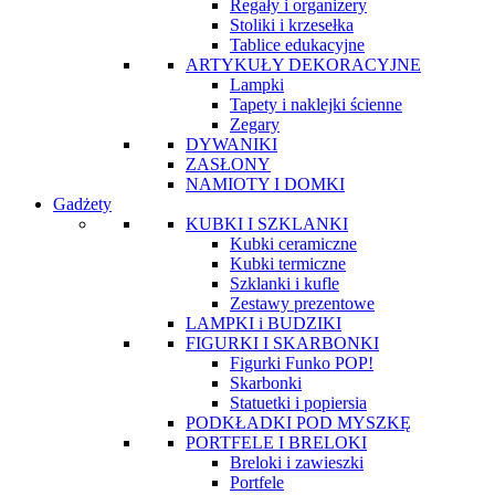
Regały i organizery
Stoliki i krzesełka
Tablice edukacyjne
ARTYKUŁY DEKORACYJNE
Lampki
Tapety i naklejki ścienne
Zegary
DYWANIKI
ZASŁONY
NAMIOTY I DOMKI
Gadżety
KUBKI I SZKLANKI
Kubki ceramiczne
Kubki termiczne
Szklanki i kufle
Zestawy prezentowe
LAMPKI i BUDZIKI
FIGURKI I SKARBONKI
Figurki Funko POP!
Skarbonki
Statuetki i popiersia
PODKŁADKI POD MYSZKĘ
PORTFELE I BRELOKI
Breloki i zawieszki
Portfele