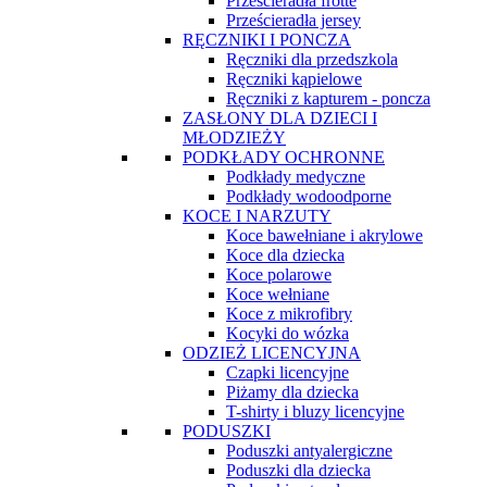
Prześcieradła frotte
Prześcieradła jersey
RĘCZNIKI I PONCZA
Ręczniki dla przedszkola
Ręczniki kąpielowe
Ręczniki z kapturem - poncza
ZASŁONY DLA DZIECI I
MŁODZIEŻY
PODKŁADY OCHRONNE
Podkłady medyczne
Podkłady wodoodporne
KOCE I NARZUTY
Koce bawełniane i akrylowe
Koce dla dziecka
Koce polarowe
Koce wełniane
Koce z mikrofibry
Kocyki do wózka
ODZIEŻ LICENCYJNA
Czapki licencyjne
Piżamy dla dziecka
T-shirty i bluzy licencyjne
PODUSZKI
Poduszki antyalergiczne
Poduszki dla dziecka