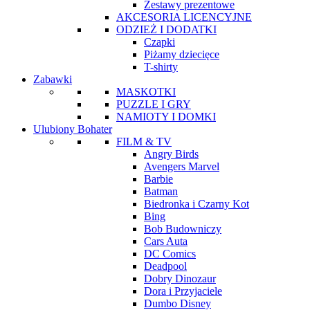
Zestawy prezentowe
AKCESORIA LICENCYJNE
ODZIEŻ I DODATKI
Czapki
Piżamy dziecięce
T-shirty
Zabawki
MASKOTKI
PUZZLE I GRY
NAMIOTY I DOMKI
Ulubiony Bohater
FILM & TV
Angry Birds
Avengers Marvel
Barbie
Batman
Biedronka i Czarny Kot
Bing
Bob Budowniczy
Cars Auta
DC Comics
Deadpool
Dobry Dinozaur
Dora i Przyjaciele
Dumbo Disney