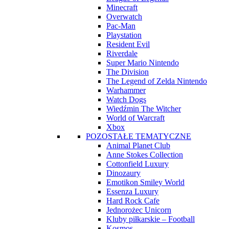
Minecraft
Overwatch
Pac-Man
Playstation
Resident Evil
Riverdale
Super Mario Nintendo
The Division
The Legend of Zelda Nintendo
Warhammer
Watch Dogs
Wiedźmin The Witcher
World of Warcraft
Xbox
POZOSTAŁE TEMATYCZNE
Animal Planet Club
Anne Stokes Collection
Cottonfield Luxury
Dinozaury
Emotikon Smiley World
Essenza Luxury
Hard Rock Cafe
Jednorożec Unicorn
Kluby piłkarskie – Football
Kosmos