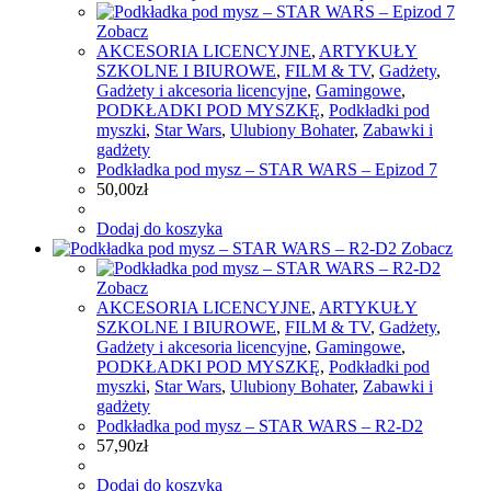
Zobacz
AKCESORIA LICENCYJNE
,
ARTYKUŁY
SZKOLNE I BIUROWE
,
FILM & TV
,
Gadżety
,
Gadżety i akcesoria licencyjne
,
Gamingowe
,
PODKŁADKI POD MYSZKĘ
,
Podkładki pod
myszki
,
Star Wars
,
Ulubiony Bohater
,
Zabawki i
gadżety
Podkładka pod mysz – STAR WARS – Epizod 7
50,00
zł
Dodaj do koszyka
Zobacz
Zobacz
AKCESORIA LICENCYJNE
,
ARTYKUŁY
SZKOLNE I BIUROWE
,
FILM & TV
,
Gadżety
,
Gadżety i akcesoria licencyjne
,
Gamingowe
,
PODKŁADKI POD MYSZKĘ
,
Podkładki pod
myszki
,
Star Wars
,
Ulubiony Bohater
,
Zabawki i
gadżety
Podkładka pod mysz – STAR WARS – R2-D2
57,90
zł
Dodaj do koszyka