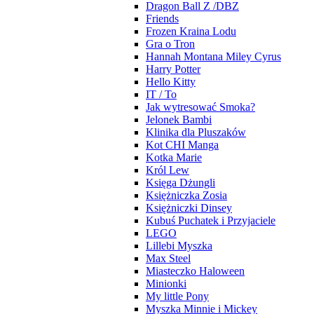
Dragon Ball Z /DBZ
Friends
Frozen Kraina Lodu
Gra o Tron
Hannah Montana Miley Cyrus
Harry Potter
Hello Kitty
IT / To
Jak wytresować Smoka?
Jelonek Bambi
Klinika dla Pluszaków
Kot CHI Manga
Kotka Marie
Król Lew
Księga Dżungli
Księżniczka Zosia
Księżniczki Dinsey
Kubuś Puchatek i Przyjaciele
LEGO
Lillebi Myszka
Max Steel
Miasteczko Haloween
Minionki
My little Pony
Myszka Minnie i Mickey