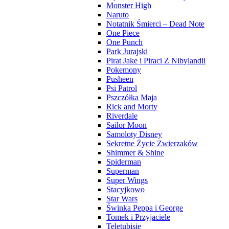
Monster High
Naruto
Notatnik Śmierci – Dead Note
One Piece
One Punch
Park Jurajski
Pirat Jake i Piraci Z Nibylandii
Pokemony
Pusheen
Psi Patrol
Pszczółka Maja
Rick and Morty
Riverdale
Sailor Moon
Samoloty Disney
Sekretne Życie Zwierzaków
Shimmer & Shine
Spiderman
Superman
Super Wings
Stacyjkowo
Star Wars
Świnka Peppa i George
Tomek i Przyjaciele
Teletubisie