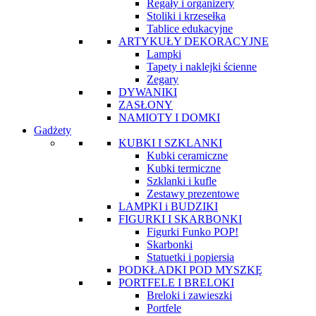
Regały i organizery
Stoliki i krzesełka
Tablice edukacyjne
ARTYKUŁY DEKORACYJNE
Lampki
Tapety i naklejki ścienne
Zegary
DYWANIKI
ZASŁONY
NAMIOTY I DOMKI
Gadżety
KUBKI I SZKLANKI
Kubki ceramiczne
Kubki termiczne
Szklanki i kufle
Zestawy prezentowe
LAMPKI i BUDZIKI
FIGURKI I SKARBONKI
Figurki Funko POP!
Skarbonki
Statuetki i popiersia
PODKŁADKI POD MYSZKĘ
PORTFELE I BRELOKI
Breloki i zawieszki
Portfele