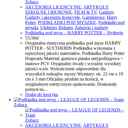
Zobacz
AKCESORIA LICENCYJNE
,
ARTYKUŁY
SZKOLNE I BIUROWE
,
FILM & TV
,
Gadżety
,
Gadżety i akcesoria licencyjne
,
Gamingowe
,
Harry
Potter
,
PODKŁADKI POD MYSZKĘ
,
Podkładki pod
myszki
,
Ulubiony Bohater
,
Zabawki i gadżety
Podkładka pod mysz – HARRY POTTER – Slytherin
53,50
zł
Oryginalna elastyczna podkładka pod mysz HARRY
POTTER - SLYTHERIN Podkładka wykonana z
najwyższej jakości materiałów. Podkładka Harry Potter
Hogwarts Materiał: gumowa pianka antypoślizgowa +
matowe PCV Oryginalny trwały i wyraźny wysokiej
jakości wzór. Wykończenie odpowiednie dla
wszystkich rodzajów myszy Wymiary: ok. 22 cm x 19
cm x 3 mm Oficjalny produkt na licencji, w
oryginalnym estetycznym opakowaniu. Doskonały
pomysł na…
Dodaj do koszyka
Zobacz
Zobacz
AKCESORIA LICENCYJNE
,
ARTYKUŁY