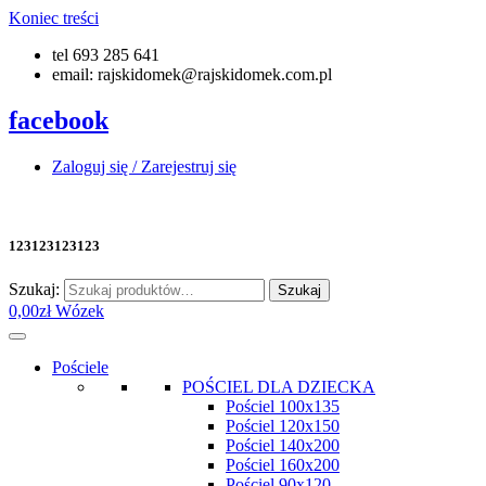
Koniec treści
tel 693 285 641
email: rajskidomek@rajskidomek.com.pl
facebook
Zaloguj się / Zarejestruj się
123123123123
Szukaj:
Szukaj
0,00
zł
Wózek
Pościele
POŚCIEL DLA DZIECKA
Pościel 100x135
Pościel 120x150
Pościel 140x200
Pościel 160x200
Pościel 90x120