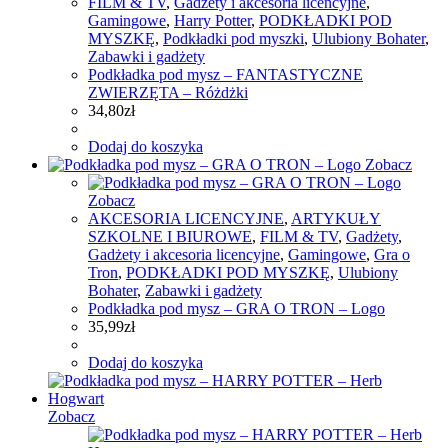
FILM & TV
,
Gadżety i akcesoria licencyjne
,
Gamingowe
,
Harry Potter
,
PODKŁADKI POD
MYSZKĘ
,
Podkładki pod myszki
,
Ulubiony Bohater
,
Zabawki i gadżety
Podkładka pod mysz – FANTASTYCZNE
ZWIERZĘTA – Różdżki
34,80
zł
Dodaj do koszyka
Zobacz
Zobacz
AKCESORIA LICENCYJNE
,
ARTYKUŁY
SZKOLNE I BIUROWE
,
FILM & TV
,
Gadżety
,
Gadżety i akcesoria licencyjne
,
Gamingowe
,
Gra o
Tron
,
PODKŁADKI POD MYSZKĘ
,
Ulubiony
Bohater
,
Zabawki i gadżety
Podkładka pod mysz – GRA O TRON – Logo
35,99
zł
Dodaj do koszyka
Zobacz