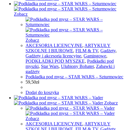
Zobacz
Zobacz
AKCESORIA LICENCYJNE
,
ARTYKUŁY
SZKOLNE I BIUROWE
,
FILM & TV
,
Gadżety
,
Gadżety i akcesoria licencyjne
,
Gamingowe
,
PODKŁADKI POD MYSZKĘ
,
Podkładki pod
myszki
,
Star Wars
,
Ulubiony Bohater
,
Zabawki i
gadżety
Podkładka pod mysz – STAR WARS – Szturmowiec
59,50
zł
Dodaj do koszyka
Zobacz
Zobacz
AKCESORIA LICENCYJNE
,
ARTYKUŁY
SZKOLNE I BIUROWE
,
FILM & TV
,
Gadżety
,