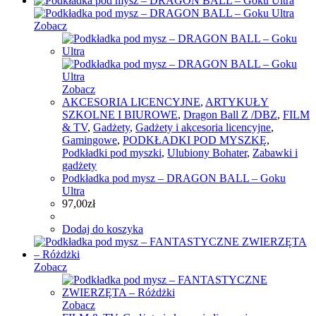
Zobacz
Zobacz
AKCESORIA LICENCYJNE
,
ARTYKUŁY
SZKOLNE I BIUROWE
,
Dragon Ball Z /DBZ
,
FILM
& TV
,
Gadżety
,
Gadżety i akcesoria licencyjne
,
Gamingowe
,
PODKŁADKI POD MYSZKĘ
,
Podkładki pod myszki
,
Ulubiony Bohater
,
Zabawki i
gadżety
Podkładka pod mysz – DRAGON BALL – Goku
Ultra
97,00
zł
Dodaj do koszyka
Zobacz
Zobacz