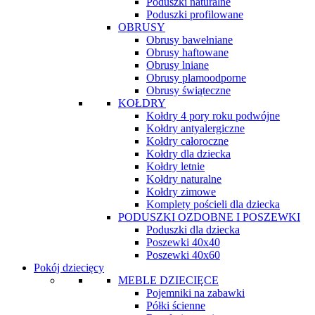
Poduszki naturalne
Poduszki profilowane
OBRUSY
Obrusy bawełniane
Obrusy haftowane
Obrusy lniane
Obrusy plamoodporne
Obrusy świąteczne
KOŁDRY
Kołdry 4 pory roku podwójne
Kołdry antyalergiczne
Kołdry całoroczne
Kołdry dla dziecka
Kołdry letnie
Kołdry naturalne
Kołdry zimowe
Komplety pościeli dla dziecka
PODUSZKI OZDOBNE I POSZEWKI
Poduszki dla dziecka
Poszewki 40x40
Poszewki 40x60
Pokój dziecięcy
MEBLE DZIECIĘCE
Pojemniki na zabawki
Półki ścienne