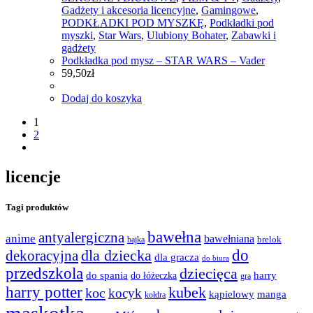
Gadżety i akcesoria licencyjne
,
Gamingowe
,
PODKŁADKI POD MYSZKĘ
,
Podkładki pod
myszki
,
Star Wars
,
Ulubiony Bohater
,
Zabawki i
gadżety
Podkładka pod mysz – STAR WARS – Vader
59,50
zł
Dodaj do koszyka
1
2
licencje
Tagi produktów
bawełna
antyalergiczna
anime
bawełniana
bajka
brelok
do
dla dziecka
dekoracyjna
dla gracza
do biura
przedszkola
dziecięca
do spania
harry
do łóżeczka
gra
harry potter
kubek
koc
kocyk
kąpielowy
manga
kołdra