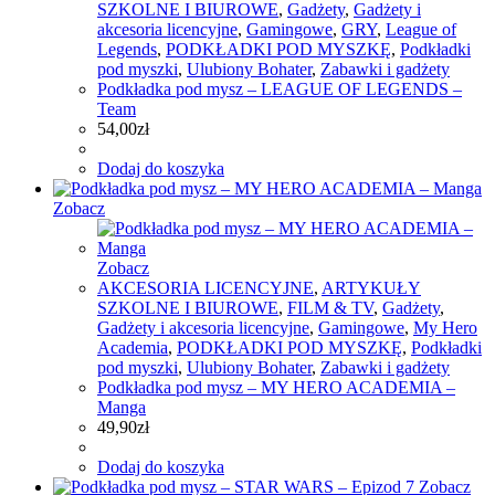
SZKOLNE I BIUROWE
,
Gadżety
,
Gadżety i
akcesoria licencyjne
,
Gamingowe
,
GRY
,
League of
Legends
,
PODKŁADKI POD MYSZKĘ
,
Podkładki
pod myszki
,
Ulubiony Bohater
,
Zabawki i gadżety
Podkładka pod mysz – LEAGUE OF LEGENDS –
Team
54,00
zł
Dodaj do koszyka
Zobacz
Zobacz
AKCESORIA LICENCYJNE
,
ARTYKUŁY
SZKOLNE I BIUROWE
,
FILM & TV
,
Gadżety
,
Gadżety i akcesoria licencyjne
,
Gamingowe
,
My Hero
Academia
,
PODKŁADKI POD MYSZKĘ
,
Podkładki
pod myszki
,
Ulubiony Bohater
,
Zabawki i gadżety
Podkładka pod mysz – MY HERO ACADEMIA –
Manga
49,90
zł
Dodaj do koszyka
Zobacz