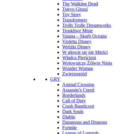
The Walking Dead
Tokyo Ghoul
Toy Story
Transformers
Trolls Trolle Dreamworks
Troskliwe Misie
Vaiana – Skarb Oceanu
Violetta Disney
Wróżki Disney
W głowie się nie Mieści
Władca Pierścieni
Wojownicze Żółwie Ninja
Wonder Woman
Zwierzogród
GRY
Animal Crossing
Assassin’s Creed
Borderlands
Call of Duty
Crash Bandicoot
Dark Souls
Diablo
Dungeons and Dragons
Fortnite
League of Legends