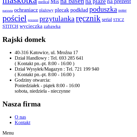
maskotka
na basen
na plaże
na prezent
Miś
medical
poduszka
ochraniacz
plecak
podkład
plażowy
potter
narzuta
pościel
ręcznik
przytulanka
serial
STICZ
prezent
wycieczka
STITCH
zabawka
Rajski domek
40-316 Katowice, ul. Mroźna 17
Dział Handlowy : Tel. 693 285 641
( Kontakt pn.-pt. 8:00 - 16:00 )
Dział Wysyłek/Magazyn : Tel. 721 199 940
( Kontakt pn.-pt. 8:00 - 16:00 )
Godziny otwarcia:
Poniedziałek - piątek 8:00 - 16:00
sobota, niedziela - nieczynne
Nasza firma
O nas
Kontakt
Menu