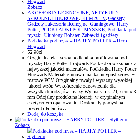
Zobacz
AKCESORIA LICENCYJNE
,
ARTYKUŁY
SZKOLNE I BIUROWE
,
FILM & TV
,
Gadżety
,
Gadżety i akcesoria licencyjne
,
Gamingowe
,
Harry
Potter
,
PODKŁADKI POD MYSZKĘ
,
Podkładki pod
myszki
,
Ulubiony Bohater
,
Zabawki i gadżety
Podkładka pod mysz – HARRY POTTER – Herb
Hogwart
52,90
zł
Oryginalna elastyczna podkładka profilowana pod
myszkę Harry Potter Hogwarts Podkładka wykonana z
najwyższej jakości materiałów. Podkładka Harry Potter
Hogwarts Materiał: gumowa pianka antypoślizgowa +
matowe PCV Oryginalny trwały i wyraźny wysokiej
jakości wzór. Wykończenie odpowiednie dla
wszystkich rodzajów myszy Wymiary: ok. 21,5 cm x 3
mm Oficjalny produkt na licencji, w oryginalnym
estetycznym opakowaniu. Doskonały pomysł na
prezent dla fanów…
Dodaj do koszyka
Zobacz