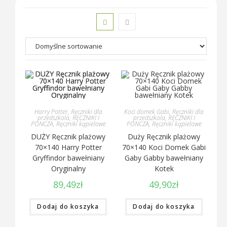
Harry Potter
,
Ręczniki dla
Koci domek Gabi
,
Ręczniki dla
przedszkola
,
RĘCZNIKI I
przedszkola
,
RĘCZNIKI I
PONCZA
,
Ręczniki kąpielowe
PONCZA
,
Ręczniki kąpielowe
DUŻY Ręcznik plażowy
Duży Ręcznik plażowy
70×140 Harry Potter
70×140 Koci Domek Gabi
Gryffindor bawełniany
Gaby Gabby bawełniany
Oryginalny
Kotek
89,49
zł
49,90
zł
Dodaj do koszyka
Dodaj do koszyka