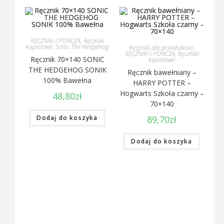
RĘCZNIKI I PONCZA
,
Ręczniki
kąpielowe
,
Sonic The Hedgehog
Ręczniki dla przedszkola
,
RĘCZNIKI I PONCZA
,
Ręczniki
Ręcznik 70×140 SONIC
kąpielowe
THE HEDGEHOG SONIK
Ręcznik bawełniany –
100% Bawełna
HARRY POTTER –
Hogwarts Szkoła czarny –
48,80
zł
70×140
Dodaj do koszyka
89,70
zł
Dodaj do koszyka