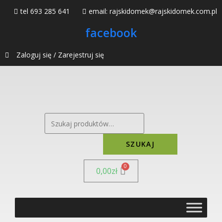
tel 693 285 641
email: rajskidomek@rajskidomek.com.pl
facebook
Zaloguj się / Zarejestruj się
SZUKAJ
0,00
zł