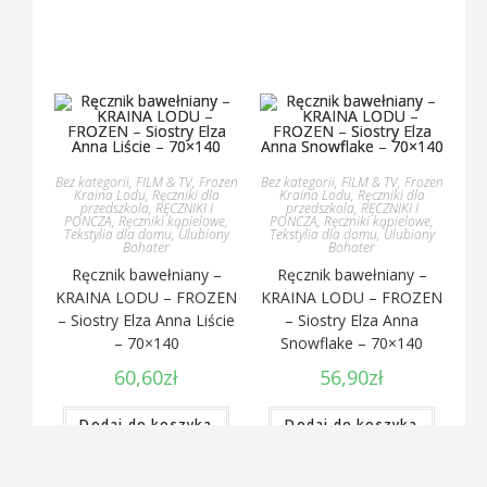
Bez kategorii
,
FILM & TV
,
Frozen
Bez kategorii
,
FILM & TV
,
Frozen
Kraina Lodu
,
Ręczniki dla
Kraina Lodu
,
Ręczniki dla
przedszkola
,
RĘCZNIKI I
przedszkola
,
RĘCZNIKI I
PONCZA
,
Ręczniki kąpielowe
,
PONCZA
,
Ręczniki kąpielowe
,
Tekstylia dla domu
,
Ulubiony
Tekstylia dla domu
,
Ulubiony
Bohater
Bohater
Ręcznik bawełniany –
Ręcznik bawełniany –
KRAINA LODU – FROZEN
KRAINA LODU – FROZEN
– Siostry Elza Anna Liście
– Siostry Elza Anna
– 70×140
Snowflake – 70×140
60,60
zł
56,90
zł
Dodaj do koszyka
Dodaj do koszyka