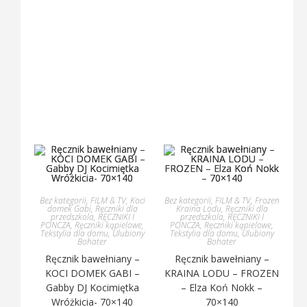
Bez kategorii
,
FILM & TV
,
Koci
Bez kategorii
,
FILM & TV
,
Frozen
domek Gabi
,
Ręczniki dla
Kraina Lodu
,
Ręczniki dla
przedszkola
,
RĘCZNIKI I
przedszkola
,
RĘCZNIKI I
PONCZA
,
Ręczniki kąpielowe
,
PONCZA
,
Ręczniki kąpielowe
,
Tekstylia dla domu
,
Ulubiony
Tekstylia dla domu
,
Ulubiony
Bohater
Bohater
Ręcznik bawełniany –
Ręcznik bawełniany –
KOCI DOMEK GABI –
KRAINA LODU – FROZEN
Gabby DJ Kocimiętka
– Elza Koń Nokk –
Wróżkicia- 70×140
70×140