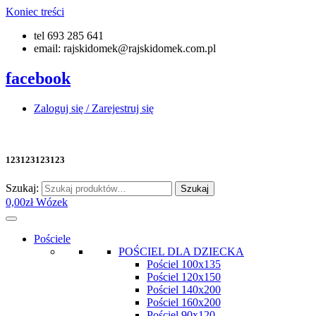
Koniec treści
tel 693 285 641
email: rajskidomek@rajskidomek.com.pl
facebook
Zaloguj się / Zarejestruj się
123123123123
Szukaj:
Szukaj
0,00
zł
Wózek
Pościele
POŚCIEL DLA DZIECKA
Pościel 100x135
Pościel 120x150
Pościel 140x200
Pościel 160x200
Pościel 90x120