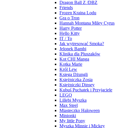
Dragon Ball Z /DBZ
Friends
Frozen Kraina Lodu
Gra o Tron
Hannah Montana Miley Cyrus
Harry Potter
Hello Kitty
IT / To
Jak wytresować Smoka?
Jelonek Bambi
Klinika dla Pluszaków
Kot CHI Manga
Kotka Marie
Król Lew
Księga Dżungli
Księżniczka Zosia
Księżniczki Dinsey
Kubuś Puchatek i Przyjaciele
LEGO
Lillebi Myszka
Max Steel
Miasteczko Haloween
Minionki
My little Pony
Myszka Minnie i Mickey