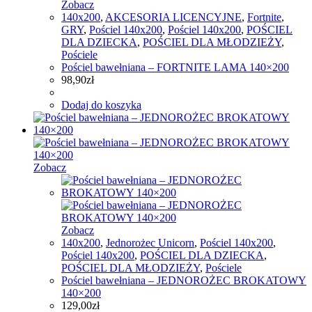
Zobacz
140x200
,
AKCESORIA LICENCYJNE
,
Fortnite
,
GRY
,
Pościel 140x200
,
Pościel 140x200
,
POŚCIEL
DLA DZIECKA
,
POŚCIEL DLA MŁODZIEŻY
,
Pościele
Pościel bawełniana – FORTNITE LAMA 140×200
98,90
zł
Dodaj do koszyka
Zobacz
Zobacz
140x200
,
Jednorożec Unicorn
,
Pościel 140x200
,
Pościel 140x200
,
POŚCIEL DLA DZIECKA
,
POŚCIEL DLA MŁODZIEŻY
,
Pościele
Pościel bawełniana – JEDNOROŻEC BROKATOWY
140×200
129,00
zł