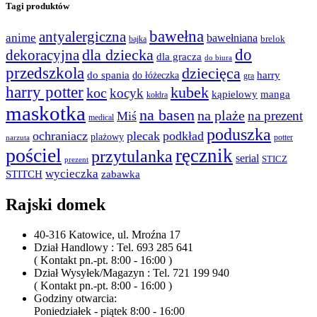
Tagi produktów
bawełna
antyalergiczna
anime
bawełniana
bajka
brelok
do
dla dziecka
dekoracyjna
dla gracza
do biura
przedszkola
dziecięca
do spania
harry
do łóżeczka
gra
harry potter
kubek
koc
kocyk
kąpielowy
manga
kołdra
maskotka
na basen
na plaże
na prezent
Miś
medical
poduszka
ochraniacz
plecak
podkład
plażowy
potter
narzuta
pościel
ręcznik
przytulanka
serial
STICZ
prezent
wycieczka
STITCH
zabawka
Rajski domek
40-316 Katowice, ul. Mroźna 17
Dział Handlowy : Tel. 693 285 641
( Kontakt pn.-pt. 8:00 - 16:00 )
Dział Wysyłek/Magazyn : Tel. 721 199 940
( Kontakt pn.-pt. 8:00 - 16:00 )
Godziny otwarcia:
Poniedziałek - piątek 8:00 - 16:00