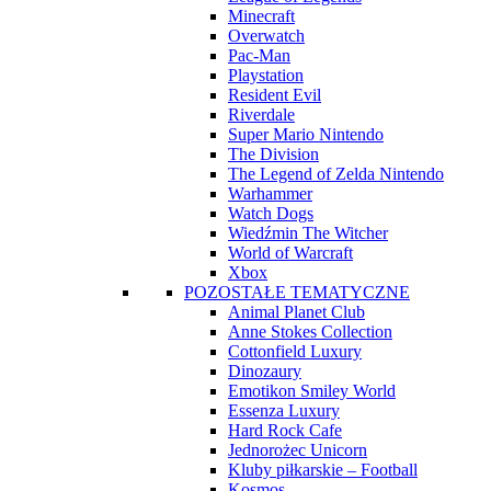
Minecraft
Overwatch
Pac-Man
Playstation
Resident Evil
Riverdale
Super Mario Nintendo
The Division
The Legend of Zelda Nintendo
Warhammer
Watch Dogs
Wiedźmin The Witcher
World of Warcraft
Xbox
POZOSTAŁE TEMATYCZNE
Animal Planet Club
Anne Stokes Collection
Cottonfield Luxury
Dinozaury
Emotikon Smiley World
Essenza Luxury
Hard Rock Cafe
Jednorożec Unicorn
Kluby piłkarskie – Football
Kosmos