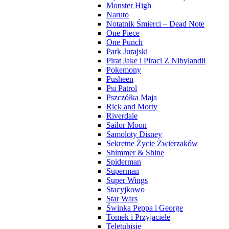
Monster High
Naruto
Notatnik Śmierci – Dead Note
One Piece
One Punch
Park Jurajski
Pirat Jake i Piraci Z Nibylandii
Pokemony
Pusheen
Psi Patrol
Pszczółka Maja
Rick and Morty
Riverdale
Sailor Moon
Samoloty Disney
Sekretne Życie Zwierzaków
Shimmer & Shine
Spiderman
Superman
Super Wings
Stacyjkowo
Star Wars
Świnka Peppa i George
Tomek i Przyjaciele
Teletubisie