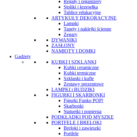
Regały i organizery
Stoliki i krzesełka
Tablice edukacyjne
ARTYKUŁY DEKORACYJNE
Lampki
Tapety i naklejki ścienne
Zegary
DYWANIKI
ZASŁONY
NAMIOTY I DOMKI
Gadżety
KUBKI I SZKLANKI
Kubki ceramiczne
Kubki termiczne
Szklanki i kufle
Zestawy prezentowe
LAMPKI i BUDZIKI
FIGURKI I SKARBONKI
Figurki Funko POP!
Skarbonki
Statuetki i popiersia
PODKŁADKI POD MYSZKĘ
PORTFELE I BRELOKI
Breloki i zawieszki
Portfele