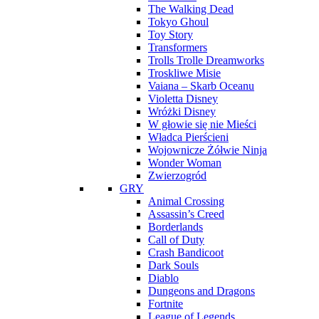
The Walking Dead
Tokyo Ghoul
Toy Story
Transformers
Trolls Trolle Dreamworks
Troskliwe Misie
Vaiana – Skarb Oceanu
Violetta Disney
Wróżki Disney
W głowie się nie Mieści
Władca Pierścieni
Wojownicze Żółwie Ninja
Wonder Woman
Zwierzogród
GRY
Animal Crossing
Assassin’s Creed
Borderlands
Call of Duty
Crash Bandicoot
Dark Souls
Diablo
Dungeons and Dragons
Fortnite
League of Legends