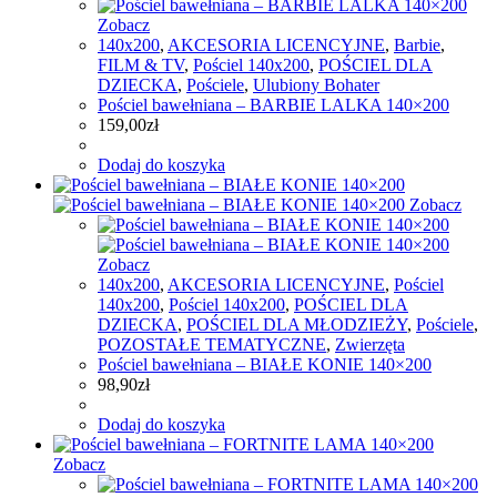
Zobacz
140x200
,
AKCESORIA LICENCYJNE
,
Barbie
,
FILM & TV
,
Pościel 140x200
,
POŚCIEL DLA
DZIECKA
,
Pościele
,
Ulubiony Bohater
Pościel bawełniana – BARBIE LALKA 140×200
159,00
zł
Dodaj do koszyka
Zobacz
Zobacz
140x200
,
AKCESORIA LICENCYJNE
,
Pościel
140x200
,
Pościel 140x200
,
POŚCIEL DLA
DZIECKA
,
POŚCIEL DLA MŁODZIEŻY
,
Pościele
,
POZOSTAŁE TEMATYCZNE
,
Zwierzęta
Pościel bawełniana – BIAŁE KONIE 140×200
98,90
zł
Dodaj do koszyka
Zobacz