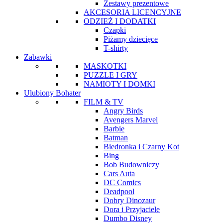
Zestawy prezentowe
AKCESORIA LICENCYJNE
ODZIEŻ I DODATKI
Czapki
Piżamy dziecięce
T-shirty
Zabawki
MASKOTKI
PUZZLE I GRY
NAMIOTY I DOMKI
Ulubiony Bohater
FILM & TV
Angry Birds
Avengers Marvel
Barbie
Batman
Biedronka i Czarny Kot
Bing
Bob Budowniczy
Cars Auta
DC Comics
Deadpool
Dobry Dinozaur
Dora i Przyjaciele
Dumbo Disney