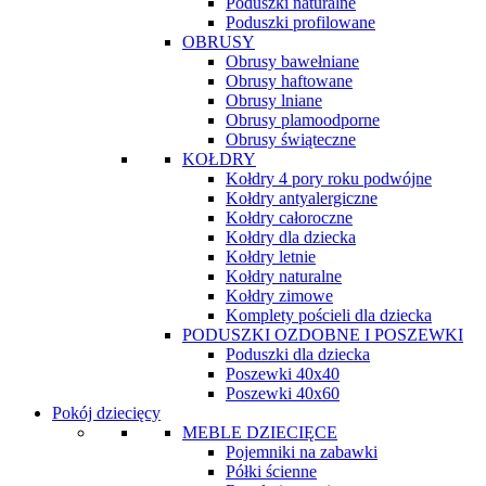
Poduszki naturalne
Poduszki profilowane
OBRUSY
Obrusy bawełniane
Obrusy haftowane
Obrusy lniane
Obrusy plamoodporne
Obrusy świąteczne
KOŁDRY
Kołdry 4 pory roku podwójne
Kołdry antyalergiczne
Kołdry całoroczne
Kołdry dla dziecka
Kołdry letnie
Kołdry naturalne
Kołdry zimowe
Komplety pościeli dla dziecka
PODUSZKI OZDOBNE I POSZEWKI
Poduszki dla dziecka
Poszewki 40x40
Poszewki 40x60
Pokój dziecięcy
MEBLE DZIECIĘCE
Pojemniki na zabawki
Półki ścienne