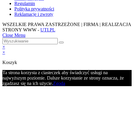
Regulamin
Polityka prywatności
Reklamacje i zwroty
WSZELKIE PRAWA ZASTRZEŻONE | FIRMA | REALIZACJA
STRONY WWW -
UTI.PL
Close Menu
×
×
Koszyk
Ta strona korzysta z ciasteczek aby świadczyć usługi na
najwyższym poziomie. Dalsze korzystanie ze strony oznacza, że
zgadzasz się na ich użycie.
Zgoda