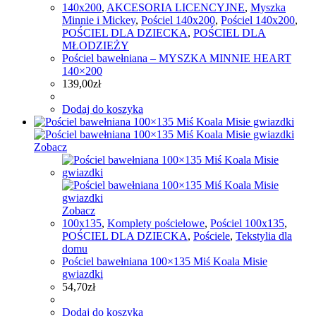
140x200
,
AKCESORIA LICENCYJNE
,
Myszka
Minnie i Mickey
,
Pościel 140x200
,
Pościel 140x200
,
POŚCIEL DLA DZIECKA
,
POŚCIEL DLA
MŁODZIEŻY
Pościel bawełniana – MYSZKA MINNIE HEART
140×200
139,00
zł
Dodaj do koszyka
Zobacz
Zobacz
100x135
,
Komplety pościelowe
,
Pościel 100x135
,
POŚCIEL DLA DZIECKA
,
Pościele
,
Tekstylia dla
domu
Pościel bawełniana 100×135 Miś Koala Misie
gwiazdki
54,70
zł
Dodaj do koszyka