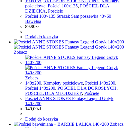
100x135
,
AKCESORIA LICENCYJNE
,
Komplety
pościelowe
,
Pościel 100x135
,
POŚCIEL DLA
DZIECKA
,
Pościele
Pościel 100×135 Strażak Sam poszewka 40×60
Bawełna
89,90
zł
Dodaj do koszyka
Zobacz
Zobacz
140x200
,
Komplety pościelowe
,
Pościel 140x200
,
Pościel 140x200
,
POŚCIEL DLA DOROSŁYCH
,
POŚCIEL DLA MŁODZIEŻY
,
Pościele
Pościel ANNE STOKES Fantasy Legend Gotyk
140×200
149,00
zł
Dodaj do koszyka
Zobacz