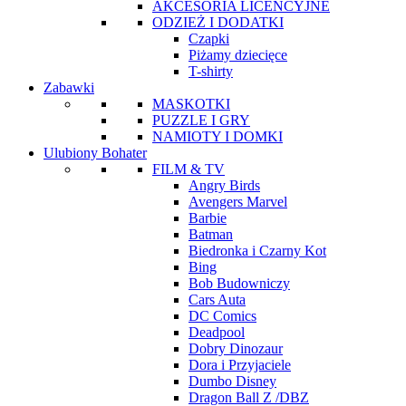
AKCESORIA LICENCYJNE
ODZIEŻ I DODATKI
Czapki
Piżamy dziecięce
T-shirty
Zabawki
MASKOTKI
PUZZLE I GRY
NAMIOTY I DOMKI
Ulubiony Bohater
FILM & TV
Angry Birds
Avengers Marvel
Barbie
Batman
Biedronka i Czarny Kot
Bing
Bob Budowniczy
Cars Auta
DC Comics
Deadpool
Dobry Dinozaur
Dora i Przyjaciele
Dumbo Disney
Dragon Ball Z /DBZ