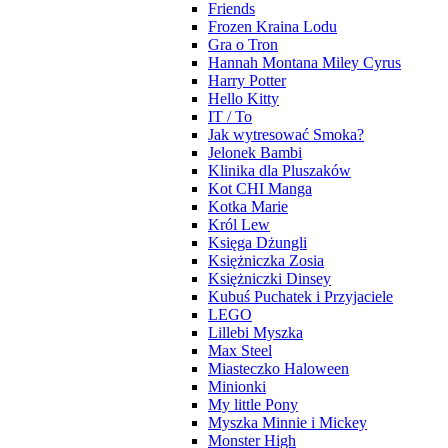
Friends
Frozen Kraina Lodu
Gra o Tron
Hannah Montana Miley Cyrus
Harry Potter
Hello Kitty
IT / To
Jak wytresować Smoka?
Jelonek Bambi
Klinika dla Pluszaków
Kot CHI Manga
Kotka Marie
Król Lew
Księga Dżungli
Księżniczka Zosia
Księżniczki Dinsey
Kubuś Puchatek i Przyjaciele
LEGO
Lillebi Myszka
Max Steel
Miasteczko Haloween
Minionki
My little Pony
Myszka Minnie i Mickey
Monster High