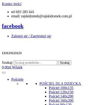
Koniec treści
tel 693 285 641
email: rajskidomek@rajskidomek.com.pl
facebook
Zaloguj się / Zarejestruj się
123123123123
Szukaj:
Szukaj
0,00
zł
Wózek
Pościele
POŚCIEL DLA DZIECKA
Pościel 100x135
Pościel 120x150
Pościel 140x200
Pościel 160x200
Pościel 90x120