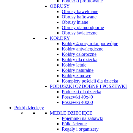
Poduszki profilowane
OBRUSY
Obrusy bawełniane
Obrusy haftowane
Obrusy lniane
Obrusy plamoodporne
Obrusy świąteczne
KOŁDRY
Kołdry 4 pory roku podwójne
Kołdry antyalergiczne
Kołdry całoroczne
Kołdry dla dziecka
Kołdry letnie
Kołdry naturalne
Kołdry zimowe
Komplety pościeli dla dziecka
PODUSZKI OZDOBNE I POSZEWKI
Poduszki dla dziecka
Poszewki 40x40
Poszewki 40x60
Pokój dziecięcy
MEBLE DZIECIĘCE
Pojemniki na zabawki
Półki ścienne
Regały i organizery