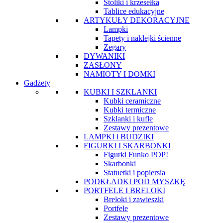
Stoliki i krzesełka
Tablice edukacyjne
ARTYKUŁY DEKORACYJNE
Lampki
Tapety i naklejki ścienne
Zegary
DYWANIKI
ZASŁONY
NAMIOTY I DOMKI
Gadżety
KUBKI I SZKLANKI
Kubki ceramiczne
Kubki termiczne
Szklanki i kufle
Zestawy prezentowe
LAMPKI i BUDZIKI
FIGURKI I SKARBONKI
Figurki Funko POP!
Skarbonki
Statuetki i popiersia
PODKŁADKI POD MYSZKĘ
PORTFELE I BRELOKI
Breloki i zawieszki
Portfele
Zestawy prezentowe