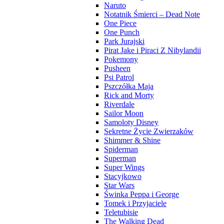
Naruto
Notatnik Śmierci – Dead Note
One Piece
One Punch
Park Jurajski
Pirat Jake i Piraci Z Nibylandii
Pokemony
Pusheen
Psi Patrol
Pszczółka Maja
Rick and Morty
Riverdale
Sailor Moon
Samoloty Disney
Sekretne Życie Zwierzaków
Shimmer & Shine
Spiderman
Superman
Super Wings
Stacyjkowo
Star Wars
Świnka Peppa i George
Tomek i Przyjaciele
Teletubisie
The Walking Dead