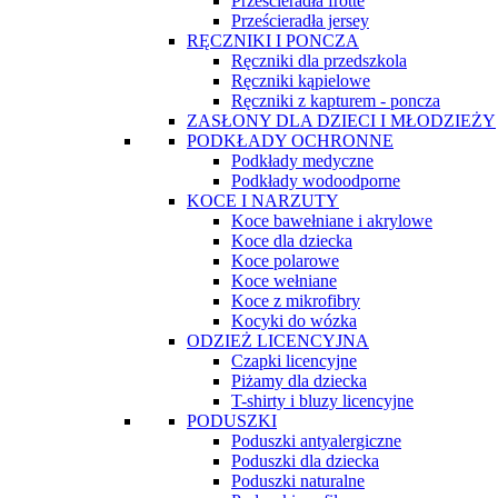
Prześcieradła frotte
Prześcieradła jersey
RĘCZNIKI I PONCZA
Ręczniki dla przedszkola
Ręczniki kąpielowe
Ręczniki z kapturem - poncza
ZASŁONY DLA DZIECI I MŁODZIEŻY
PODKŁADY OCHRONNE
Podkłady medyczne
Podkłady wodoodporne
KOCE I NARZUTY
Koce bawełniane i akrylowe
Koce dla dziecka
Koce polarowe
Koce wełniane
Koce z mikrofibry
Kocyki do wózka
ODZIEŻ LICENCYJNA
Czapki licencyjne
Piżamy dla dziecka
T-shirty i bluzy licencyjne
PODUSZKI
Poduszki antyalergiczne
Poduszki dla dziecka
Poduszki naturalne