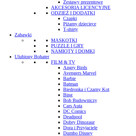
Zestawy prezentowe
AKCESORIA LICENCYJNE
ODZIEŻ I DODATKI
Czapki
Piżamy dziecięce
T-shirty
Zabawki
MASKOTKI
PUZZLE I GRY
NAMIOTY I DOMKI
Ulubiony Bohater
FILM & TV
Angry Birds
Avengers Marvel
Barbie
Batman
Biedronka i Czarny Kot
Bing
Bob Budowniczy
Cars Auta
DC Comics
Deadpool
Dobry Dinozaur
Dora i Przyjaciele
Dumbo Disney