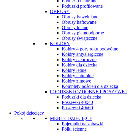
Poduszki naturalne
Poduszki profilowane
OBRUSY
Obrusy bawełniane
Obrusy haftowane
Obrusy lniane
Obrusy plamoodporne
Obrusy świąteczne
KOŁDRY
Kołdry 4 pory roku podwójne
Kołdry antyalergiczne
Kołdry całoroczne
Kołdry dla dziecka
Kołdry letnie
Kołdry naturalne
Kołdry zimowe
Komplety pościeli dla dziecka
PODUSZKI OZDOBNE I POSZEWKI
Poduszki dla dziecka
Poszewki 40x40
Poszewki 40x60
Pokój dziecięcy
MEBLE DZIECIĘCE
Pojemniki na zabawki
Półki ścienne