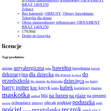
Zobacz
Bez kategorii
,
OBRUSY
,
Obrusy bawełniane
,
Tekstylia dla domu
Obrus plamoodporny teflonowany ORNAMENT
BRĄZ 140X250
179,00
zł
Dodaj do koszyka
licencje
Tagi produktów
bawełna
antyalergiczna
anime
bawełniana
bajka
brelok
do
dla dziecka
dekoracyjna
dla gracza
do biura
przedszkola
dziecięca
do spania
harry
do łóżeczka
gra
harry potter
kubek
koc
kocyk
kąpielowy
manga
kołdra
maskotka
na basen
na plaże
na prezent
Miś
medical
poduszka
ochraniacz
plecak
podkład
plażowy
potter
narzuta
pościel
ręcznik
przytulanka
serial
STICZ
prezent