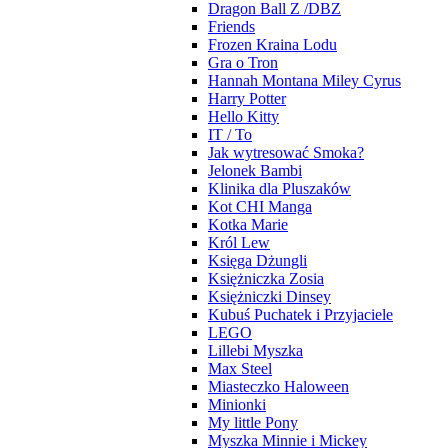
Dragon Ball Z /DBZ
Friends
Frozen Kraina Lodu
Gra o Tron
Hannah Montana Miley Cyrus
Harry Potter
Hello Kitty
IT / To
Jak wytresować Smoka?
Jelonek Bambi
Klinika dla Pluszaków
Kot CHI Manga
Kotka Marie
Król Lew
Księga Dżungli
Księżniczka Zosia
Księżniczki Dinsey
Kubuś Puchatek i Przyjaciele
LEGO
Lillebi Myszka
Max Steel
Miasteczko Haloween
Minionki
My little Pony
Myszka Minnie i Mickey