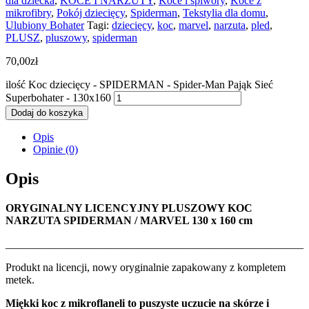
dla dziecka
,
KOCE I NARZUTY
,
Koce i śpiwory
,
Koce z
mikrofibry
,
Pokój dziecięcy
,
Spiderman
,
Tekstylia dla domu
,
Ulubiony Bohater
Tagi:
dziecięcy
,
koc
,
marvel
,
narzuta
,
pled
,
PLUSZ
,
pluszowy
,
spiderman
70,00
zł
ilość Koc dziecięcy - SPIDERMAN - Spider-Man Pająk Sieć
Superbohater - 130x160
Dodaj do koszyka
Opis
Opinie (0)
Opis
ORYGINALNY LICENCYJNY
PLUSZOWY KOC
NARZUTA
SPIDERMAN / MARVEL
130 x 160 cm
______________________________________________________
Produkt na licencji, nowy oryginalnie zapakowany z kompletem
metek.
Miękki koc z mikroflaneli to puszyste uczucie na skórze i