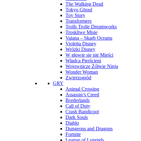
The Walking Dead
Tokyo Ghoul
Toy Story
Transformers
Trolls Trolle Dreamworks
Troskliwe Misie
Vaiana – Skarb Oceanu
Violetta Disney
Wróżki Disney
W głowie się nie Mieści
Władca Pierścieni
Wojownicze Żółwie Ninja
Wonder Woman
Zwierzogród
GRY
Animal Crossing
Assassin’s Creed
Borderlands
Call of Duty
Crash Bandicoot
Dark Souls
Diablo
Dungeons and Dragons
Fortnite
League of Legends