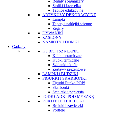
Regały i organizery
Stoliki i krzesełka
Tablice edukacyjne
ARTYKUŁY DEKORACYJNE
Lampki
Tapety i naklejki ścienne
Zegary
DYWANIKI
ZASŁONY
NAMIOTY I DOMKI
Gadżety
KUBKI I SZKLANKI
Kubki ceramiczne
Kubki termiczne
Szklanki i kufle
Zestawy prezentowe
LAMPKI i BUDZIKI
FIGURKI I SKARBONKI
Figurki Funko POP!
Skarbonki
Statuetki i popiersia
PODKŁADKI POD MYSZKĘ
PORTFELE I BRELOKI
Breloki i zawieszki
Portfele