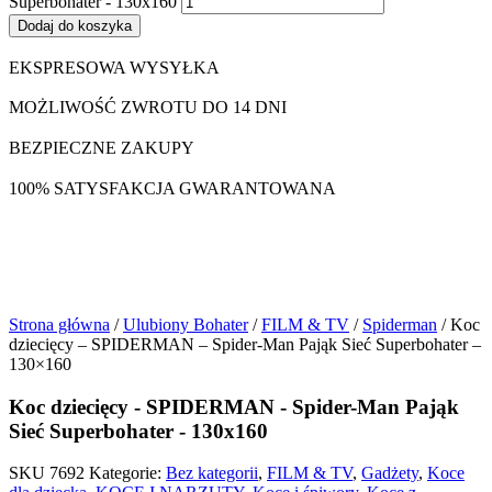
Superbohater - 130x160
Dodaj do koszyka
EKSPRESOWA WYSYŁKA
MOŻLIWOŚĆ ZWROTU DO 14 DNI
BEZPIECZNE ZAKUPY
100% SATYSFAKCJA GWARANTOWANA
Strona główna
/
Ulubiony Bohater
/
FILM & TV
/
Spiderman
/ Koc
dziecięcy – SPIDERMAN – Spider-Man Pająk Sieć Superbohater –
130×160
Koc dziecięcy - SPIDERMAN - Spider-Man Pająk
Sieć Superbohater - 130x160
SKU
7692
Kategorie:
Bez kategorii
,
FILM & TV
,
Gadżety
,
Koce