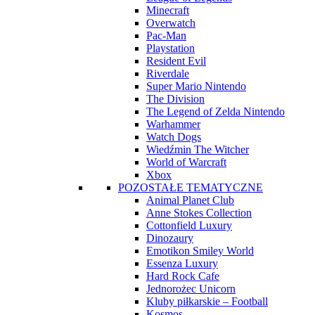
Minecraft
Overwatch
Pac-Man
Playstation
Resident Evil
Riverdale
Super Mario Nintendo
The Division
The Legend of Zelda Nintendo
Warhammer
Watch Dogs
Wiedźmin The Witcher
World of Warcraft
Xbox
POZOSTAŁE TEMATYCZNE
Animal Planet Club
Anne Stokes Collection
Cottonfield Luxury
Dinozaury
Emotikon Smiley World
Essenza Luxury
Hard Rock Cafe
Jednorożec Unicorn
Kluby piłkarskie – Football
Kosmos