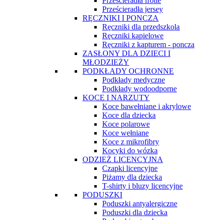
Prześcieradła frotte
Prześcieradła jersey
RĘCZNIKI I PONCZA
Ręczniki dla przedszkola
Ręczniki kąpielowe
Ręczniki z kapturem - poncza
ZASŁONY DLA DZIECI I
MŁODZIEŻY
PODKŁADY OCHRONNE
Podkłady medyczne
Podkłady wodoodporne
KOCE I NARZUTY
Koce bawełniane i akrylowe
Koce dla dziecka
Koce polarowe
Koce wełniane
Koce z mikrofibry
Kocyki do wózka
ODZIEŻ LICENCYJNA
Czapki licencyjne
Piżamy dla dziecka
T-shirty i bluzy licencyjne
PODUSZKI
Poduszki antyalergiczne
Poduszki dla dziecka