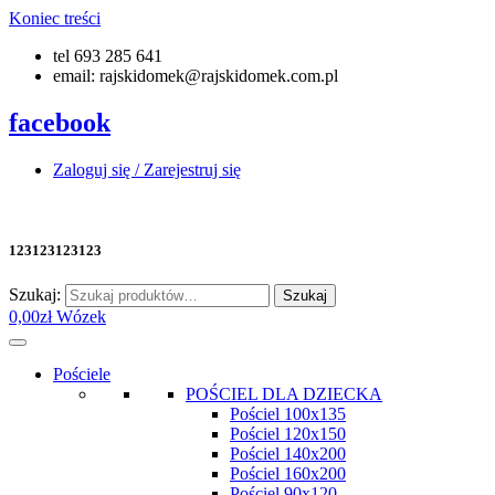
Koniec treści
tel 693 285 641
email: rajskidomek@rajskidomek.com.pl
facebook
Zaloguj się / Zarejestruj się
123123123123
Szukaj:
Szukaj
0,00
zł
Wózek
Pościele
POŚCIEL DLA DZIECKA
Pościel 100x135
Pościel 120x150
Pościel 140x200
Pościel 160x200
Pościel 90x120