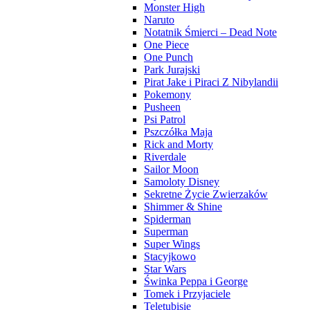
Monster High
Naruto
Notatnik Śmierci – Dead Note
One Piece
One Punch
Park Jurajski
Pirat Jake i Piraci Z Nibylandii
Pokemony
Pusheen
Psi Patrol
Pszczółka Maja
Rick and Morty
Riverdale
Sailor Moon
Samoloty Disney
Sekretne Życie Zwierzaków
Shimmer & Shine
Spiderman
Superman
Super Wings
Stacyjkowo
Star Wars
Świnka Peppa i George
Tomek i Przyjaciele
Teletubisie