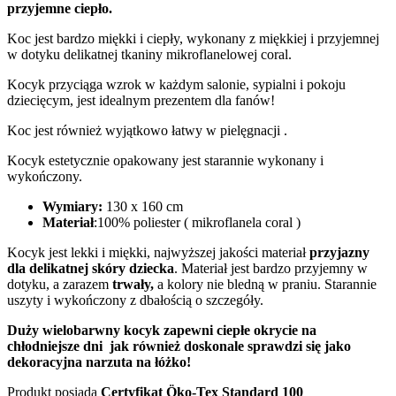
przyjemne ciepło.
Koc jest bardzo miękki i ciepły, wykonany z miękkiej i przyjemnej
w dotyku delikatnej tkaniny mikroflanelowej coral.
Kocyk przyciąga wzrok w każdym salonie, sypialni i pokoju
dziecięcym, jest idealnym prezentem dla fanów!
Koc jest również wyjątkowo łatwy w pielęgnacji .
Kocyk estetycznie opakowany jest starannie wykonany i
wykończony.
Wymiary:
130 x 160 cm
Materiał
:100% poliester ( mikroflanela coral )
Kocyk jest lekki i miękki, najwyższej jakości materiał
przyjazny
dla delikatnej skóry dziecka
. Materiał jest bardzo przyjemny w
dotyku, a zarazem
trwały,
a kolory nie bledną w praniu. Starannie
uszyty i wykończony z dbałością o szczegóły.
Duży wielobarwny kocyk zapewni ciepłe okrycie na
chłodniejsze dni jak również doskon
ale sprawdzi się jako
dekoracyjna narzuta na łóżko!
Produkt posiada
Certyfikat Öko-Tex Standard 100