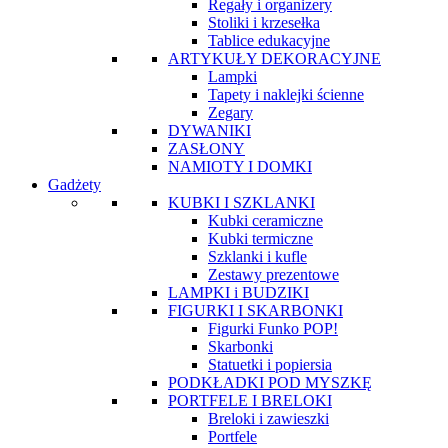
Regały i organizery
Stoliki i krzesełka
Tablice edukacyjne
ARTYKUŁY DEKORACYJNE
Lampki
Tapety i naklejki ścienne
Zegary
DYWANIKI
ZASŁONY
NAMIOTY I DOMKI
Gadżety
KUBKI I SZKLANKI
Kubki ceramiczne
Kubki termiczne
Szklanki i kufle
Zestawy prezentowe
LAMPKI i BUDZIKI
FIGURKI I SKARBONKI
Figurki Funko POP!
Skarbonki
Statuetki i popiersia
PODKŁADKI POD MYSZKĘ
PORTFELE I BRELOKI
Breloki i zawieszki
Portfele