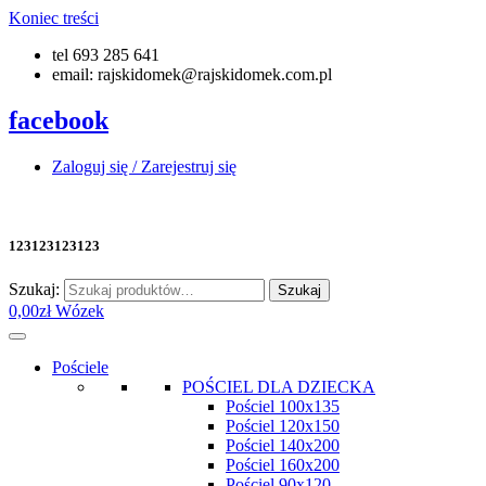
Koniec treści
tel 693 285 641
email: rajskidomek@rajskidomek.com.pl
facebook
Zaloguj się / Zarejestruj się
123123123123
Szukaj:
Szukaj
0,00
zł
Wózek
Pościele
POŚCIEL DLA DZIECKA
Pościel 100x135
Pościel 120x150
Pościel 140x200
Pościel 160x200
Pościel 90x120