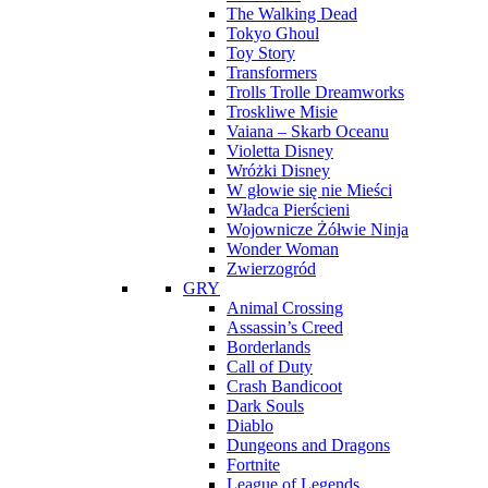
The Walking Dead
Tokyo Ghoul
Toy Story
Transformers
Trolls Trolle Dreamworks
Troskliwe Misie
Vaiana – Skarb Oceanu
Violetta Disney
Wróżki Disney
W głowie się nie Mieści
Władca Pierścieni
Wojownicze Żółwie Ninja
Wonder Woman
Zwierzogród
GRY
Animal Crossing
Assassin’s Creed
Borderlands
Call of Duty
Crash Bandicoot
Dark Souls
Diablo
Dungeons and Dragons
Fortnite
League of Legends