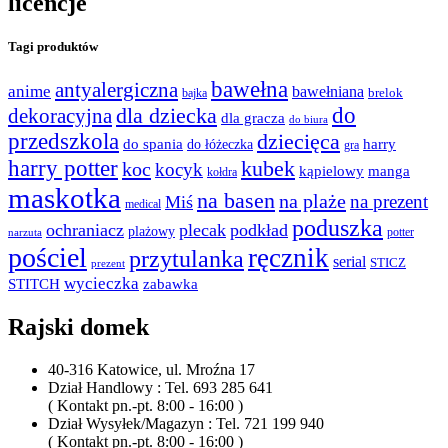
licencje
Tagi produktów
bawełna
antyalergiczna
anime
bawełniana
bajka
brelok
do
dla dziecka
dekoracyjna
dla gracza
do biura
przedszkola
dziecięca
do spania
harry
do łóżeczka
gra
harry potter
kubek
koc
kocyk
kąpielowy
manga
kołdra
maskotka
na basen
na plaże
na prezent
Miś
medical
poduszka
ochraniacz
plecak
podkład
plażowy
potter
narzuta
pościel
ręcznik
przytulanka
serial
STICZ
prezent
wycieczka
STITCH
zabawka
Rajski domek
40-316 Katowice, ul. Mroźna 17
Dział Handlowy : Tel. 693 285 641
( Kontakt pn.-pt. 8:00 - 16:00 )
Dział Wysyłek/Magazyn : Tel. 721 199 940
( Kontakt pn.-pt. 8:00 - 16:00 )