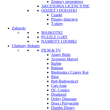
Zestawy prezentowe
AKCESORIA LICENCYJNE
ODZIEŻ I DODATKI
Czapki
Piżamy dziecięce
T-shirty
Zabawki
MASKOTKI
PUZZLE I GRY
NAMIOTY I DOMKI
Ulubiony Bohater
FILM & TV
Angry Birds
Avengers Marvel
Barbie
Batman
Biedronka i Czarny Kot
Bing
Bob Budowniczy
Cars Auta
DC Comics
Deadpool
Dobry Dinozaur
Dora i Przyjaciele
Dumbo Disney