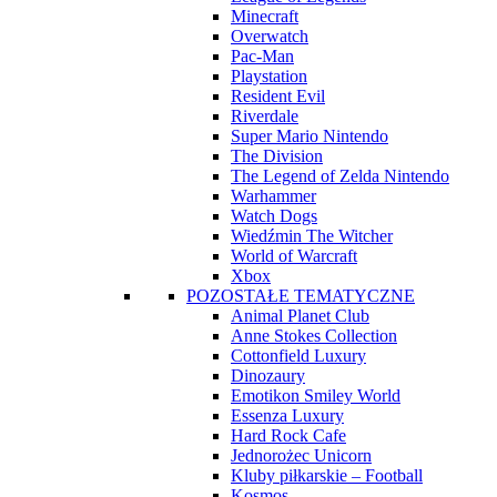
Minecraft
Overwatch
Pac-Man
Playstation
Resident Evil
Riverdale
Super Mario Nintendo
The Division
The Legend of Zelda Nintendo
Warhammer
Watch Dogs
Wiedźmin The Witcher
World of Warcraft
Xbox
POZOSTAŁE TEMATYCZNE
Animal Planet Club
Anne Stokes Collection
Cottonfield Luxury
Dinozaury
Emotikon Smiley World
Essenza Luxury
Hard Rock Cafe
Jednorożec Unicorn
Kluby piłkarskie – Football
Kosmos