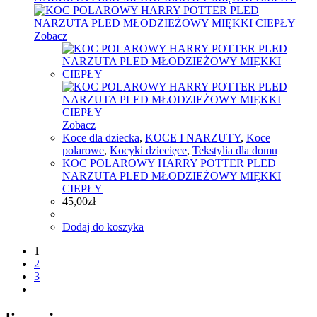
Zobacz
Zobacz
Koce dla dziecka
,
KOCE I NARZUTY
,
Koce
polarowe
,
Kocyki dziecięce
,
Tekstylia dla domu
KOC POLAROWY HARRY POTTER PLED
NARZUTA PLED MŁODZIEŻOWY MIĘKKI
CIEPŁY
45,00
zł
Dodaj do koszyka
1
2
3