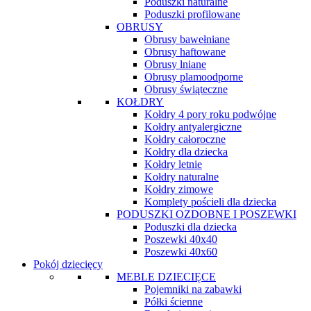
Poduszki naturalne
Poduszki profilowane
OBRUSY
Obrusy bawełniane
Obrusy haftowane
Obrusy lniane
Obrusy plamoodporne
Obrusy świąteczne
KOŁDRY
Kołdry 4 pory roku podwójne
Kołdry antyalergiczne
Kołdry całoroczne
Kołdry dla dziecka
Kołdry letnie
Kołdry naturalne
Kołdry zimowe
Komplety pościeli dla dziecka
PODUSZKI OZDOBNE I POSZEWKI
Poduszki dla dziecka
Poszewki 40x40
Poszewki 40x60
Pokój dziecięcy
MEBLE DZIECIĘCE
Pojemniki na zabawki
Półki ścienne