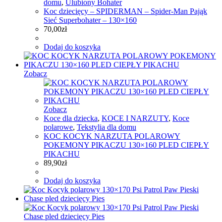
domu
,
Ulubiony Bohater
Koc dziecięcy – SPIDERMAN – Spider-Man Pająk
Sieć Superbohater – 130×160
70,00
zł
Dodaj do koszyka
Zobacz
Zobacz
Koce dla dziecka
,
KOCE I NARZUTY
,
Koce
polarowe
,
Tekstylia dla domu
KOC KOCYK NARZUTA POLAROWY
POKEMONY PIKACZU 130×160 PLED CIEPŁY
PIKACHU
89,90
zł
Dodaj do koszyka