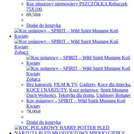
Koc pluszowy niemowlęcy PSZCZÓŁKA Robaczek
75X100
69,50
zł
Dodaj do koszyka
Zobacz
Zobacz
Bez kategorii
,
FILM & TV
,
Gadżety
,
Koce dla dziecka
,
KOCE I NARZUTY
,
Koce polarowe
,
Spirit Mustang
Duch Wolności
,
Tekstylia dla domu
,
Ulubiony Bohater
Koc polarowy – SPIRIT – Wild Spirit Mustang Koń
Kwiaty
78,00
zł
Dodaj do koszyka