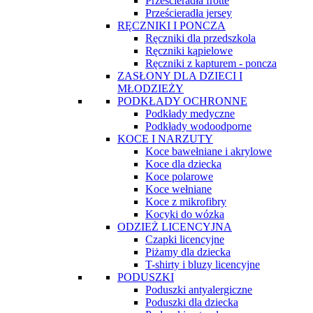
Prześcieradła frotte
Prześcieradła jersey
RĘCZNIKI I PONCZA
Ręczniki dla przedszkola
Ręczniki kąpielowe
Ręczniki z kapturem - poncza
ZASŁONY DLA DZIECI I
MŁODZIEŻY
PODKŁADY OCHRONNE
Podkłady medyczne
Podkłady wodoodporne
KOCE I NARZUTY
Koce bawełniane i akrylowe
Koce dla dziecka
Koce polarowe
Koce wełniane
Koce z mikrofibry
Kocyki do wózka
ODZIEŻ LICENCYJNA
Czapki licencyjne
Piżamy dla dziecka
T-shirty i bluzy licencyjne
PODUSZKI
Poduszki antyalergiczne
Poduszki dla dziecka