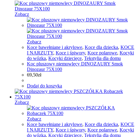
Zobacz
Zobacz
Koce bawełniane i akrylowe
,
Koce dla dziecka
,
KOCE
I NARZUTY
,
Koce i śpiwory
,
Koce polarowe
,
Kocyki
do wózka
,
Kocyki dziecięce
,
Tekstylia dla domu
Koc pluszowy niemowlęcy DINOZAURY Smok
Dinozaur 75X100
69,50
zł
Dodaj do koszyka
Zobacz
Zobacz
Koce bawełniane i akrylowe
,
Koce dla dziecka
,
KOCE
I NARZUTY
,
Koce i śpiwory
,
Koce polarowe
,
Kocyki
do wózka
,
Kocyki dziecięce
,
Tekstylia dla domu