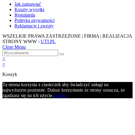
Jak zamawiać
Koszty wysyłki
Regulamin
Polityka prywatności
Reklamacje i zwroty
WSZELKIE PRAWA ZASTRZEŻONE | FIRMA | REALIZACJA
STRONY WWW -
UTI.PL
Close Menu
×
×
Koszyk
Ta strona korzysta z ciasteczek aby świadczyć usługi na
najwyższym poziomie. Dalsze korzystanie ze strony oznacza, że
zgadzasz się na ich użycie.
Zgoda