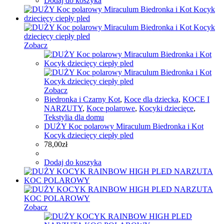
Dodaj do koszyka
Zobacz
Zobacz
Biedronka i Czarny Kot
,
Koce dla dziecka
,
KOCE I
NARZUTY
,
Koce polarowe
,
Kocyki dziecięce
,
Tekstylia dla domu
DUŻY Koc polarowy Miraculum Biedronka i Kot
Kocyk dziecięcy ciepły pled
78,00
zł
Dodaj do koszyka
Zobacz