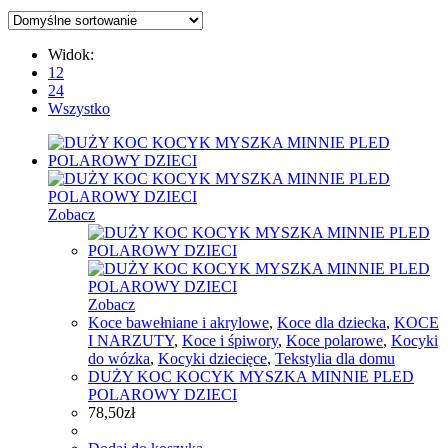
Widok:
12
24
Wszystko
Zobacz
Zobacz
Koce bawełniane i akrylowe
,
Koce dla dziecka
,
KOCE
I NARZUTY
,
Koce i śpiwory
,
Koce polarowe
,
Kocyki
do wózka
,
Kocyki dziecięce
,
Tekstylia dla domu
DUŻY KOC KOCYK MYSZKA MINNIE PLED
POLAROWY DZIECI
78,50
zł