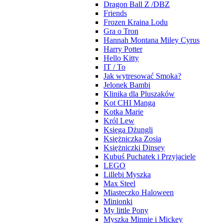
Dragon Ball Z /DBZ
Friends
Frozen Kraina Lodu
Gra o Tron
Hannah Montana Miley Cyrus
Harry Potter
Hello Kitty
IT / To
Jak wytresować Smoka?
Jelonek Bambi
Klinika dla Pluszaków
Kot CHI Manga
Kotka Marie
Król Lew
Księga Dżungli
Księżniczka Zosia
Księżniczki Dinsey
Kubuś Puchatek i Przyjaciele
LEGO
Lillebi Myszka
Max Steel
Miasteczko Haloween
Minionki
My little Pony
Myszka Minnie i Mickey