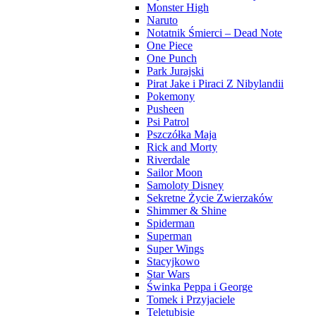
Monster High
Naruto
Notatnik Śmierci – Dead Note
One Piece
One Punch
Park Jurajski
Pirat Jake i Piraci Z Nibylandii
Pokemony
Pusheen
Psi Patrol
Pszczółka Maja
Rick and Morty
Riverdale
Sailor Moon
Samoloty Disney
Sekretne Życie Zwierzaków
Shimmer & Shine
Spiderman
Superman
Super Wings
Stacyjkowo
Star Wars
Świnka Peppa i George
Tomek i Przyjaciele
Teletubisie