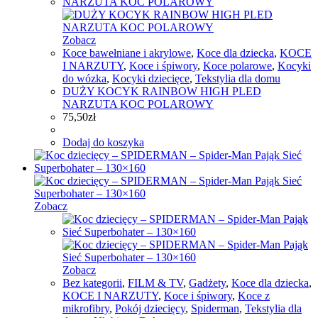
Zobacz
Koce bawełniane i akrylowe
,
Koce dla dziecka
,
KOCE
I NARZUTY
,
Koce i śpiwory
,
Koce polarowe
,
Kocyki
do wózka
,
Kocyki dziecięce
,
Tekstylia dla domu
DUŻY KOCYK RAINBOW HIGH PLED
NARZUTA KOC POLAROWY
75,50
zł
Dodaj do koszyka
Zobacz
Zobacz
Bez kategorii
,
FILM & TV
,
Gadżety
,
Koce dla dziecka
,
KOCE I NARZUTY
,
Koce i śpiwory
,
Koce z
mikrofibry
,
Pokój dziecięcy
,
Spiderman
,
Tekstylia dla