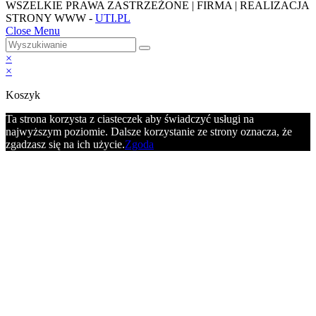
WSZELKIE PRAWA ZASTRZEŻONE | FIRMA | REALIZACJA
STRONY WWW -
UTI.PL
Close Menu
×
×
Koszyk
Ta strona korzysta z ciasteczek aby świadczyć usługi na
najwyższym poziomie. Dalsze korzystanie ze strony oznacza, że
zgadzasz się na ich użycie.
Zgoda