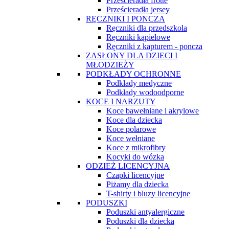
Prześcieradła frotte
Prześcieradła jersey
RĘCZNIKI I PONCZA
Ręczniki dla przedszkola
Ręczniki kąpielowe
Ręczniki z kapturem - poncza
ZASŁONY DLA DZIECI I
MŁODZIEŻY
PODKŁADY OCHRONNE
Podkłady medyczne
Podkłady wodoodporne
KOCE I NARZUTY
Koce bawełniane i akrylowe
Koce dla dziecka
Koce polarowe
Koce wełniane
Koce z mikrofibry
Kocyki do wózka
ODZIEŻ LICENCYJNA
Czapki licencyjne
Piżamy dla dziecka
T-shirty i bluzy licencyjne
PODUSZKI
Poduszki antyalergiczne
Poduszki dla dziecka