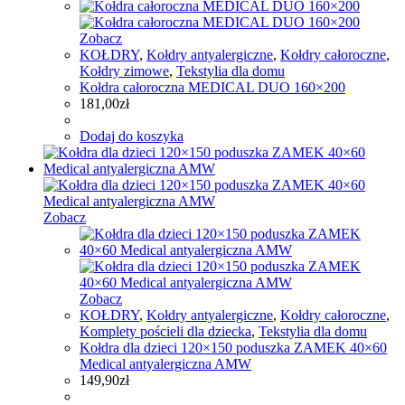
Zobacz
KOŁDRY
,
Kołdry antyalergiczne
,
Kołdry całoroczne
,
Kołdry zimowe
,
Tekstylia dla domu
Kołdra całoroczna MEDICAL DUO 160×200
181,00
zł
Dodaj do koszyka
Zobacz
Zobacz
KOŁDRY
,
Kołdry antyalergiczne
,
Kołdry całoroczne
,
Komplety pościeli dla dziecka
,
Tekstylia dla domu
Kołdra dla dzieci 120×150 poduszka ZAMEK 40×60
Medical antyalergiczna AMW
149,90
zł