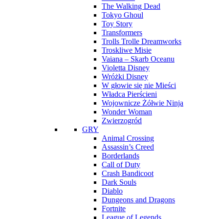
The Walking Dead
Tokyo Ghoul
Toy Story
Transformers
Trolls Trolle Dreamworks
Troskliwe Misie
Vaiana – Skarb Oceanu
Violetta Disney
Wróżki Disney
W głowie się nie Mieści
Władca Pierścieni
Wojownicze Żółwie Ninja
Wonder Woman
Zwierzogród
GRY
Animal Crossing
Assassin’s Creed
Borderlands
Call of Duty
Crash Bandicoot
Dark Souls
Diablo
Dungeons and Dragons
Fortnite
League of Legends