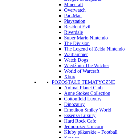
Minecraft
Overwatch
Pac-Man
Playstation
Resident Evil
Riverdale
Super Mario Nintendo
The Division
The Legend of Zelda Nintendo
Warhammer
Watch Dogs
Wiedźmin The Witcher
World of Warcraft
Xbox
POZOSTAŁE TEMATYCZNE
Animal Planet Club
Anne Stokes Collection
Cottonfield Luxury
Dinozaury
Emotikon Smiley World
Essenza Luxury
Hard Rock Cafe
Jednorożec Unicorn
Kluby piłkarskie – Football
Kosmos