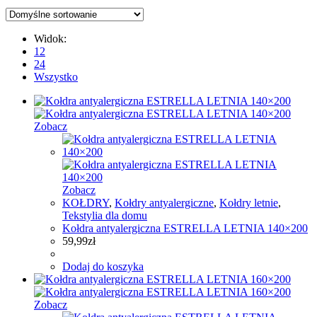
Widok:
12
24
Wszystko
Zobacz
Zobacz
KOŁDRY
,
Kołdry antyalergiczne
,
Kołdry letnie
,
Tekstylia dla domu
Kołdra antyalergiczna ESTRELLA LETNIA 140×200
59,99
zł
Dodaj do koszyka
Zobacz