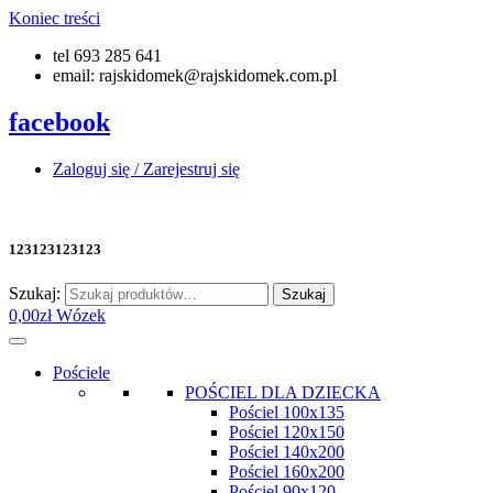
Koniec treści
tel 693 285 641
email: rajskidomek@rajskidomek.com.pl
facebook
Zaloguj się / Zarejestruj się
123123123123
Szukaj:
Szukaj
0,00
zł
Wózek
Pościele
POŚCIEL DLA DZIECKA
Pościel 100x135
Pościel 120x150
Pościel 140x200
Pościel 160x200
Pościel 90x120