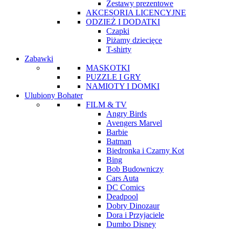
Zestawy prezentowe
AKCESORIA LICENCYJNE
ODZIEŻ I DODATKI
Czapki
Piżamy dziecięce
T-shirty
Zabawki
MASKOTKI
PUZZLE I GRY
NAMIOTY I DOMKI
Ulubiony Bohater
FILM & TV
Angry Birds
Avengers Marvel
Barbie
Batman
Biedronka i Czarny Kot
Bing
Bob Budowniczy
Cars Auta
DC Comics
Deadpool
Dobry Dinozaur
Dora i Przyjaciele
Dumbo Disney