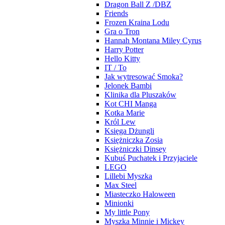
Dragon Ball Z /DBZ
Friends
Frozen Kraina Lodu
Gra o Tron
Hannah Montana Miley Cyrus
Harry Potter
Hello Kitty
IT / To
Jak wytresować Smoka?
Jelonek Bambi
Klinika dla Pluszaków
Kot CHI Manga
Kotka Marie
Król Lew
Księga Dżungli
Księżniczka Zosia
Księżniczki Dinsey
Kubuś Puchatek i Przyjaciele
LEGO
Lillebi Myszka
Max Steel
Miasteczko Haloween
Minionki
My little Pony
Myszka Minnie i Mickey