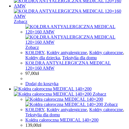
Zobacz
Zobacz
KOŁDRY
,
Kołdry antyalergiczne
,
Kołdry całoroczne
,
Kołdry dla dziecka
,
Tekstylia dla domu
KOŁDRA ANTYALERGICZNA MEDICAL
120×160 AMW
97,00
zł
Dodaj do koszyka
Zobacz
Zobacz
KOŁDRY
,
Kołdry antyalergiczne
,
Kołdry całoroczne
,
Tekstylia dla domu
Kołdra całoroczna MEDICAL 140×200
139,00
zł