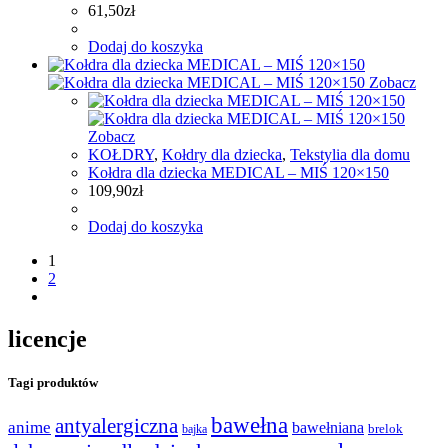
61,50
zł
Dodaj do koszyka
Zobacz
Zobacz
KOŁDRY
,
Kołdry dla dziecka
,
Tekstylia dla domu
Kołdra dla dziecka MEDICAL – MIŚ 120×150
109,90
zł
Dodaj do koszyka
1
2
licencje
Tagi produktów
bawełna
antyalergiczna
anime
bawełniana
bajka
brelok