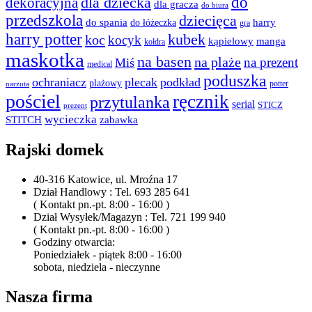
do
dla dziecka
dekoracyjna
dla gracza
do biura
przedszkola
dziecięca
do spania
harry
do łóżeczka
gra
harry potter
kubek
koc
kocyk
kąpielowy
manga
kołdra
maskotka
na basen
na plaże
na prezent
Miś
medical
poduszka
ochraniacz
plecak
podkład
plażowy
potter
narzuta
pościel
ręcznik
przytulanka
serial
STICZ
prezent
wycieczka
STITCH
zabawka
Rajski domek
40-316 Katowice, ul. Mroźna 17
Dział Handlowy : Tel. 693 285 641
( Kontakt pn.-pt. 8:00 - 16:00 )
Dział Wysyłek/Magazyn : Tel. 721 199 940
( Kontakt pn.-pt. 8:00 - 16:00 )
Godziny otwarcia:
Poniedziałek - piątek 8:00 - 16:00
sobota, niedziela - nieczynne
Nasza firma