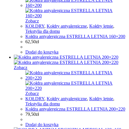
Zobacz
KOŁDRY
,
Kołdry antyalergiczne
,
Kołdry letnie
,
Tekstylia dla domu
Kołdra antyalergiczna ESTRELLA LETNIA 160×200
62,50
zł
Dodaj do koszyka
Zobacz
Zobacz
KOŁDRY
,
Kołdry antyalergiczne
,
Kołdry letnie
,
Tekstylia dla domu
Kołdra antyalergiczna ESTRELLA LETNIA 200×220
79,50
zł
Dodaj do koszyka