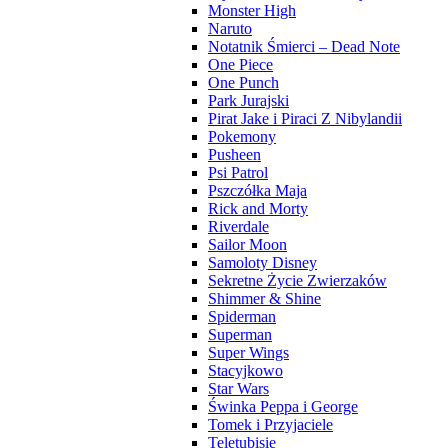
Monster High
Naruto
Notatnik Śmierci – Dead Note
One Piece
One Punch
Park Jurajski
Pirat Jake i Piraci Z Nibylandii
Pokemony
Pusheen
Psi Patrol
Pszczółka Maja
Rick and Morty
Riverdale
Sailor Moon
Samoloty Disney
Sekretne Życie Zwierzaków
Shimmer & Shine
Spiderman
Superman
Super Wings
Stacyjkowo
Star Wars
Świnka Peppa i George
Tomek i Przyjaciele
Teletubisie