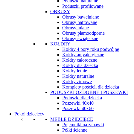
Poduszki naturalne
Poduszki profilowane
OBRUSY
Obrusy bawełniane
Obrusy haftowane
Obrusy lniane
Obrusy plamoodporne
Obrusy świąteczne
KOŁDRY
Kołdry 4 pory roku podwójne
Kołdry antyalergiczne
Kołdry całoroczne
Kołdry dla dziecka
Kołdry letnie
Kołdry naturalne
Kołdry zimowe
Komplety pościeli dla dziecka
PODUSZKI OZDOBNE I POSZEWKI
Poduszki dla dziecka
Poszewki 40x40
Poszewki 40x60
Pokój dziecięcy
MEBLE DZIECIĘCE
Pojemniki na zabawki
Półki ścienne