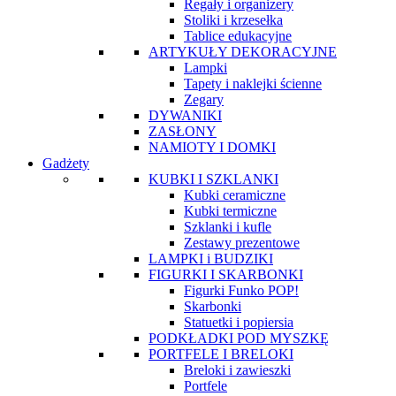
Regały i organizery
Stoliki i krzesełka
Tablice edukacyjne
ARTYKUŁY DEKORACYJNE
Lampki
Tapety i naklejki ścienne
Zegary
DYWANIKI
ZASŁONY
NAMIOTY I DOMKI
Gadżety
KUBKI I SZKLANKI
Kubki ceramiczne
Kubki termiczne
Szklanki i kufle
Zestawy prezentowe
LAMPKI i BUDZIKI
FIGURKI I SKARBONKI
Figurki Funko POP!
Skarbonki
Statuetki i popiersia
PODKŁADKI POD MYSZKĘ
PORTFELE I BRELOKI
Breloki i zawieszki
Portfele