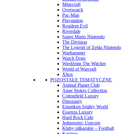
Minecraft
Overwatch
Pac-Man
Playstation
Resident Evil
Riverdale
Super Mario Nintendo
The Division
The Legend of Zelda Nintendo
Warhammer
Watch Dogs
Wiedźmin The Witcher
World of Warcraft
Xbox
POZOSTAŁE TEMATYCZNE
Animal Planet Club
Anne Stokes Collection
Cottonfield Luxury
Dinozaury
Emotikon Smiley World
Essenza Luxury
Hard Rock Cafe
Jednorożec Unicorn
Kluby piłkarskie – Football
Kosmos