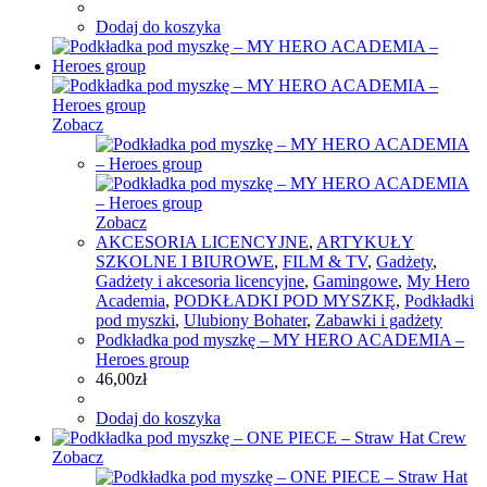
Dodaj do koszyka
Zobacz
Zobacz
AKCESORIA LICENCYJNE
,
ARTYKUŁY
SZKOLNE I BIUROWE
,
FILM & TV
,
Gadżety
,
Gadżety i akcesoria licencyjne
,
Gamingowe
,
My Hero
Academia
,
PODKŁADKI POD MYSZKĘ
,
Podkładki
pod myszki
,
Ulubiony Bohater
,
Zabawki i gadżety
Podkładka pod myszkę – MY HERO ACADEMIA –
Heroes group
46,00
zł
Dodaj do koszyka
Zobacz