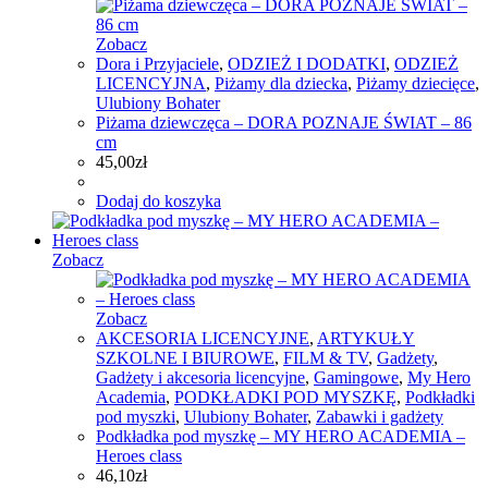
Zobacz
Dora i Przyjaciele
,
ODZIEŻ I DODATKI
,
ODZIEŻ
LICENCYJNA
,
Piżamy dla dziecka
,
Piżamy dziecięce
,
Ulubiony Bohater
Piżama dziewczęca – DORA POZNAJE ŚWIAT – 86
cm
45,00
zł
Dodaj do koszyka
Zobacz
Zobacz
AKCESORIA LICENCYJNE
,
ARTYKUŁY
SZKOLNE I BIUROWE
,
FILM & TV
,
Gadżety
,
Gadżety i akcesoria licencyjne
,
Gamingowe
,
My Hero
Academia
,
PODKŁADKI POD MYSZKĘ
,
Podkładki
pod myszki
,
Ulubiony Bohater
,
Zabawki i gadżety
Podkładka pod myszkę – MY HERO ACADEMIA –
Heroes class
46,10
zł