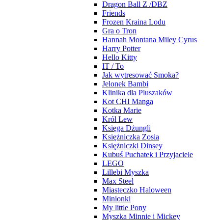
Dragon Ball Z /DBZ
Friends
Frozen Kraina Lodu
Gra o Tron
Hannah Montana Miley Cyrus
Harry Potter
Hello Kitty
IT / To
Jak wytresować Smoka?
Jelonek Bambi
Klinika dla Pluszaków
Kot CHI Manga
Kotka Marie
Król Lew
Księga Dżungli
Księżniczka Zosia
Księżniczki Dinsey
Kubuś Puchatek i Przyjaciele
LEGO
Lillebi Myszka
Max Steel
Miasteczko Haloween
Minionki
My little Pony
Myszka Minnie i Mickey