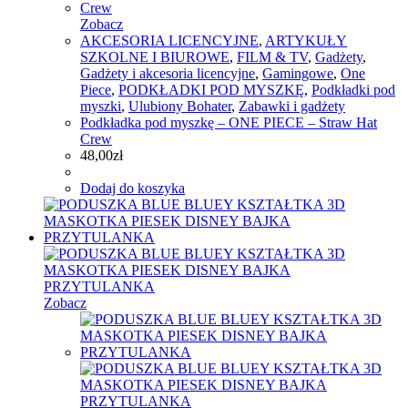
Zobacz
AKCESORIA LICENCYJNE
,
ARTYKUŁY
SZKOLNE I BIUROWE
,
FILM & TV
,
Gadżety
,
Gadżety i akcesoria licencyjne
,
Gamingowe
,
One
Piece
,
PODKŁADKI POD MYSZKĘ
,
Podkładki pod
myszki
,
Ulubiony Bohater
,
Zabawki i gadżety
Podkładka pod myszkę – ONE PIECE – Straw Hat
Crew
48,00
zł
Dodaj do koszyka
Zobacz