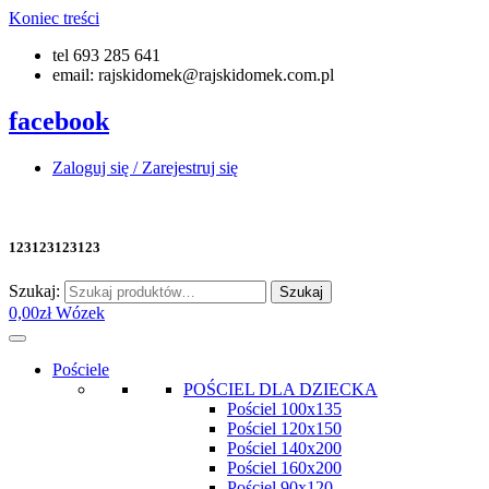
Koniec treści
tel 693 285 641
email: rajskidomek@rajskidomek.com.pl
facebook
Zaloguj się / Zarejestruj się
123123123123
Szukaj:
Szukaj
0,00
zł
Wózek
Pościele
POŚCIEL DLA DZIECKA
Pościel 100x135
Pościel 120x150
Pościel 140x200
Pościel 160x200
Pościel 90x120