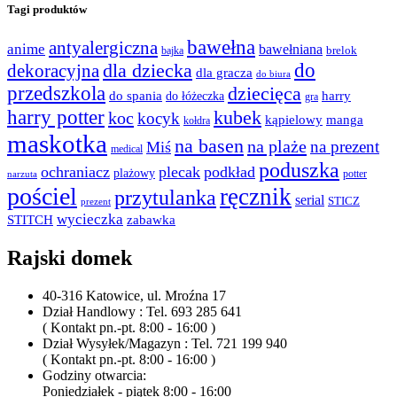
Tagi produktów
bawełna
antyalergiczna
anime
bawełniana
bajka
brelok
do
dla dziecka
dekoracyjna
dla gracza
do biura
przedszkola
dziecięca
do spania
harry
do łóżeczka
gra
harry potter
kubek
koc
kocyk
kąpielowy
manga
kołdra
maskotka
na basen
na plaże
na prezent
Miś
medical
poduszka
ochraniacz
plecak
podkład
plażowy
potter
narzuta
pościel
ręcznik
przytulanka
serial
STICZ
prezent
wycieczka
STITCH
zabawka
Rajski domek
40-316 Katowice, ul. Mroźna 17
Dział Handlowy : Tel. 693 285 641
( Kontakt pn.-pt. 8:00 - 16:00 )
Dział Wysyłek/Magazyn : Tel. 721 199 940
( Kontakt pn.-pt. 8:00 - 16:00 )
Godziny otwarcia:
Poniedziałek - piątek 8:00 - 16:00