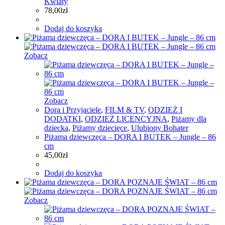
Kwiaty
78,00
zł
Dodaj do koszyka
Zobacz
Zobacz
Dora i Przyjaciele
,
FILM & TV
,
ODZIEŻ I
DODATKI
,
ODZIEŻ LICENCYJNA
,
Piżamy dla
dziecka
,
Piżamy dziecięce
,
Ulubiony Bohater
Piżama dziewczęca – DORA I BUTEK – Jungle – 86
cm
45,00
zł
Dodaj do koszyka
Zobacz