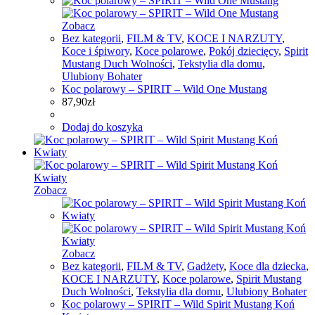
Zobacz
Bez kategorii
,
FILM & TV
,
KOCE I NARZUTY
,
Koce i śpiwory
,
Koce polarowe
,
Pokój dziecięcy
,
Spirit
Mustang Duch Wolności
,
Tekstylia dla domu
,
Ulubiony Bohater
Koc polarowy – SPIRIT – Wild One Mustang
87,90
zł
Dodaj do koszyka
Zobacz
Zobacz
Bez kategorii
,
FILM & TV
,
Gadżety
,
Koce dla dziecka
,
KOCE I NARZUTY
,
Koce polarowe
,
Spirit Mustang
Duch Wolności
,
Tekstylia dla domu
,
Ulubiony Bohater
Koc polarowy – SPIRIT – Wild Spirit Mustang Koń