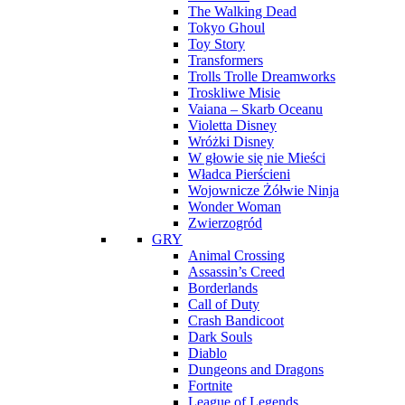
The Walking Dead
Tokyo Ghoul
Toy Story
Transformers
Trolls Trolle Dreamworks
Troskliwe Misie
Vaiana – Skarb Oceanu
Violetta Disney
Wróżki Disney
W głowie się nie Mieści
Władca Pierścieni
Wojownicze Żółwie Ninja
Wonder Woman
Zwierzogród
GRY
Animal Crossing
Assassin’s Creed
Borderlands
Call of Duty
Crash Bandicoot
Dark Souls
Diablo
Dungeons and Dragons
Fortnite
League of Legends