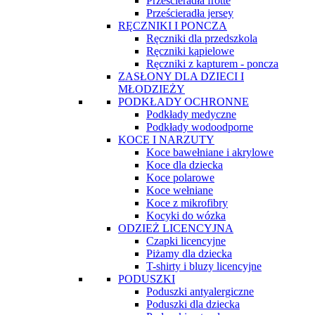
Prześcieradła frotte
Prześcieradła jersey
RĘCZNIKI I PONCZA
Ręczniki dla przedszkola
Ręczniki kąpielowe
Ręczniki z kapturem - poncza
ZASŁONY DLA DZIECI I
MŁODZIEŻY
PODKŁADY OCHRONNE
Podkłady medyczne
Podkłady wodoodporne
KOCE I NARZUTY
Koce bawełniane i akrylowe
Koce dla dziecka
Koce polarowe
Koce wełniane
Koce z mikrofibry
Kocyki do wózka
ODZIEŻ LICENCYJNA
Czapki licencyjne
Piżamy dla dziecka
T-shirty i bluzy licencyjne
PODUSZKI
Poduszki antyalergiczne
Poduszki dla dziecka