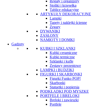
Regały i organizery
Stoliki i krzesełka
Tablice edukacyjne
ARTYKUŁY DEKORACYJNE
Lampki
Tapety i naklejki ścienne
Zegary
DYWANIKI
ZASŁONY
NAMIOTY I DOMKI
Gadżety
KUBKI I SZKLANKI
Kubki ceramiczne
Kubki termiczne
Szklanki i kufle
Zestawy prezentowe
LAMPKI i BUDZIKI
FIGURKI I SKARBONKI
Figurki Funko POP!
Skarbonki
Statuetki i popiersia
PODKŁADKI POD MYSZKĘ
PORTFELE I BRELOKI
Breloki i zawieszki
Portfele