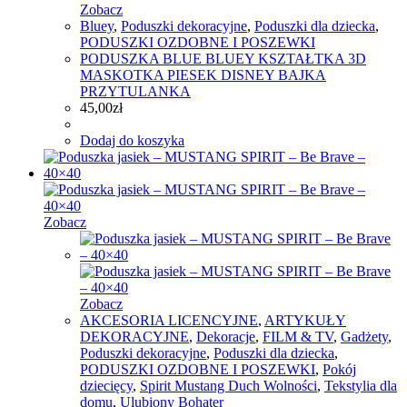
Zobacz
Bluey
,
Poduszki dekoracyjne
,
Poduszki dla dziecka
,
PODUSZKI OZDOBNE I POSZEWKI
PODUSZKA BLUE BLUEY KSZTAŁTKA 3D
MASKOTKA PIESEK DISNEY BAJKA
PRZYTULANKA
45,00
zł
Dodaj do koszyka
Zobacz
Zobacz
AKCESORIA LICENCYJNE
,
ARTYKUŁY
DEKORACYJNE
,
Dekoracje
,
FILM & TV
,
Gadżety
,
Poduszki dekoracyjne
,
Poduszki dla dziecka
,
PODUSZKI OZDOBNE I POSZEWKI
,
Pokój
dziecięcy
,
Spirit Mustang Duch Wolności
,
Tekstylia dla
domu
,
Ulubiony Bohater