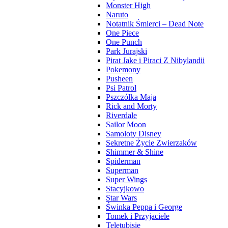
Monster High
Naruto
Notatnik Śmierci – Dead Note
One Piece
One Punch
Park Jurajski
Pirat Jake i Piraci Z Nibylandii
Pokemony
Pusheen
Psi Patrol
Pszczółka Maja
Rick and Morty
Riverdale
Sailor Moon
Samoloty Disney
Sekretne Życie Zwierzaków
Shimmer & Shine
Spiderman
Superman
Super Wings
Stacyjkowo
Star Wars
Świnka Peppa i George
Tomek i Przyjaciele
Teletubisie