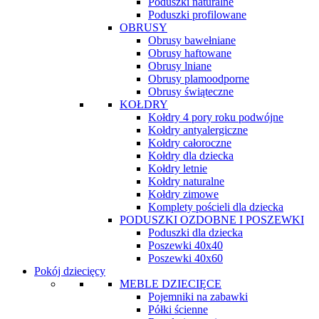
Poduszki naturalne
Poduszki profilowane
OBRUSY
Obrusy bawełniane
Obrusy haftowane
Obrusy lniane
Obrusy plamoodporne
Obrusy świąteczne
KOŁDRY
Kołdry 4 pory roku podwójne
Kołdry antyalergiczne
Kołdry całoroczne
Kołdry dla dziecka
Kołdry letnie
Kołdry naturalne
Kołdry zimowe
Komplety pościeli dla dziecka
PODUSZKI OZDOBNE I POSZEWKI
Poduszki dla dziecka
Poszewki 40x40
Poszewki 40x60
Pokój dziecięcy
MEBLE DZIECIĘCE
Pojemniki na zabawki
Półki ścienne