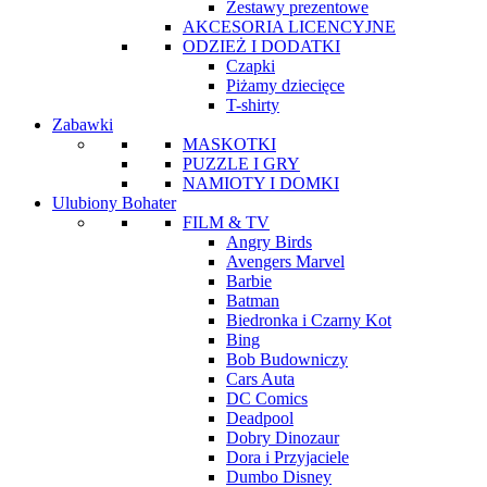
Zestawy prezentowe
AKCESORIA LICENCYJNE
ODZIEŻ I DODATKI
Czapki
Piżamy dziecięce
T-shirty
Zabawki
MASKOTKI
PUZZLE I GRY
NAMIOTY I DOMKI
Ulubiony Bohater
FILM & TV
Angry Birds
Avengers Marvel
Barbie
Batman
Biedronka i Czarny Kot
Bing
Bob Budowniczy
Cars Auta
DC Comics
Deadpool
Dobry Dinozaur
Dora i Przyjaciele
Dumbo Disney