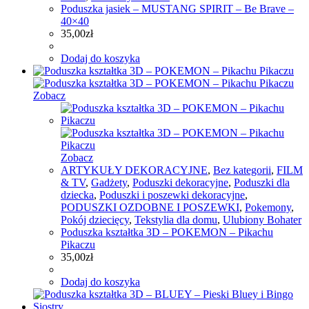
Poduszka jasiek – MUSTANG SPIRIT – Be Brave –
40×40
35,00
zł
Dodaj do koszyka
Zobacz
Zobacz
ARTYKUŁY DEKORACYJNE
,
Bez kategorii
,
FILM
& TV
,
Gadżety
,
Poduszki dekoracyjne
,
Poduszki dla
dziecka
,
Poduszki i poszewki dekoracyjne
,
PODUSZKI OZDOBNE I POSZEWKI
,
Pokemony
,
Pokój dziecięcy
,
Tekstylia dla domu
,
Ulubiony Bohater
Poduszka kształtka 3D – POKEMON – Pikachu
Pikaczu
35,00
zł
Dodaj do koszyka