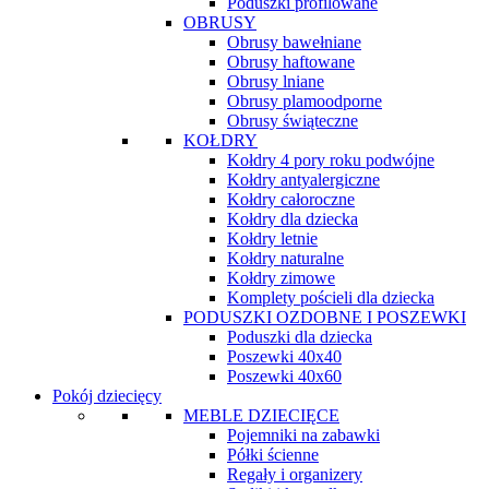
Poduszki profilowane
OBRUSY
Obrusy bawełniane
Obrusy haftowane
Obrusy lniane
Obrusy plamoodporne
Obrusy świąteczne
KOŁDRY
Kołdry 4 pory roku podwójne
Kołdry antyalergiczne
Kołdry całoroczne
Kołdry dla dziecka
Kołdry letnie
Kołdry naturalne
Kołdry zimowe
Komplety pościeli dla dziecka
PODUSZKI OZDOBNE I POSZEWKI
Poduszki dla dziecka
Poszewki 40x40
Poszewki 40x60
Pokój dziecięcy
MEBLE DZIECIĘCE
Pojemniki na zabawki
Półki ścienne
Regały i organizery