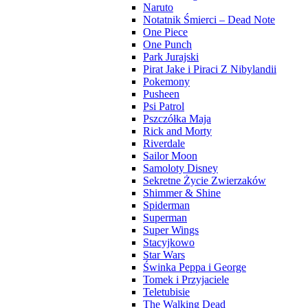
Naruto
Notatnik Śmierci – Dead Note
One Piece
One Punch
Park Jurajski
Pirat Jake i Piraci Z Nibylandii
Pokemony
Pusheen
Psi Patrol
Pszczółka Maja
Rick and Morty
Riverdale
Sailor Moon
Samoloty Disney
Sekretne Życie Zwierzaków
Shimmer & Shine
Spiderman
Superman
Super Wings
Stacyjkowo
Star Wars
Świnka Peppa i George
Tomek i Przyjaciele
Teletubisie
The Walking Dead