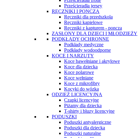
Prześcieradła frotte
Prześcieradła jersey
RĘCZNIKI I PONCZA
Ręczniki dla przedszkola
Ręczniki kąpielowe
Ręczniki z kapturem - poncza
ZASŁONY DLA DZIECI I MŁODZIEŻY
PODKŁADY OCHRONNE
Podkłady medyczne
Podkłady wodoodporne
KOCE I NARZUTY
Koce bawełniane i akrylowe
Koce dla dziecka
Koce polarowe
Koce wełniane
Koce z mikrofibry
Kocyki do wózka
ODZIEŻ LICENCYJNA
Czapki licencyjne
Piżamy dla dziecka
T-shirty i bluzy licencyjne
PODUSZKI
Poduszki antyalergiczne
Poduszki dla dziecka
Poduszki naturalne