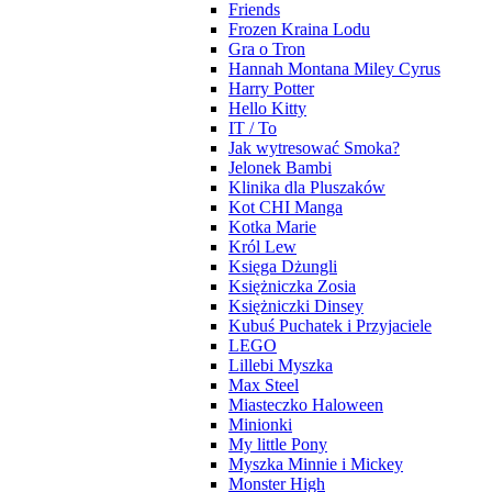
Friends
Frozen Kraina Lodu
Gra o Tron
Hannah Montana Miley Cyrus
Harry Potter
Hello Kitty
IT / To
Jak wytresować Smoka?
Jelonek Bambi
Klinika dla Pluszaków
Kot CHI Manga
Kotka Marie
Król Lew
Księga Dżungli
Księżniczka Zosia
Księżniczki Dinsey
Kubuś Puchatek i Przyjaciele
LEGO
Lillebi Myszka
Max Steel
Miasteczko Haloween
Minionki
My little Pony
Myszka Minnie i Mickey
Monster High