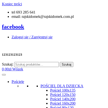
Koniec treści
tel 693 285 641
email: rajskidomek@rajskidomek.com.pl
facebook
Zaloguj się / Zarejestruj się
123123123123
Szukaj:
Szukaj
0,00
zł
Wózek
Pościele
POŚCIEL DLA DZIECKA
Pościel 100x135
Pościel 120x150
Pościel 140x200
Pościel 160x200
Pościel 90x120