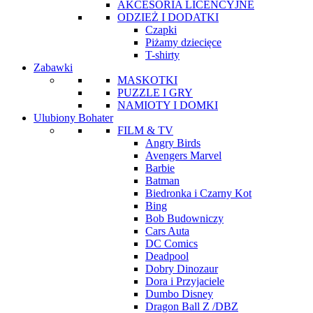
AKCESORIA LICENCYJNE
ODZIEŻ I DODATKI
Czapki
Piżamy dziecięce
T-shirty
Zabawki
MASKOTKI
PUZZLE I GRY
NAMIOTY I DOMKI
Ulubiony Bohater
FILM & TV
Angry Birds
Avengers Marvel
Barbie
Batman
Biedronka i Czarny Kot
Bing
Bob Budowniczy
Cars Auta
DC Comics
Deadpool
Dobry Dinozaur
Dora i Przyjaciele
Dumbo Disney
Dragon Ball Z /DBZ