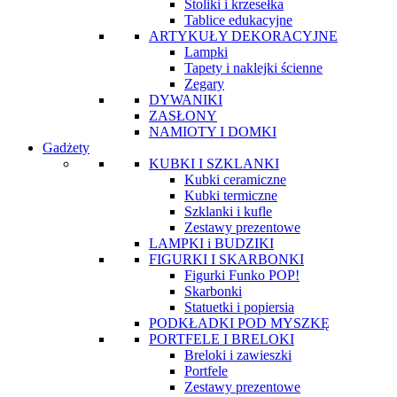
Stoliki i krzesełka
Tablice edukacyjne
ARTYKUŁY DEKORACYJNE
Lampki
Tapety i naklejki ścienne
Zegary
DYWANIKI
ZASŁONY
NAMIOTY I DOMKI
Gadżety
KUBKI I SZKLANKI
Kubki ceramiczne
Kubki termiczne
Szklanki i kufle
Zestawy prezentowe
LAMPKI i BUDZIKI
FIGURKI I SKARBONKI
Figurki Funko POP!
Skarbonki
Statuetki i popiersia
PODKŁADKI POD MYSZKĘ
PORTFELE I BRELOKI
Breloki i zawieszki
Portfele
Zestawy prezentowe