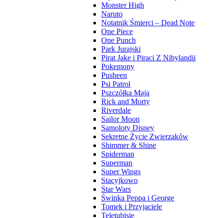
Monster High
Naruto
Notatnik Śmierci – Dead Note
One Piece
One Punch
Park Jurajski
Pirat Jake i Piraci Z Nibylandii
Pokemony
Pusheen
Psi Patrol
Pszczółka Maja
Rick and Morty
Riverdale
Sailor Moon
Samoloty Disney
Sekretne Życie Zwierzaków
Shimmer & Shine
Spiderman
Superman
Super Wings
Stacyjkowo
Star Wars
Świnka Peppa i George
Tomek i Przyjaciele
Teletubisie