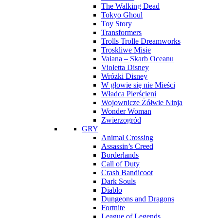
The Walking Dead
Tokyo Ghoul
Toy Story
Transformers
Trolls Trolle Dreamworks
Troskliwe Misie
Vaiana – Skarb Oceanu
Violetta Disney
Wróżki Disney
W głowie się nie Mieści
Władca Pierścieni
Wojownicze Żółwie Ninja
Wonder Woman
Zwierzogród
GRY
Animal Crossing
Assassin’s Creed
Borderlands
Call of Duty
Crash Bandicoot
Dark Souls
Diablo
Dungeons and Dragons
Fortnite
League of Legends