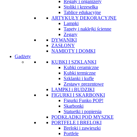
Regały i organizery
Stoliki i krzesełka
Tablice edukacyjne
ARTYKUŁY DEKORACYJNE
Lampki
Tapety i naklejki ścienne
Zegary
DYWANIKI
ZASŁONY
NAMIOTY I DOMKI
Gadżety
KUBKI I SZKLANKI
Kubki ceramiczne
Kubki termiczne
Szklanki i kufle
Zestawy prezentowe
LAMPKI i BUDZIKI
FIGURKI I SKARBONKI
Figurki Funko POP!
Skarbonki
Statuetki i popiersia
PODKŁADKI POD MYSZKĘ
PORTFELE I BRELOKI
Breloki i zawieszki
Portfele