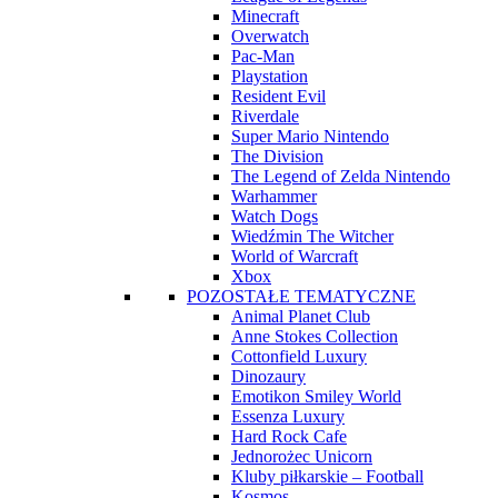
Minecraft
Overwatch
Pac-Man
Playstation
Resident Evil
Riverdale
Super Mario Nintendo
The Division
The Legend of Zelda Nintendo
Warhammer
Watch Dogs
Wiedźmin The Witcher
World of Warcraft
Xbox
POZOSTAŁE TEMATYCZNE
Animal Planet Club
Anne Stokes Collection
Cottonfield Luxury
Dinozaury
Emotikon Smiley World
Essenza Luxury
Hard Rock Cafe
Jednorożec Unicorn
Kluby piłkarskie – Football
Kosmos