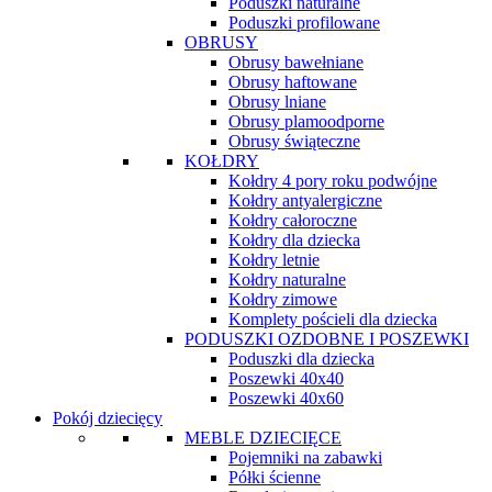
Poduszki naturalne
Poduszki profilowane
OBRUSY
Obrusy bawełniane
Obrusy haftowane
Obrusy lniane
Obrusy plamoodporne
Obrusy świąteczne
KOŁDRY
Kołdry 4 pory roku podwójne
Kołdry antyalergiczne
Kołdry całoroczne
Kołdry dla dziecka
Kołdry letnie
Kołdry naturalne
Kołdry zimowe
Komplety pościeli dla dziecka
PODUSZKI OZDOBNE I POSZEWKI
Poduszki dla dziecka
Poszewki 40x40
Poszewki 40x60
Pokój dziecięcy
MEBLE DZIECIĘCE
Pojemniki na zabawki
Półki ścienne