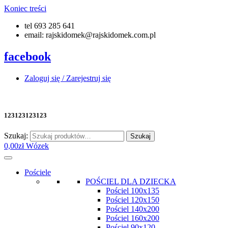
Koniec treści
tel 693 285 641
email: rajskidomek@rajskidomek.com.pl
facebook
Zaloguj się / Zarejestruj się
123123123123
Szukaj:
Szukaj
0,00
zł
Wózek
Pościele
POŚCIEL DLA DZIECKA
Pościel 100x135
Pościel 120x150
Pościel 140x200
Pościel 160x200
Pościel 90x120