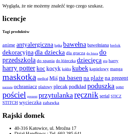
Wygląda, że nie możemy znaleźć tego czego szukasz.
licencje
Tagi produktów
bawełna
antyalergiczna
anime
bawełniana
bajka
brelok
do
dla dziecka
dekoracyjna
dla gracza
do biura
przedszkola
dziecięca
do spania
harry
do łóżeczka
gra
harry potter
kubek
koc
kocyk
kąpielowy
manga
kołdra
maskotka
na basen
na plaże
na prezent
Miś
medical
poduszka
ochraniacz
plecak
podkład
plażowy
potter
narzuta
pościel
ręcznik
przytulanka
serial
STICZ
prezent
wycieczka
STITCH
zabawka
Rajski domek
40-316 Katowice, ul. Mroźna 17
Dział Handlowy : Tel. 693 285 641