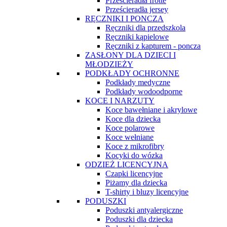
Prześcieradła frotte
Prześcieradła jersey
RĘCZNIKI I PONCZA
Ręczniki dla przedszkola
Ręczniki kąpielowe
Ręczniki z kapturem - poncza
ZASŁONY DLA DZIECI I
MŁODZIEŻY
PODKŁADY OCHRONNE
Podkłady medyczne
Podkłady wodoodporne
KOCE I NARZUTY
Koce bawełniane i akrylowe
Koce dla dziecka
Koce polarowe
Koce wełniane
Koce z mikrofibry
Kocyki do wózka
ODZIEŻ LICENCYJNA
Czapki licencyjne
Piżamy dla dziecka
T-shirty i bluzy licencyjne
PODUSZKI
Poduszki antyalergiczne
Poduszki dla dziecka