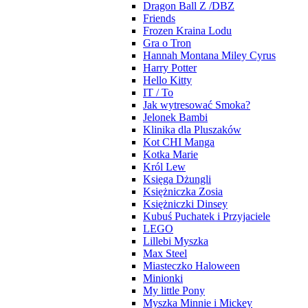
Dragon Ball Z /DBZ
Friends
Frozen Kraina Lodu
Gra o Tron
Hannah Montana Miley Cyrus
Harry Potter
Hello Kitty
IT / To
Jak wytresować Smoka?
Jelonek Bambi
Klinika dla Pluszaków
Kot CHI Manga
Kotka Marie
Król Lew
Księga Dżungli
Księżniczka Zosia
Księżniczki Dinsey
Kubuś Puchatek i Przyjaciele
LEGO
Lillebi Myszka
Max Steel
Miasteczko Haloween
Minionki
My little Pony
Myszka Minnie i Mickey