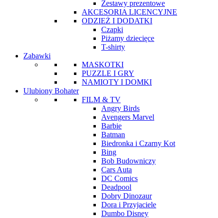
Zestawy prezentowe
AKCESORIA LICENCYJNE
ODZIEŻ I DODATKI
Czapki
Piżamy dziecięce
T-shirty
Zabawki
MASKOTKI
PUZZLE I GRY
NAMIOTY I DOMKI
Ulubiony Bohater
FILM & TV
Angry Birds
Avengers Marvel
Barbie
Batman
Biedronka i Czarny Kot
Bing
Bob Budowniczy
Cars Auta
DC Comics
Deadpool
Dobry Dinozaur
Dora i Przyjaciele
Dumbo Disney