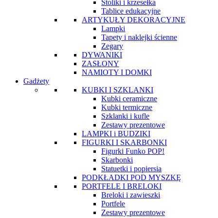
Stoliki i krzesełka
Tablice edukacyjne
ARTYKUŁY DEKORACYJNE
Lampki
Tapety i naklejki ścienne
Zegary
DYWANIKI
ZASŁONY
NAMIOTY I DOMKI
Gadżety
KUBKI I SZKLANKI
Kubki ceramiczne
Kubki termiczne
Szklanki i kufle
Zestawy prezentowe
LAMPKI i BUDZIKI
FIGURKI I SKARBONKI
Figurki Funko POP!
Skarbonki
Statuetki i popiersia
PODKŁADKI POD MYSZKĘ
PORTFELE I BRELOKI
Breloki i zawieszki
Portfele
Zestawy prezentowe