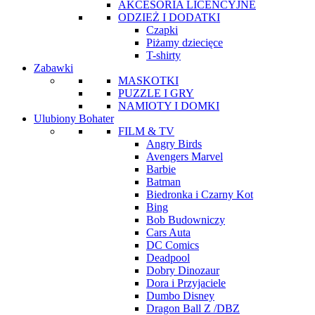
AKCESORIA LICENCYJNE
ODZIEŻ I DODATKI
Czapki
Piżamy dziecięce
T-shirty
Zabawki
MASKOTKI
PUZZLE I GRY
NAMIOTY I DOMKI
Ulubiony Bohater
FILM & TV
Angry Birds
Avengers Marvel
Barbie
Batman
Biedronka i Czarny Kot
Bing
Bob Budowniczy
Cars Auta
DC Comics
Deadpool
Dobry Dinozaur
Dora i Przyjaciele
Dumbo Disney
Dragon Ball Z /DBZ