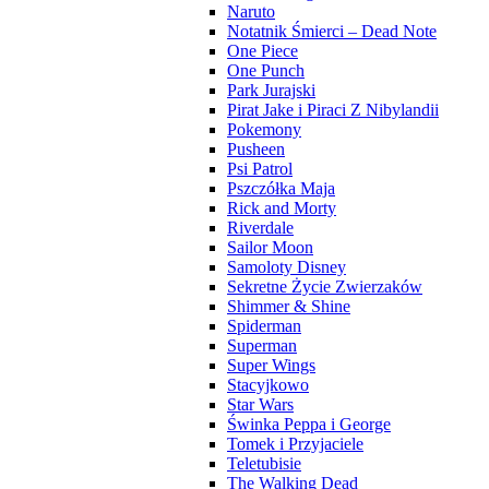
Naruto
Notatnik Śmierci – Dead Note
One Piece
One Punch
Park Jurajski
Pirat Jake i Piraci Z Nibylandii
Pokemony
Pusheen
Psi Patrol
Pszczółka Maja
Rick and Morty
Riverdale
Sailor Moon
Samoloty Disney
Sekretne Życie Zwierzaków
Shimmer & Shine
Spiderman
Superman
Super Wings
Stacyjkowo
Star Wars
Świnka Peppa i George
Tomek i Przyjaciele
Teletubisie
The Walking Dead