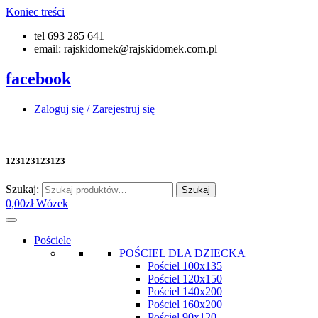
Koniec treści
tel 693 285 641
email: rajskidomek@rajskidomek.com.pl
facebook
Zaloguj się / Zarejestruj się
123123123123
Szukaj:
Szukaj
0,00
zł
Wózek
Pościele
POŚCIEL DLA DZIECKA
Pościel 100x135
Pościel 120x150
Pościel 140x200
Pościel 160x200
Pościel 90x120