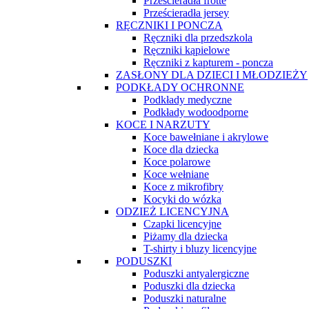
Prześcieradła frotte
Prześcieradła jersey
RĘCZNIKI I PONCZA
Ręczniki dla przedszkola
Ręczniki kąpielowe
Ręczniki z kapturem - poncza
ZASŁONY DLA DZIECI I MŁODZIEŻY
PODKŁADY OCHRONNE
Podkłady medyczne
Podkłady wodoodporne
KOCE I NARZUTY
Koce bawełniane i akrylowe
Koce dla dziecka
Koce polarowe
Koce wełniane
Koce z mikrofibry
Kocyki do wózka
ODZIEŻ LICENCYJNA
Czapki licencyjne
Piżamy dla dziecka
T-shirty i bluzy licencyjne
PODUSZKI
Poduszki antyalergiczne
Poduszki dla dziecka
Poduszki naturalne