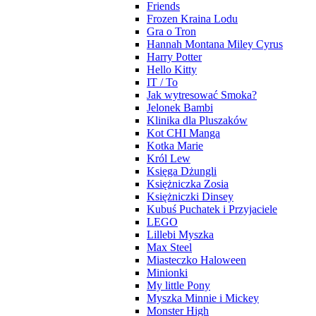
Friends
Frozen Kraina Lodu
Gra o Tron
Hannah Montana Miley Cyrus
Harry Potter
Hello Kitty
IT / To
Jak wytresować Smoka?
Jelonek Bambi
Klinika dla Pluszaków
Kot CHI Manga
Kotka Marie
Król Lew
Księga Dżungli
Księżniczka Zosia
Księżniczki Dinsey
Kubuś Puchatek i Przyjaciele
LEGO
Lillebi Myszka
Max Steel
Miasteczko Haloween
Minionki
My little Pony
Myszka Minnie i Mickey
Monster High