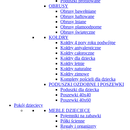
Poduszki profilowane
OBRUSY
Obrusy bawełniane
Obrusy haftowane
Obrusy lniane
Obrusy plamoodporne
Obrusy świąteczne
KOŁDRY
Kołdry 4 pory roku podwójne
Kołdry antyalergiczne
Kołdry całoroczne
Kołdry dla dziecka
Kołdry letnie
Kołdry naturalne
Kołdry zimowe
Komplety pościeli dla dziecka
PODUSZKI OZDOBNE I POSZEWKI
Poduszki dla dziecka
Poszewki 40x40
Poszewki 40x60
Pokój dziecięcy
MEBLE DZIECIĘCE
Pojemniki na zabawki
Półki ścienne
Regały i organizery