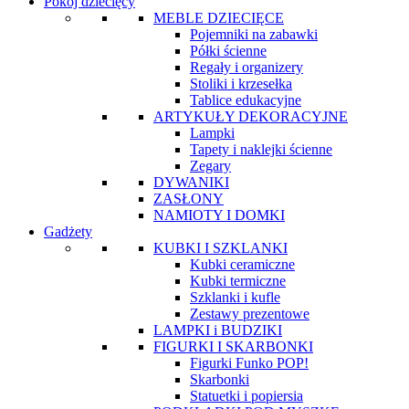
Pokój dziecięcy
MEBLE DZIECIĘCE
Pojemniki na zabawki
Półki ścienne
Regały i organizery
Stoliki i krzesełka
Tablice edukacyjne
ARTYKUŁY DEKORACYJNE
Lampki
Tapety i naklejki ścienne
Zegary
DYWANIKI
ZASŁONY
NAMIOTY I DOMKI
Gadżety
KUBKI I SZKLANKI
Kubki ceramiczne
Kubki termiczne
Szklanki i kufle
Zestawy prezentowe
LAMPKI i BUDZIKI
FIGURKI I SKARBONKI
Figurki Funko POP!
Skarbonki
Statuetki i popiersia