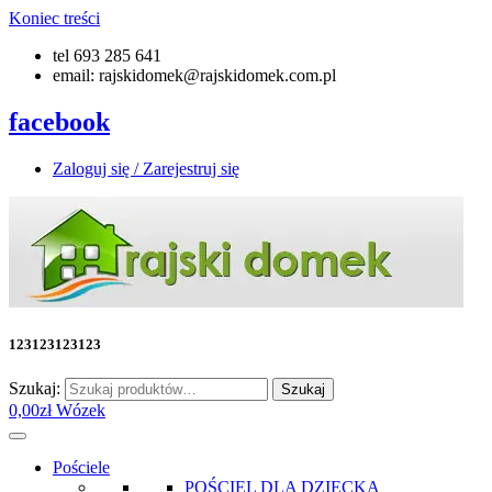
Koniec treści
tel 693 285 641
email: rajskidomek@rajskidomek.com.pl
facebook
Zaloguj się / Zarejestruj się
123123123123
Szukaj:
Szukaj
0,00
zł
Wózek
Pościele
POŚCIEL DLA DZIECKA