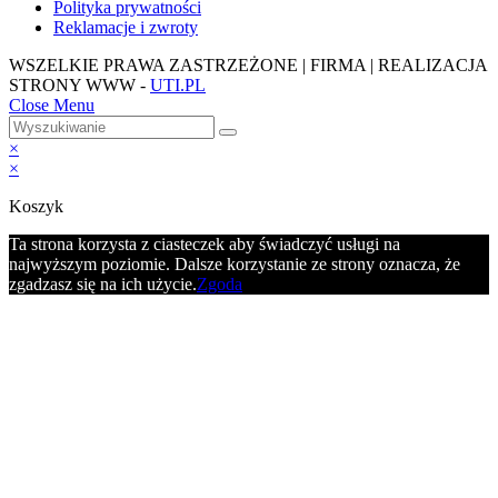
Polityka prywatności
Reklamacje i zwroty
WSZELKIE PRAWA ZASTRZEŻONE | FIRMA | REALIZACJA
STRONY WWW -
UTI.PL
Close Menu
×
×
Koszyk
Ta strona korzysta z ciasteczek aby świadczyć usługi na
najwyższym poziomie. Dalsze korzystanie ze strony oznacza, że
zgadzasz się na ich użycie.
Zgoda