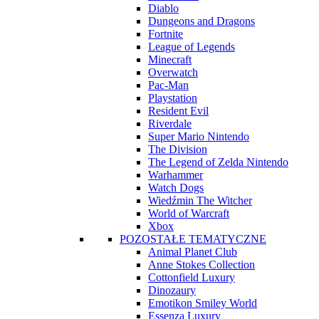
Diablo
Dungeons and Dragons
Fortnite
League of Legends
Minecraft
Overwatch
Pac-Man
Playstation
Resident Evil
Riverdale
Super Mario Nintendo
The Division
The Legend of Zelda Nintendo
Warhammer
Watch Dogs
Wiedźmin The Witcher
World of Warcraft
Xbox
POZOSTAŁE TEMATYCZNE
Animal Planet Club
Anne Stokes Collection
Cottonfield Luxury
Dinozaury
Emotikon Smiley World
Essenza Luxury