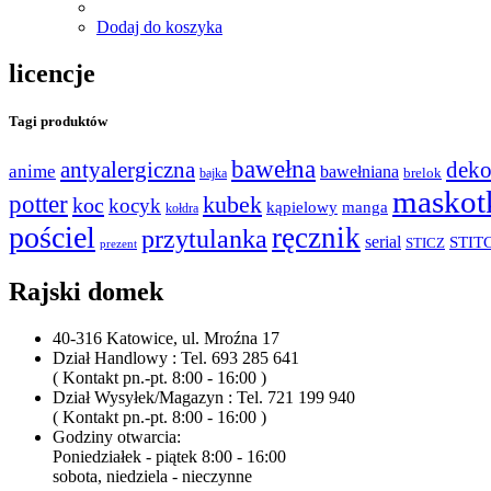
Dodaj do koszyka
licencje
Tagi produktów
bawełna
antyalergiczna
deko
anime
bawełniana
bajka
brelok
maskot
potter
kubek
koc
kocyk
kąpielowy
manga
kołdra
pościel
ręcznik
przytulanka
serial
STIT
STICZ
prezent
Rajski domek
40-316 Katowice, ul. Mroźna 17
Dział Handlowy : Tel. 693 285 641
( Kontakt pn.-pt. 8:00 - 16:00 )
Dział Wysyłek/Magazyn : Tel. 721 199 940
( Kontakt pn.-pt. 8:00 - 16:00 )
Godziny otwarcia:
Poniedziałek - piątek 8:00 - 16:00
sobota, niedziela - nieczynne