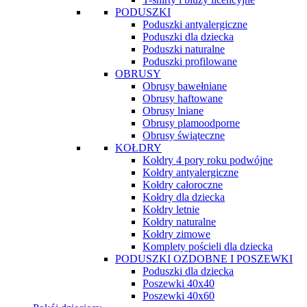
PODUSZKI
Poduszki antyalergiczne
Poduszki dla dziecka
Poduszki naturalne
Poduszki profilowane
OBRUSY
Obrusy bawełniane
Obrusy haftowane
Obrusy lniane
Obrusy plamoodporne
Obrusy świąteczne
KOŁDRY
Kołdry 4 pory roku podwójne
Kołdry antyalergiczne
Kołdry całoroczne
Kołdry dla dziecka
Kołdry letnie
Kołdry naturalne
Kołdry zimowe
Komplety pościeli dla dziecka
PODUSZKI OZDOBNE I POSZEWKI
Poduszki dla dziecka
Poszewki 40x40
Poszewki 40x60