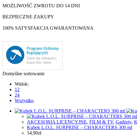
MOŻLIWOŚĆ ZWROTU DO 14 DNI
BEZPIECZNE ZAKUPY
100% SATYSFAKCJA GWARANTOWANA
Domyślne sortowanie
Widok:
12
24
Wszystko
AKCESORIA LICENCYJNE
,
FILM & TV
,
Gadżety
,
K
Kubek L.O.L. SURPRISE – CHARACTERS 300 ml
54,90
zł