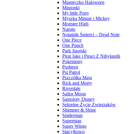
Miasteczko Haloween
Minionki
My little Pony
Myszka Minnie i Mickey
Monster High
Naruto
Notatnik Śmierci – Dead Note
One Piece
One Punch
Park Jurajski
Pirat Jake i Piraci Z Nibylandii
Pokemony
Pusheen
Psi Patrol
Pszczółka Maja
Rick and Morty
Riverdale
Sailor Moon
Samoloty Disney
Sekretne Życie Zwierzaków
Shimmer & Shine
Spiderman
Superman
Super Wings
Stacyjkowo