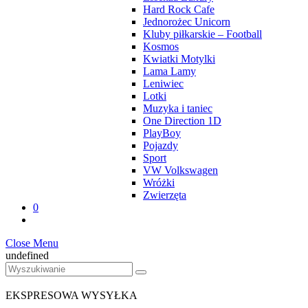
Hard Rock Cafe
Jednorożec Unicorn
Kluby piłkarskie – Football
Kosmos
Kwiatki Motylki
Lama Lamy
Leniwiec
Lotki
Muzyka i taniec
One Direction 1D
PlayBoy
Pojazdy
Sport
VW Volkswagen
Wróżki
Zwierzęta
0
Close Menu
undefined
EKSPRESOWA WYSYŁKA