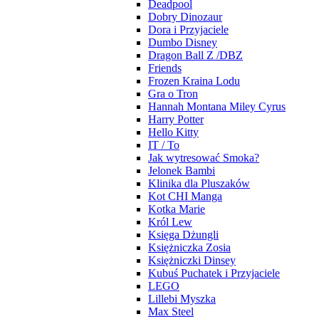
Deadpool
Dobry Dinozaur
Dora i Przyjaciele
Dumbo Disney
Dragon Ball Z /DBZ
Friends
Frozen Kraina Lodu
Gra o Tron
Hannah Montana Miley Cyrus
Harry Potter
Hello Kitty
IT / To
Jak wytresować Smoka?
Jelonek Bambi
Klinika dla Pluszaków
Kot CHI Manga
Kotka Marie
Król Lew
Księga Dżungli
Księżniczka Zosia
Księżniczki Dinsey
Kubuś Puchatek i Przyjaciele
LEGO
Lillebi Myszka
Max Steel