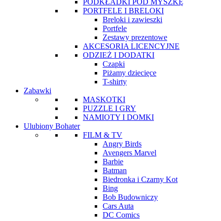
PODKŁADKI POD MYSZKĘ
PORTFELE I BRELOKI
Breloki i zawieszki
Portfele
Zestawy prezentowe
AKCESORIA LICENCYJNE
ODZIEŻ I DODATKI
Czapki
Piżamy dziecięce
T-shirty
Zabawki
MASKOTKI
PUZZLE I GRY
NAMIOTY I DOMKI
Ulubiony Bohater
FILM & TV
Angry Birds
Avengers Marvel
Barbie
Batman
Biedronka i Czarny Kot
Bing
Bob Budowniczy
Cars Auta
DC Comics