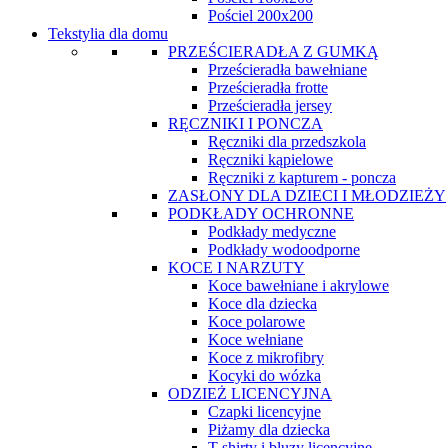
Pościel 200x200
Tekstylia dla domu
PRZEŚCIERADŁA Z GUMKĄ
Prześcieradła bawełniane
Prześcieradła frotte
Prześcieradła jersey
RĘCZNIKI I PONCZA
Ręczniki dla przedszkola
Ręczniki kąpielowe
Ręczniki z kapturem - poncza
ZASŁONY DLA DZIECI I MŁODZIEŻY
PODKŁADY OCHRONNE
Podkłady medyczne
Podkłady wodoodporne
KOCE I NARZUTY
Koce bawełniane i akrylowe
Koce dla dziecka
Koce polarowe
Koce wełniane
Koce z mikrofibry
Kocyki do wózka
ODZIEŻ LICENCYJNA
Czapki licencyjne
Piżamy dla dziecka
T-shirty i bluzy licencyjne