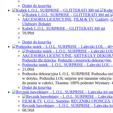
Dodaj do koszyka
AKCESORIA LICENCYJNE
,
FILM & TV
,
Gadżety
,
G
Ulubiony Bohater
Kubek L.O.L. SURPRISE – GLITTERATI 300 ml
59,99
zł
Dodaj do koszyka
AKCESORIA LICENCYJNE
,
ARTYKUŁY DEKOR
Poduszki dla dziecka
,
Poduszki i poszewki dekoracyjne
,
Poduszka jasiek – L.O.L. SURPRISE – Laleczki LOL –
21,00
zł
Poduszka dekoracyjna L.O.L. SURPRISE Poduszka ozdobna
w dotyku. Poduszka LOL surprise jest starannie odszy
do prania w całości. Tkanina: 100% poliester Wymiar
Dodaj do koszyka
FILM & TV
,
L.O.L. Surprise
,
RĘCZNIKI I PONCZA
,
Ręcznik bawełniany – L.O.L. SURPRISE – Laleczka lol
68,50
zł