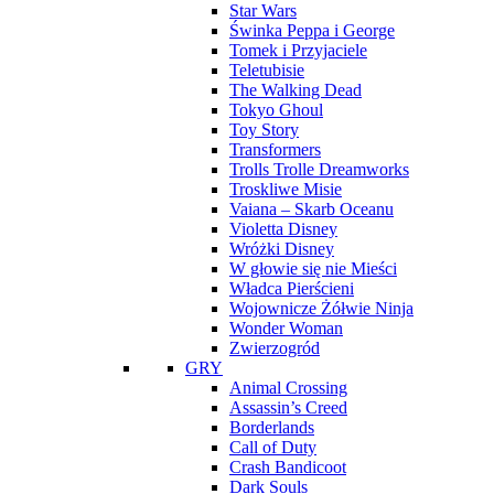
Star Wars
Świnka Peppa i George
Tomek i Przyjaciele
Teletubisie
The Walking Dead
Tokyo Ghoul
Toy Story
Transformers
Trolls Trolle Dreamworks
Troskliwe Misie
Vaiana – Skarb Oceanu
Violetta Disney
Wróżki Disney
W głowie się nie Mieści
Władca Pierścieni
Wojownicze Żółwie Ninja
Wonder Woman
Zwierzogród
GRY
Animal Crossing
Assassin’s Creed
Borderlands
Call of Duty
Crash Bandicoot
Dark Souls