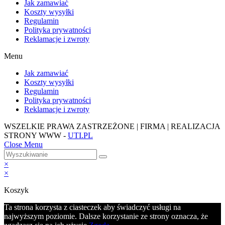
Jak zamawiać
Koszty wysyłki
Regulamin
Polityka prywatności
Reklamacje i zwroty
Menu
Jak zamawiać
Koszty wysyłki
Regulamin
Polityka prywatności
Reklamacje i zwroty
WSZELKIE PRAWA ZASTRZEŻONE | FIRMA | REALIZACJA
STRONY WWW -
UTI.PL
Close Menu
×
×
Koszyk
Ta strona korzysta z ciasteczek aby świadczyć usługi na
najwyższym poziomie. Dalsze korzystanie ze strony oznacza, że