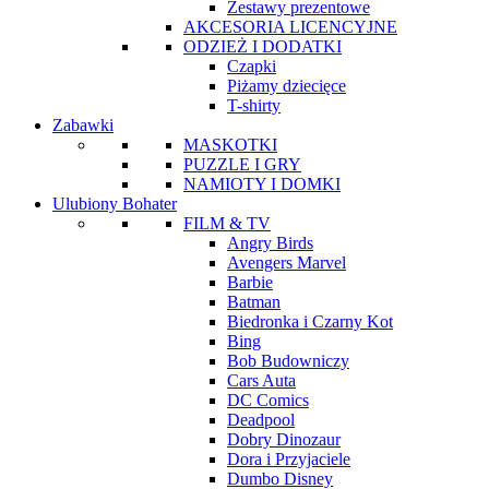
Zestawy prezentowe
AKCESORIA LICENCYJNE
ODZIEŻ I DODATKI
Czapki
Piżamy dziecięce
T-shirty
Zabawki
MASKOTKI
PUZZLE I GRY
NAMIOTY I DOMKI
Ulubiony Bohater
FILM & TV
Angry Birds
Avengers Marvel
Barbie
Batman
Biedronka i Czarny Kot
Bing
Bob Budowniczy
Cars Auta
DC Comics
Deadpool
Dobry Dinozaur
Dora i Przyjaciele
Dumbo Disney