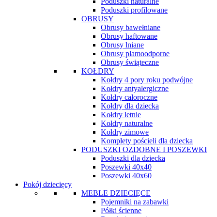
Poduszki naturalne
Poduszki profilowane
OBRUSY
Obrusy bawełniane
Obrusy haftowane
Obrusy lniane
Obrusy plamoodporne
Obrusy świąteczne
KOŁDRY
Kołdry 4 pory roku podwójne
Kołdry antyalergiczne
Kołdry całoroczne
Kołdry dla dziecka
Kołdry letnie
Kołdry naturalne
Kołdry zimowe
Komplety pościeli dla dziecka
PODUSZKI OZDOBNE I POSZEWKI
Poduszki dla dziecka
Poszewki 40x40
Poszewki 40x60
Pokój dziecięcy
MEBLE DZIECIĘCE
Pojemniki na zabawki
Półki ścienne