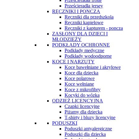
Prześcieradła frotte
Prześcieradła jersey
RĘCZNIKI I PONCZA
Ręczniki dla przedszkola
Ręczniki kąpielowe
Ręczniki z kapturem - poncza
ZASŁONY DLA DZIECI I
MŁODZIEŻY
PODKŁADY OCHRONNE
Podkłady medyczne
Podkłady wodoodporne
KOCE I NARZUTY
Koce bawełniane i akrylowe
Koce dla dziecka
Koce polarowe
Koce wełniane
Koce z mikrofibry
Kocyki do wózka
ODZIEŻ LICENCYJNA
Czapki licencyjne
Piżamy dla dziecka
T-shirty i bluzy licencyjne
PODUSZKI
Poduszki antyalergiczne
Poduszki dla dziecka