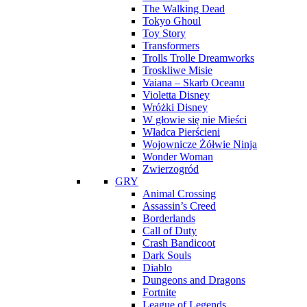
The Walking Dead
Tokyo Ghoul
Toy Story
Transformers
Trolls Trolle Dreamworks
Troskliwe Misie
Vaiana – Skarb Oceanu
Violetta Disney
Wróżki Disney
W głowie się nie Mieści
Władca Pierścieni
Wojownicze Żółwie Ninja
Wonder Woman
Zwierzogród
GRY
Animal Crossing
Assassin’s Creed
Borderlands
Call of Duty
Crash Bandicoot
Dark Souls
Diablo
Dungeons and Dragons
Fortnite
League of Legends