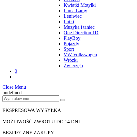
Kwiatki Motylki
Lama Lamy
Leniwiec
Lotki
Muzyka i taniec
One Direction 1D
PlayBoy
Pojazdy
Sport
VW Volkswagen
Wróżki
Zwierzęta
0
Close Menu
undefined
EKSPRESOWA WYSYŁKA
MOŻLIWOŚĆ ZWROTU DO 14 DNI
BEZPIECZNE ZAKUPY