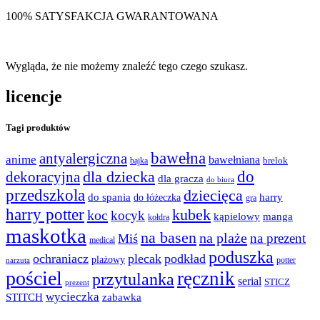
100% SATYSFAKCJA GWARANTOWANA
Wygląda, że nie możemy znaleźć tego czego szukasz.
licencje
Tagi produktów
bawełna
antyalergiczna
anime
bawełniana
bajka
brelok
do
dla dziecka
dekoracyjna
dla gracza
do biura
przedszkola
dziecięca
do spania
harry
do łóżeczka
gra
harry potter
kubek
koc
kocyk
kąpielowy
manga
kołdra
maskotka
na basen
na plaże
na prezent
Miś
medical
poduszka
ochraniacz
plecak
podkład
plażowy
potter
narzuta
pościel
ręcznik
przytulanka
serial
STICZ
prezent
wycieczka
STITCH
zabawka