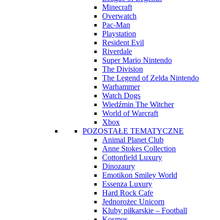
Minecraft
Overwatch
Pac-Man
Playstation
Resident Evil
Riverdale
Super Mario Nintendo
The Division
The Legend of Zelda Nintendo
Warhammer
Watch Dogs
Wiedźmin The Witcher
World of Warcraft
Xbox
POZOSTAŁE TEMATYCZNE
Animal Planet Club
Anne Stokes Collection
Cottonfield Luxury
Dinozaury
Emotikon Smiley World
Essenza Luxury
Hard Rock Cafe
Jednorożec Unicorn
Kluby piłkarskie – Football
Kosmos