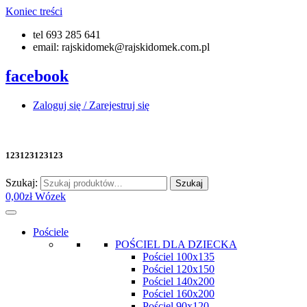
Koniec treści
tel 693 285 641
email: rajskidomek@rajskidomek.com.pl
facebook
Zaloguj się / Zarejestruj się
123123123123
Szukaj:
Szukaj
0,00
zł
Wózek
Pościele
POŚCIEL DLA DZIECKA
Pościel 100x135
Pościel 120x150
Pościel 140x200
Pościel 160x200
Pościel 90x120