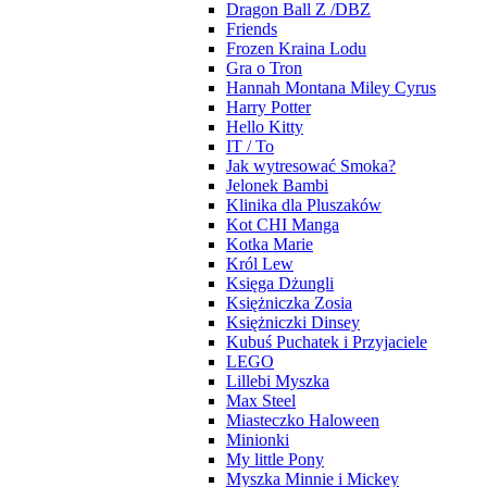
Dragon Ball Z /DBZ
Friends
Frozen Kraina Lodu
Gra o Tron
Hannah Montana Miley Cyrus
Harry Potter
Hello Kitty
IT / To
Jak wytresować Smoka?
Jelonek Bambi
Klinika dla Pluszaków
Kot CHI Manga
Kotka Marie
Król Lew
Księga Dżungli
Księżniczka Zosia
Księżniczki Dinsey
Kubuś Puchatek i Przyjaciele
LEGO
Lillebi Myszka
Max Steel
Miasteczko Haloween
Minionki
My little Pony
Myszka Minnie i Mickey