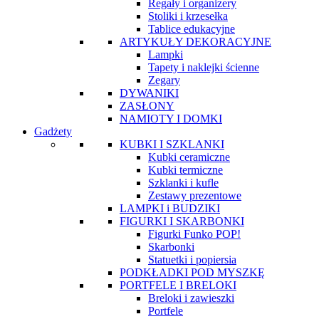
Regały i organizery
Stoliki i krzesełka
Tablice edukacyjne
ARTYKUŁY DEKORACYJNE
Lampki
Tapety i naklejki ścienne
Zegary
DYWANIKI
ZASŁONY
NAMIOTY I DOMKI
Gadżety
KUBKI I SZKLANKI
Kubki ceramiczne
Kubki termiczne
Szklanki i kufle
Zestawy prezentowe
LAMPKI i BUDZIKI
FIGURKI I SKARBONKI
Figurki Funko POP!
Skarbonki
Statuetki i popiersia
PODKŁADKI POD MYSZKĘ
PORTFELE I BRELOKI
Breloki i zawieszki
Portfele