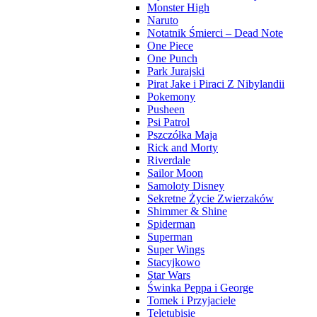
Monster High
Naruto
Notatnik Śmierci – Dead Note
One Piece
One Punch
Park Jurajski
Pirat Jake i Piraci Z Nibylandii
Pokemony
Pusheen
Psi Patrol
Pszczółka Maja
Rick and Morty
Riverdale
Sailor Moon
Samoloty Disney
Sekretne Życie Zwierzaków
Shimmer & Shine
Spiderman
Superman
Super Wings
Stacyjkowo
Star Wars
Świnka Peppa i George
Tomek i Przyjaciele
Teletubisie