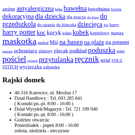
bawełna
antyalergiczna
anime
bawełniana
bajka
brelok
do
dla dziecka
dekoracyjna
dla gracza
do biura
przedszkola
dziecięca
do spania
harry
do łóżeczka
gra
harry potter
kubek
koc
kocyk
kąpielowy
manga
kołdra
maskotka
na basen
na plaże
na prezent
Miś
medical
poduszka
ochraniacz
plecak
podkład
plażowy
potter
narzuta
pościel
ręcznik
przytulanka
serial
STICZ
prezent
wycieczka
STITCH
zabawka
Rajski domek
40-316 Katowice, ul. Mroźna 17
Dział Handlowy : Tel. 693 285 641
( Kontakt pn.-pt. 8:00 - 16:00 )
Dział Wysyłek/Magazyn : Tel. 721 199 940
( Kontakt pn.-pt. 8:00 - 16:00 )
Godziny otwarcia:
Poniedziałek - piątek 8:00 - 16:00
sobota, niedziela - nieczynne