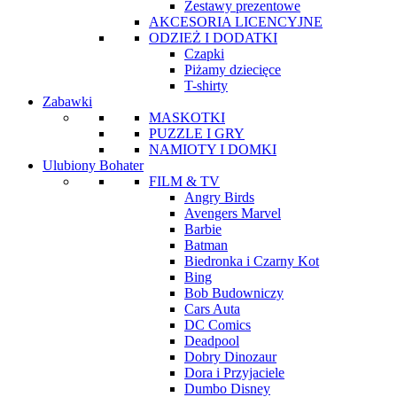
Zestawy prezentowe
AKCESORIA LICENCYJNE
ODZIEŻ I DODATKI
Czapki
Piżamy dziecięce
T-shirty
Zabawki
MASKOTKI
PUZZLE I GRY
NAMIOTY I DOMKI
Ulubiony Bohater
FILM & TV
Angry Birds
Avengers Marvel
Barbie
Batman
Biedronka i Czarny Kot
Bing
Bob Budowniczy
Cars Auta
DC Comics
Deadpool
Dobry Dinozaur
Dora i Przyjaciele
Dumbo Disney