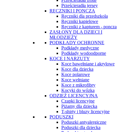
Prześcieradła frotte
Prześcieradła jersey
RĘCZNIKI I PONCZA
Ręczniki dla przedszkola
Ręczniki kąpielowe
Ręczniki z kapturem - poncza
ZASŁONY DLA DZIECI I
MŁODZIEŻY
PODKŁADY OCHRONNE
Podkłady medyczne
Podkłady wodoodporne
KOCE I NARZUTY
Koce bawełniane i akrylowe
Koce dla dziecka
Koce polarowe
Koce wełniane
Koce z mikrofibry
Kocyki do wózka
ODZIEŻ LICENCYJNA
Czapki licencyjne
Piżamy dla dziecka
T-shirty i bluzy licencyjne
PODUSZKI
Poduszki antyalergiczne
Poduszki dla dziecka