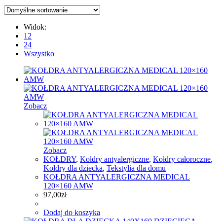
Widok:
12
24
Wszystko
Zobacz
Zobacz
KOŁDRY
,
Kołdry antyalergiczne
,
Kołdry całoroczne
,
Kołdry dla dziecka
,
Tekstylia dla domu
KOŁDRA ANTYALERGICZNA MEDICAL
120×160 AMW
97,00
zł
Dodaj do koszyka