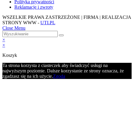
Polityka prywatności
Reklamacje i zwroty
WSZELKIE PRAWA ZASTRZEŻONE | FIRMA | REALIZACJA
STRONY WWW -
UTI.PL
Close Menu
×
×
Koszyk
Ta strona korzysta z ciasteczek aby świadczyć usługi na
najwyższym poziomie. Dalsze korzystanie ze strony oznacza, że
zgadzasz się na ich użycie.
Zgoda