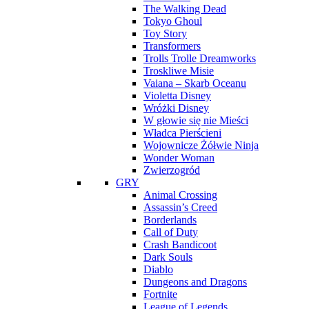
The Walking Dead
Tokyo Ghoul
Toy Story
Transformers
Trolls Trolle Dreamworks
Troskliwe Misie
Vaiana – Skarb Oceanu
Violetta Disney
Wróżki Disney
W głowie się nie Mieści
Władca Pierścieni
Wojownicze Żółwie Ninja
Wonder Woman
Zwierzogród
GRY
Animal Crossing
Assassin’s Creed
Borderlands
Call of Duty
Crash Bandicoot
Dark Souls
Diablo
Dungeons and Dragons
Fortnite
League of Legends