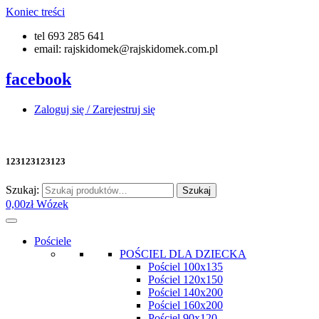
Koniec treści
tel 693 285 641
email: rajskidomek@rajskidomek.com.pl
facebook
Zaloguj się / Zarejestruj się
123123123123
Szukaj:
Szukaj
0,00
zł
Wózek
Pościele
POŚCIEL DLA DZIECKA
Pościel 100x135
Pościel 120x150
Pościel 140x200
Pościel 160x200
Pościel 90x120