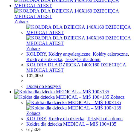
Zobacz
Zobacz
KOŁDRY
,
Kołdry antyalergiczne
,
Kołdry całoroczne
,
Kołdry dla dziecka
,
Tekstylia dla domu
KOŁDRA DLA DZIECKA 140X160 DZIECIĘCA
MEDICAL ATEST
105,00
zł
Dodaj do koszyka
Zobacz
Zobacz
KOŁDRY
,
Kołdry dla dziecka
,
Tekstylia dla domu
Kołdra dla dziecka MEDICAL – MIŚ 100×135
61,50
zł