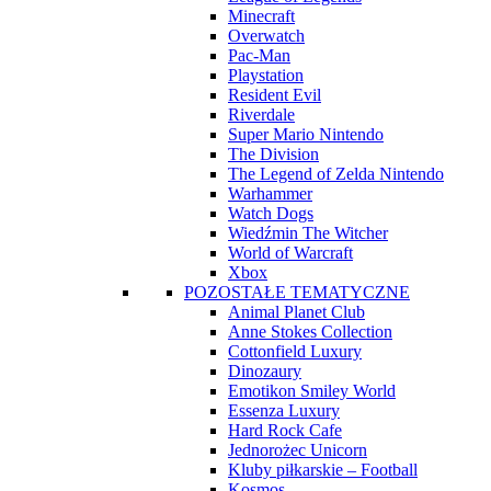
Minecraft
Overwatch
Pac-Man
Playstation
Resident Evil
Riverdale
Super Mario Nintendo
The Division
The Legend of Zelda Nintendo
Warhammer
Watch Dogs
Wiedźmin The Witcher
World of Warcraft
Xbox
POZOSTAŁE TEMATYCZNE
Animal Planet Club
Anne Stokes Collection
Cottonfield Luxury
Dinozaury
Emotikon Smiley World
Essenza Luxury
Hard Rock Cafe
Jednorożec Unicorn
Kluby piłkarskie – Football
Kosmos