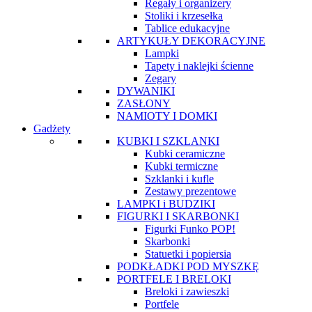
Regały i organizery
Stoliki i krzesełka
Tablice edukacyjne
ARTYKUŁY DEKORACYJNE
Lampki
Tapety i naklejki ścienne
Zegary
DYWANIKI
ZASŁONY
NAMIOTY I DOMKI
Gadżety
KUBKI I SZKLANKI
Kubki ceramiczne
Kubki termiczne
Szklanki i kufle
Zestawy prezentowe
LAMPKI i BUDZIKI
FIGURKI I SKARBONKI
Figurki Funko POP!
Skarbonki
Statuetki i popiersia
PODKŁADKI POD MYSZKĘ
PORTFELE I BRELOKI
Breloki i zawieszki
Portfele