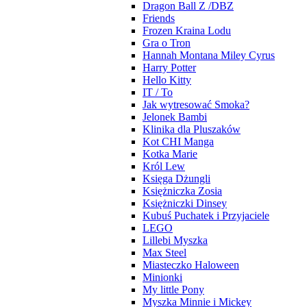
Dragon Ball Z /DBZ
Friends
Frozen Kraina Lodu
Gra o Tron
Hannah Montana Miley Cyrus
Harry Potter
Hello Kitty
IT / To
Jak wytresować Smoka?
Jelonek Bambi
Klinika dla Pluszaków
Kot CHI Manga
Kotka Marie
Król Lew
Księga Dżungli
Księżniczka Zosia
Księżniczki Dinsey
Kubuś Puchatek i Przyjaciele
LEGO
Lillebi Myszka
Max Steel
Miasteczko Haloween
Minionki
My little Pony
Myszka Minnie i Mickey