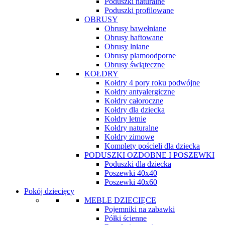
Poduszki naturalne
Poduszki profilowane
OBRUSY
Obrusy bawełniane
Obrusy haftowane
Obrusy lniane
Obrusy plamoodporne
Obrusy świąteczne
KOŁDRY
Kołdry 4 pory roku podwójne
Kołdry antyalergiczne
Kołdry całoroczne
Kołdry dla dziecka
Kołdry letnie
Kołdry naturalne
Kołdry zimowe
Komplety pościeli dla dziecka
PODUSZKI OZDOBNE I POSZEWKI
Poduszki dla dziecka
Poszewki 40x40
Poszewki 40x60
Pokój dziecięcy
MEBLE DZIECIĘCE
Pojemniki na zabawki
Półki ścienne