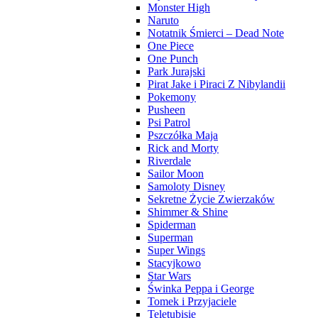
Monster High
Naruto
Notatnik Śmierci – Dead Note
One Piece
One Punch
Park Jurajski
Pirat Jake i Piraci Z Nibylandii
Pokemony
Pusheen
Psi Patrol
Pszczółka Maja
Rick and Morty
Riverdale
Sailor Moon
Samoloty Disney
Sekretne Życie Zwierzaków
Shimmer & Shine
Spiderman
Superman
Super Wings
Stacyjkowo
Star Wars
Świnka Peppa i George
Tomek i Przyjaciele
Teletubisie