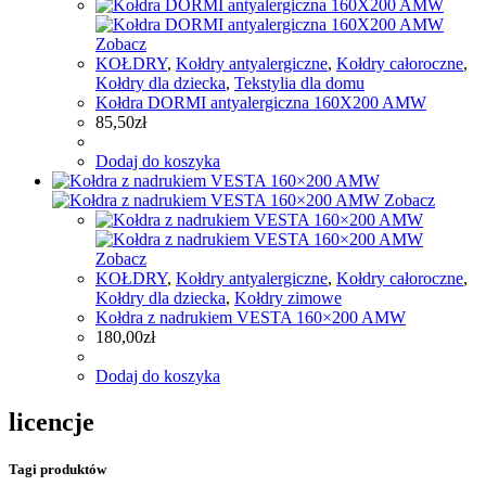
Zobacz
KOŁDRY
,
Kołdry antyalergiczne
,
Kołdry całoroczne
,
Kołdry dla dziecka
,
Tekstylia dla domu
Kołdra DORMI antyalergiczna 160X200 AMW
85,50
zł
Dodaj do koszyka
Zobacz
Zobacz
KOŁDRY
,
Kołdry antyalergiczne
,
Kołdry całoroczne
,
Kołdry dla dziecka
,
Kołdry zimowe
Kołdra z nadrukiem VESTA 160×200 AMW
180,00
zł
Dodaj do koszyka
licencje
Tagi produktów