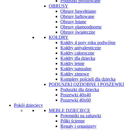
Poduszki profilowane
OBRUSY
Obrusy bawełniane
Obrusy haftowane
Obrusy lniane
Obrusy plamoodporne
Obrusy świąteczne
KOŁDRY
Kołdry 4 pory roku podwójne
Kołdry antyalergiczne
Kołdry całoroczne
Kołdry dla dziecka
Kołdry letnie
Kołdry naturalne
Kołdry zimowe
Komplety pościeli dla dziecka
PODUSZKI OZDOBNE I POSZEWKI
Poduszki dla dziecka
Poszewki 40x40
Poszewki 40x60
Pokój dziecięcy
MEBLE DZIECIĘCE
Pojemniki na zabawki
Półki ścienne
Regały i organizery