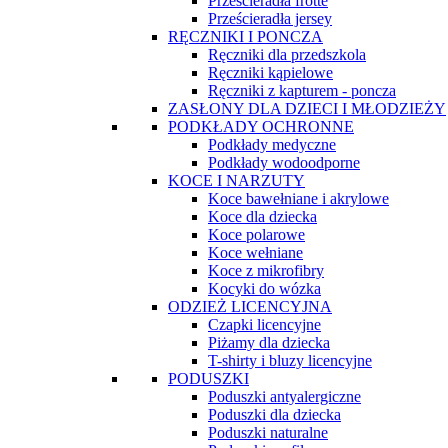
Prześcieradła frotte
Prześcieradła jersey
RĘCZNIKI I PONCZA
Ręczniki dla przedszkola
Ręczniki kąpielowe
Ręczniki z kapturem - poncza
ZASŁONY DLA DZIECI I MŁODZIEŻY
PODKŁADY OCHRONNE
Podkłady medyczne
Podkłady wodoodporne
KOCE I NARZUTY
Koce bawełniane i akrylowe
Koce dla dziecka
Koce polarowe
Koce wełniane
Koce z mikrofibry
Kocyki do wózka
ODZIEŻ LICENCYJNA
Czapki licencyjne
Piżamy dla dziecka
T-shirty i bluzy licencyjne
PODUSZKI
Poduszki antyalergiczne
Poduszki dla dziecka
Poduszki naturalne