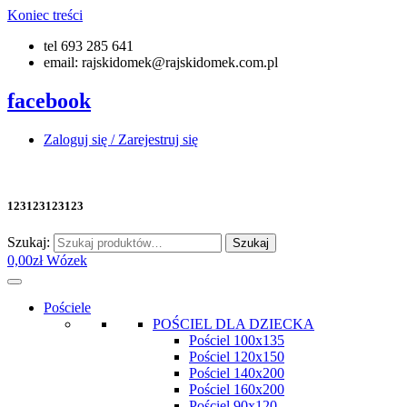
Koniec treści
tel 693 285 641
email: rajskidomek@rajskidomek.com.pl
facebook
Zaloguj się / Zarejestruj się
123123123123
Szukaj:
Szukaj
0,00
zł
Wózek
Pościele
POŚCIEL DLA DZIECKA
Pościel 100x135
Pościel 120x150
Pościel 140x200
Pościel 160x200
Pościel 90x120