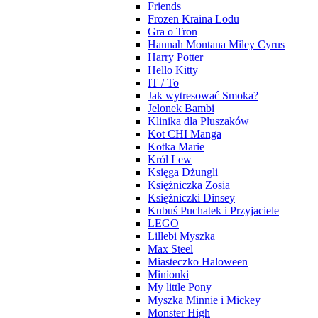
Friends
Frozen Kraina Lodu
Gra o Tron
Hannah Montana Miley Cyrus
Harry Potter
Hello Kitty
IT / To
Jak wytresować Smoka?
Jelonek Bambi
Klinika dla Pluszaków
Kot CHI Manga
Kotka Marie
Król Lew
Księga Dżungli
Księżniczka Zosia
Księżniczki Dinsey
Kubuś Puchatek i Przyjaciele
LEGO
Lillebi Myszka
Max Steel
Miasteczko Haloween
Minionki
My little Pony
Myszka Minnie i Mickey
Monster High