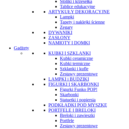
Stoliki i krzesełka
Tablice edukacyjne
ARTYKUŁY DEKORACYJNE
Lampki
Tapety i naklejki ścienne
Zegary
DYWANIKI
ZASŁONY
NAMIOTY I DOMKI
Gadżety
KUBKI I SZKLANKI
Kubki ceramiczne
Kubki termiczne
Szklanki i kufle
Zestawy prezentowe
LAMPKI i BUDZIKI
FIGURKI I SKARBONKI
Figurki Funko POP!
Skarbonki
Statuetki i popiersia
PODKŁADKI POD MYSZKĘ
PORTFELE I BRELOKI
Breloki i zawieszki
Portfele
Zestawy prezentowe