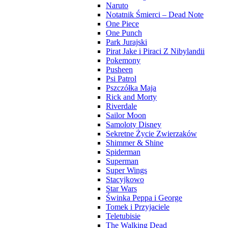
Naruto
Notatnik Śmierci – Dead Note
One Piece
One Punch
Park Jurajski
Pirat Jake i Piraci Z Nibylandii
Pokemony
Pusheen
Psi Patrol
Pszczółka Maja
Rick and Morty
Riverdale
Sailor Moon
Samoloty Disney
Sekretne Życie Zwierzaków
Shimmer & Shine
Spiderman
Superman
Super Wings
Stacyjkowo
Star Wars
Świnka Peppa i George
Tomek i Przyjaciele
Teletubisie
The Walking Dead