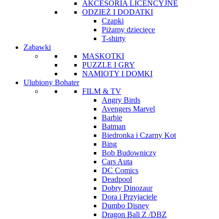
AKCESORIA LICENCYJNE
ODZIEŻ I DODATKI
Czapki
Piżamy dziecięce
T-shirty
Zabawki
MASKOTKI
PUZZLE I GRY
NAMIOTY I DOMKI
Ulubiony Bohater
FILM & TV
Angry Birds
Avengers Marvel
Barbie
Batman
Biedronka i Czarny Kot
Bing
Bob Budowniczy
Cars Auta
DC Comics
Deadpool
Dobry Dinozaur
Dora i Przyjaciele
Dumbo Disney
Dragon Ball Z /DBZ