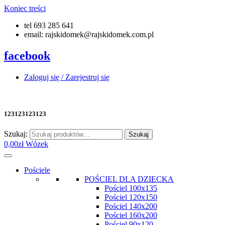
Koniec treści
tel 693 285 641
email: rajskidomek@rajskidomek.com.pl
facebook
Zaloguj się / Zarejestruj się
123123123123
Szukaj:
Szukaj
0,00
zł
Wózek
Pościele
POŚCIEL DLA DZIECKA
Pościel 100x135
Pościel 120x150
Pościel 140x200
Pościel 160x200
Pościel 90x120