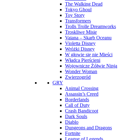
The Walking Dead
Tokyo Ghoul
Toy Story
Transformers
Trolls Trolle Dreamworks
Troskliwe Misie
Vaiana – Skarb Oceanu
Violetta Disney
Wróżki Disney
W głowie się nie Mieści
Władca Pierścieni
Wojownicze Żółwie Ninja
Wonder Woman
Zwierzogród
GRY
Animal Crossing
Assassin’s Creed
Borderlands
Call of Duty
Crash Bandicoot
Dark Souls
Diablo
Dungeons and Dragons
Fortnite
League of Legends