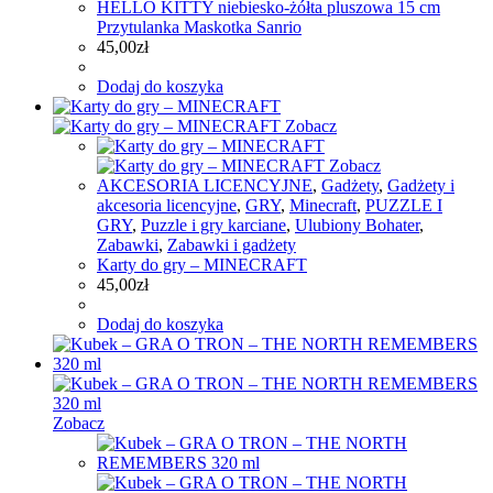
HELLO KITTY niebiesko-żółta pluszowa 15 cm
Przytulanka Maskotka Sanrio
45,00
zł
Dodaj do koszyka
Zobacz
Zobacz
AKCESORIA LICENCYJNE
,
Gadżety
,
Gadżety i
akcesoria licencyjne
,
GRY
,
Minecraft
,
PUZZLE I
GRY
,
Puzzle i gry karciane
,
Ulubiony Bohater
,
Zabawki
,
Zabawki i gadżety
Karty do gry – MINECRAFT
45,00
zł
Dodaj do koszyka
Zobacz