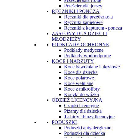
Prześcieradła frotte
Prześcieradła jersey
RĘCZNIKI I PONCZA
Ręczniki dla przedszkola
Ręczniki kąpielowe
Ręczniki z kapturem - poncza
ZASŁONY DLA DZIECI I
MŁODZIEŻY
PODKŁADY OCHRONNE
Podkłady medyczne
Podkłady wodoodporne
KOCE I NARZUTY
Koce bawełniane i akrylowe
Koce dla dziecka
Koce polarowe
Koce wełniane
Koce z mikrofibry
Kocyki do wózka
ODZIEŻ LICENCYJNA
Czapki licencyjne
Piżamy dla dziecka
T-shirty i bluzy licencyjne
PODUSZKI
Poduszki antyalergiczne
Poduszki dla dziecka