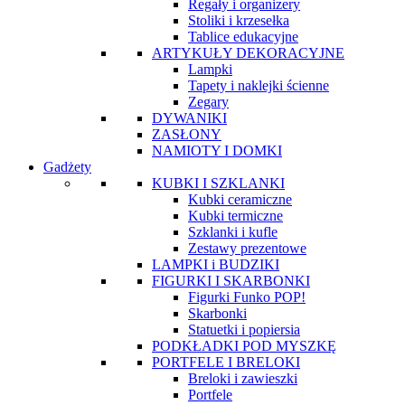
Regały i organizery
Stoliki i krzesełka
Tablice edukacyjne
ARTYKUŁY DEKORACYJNE
Lampki
Tapety i naklejki ścienne
Zegary
DYWANIKI
ZASŁONY
NAMIOTY I DOMKI
Gadżety
KUBKI I SZKLANKI
Kubki ceramiczne
Kubki termiczne
Szklanki i kufle
Zestawy prezentowe
LAMPKI i BUDZIKI
FIGURKI I SKARBONKI
Figurki Funko POP!
Skarbonki
Statuetki i popiersia
PODKŁADKI POD MYSZKĘ
PORTFELE I BRELOKI
Breloki i zawieszki
Portfele