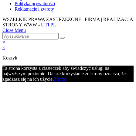
Polityka prywatności
Reklamacje i zwroty
WSZELKIE PRAWA ZASTRZEŻONE | FIRMA | REALIZACJA
STRONY WWW -
UTI.PL
Close Menu
×
×
Koszyk
Ta strona korzysta z ciasteczek aby świadczyć usługi na
najwyższym poziomie. Dalsze korzystanie ze strony oznacza, że
zgadzasz się na ich użycie.
Zgoda