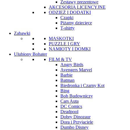
Zestawy prezentowe
AKCESORIA LICENCYJNE
ODZIEŻ I DODATKI
Czapki
Piżamy dziecięce
T-shirty
Zabawki
MASKOTKI
PUZZLE I GRY
NAMIOTY I DOMKI
Ulubiony Bohater
FILM & TV
Angry Birds
Avengers Marvel
Barbie
Batman
Biedronka i Czarny Kot
Bing
Bob Budowniczy
Cars Auta
DC Comics
Deadpool
Dobry Dinozaur
Dora i Przyjaciele
Dumbo Disney