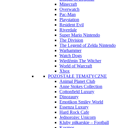
Minecraft
Overwatch
Pac-Man
Playstation
Resident Evil
Riverdale
Super Mario Nintendo
The Division
The Legend of Zelda Nintendo
Warhammer
Watch Dogs
Wiedźmin The Witcher
World of Warcraft
Xbox
POZOSTAŁE TEMATYCZNE
Animal Planet Club
Anne Stokes Collection
Cottonfield Luxury
Dinozaury
Emotikon Smiley World
Essenza Luxury
Hard Rock Cafe
Jednorożec Unicorn
Kluby piłkarskie – Football
Kosmos