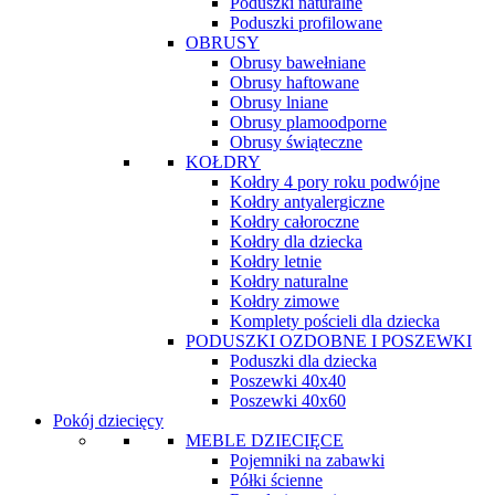
Poduszki naturalne
Poduszki profilowane
OBRUSY
Obrusy bawełniane
Obrusy haftowane
Obrusy lniane
Obrusy plamoodporne
Obrusy świąteczne
KOŁDRY
Kołdry 4 pory roku podwójne
Kołdry antyalergiczne
Kołdry całoroczne
Kołdry dla dziecka
Kołdry letnie
Kołdry naturalne
Kołdry zimowe
Komplety pościeli dla dziecka
PODUSZKI OZDOBNE I POSZEWKI
Poduszki dla dziecka
Poszewki 40x40
Poszewki 40x60
Pokój dziecięcy
MEBLE DZIECIĘCE
Pojemniki na zabawki
Półki ścienne