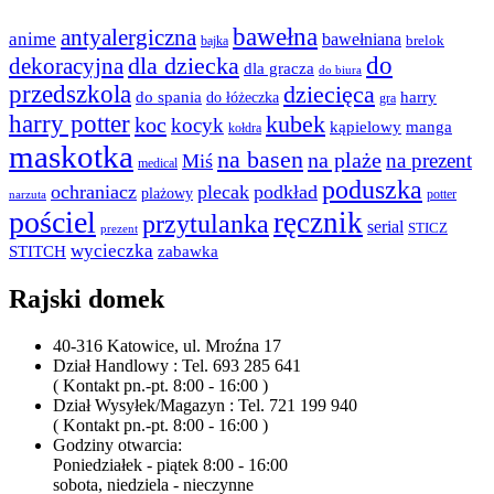
bawełna
antyalergiczna
anime
bawełniana
bajka
brelok
do
dla dziecka
dekoracyjna
dla gracza
do biura
przedszkola
dziecięca
do spania
harry
do łóżeczka
gra
harry potter
kubek
koc
kocyk
kąpielowy
manga
kołdra
maskotka
na basen
na plaże
na prezent
Miś
medical
poduszka
ochraniacz
plecak
podkład
plażowy
potter
narzuta
pościel
ręcznik
przytulanka
serial
STICZ
prezent
wycieczka
STITCH
zabawka
Rajski domek
40-316 Katowice, ul. Mroźna 17
Dział Handlowy : Tel. 693 285 641
( Kontakt pn.-pt. 8:00 - 16:00 )
Dział Wysyłek/Magazyn : Tel. 721 199 940
( Kontakt pn.-pt. 8:00 - 16:00 )
Godziny otwarcia:
Poniedziałek - piątek 8:00 - 16:00
sobota, niedziela - nieczynne