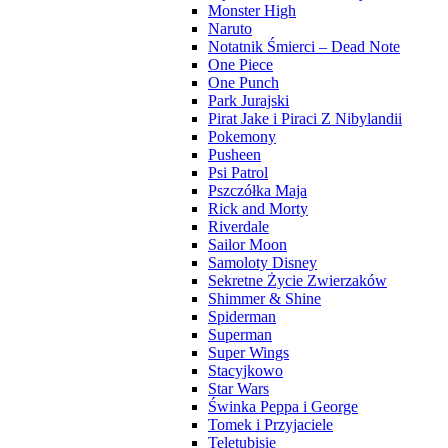
Monster High
Naruto
Notatnik Śmierci – Dead Note
One Piece
One Punch
Park Jurajski
Pirat Jake i Piraci Z Nibylandii
Pokemony
Pusheen
Psi Patrol
Pszczółka Maja
Rick and Morty
Riverdale
Sailor Moon
Samoloty Disney
Sekretne Życie Zwierzaków
Shimmer & Shine
Spiderman
Superman
Super Wings
Stacyjkowo
Star Wars
Świnka Peppa i George
Tomek i Przyjaciele
Teletubisie