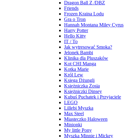
Dragon Ball Z /DBZ
Friends
Frozen Kraina Lodu
Gra o Tron
Hannah Montana Miley Cyrus
Harry Potter
Hello Kitty
IT / To
Jak wytresować Smoka?
Jelonek Bambi
Klinika dla Pluszaków
Kot CHI Manga
Kotka Marie
Król Lew
Księga Dżungli
Księżniczka Zosia
Księżniczki Dinsey
Kubuś Puchatek i Przyjaciele
LEGO
Lillebi Myszka
Max Steel
Miasteczko Haloween
Minionki
My little Pony
Myszka Minnie i Mickey