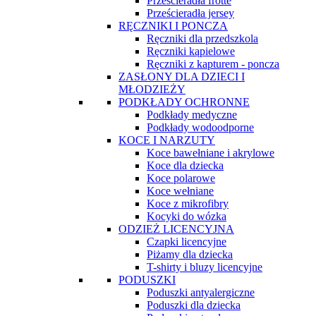
Prześcieradła frotte
Prześcieradła jersey
RĘCZNIKI I PONCZA
Ręczniki dla przedszkola
Ręczniki kąpielowe
Ręczniki z kapturem - poncza
ZASŁONY DLA DZIECI I
MŁODZIEŻY
PODKŁADY OCHRONNE
Podkłady medyczne
Podkłady wodoodporne
KOCE I NARZUTY
Koce bawełniane i akrylowe
Koce dla dziecka
Koce polarowe
Koce wełniane
Koce z mikrofibry
Kocyki do wózka
ODZIEŻ LICENCYJNA
Czapki licencyjne
Piżamy dla dziecka
T-shirty i bluzy licencyjne
PODUSZKI
Poduszki antyalergiczne
Poduszki dla dziecka