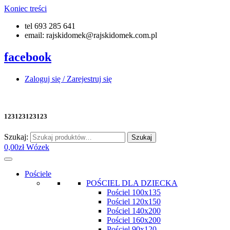
Koniec treści
tel 693 285 641
email: rajskidomek@rajskidomek.com.pl
facebook
Zaloguj się / Zarejestruj się
123123123123
Szukaj:
Szukaj
0,00
zł
Wózek
Pościele
POŚCIEL DLA DZIECKA
Pościel 100x135
Pościel 120x150
Pościel 140x200
Pościel 160x200
Pościel 90x120