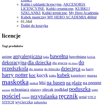
Zobacz
Kubki i szklanki licencyjne
,
AKCESORIA
LICENCYJNE
,
Kubki ceramiczne
,
KUBKI I
SZKLANKI
,
Kubki termiczne
,
My Hero Academia
Kubek magiczny MY HERO ACADEMIA 460ml
61,34
zł
Dodaj do koszyka
licencje
Tagi produktów
bawełna
antyalergiczna
anime
bawełniana
bajka
brelok
do
dla dziecka
dekoracyjna
dla gracza
do biura
przedszkola
dziecięca
do spania
harry
do łóżeczka
gra
harry potter
kubek
koc
kocyk
kąpielowy
manga
kołdra
maskotka
na basen
na plaże
na prezent
Miś
medical
poduszka
ochraniacz
plecak
podkład
plażowy
potter
narzuta
pościel
ręcznik
przytulanka
serial
STICZ
prezent
wycieczka
STITCH
zabawka