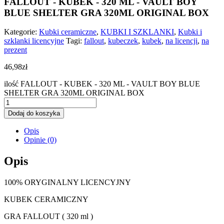
FALLOUT - KUBEK - 320 ML - VAULT BOY
BLUE SHELTER GRA 320ML ORIGINAL BOX
Kategorie:
Kubki ceramiczne
,
KUBKI I SZKLANKI
,
Kubki i
szklanki licencyjne
Tagi:
fallout
,
kubeczek
,
kubek
,
na licencji
,
na
prezent
46,98
zł
ilość FALLOUT - KUBEK - 320 ML - VAULT BOY BLUE
SHELTER GRA 320ML ORIGINAL BOX
Dodaj do koszyka
Opis
Opinie (0)
Opis
100% ORYGINALNY LICENCYJNY
KUBEK CERAMICZNY
GRA FALLOUT ( 320 ml )