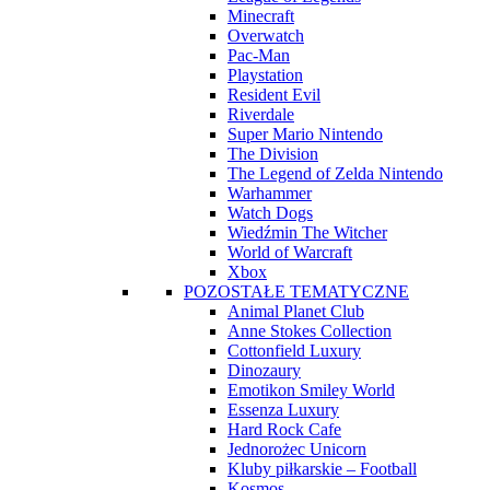
Minecraft
Overwatch
Pac-Man
Playstation
Resident Evil
Riverdale
Super Mario Nintendo
The Division
The Legend of Zelda Nintendo
Warhammer
Watch Dogs
Wiedźmin The Witcher
World of Warcraft
Xbox
POZOSTAŁE TEMATYCZNE
Animal Planet Club
Anne Stokes Collection
Cottonfield Luxury
Dinozaury
Emotikon Smiley World
Essenza Luxury
Hard Rock Cafe
Jednorożec Unicorn
Kluby piłkarskie – Football
Kosmos