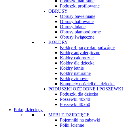
Poduszki naturalne
Poduszki profilowane
OBRUSY
Obrusy bawełniane
Obrusy haftowane
Obrusy lniane
Obrusy plamoodporne
Obrusy świąteczne
KOŁDRY
Kołdry 4 pory roku podwójne
Kołdry antyalergiczne
Kołdry całoroczne
Kołdry dla dziecka
Kołdry letnie
Kołdry naturalne
Kołdry zimowe
Komplety pościeli dla dziecka
PODUSZKI OZDOBNE I POSZEWKI
Poduszki dla dziecka
Poszewki 40x40
Poszewki 40x60
Pokój dziecięcy
MEBLE DZIECIĘCE
Pojemniki na zabawki
Półki ścienne