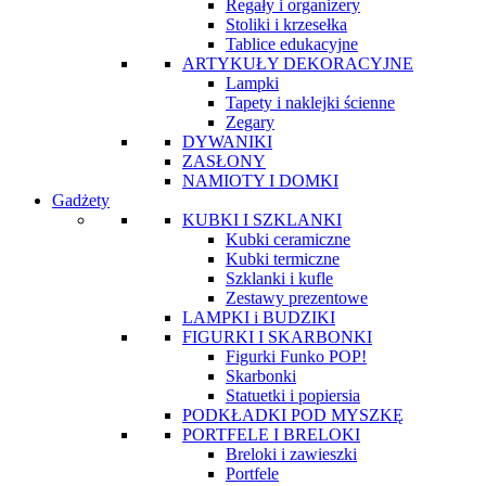
Regały i organizery
Stoliki i krzesełka
Tablice edukacyjne
ARTYKUŁY DEKORACYJNE
Lampki
Tapety i naklejki ścienne
Zegary
DYWANIKI
ZASŁONY
NAMIOTY I DOMKI
Gadżety
KUBKI I SZKLANKI
Kubki ceramiczne
Kubki termiczne
Szklanki i kufle
Zestawy prezentowe
LAMPKI i BUDZIKI
FIGURKI I SKARBONKI
Figurki Funko POP!
Skarbonki
Statuetki i popiersia
PODKŁADKI POD MYSZKĘ
PORTFELE I BRELOKI
Breloki i zawieszki
Portfele