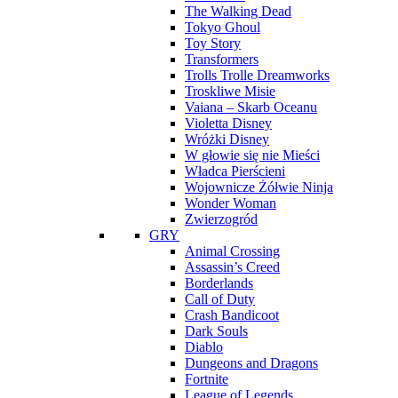
The Walking Dead
Tokyo Ghoul
Toy Story
Transformers
Trolls Trolle Dreamworks
Troskliwe Misie
Vaiana – Skarb Oceanu
Violetta Disney
Wróżki Disney
W głowie się nie Mieści
Władca Pierścieni
Wojownicze Żółwie Ninja
Wonder Woman
Zwierzogród
GRY
Animal Crossing
Assassin’s Creed
Borderlands
Call of Duty
Crash Bandicoot
Dark Souls
Diablo
Dungeons and Dragons
Fortnite
League of Legends