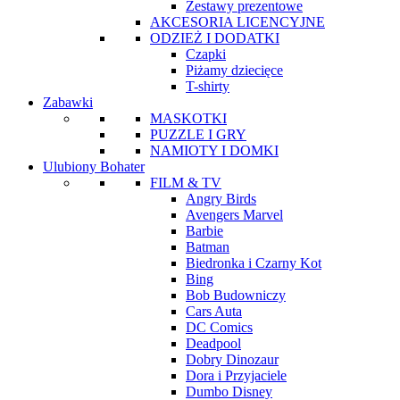
Zestawy prezentowe
AKCESORIA LICENCYJNE
ODZIEŻ I DODATKI
Czapki
Piżamy dziecięce
T-shirty
Zabawki
MASKOTKI
PUZZLE I GRY
NAMIOTY I DOMKI
Ulubiony Bohater
FILM & TV
Angry Birds
Avengers Marvel
Barbie
Batman
Biedronka i Czarny Kot
Bing
Bob Budowniczy
Cars Auta
DC Comics
Deadpool
Dobry Dinozaur
Dora i Przyjaciele
Dumbo Disney