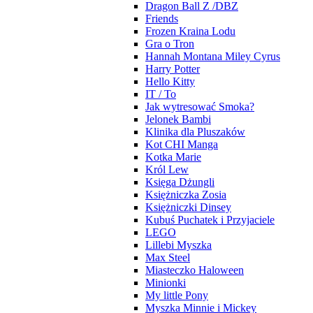
Dragon Ball Z /DBZ
Friends
Frozen Kraina Lodu
Gra o Tron
Hannah Montana Miley Cyrus
Harry Potter
Hello Kitty
IT / To
Jak wytresować Smoka?
Jelonek Bambi
Klinika dla Pluszaków
Kot CHI Manga
Kotka Marie
Król Lew
Księga Dżungli
Księżniczka Zosia
Księżniczki Dinsey
Kubuś Puchatek i Przyjaciele
LEGO
Lillebi Myszka
Max Steel
Miasteczko Haloween
Minionki
My little Pony
Myszka Minnie i Mickey