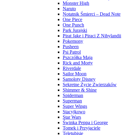
Monster High
Naruto
Notatnik Śmierci – Dead Note
One Piece
One Punch
Park Jurajski
Pirat Jake i Piraci Z Nibylandii
Pokemony
Pusheen
Psi Patrol
Pszczółka Maja
Rick and Morty
Riverdale
Sailor Moon
Samoloty Disney
Sekretne Życie Zwierzaków
Shimmer & Shine
Spiderman
Superman
Super Wings
Stacyjkowo
Star Wars
Świnka Peppa i George
Tomek i Przyjaciele
Teletubisie