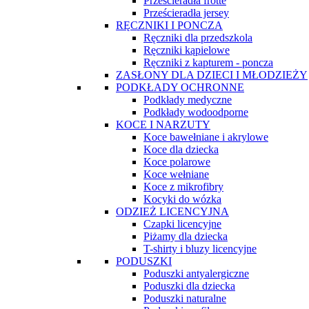
Prześcieradła frotte
Prześcieradła jersey
RĘCZNIKI I PONCZA
Ręczniki dla przedszkola
Ręczniki kąpielowe
Ręczniki z kapturem - poncza
ZASŁONY DLA DZIECI I MŁODZIEŻY
PODKŁADY OCHRONNE
Podkłady medyczne
Podkłady wodoodporne
KOCE I NARZUTY
Koce bawełniane i akrylowe
Koce dla dziecka
Koce polarowe
Koce wełniane
Koce z mikrofibry
Kocyki do wózka
ODZIEŻ LICENCYJNA
Czapki licencyjne
Piżamy dla dziecka
T-shirty i bluzy licencyjne
PODUSZKI
Poduszki antyalergiczne
Poduszki dla dziecka
Poduszki naturalne