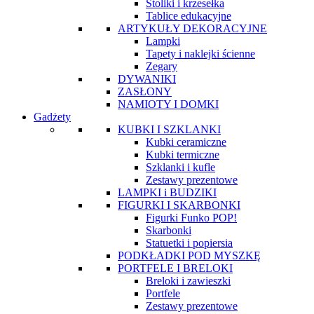
Stoliki i krzesełka
Tablice edukacyjne
ARTYKUŁY DEKORACYJNE
Lampki
Tapety i naklejki ścienne
Zegary
DYWANIKI
ZASŁONY
NAMIOTY I DOMKI
Gadżety
KUBKI I SZKLANKI
Kubki ceramiczne
Kubki termiczne
Szklanki i kufle
Zestawy prezentowe
LAMPKI i BUDZIKI
FIGURKI I SKARBONKI
Figurki Funko POP!
Skarbonki
Statuetki i popiersia
PODKŁADKI POD MYSZKĘ
PORTFELE I BRELOKI
Breloki i zawieszki
Portfele
Zestawy prezentowe