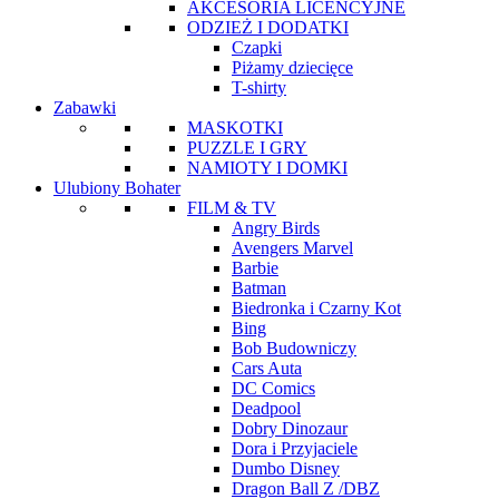
AKCESORIA LICENCYJNE
ODZIEŻ I DODATKI
Czapki
Piżamy dziecięce
T-shirty
Zabawki
MASKOTKI
PUZZLE I GRY
NAMIOTY I DOMKI
Ulubiony Bohater
FILM & TV
Angry Birds
Avengers Marvel
Barbie
Batman
Biedronka i Czarny Kot
Bing
Bob Budowniczy
Cars Auta
DC Comics
Deadpool
Dobry Dinozaur
Dora i Przyjaciele
Dumbo Disney
Dragon Ball Z /DBZ