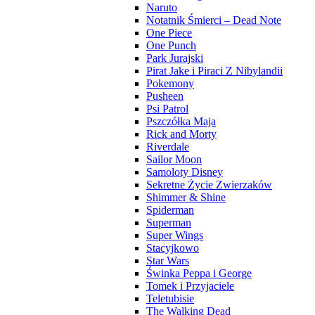
Naruto
Notatnik Śmierci – Dead Note
One Piece
One Punch
Park Jurajski
Pirat Jake i Piraci Z Nibylandii
Pokemony
Pusheen
Psi Patrol
Pszczółka Maja
Rick and Morty
Riverdale
Sailor Moon
Samoloty Disney
Sekretne Życie Zwierzaków
Shimmer & Shine
Spiderman
Superman
Super Wings
Stacyjkowo
Star Wars
Świnka Peppa i George
Tomek i Przyjaciele
Teletubisie
The Walking Dead