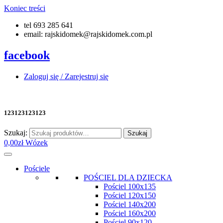
Koniec treści
tel 693 285 641
email: rajskidomek@rajskidomek.com.pl
facebook
Zaloguj się / Zarejestruj się
123123123123
Szukaj:
Szukaj
0,00
zł
Wózek
Pościele
POŚCIEL DLA DZIECKA
Pościel 100x135
Pościel 120x150
Pościel 140x200
Pościel 160x200
Pościel 90x120