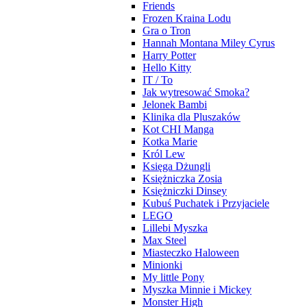
Friends
Frozen Kraina Lodu
Gra o Tron
Hannah Montana Miley Cyrus
Harry Potter
Hello Kitty
IT / To
Jak wytresować Smoka?
Jelonek Bambi
Klinika dla Pluszaków
Kot CHI Manga
Kotka Marie
Król Lew
Księga Dżungli
Księżniczka Zosia
Księżniczki Dinsey
Kubuś Puchatek i Przyjaciele
LEGO
Lillebi Myszka
Max Steel
Miasteczko Haloween
Minionki
My little Pony
Myszka Minnie i Mickey
Monster High