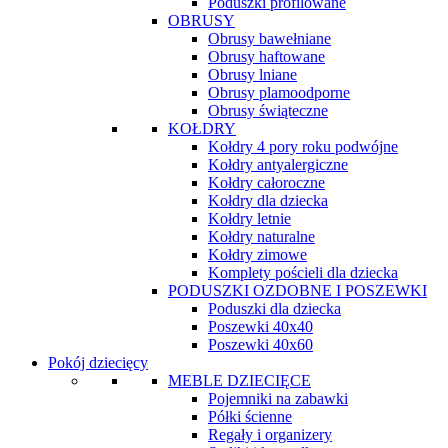
Poduszki profilowane
OBRUSY
Obrusy bawełniane
Obrusy haftowane
Obrusy lniane
Obrusy plamoodporne
Obrusy świąteczne
KOŁDRY
Kołdry 4 pory roku podwójne
Kołdry antyalergiczne
Kołdry całoroczne
Kołdry dla dziecka
Kołdry letnie
Kołdry naturalne
Kołdry zimowe
Komplety pościeli dla dziecka
PODUSZKI OZDOBNE I POSZEWKI
Poduszki dla dziecka
Poszewki 40x40
Poszewki 40x60
Pokój dziecięcy
MEBLE DZIECIĘCE
Pojemniki na zabawki
Półki ścienne
Regały i organizery