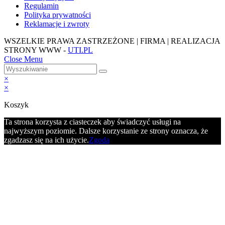
Regulamin
Polityka prywatności
Reklamacje i zwroty
WSZELKIE PRAWA ZASTRZEŻONE | FIRMA | REALIZACJA
STRONY WWW -
UTI.PL
Close Menu
×
×
Koszyk
Ta strona korzysta z ciasteczek aby świadczyć usługi na
najwyższym poziomie. Dalsze korzystanie ze strony oznacza, że
zgadzasz się na ich użycie.
Zgoda