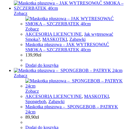
Zobacz
Zobacz
AKCESORIA LICENCYJNE
,
Jak wytresować
Smoka?
,
MASKOTKI
,
Zabawki
Maskotka pluszowa – JAK WYTRESOWAĆ
SMOKA – SZCZERBATEK 40cm
139,99
zł
Dodaj do koszyka
Zobacz
Zobacz
AKCESORIA LICENCYJNE
,
MASKOTKI
,
Spongebob
,
Zabawki
Maskotka pluszowa – SPONGEBOB – PATRYK
24cm
89,90
zł
Dodaj do koszyka