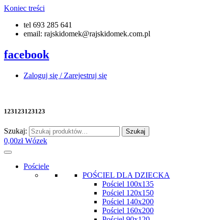
Koniec treści
tel 693 285 641
email: rajskidomek@rajskidomek.com.pl
facebook
Zaloguj się / Zarejestruj się
123123123123
Szukaj:
Szukaj
0,00
zł
Wózek
Pościele
POŚCIEL DLA DZIECKA
Pościel 100x135
Pościel 120x150
Pościel 140x200
Pościel 160x200
Pościel 90x120