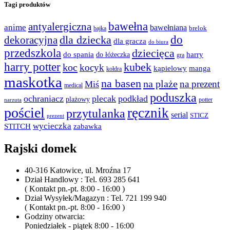
Tagi produktów
bawełna
antyalergiczna
anime
bawełniana
bajka
brelok
do
dla dziecka
dekoracyjna
dla gracza
do biura
przedszkola
dziecięca
do spania
harry
do łóżeczka
gra
harry potter
kubek
koc
kocyk
kąpielowy
manga
kołdra
maskotka
na basen
na plaże
na prezent
Miś
medical
poduszka
ochraniacz
plecak
podkład
plażowy
potter
narzuta
pościel
ręcznik
przytulanka
serial
STICZ
prezent
wycieczka
STITCH
zabawka
Rajski domek
40-316 Katowice, ul. Mroźna 17
Dział Handlowy : Tel. 693 285 641
( Kontakt pn.-pt. 8:00 - 16:00 )
Dział Wysyłek/Magazyn : Tel. 721 199 940
( Kontakt pn.-pt. 8:00 - 16:00 )
Godziny otwarcia:
Poniedziałek - piątek 8:00 - 16:00