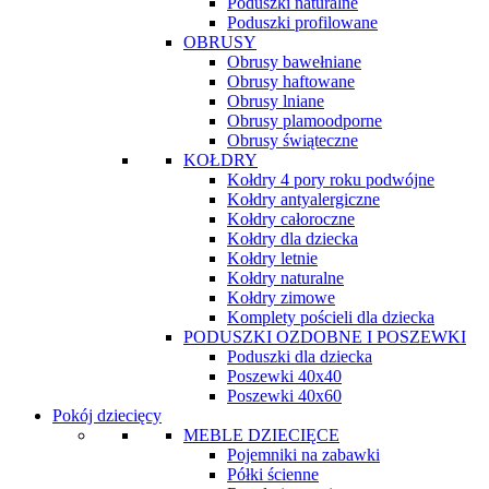
Poduszki naturalne
Poduszki profilowane
OBRUSY
Obrusy bawełniane
Obrusy haftowane
Obrusy lniane
Obrusy plamoodporne
Obrusy świąteczne
KOŁDRY
Kołdry 4 pory roku podwójne
Kołdry antyalergiczne
Kołdry całoroczne
Kołdry dla dziecka
Kołdry letnie
Kołdry naturalne
Kołdry zimowe
Komplety pościeli dla dziecka
PODUSZKI OZDOBNE I POSZEWKI
Poduszki dla dziecka
Poszewki 40x40
Poszewki 40x60
Pokój dziecięcy
MEBLE DZIECIĘCE
Pojemniki na zabawki
Półki ścienne