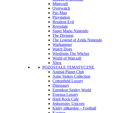
Minecraft
Overwatch
Pac-Man
Playstation
Resident Evil
Riverdale
Super Mario Nintendo
The Division
The Legend of Zelda Nintendo
Warhammer
Watch Dogs
Wiedźmin The Witcher
World of Warcraft
Xbox
POZOSTAŁE TEMATYCZNE
Animal Planet Club
Anne Stokes Collection
Cottonfield Luxury
Dinozaury
Emotikon Smiley World
Essenza Luxury
Hard Rock Cafe
Jednorożec Unicorn
Kluby piłkarskie – Football
Kosmos