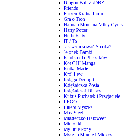
Dragon Ball Z /DBZ
Friends
Frozen Kraina Lodu
Gra o Tron
Hannah Montana Miley Cyrus
Harry Potter
Hello Kitty
IT / To
Jak wytresować Smoka?
Jelonek Bambi
Klinika dla Pluszaków
Kot CHI Manga
Kotka Marie
Król Lew
Księga Dżungli
Księżniczka Zosia
Księżniczki Dinsey
Kubuś Puchatek i Przyjaciele
LEGO
Lillebi Myszka
Max Steel
Miasteczko Haloween
Minionki
My little Pony
Myszka Minnie i Mickey