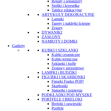
Regały i organizery
Stoliki i krzesełka
Tablice edukacyjne
ARTYKUŁY DEKORACYJNE
Lampki
Tapety i naklejki ścienne
Zegary
DYWANIKI
ZASŁONY
NAMIOTY I DOMKI
Gadżety
KUBKI I SZKLANKI
Kubki ceramiczne
Kubki termiczne
Szklanki i kufle
Zestawy prezentowe
LAMPKI i BUDZIKI
FIGURKI I SKARBONKI
Figurki Funko POP!
Skarbonki
Statuetki i popiersia
PODKŁADKI POD MYSZKĘ
PORTFELE I BRELOKI
Breloki i zawieszki
Portfele