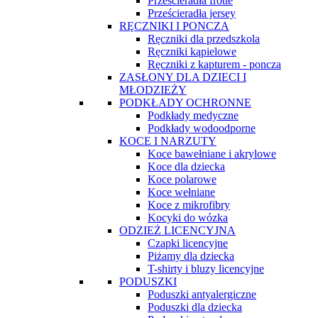
Prześcieradła frotte
Prześcieradła jersey
RĘCZNIKI I PONCZA
Ręczniki dla przedszkola
Ręczniki kąpielowe
Ręczniki z kapturem - poncza
ZASŁONY DLA DZIECI I
MŁODZIEŻY
PODKŁADY OCHRONNE
Podkłady medyczne
Podkłady wodoodporne
KOCE I NARZUTY
Koce bawełniane i akrylowe
Koce dla dziecka
Koce polarowe
Koce wełniane
Koce z mikrofibry
Kocyki do wózka
ODZIEŻ LICENCYJNA
Czapki licencyjne
Piżamy dla dziecka
T-shirty i bluzy licencyjne
PODUSZKI
Poduszki antyalergiczne
Poduszki dla dziecka