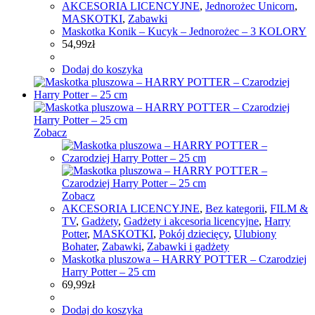
AKCESORIA LICENCYJNE
,
Jednorożec Unicorn
,
MASKOTKI
,
Zabawki
Maskotka Konik – Kucyk – Jednorożec – 3 KOLORY
54,99
zł
Dodaj do koszyka
Zobacz
Zobacz
AKCESORIA LICENCYJNE
,
Bez kategorii
,
FILM &
TV
,
Gadżety
,
Gadżety i akcesoria licencyjne
,
Harry
Potter
,
MASKOTKI
,
Pokój dziecięcy
,
Ulubiony
Bohater
,
Zabawki
,
Zabawki i gadżety
Maskotka pluszowa – HARRY POTTER – Czarodziej
Harry Potter – 25 cm
69,99
zł
Dodaj do koszyka