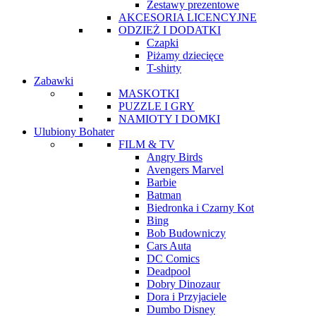
Zestawy prezentowe
AKCESORIA LICENCYJNE
ODZIEŻ I DODATKI
Czapki
Piżamy dziecięce
T-shirty
Zabawki
MASKOTKI
PUZZLE I GRY
NAMIOTY I DOMKI
Ulubiony Bohater
FILM & TV
Angry Birds
Avengers Marvel
Barbie
Batman
Biedronka i Czarny Kot
Bing
Bob Budowniczy
Cars Auta
DC Comics
Deadpool
Dobry Dinozaur
Dora i Przyjaciele
Dumbo Disney