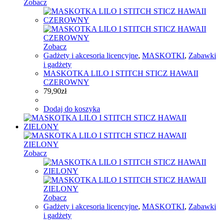
Zobacz
Zobacz
Gadżety i akcesoria licencyjne
,
MASKOTKI
,
Zabawki
i gadżety
MASKOTKA LILO I STITCH STICZ HAWAII
CZEROWNY
79,90
zł
Dodaj do koszyka
Zobacz
Zobacz
Gadżety i akcesoria licencyjne
,
MASKOTKI
,
Zabawki
i gadżety