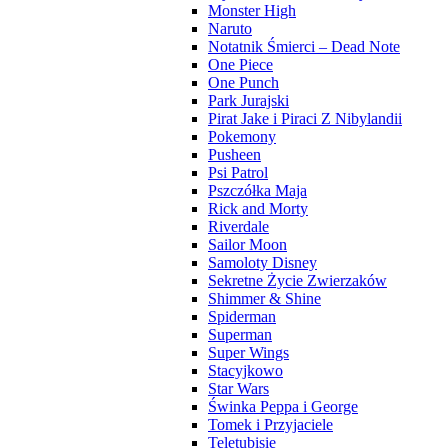
Monster High
Naruto
Notatnik Śmierci – Dead Note
One Piece
One Punch
Park Jurajski
Pirat Jake i Piraci Z Nibylandii
Pokemony
Pusheen
Psi Patrol
Pszczółka Maja
Rick and Morty
Riverdale
Sailor Moon
Samoloty Disney
Sekretne Życie Zwierzaków
Shimmer & Shine
Spiderman
Superman
Super Wings
Stacyjkowo
Star Wars
Świnka Peppa i George
Tomek i Przyjaciele
Teletubisie