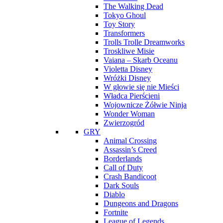
The Walking Dead
Tokyo Ghoul
Toy Story
Transformers
Trolls Trolle Dreamworks
Troskliwe Misie
Vaiana – Skarb Oceanu
Violetta Disney
Wróżki Disney
W głowie się nie Mieści
Władca Pierścieni
Wojownicze Żółwie Ninja
Wonder Woman
Zwierzogród
GRY
Animal Crossing
Assassin’s Creed
Borderlands
Call of Duty
Crash Bandicoot
Dark Souls
Diablo
Dungeons and Dragons
Fortnite
League of Legends