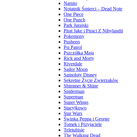
Naruto
Notatnik Śmierci – Dead Note
One Piece
One Punch
Park Jurajski
Pirat Jake i Piraci Z Nibylandii
Pokemony
Pusheen
Psi Patrol
Pszczółka Maja
Rick and Morty
Riverdale
Sailor Moon
Samoloty Disney
Sekretne Życie Zwierzaków
Shimmer & Shine
Spiderman
Superman
Super Wings
Stacyjkowo
Star Wars
Świnka Peppa i George
Tomek i Przyjaciele
Teletubisie
The Walking Dead