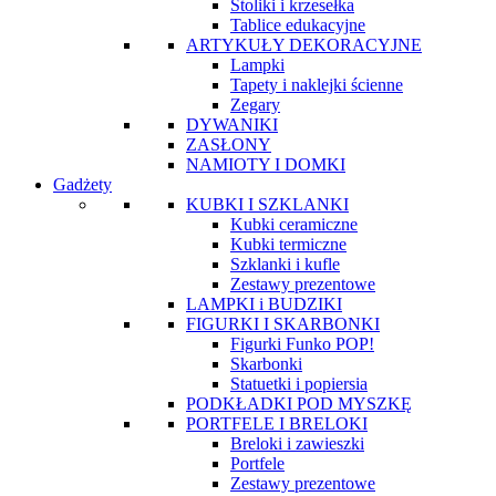
Stoliki i krzesełka
Tablice edukacyjne
ARTYKUŁY DEKORACYJNE
Lampki
Tapety i naklejki ścienne
Zegary
DYWANIKI
ZASŁONY
NAMIOTY I DOMKI
Gadżety
KUBKI I SZKLANKI
Kubki ceramiczne
Kubki termiczne
Szklanki i kufle
Zestawy prezentowe
LAMPKI i BUDZIKI
FIGURKI I SKARBONKI
Figurki Funko POP!
Skarbonki
Statuetki i popiersia
PODKŁADKI POD MYSZKĘ
PORTFELE I BRELOKI
Breloki i zawieszki
Portfele
Zestawy prezentowe