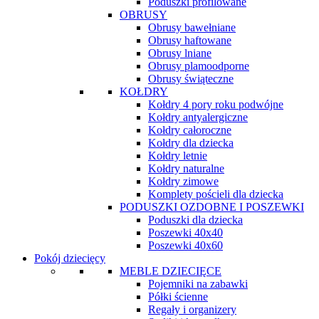
Poduszki profilowane
OBRUSY
Obrusy bawełniane
Obrusy haftowane
Obrusy lniane
Obrusy plamoodporne
Obrusy świąteczne
KOŁDRY
Kołdry 4 pory roku podwójne
Kołdry antyalergiczne
Kołdry całoroczne
Kołdry dla dziecka
Kołdry letnie
Kołdry naturalne
Kołdry zimowe
Komplety pościeli dla dziecka
PODUSZKI OZDOBNE I POSZEWKI
Poduszki dla dziecka
Poszewki 40x40
Poszewki 40x60
Pokój dziecięcy
MEBLE DZIECIĘCE
Pojemniki na zabawki
Półki ścienne
Regały i organizery