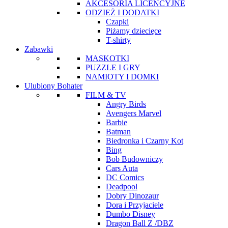
AKCESORIA LICENCYJNE
ODZIEŻ I DODATKI
Czapki
Piżamy dziecięce
T-shirty
Zabawki
MASKOTKI
PUZZLE I GRY
NAMIOTY I DOMKI
Ulubiony Bohater
FILM & TV
Angry Birds
Avengers Marvel
Barbie
Batman
Biedronka i Czarny Kot
Bing
Bob Budowniczy
Cars Auta
DC Comics
Deadpool
Dobry Dinozaur
Dora i Przyjaciele
Dumbo Disney
Dragon Ball Z /DBZ