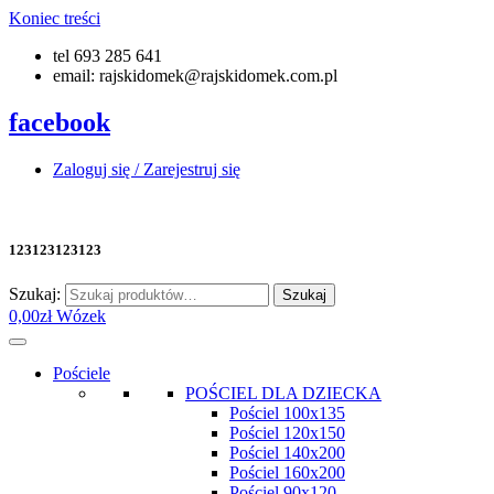
Koniec treści
tel 693 285 641
email: rajskidomek@rajskidomek.com.pl
facebook
Zaloguj się / Zarejestruj się
123123123123
Szukaj:
Szukaj
0,00
zł
Wózek
Pościele
POŚCIEL DLA DZIECKA
Pościel 100x135
Pościel 120x150
Pościel 140x200
Pościel 160x200
Pościel 90x120