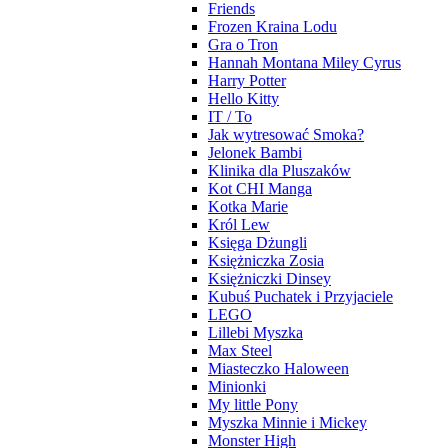
Friends
Frozen Kraina Lodu
Gra o Tron
Hannah Montana Miley Cyrus
Harry Potter
Hello Kitty
IT / To
Jak wytresować Smoka?
Jelonek Bambi
Klinika dla Pluszaków
Kot CHI Manga
Kotka Marie
Król Lew
Księga Dżungli
Księżniczka Zosia
Księżniczki Dinsey
Kubuś Puchatek i Przyjaciele
LEGO
Lillebi Myszka
Max Steel
Miasteczko Haloween
Minionki
My little Pony
Myszka Minnie i Mickey
Monster High