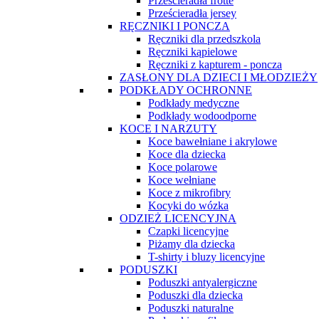
Prześcieradła frotte
Prześcieradła jersey
RĘCZNIKI I PONCZA
Ręczniki dla przedszkola
Ręczniki kąpielowe
Ręczniki z kapturem - poncza
ZASŁONY DLA DZIECI I MŁODZIEŻY
PODKŁADY OCHRONNE
Podkłady medyczne
Podkłady wodoodporne
KOCE I NARZUTY
Koce bawełniane i akrylowe
Koce dla dziecka
Koce polarowe
Koce wełniane
Koce z mikrofibry
Kocyki do wózka
ODZIEŻ LICENCYJNA
Czapki licencyjne
Piżamy dla dziecka
T-shirty i bluzy licencyjne
PODUSZKI
Poduszki antyalergiczne
Poduszki dla dziecka
Poduszki naturalne