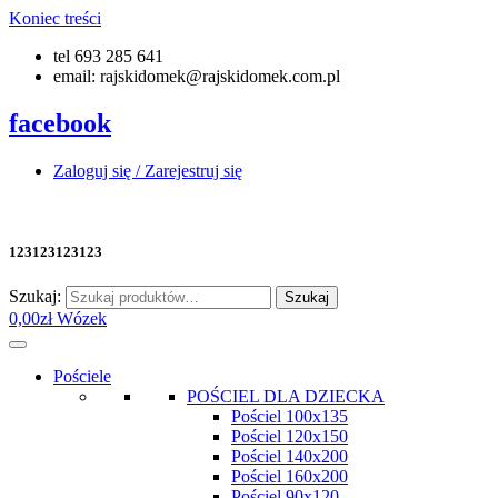
Koniec treści
tel 693 285 641
email: rajskidomek@rajskidomek.com.pl
facebook
Zaloguj się / Zarejestruj się
123123123123
Szukaj:
Szukaj
0,00
zł
Wózek
Pościele
POŚCIEL DLA DZIECKA
Pościel 100x135
Pościel 120x150
Pościel 140x200
Pościel 160x200
Pościel 90x120