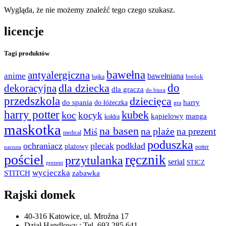
Wygląda, że nie możemy znaleźć tego czego szukasz.
licencje
Tagi produktów
bawełna
antyalergiczna
anime
bawełniana
bajka
brelok
do
dla dziecka
dekoracyjna
dla gracza
do biura
przedszkola
dziecięca
do spania
harry
do łóżeczka
gra
harry potter
kubek
koc
kocyk
kąpielowy
manga
kołdra
maskotka
na basen
na plaże
na prezent
Miś
medical
poduszka
ochraniacz
plecak
podkład
plażowy
potter
narzuta
pościel
ręcznik
przytulanka
serial
STICZ
prezent
wycieczka
STITCH
zabawka
Rajski domek
40-316 Katowice, ul. Mroźna 17
Dział Handlowy : Tel. 693 285 641