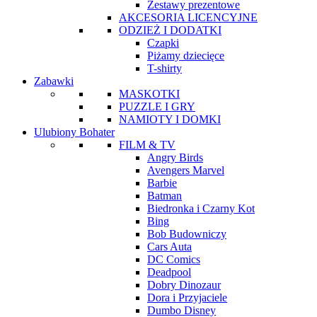
Zestawy prezentowe
AKCESORIA LICENCYJNE
ODZIEŻ I DODATKI
Czapki
Piżamy dziecięce
T-shirty
Zabawki
MASKOTKI
PUZZLE I GRY
NAMIOTY I DOMKI
Ulubiony Bohater
FILM & TV
Angry Birds
Avengers Marvel
Barbie
Batman
Biedronka i Czarny Kot
Bing
Bob Budowniczy
Cars Auta
DC Comics
Deadpool
Dobry Dinozaur
Dora i Przyjaciele
Dumbo Disney