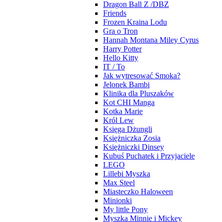
Dragon Ball Z /DBZ
Friends
Frozen Kraina Lodu
Gra o Tron
Hannah Montana Miley Cyrus
Harry Potter
Hello Kitty
IT / To
Jak wytresować Smoka?
Jelonek Bambi
Klinika dla Pluszaków
Kot CHI Manga
Kotka Marie
Król Lew
Księga Dżungli
Księżniczka Zosia
Księżniczki Dinsey
Kubuś Puchatek i Przyjaciele
LEGO
Lillebi Myszka
Max Steel
Miasteczko Haloween
Minionki
My little Pony
Myszka Minnie i Mickey