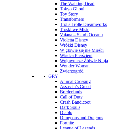
The Walking Dead
Tokyo Ghoul
Toy Story
Transformers
Trolls Trolle Dreamworks
Troskliwe Misie
Vaiana – Skarb Oceanu
Violetta Disney
Wróżki Disney
W głowie się nie Mieści
Władca Pierścieni
Wojownicze Żółwie Ninja
Wonder Woman
Zwierzogród
GRY
Animal Crossing
Assassin’s Creed
Borderlands
Call of Duty
Crash Bandicoot
Dark Souls
Diablo
Dungeons and Dragons
Fortnite
League of Legends