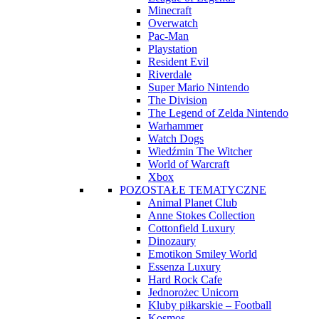
Minecraft
Overwatch
Pac-Man
Playstation
Resident Evil
Riverdale
Super Mario Nintendo
The Division
The Legend of Zelda Nintendo
Warhammer
Watch Dogs
Wiedźmin The Witcher
World of Warcraft
Xbox
POZOSTAŁE TEMATYCZNE
Animal Planet Club
Anne Stokes Collection
Cottonfield Luxury
Dinozaury
Emotikon Smiley World
Essenza Luxury
Hard Rock Cafe
Jednorożec Unicorn
Kluby piłkarskie – Football
Kosmos