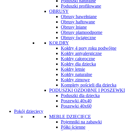
Poduszki naturalne
Poduszki profilowane
OBRUSY
Obrusy bawełniane
Obrusy haftowane
Obrusy lniane
Obrusy plamoodporne
Obrusy świąteczne
KOŁDRY
Kołdry 4 pory roku podwójne
Kołdry antyalergiczne
Kołdry całoroczne
Kołdry dla dziecka
Kołdry letnie
Kołdry naturalne
Kołdry zimowe
Komplety pościeli dla dziecka
PODUSZKI OZDOBNE I POSZEWKI
Poduszki dla dziecka
Poszewki 40x40
Poszewki 40x60
Pokój dziecięcy
MEBLE DZIECIĘCE
Pojemniki na zabawki
Półki ścienne