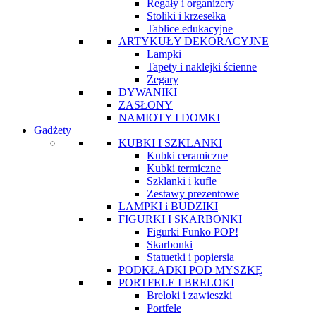
Regały i organizery
Stoliki i krzesełka
Tablice edukacyjne
ARTYKUŁY DEKORACYJNE
Lampki
Tapety i naklejki ścienne
Zegary
DYWANIKI
ZASŁONY
NAMIOTY I DOMKI
Gadżety
KUBKI I SZKLANKI
Kubki ceramiczne
Kubki termiczne
Szklanki i kufle
Zestawy prezentowe
LAMPKI i BUDZIKI
FIGURKI I SKARBONKI
Figurki Funko POP!
Skarbonki
Statuetki i popiersia
PODKŁADKI POD MYSZKĘ
PORTFELE I BRELOKI
Breloki i zawieszki
Portfele