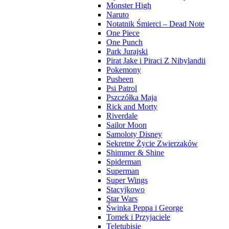
Monster High
Naruto
Notatnik Śmierci – Dead Note
One Piece
One Punch
Park Jurajski
Pirat Jake i Piraci Z Nibylandii
Pokemony
Pusheen
Psi Patrol
Pszczółka Maja
Rick and Morty
Riverdale
Sailor Moon
Samoloty Disney
Sekretne Życie Zwierzaków
Shimmer & Shine
Spiderman
Superman
Super Wings
Stacyjkowo
Star Wars
Świnka Peppa i George
Tomek i Przyjaciele
Teletubisie