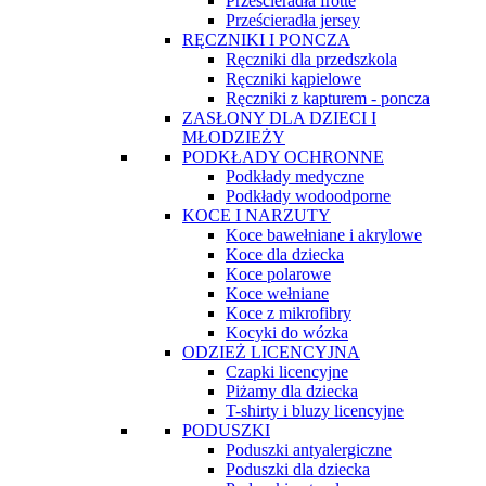
Prześcieradła frotte
Prześcieradła jersey
RĘCZNIKI I PONCZA
Ręczniki dla przedszkola
Ręczniki kąpielowe
Ręczniki z kapturem - poncza
ZASŁONY DLA DZIECI I
MŁODZIEŻY
PODKŁADY OCHRONNE
Podkłady medyczne
Podkłady wodoodporne
KOCE I NARZUTY
Koce bawełniane i akrylowe
Koce dla dziecka
Koce polarowe
Koce wełniane
Koce z mikrofibry
Kocyki do wózka
ODZIEŻ LICENCYJNA
Czapki licencyjne
Piżamy dla dziecka
T-shirty i bluzy licencyjne
PODUSZKI
Poduszki antyalergiczne
Poduszki dla dziecka