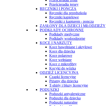
Prześcieradła frotte
Prześcieradła jersey
RĘCZNIKI I PONCZA
Ręczniki dla przedszkola
Ręczniki kąpielowe
Ręczniki z kapturem - poncza
ZASŁONY DLA DZIECI I MŁODZIEŻY
PODKŁADY OCHRONNE
Podkłady medyczne
Podkłady wodoodporne
KOCE I NARZUTY
Koce bawełniane i akrylowe
Koce dla dziecka
Koce polarowe
Koce wełniane
Koce z mikrofibry
Kocyki do wózka
ODZIEŻ LICENCYJNA
Czapki licencyjne
Piżamy dla dziecka
T-shirty i bluzy licencyjne
PODUSZKI
Poduszki antyalergiczne
Poduszki dla dziecka
Poduszki naturalne