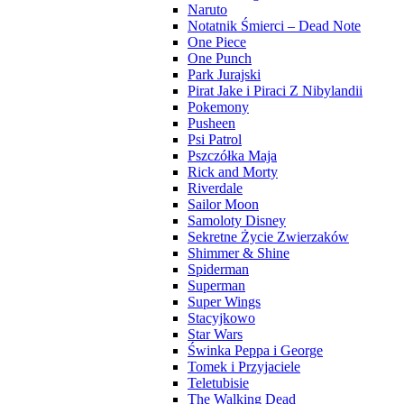
Naruto
Notatnik Śmierci – Dead Note
One Piece
One Punch
Park Jurajski
Pirat Jake i Piraci Z Nibylandii
Pokemony
Pusheen
Psi Patrol
Pszczółka Maja
Rick and Morty
Riverdale
Sailor Moon
Samoloty Disney
Sekretne Życie Zwierzaków
Shimmer & Shine
Spiderman
Superman
Super Wings
Stacyjkowo
Star Wars
Świnka Peppa i George
Tomek i Przyjaciele
Teletubisie
The Walking Dead