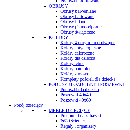
Poduszki profilowane
OBRUSY
Obrusy bawełniane
Obrusy haftowane
Obrusy lniane
Obrusy plamoodporne
Obrusy świąteczne
KOŁDRY
Kołdry 4 pory roku podwójne
Kołdry antyalergiczne
Kołdry całoroczne
Kołdry dla dziecka
Kołdry letnie
Kołdry naturalne
Kołdry zimowe
Komplety pościeli dla dziecka
PODUSZKI OZDOBNE I POSZEWKI
Poduszki dla dziecka
Poszewki 40x40
Poszewki 40x60
Pokój dziecięcy
MEBLE DZIECIĘCE
Pojemniki na zabawki
Półki ścienne
Regały i organizery