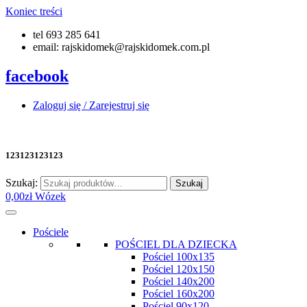
Koniec treści
tel 693 285 641
email: rajskidomek@rajskidomek.com.pl
facebook
Zaloguj się / Zarejestruj się
123123123123
Szukaj:
Szukaj
0,00
zł
Wózek
Pościele
POŚCIEL DLA DZIECKA
Pościel 100x135
Pościel 120x150
Pościel 140x200
Pościel 160x200
Pościel 90x120