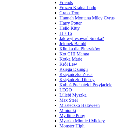
Friends
Frozen Kraina Lodu
Gra o Tron
Hannah Montana Miley Cyrus
Harry Potter
Hello Kitty
IT / To
Jak wytresować Smoka?
Jelonek Bambi
Klinika dla Pluszaków
Kot CHI Manga
Kotka Marie
Król Lew
Księga Dżungli
Księżniczka Zosia
Księżniczki Dinsey
Kubuś Puchatek i Przyjaciele
LEGO
Lillebi Myszka
Max Steel
Miasteczko Haloween
Minionki
My little Pony
Myszka Minnie i Mickey
Monster High