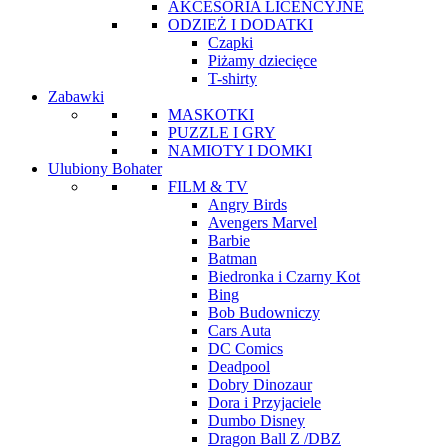
AKCESORIA LICENCYJNE
ODZIEŻ I DODATKI
Czapki
Piżamy dziecięce
T-shirty
Zabawki
MASKOTKI
PUZZLE I GRY
NAMIOTY I DOMKI
Ulubiony Bohater
FILM & TV
Angry Birds
Avengers Marvel
Barbie
Batman
Biedronka i Czarny Kot
Bing
Bob Budowniczy
Cars Auta
DC Comics
Deadpool
Dobry Dinozaur
Dora i Przyjaciele
Dumbo Disney
Dragon Ball Z /DBZ