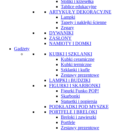
Stoliki i krzesełka
Tablice edukacyjne
ARTYKUŁY DEKORACYJNE
Lampki
Tapety i naklejki ścienne
Zegary
DYWANIKI
ZASŁONY
NAMIOTY I DOMKI
Gadżety
KUBKI I SZKLANKI
Kubki ceramiczne
Kubki termiczne
Szklanki i kufle
Zestawy prezentowe
LAMPKI i BUDZIKI
FIGURKI I SKARBONKI
Figurki Funko POP!
Skarbonki
Statuetki i popiersia
PODKŁADKI POD MYSZKĘ
PORTFELE I BRELOKI
Breloki i zawieszki
Portfele
Zestawy prezentowe