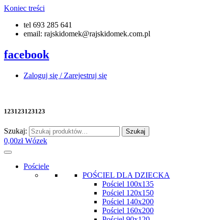
Koniec treści
tel 693 285 641
email: rajskidomek@rajskidomek.com.pl
facebook
Zaloguj się / Zarejestruj się
123123123123
Szukaj:
Szukaj
0,00
zł
Wózek
Pościele
POŚCIEL DLA DZIECKA
Pościel 100x135
Pościel 120x150
Pościel 140x200
Pościel 160x200
Pościel 90x120