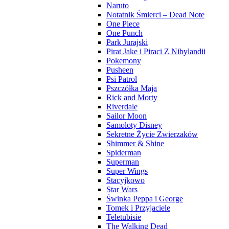
Naruto
Notatnik Śmierci – Dead Note
One Piece
One Punch
Park Jurajski
Pirat Jake i Piraci Z Nibylandii
Pokemony
Pusheen
Psi Patrol
Pszczółka Maja
Rick and Morty
Riverdale
Sailor Moon
Samoloty Disney
Sekretne Życie Zwierzaków
Shimmer & Shine
Spiderman
Superman
Super Wings
Stacyjkowo
Star Wars
Świnka Peppa i George
Tomek i Przyjaciele
Teletubisie
The Walking Dead