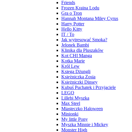
Friends
Frozen Kraina Lodu
Gra o Tron
Hannah Montana Miley Cyrus
Harry Potter
Hello Kitty
IT / To
Jak wytresować Smoka?
Jelonek Bambi
Klinika dla Pluszaków
Kot CHI Manga
Kotka Marie
Król Lew
Księga Dżungli
Księżniczka Zosia
Księżniczki Dinsey
Kubuś Puchatek i Przyjaciele
LEGO
Lillebi Myszka
Max Steel
Miasteczko Haloween
Minionki
My little Pony
Myszka Minnie i Mickey
Monster High