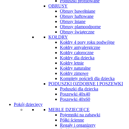
Poduszki profilowane
OBRUSY
Obrusy bawełniane
Obrusy haftowane
Obrusy lniane
Obrusy plamoodporne
Obrusy świąteczne
KOŁDRY
Kołdry 4 pory roku podwójne
Kołdry antyalergiczne
Kołdry całoroczne
Kołdry dla dziecka
Kołdry letnie
Kołdry naturalne
Kołdry zimowe
Komplety pościeli dla dziecka
PODUSZKI OZDOBNE I POSZEWKI
Poduszki dla dziecka
Poszewki 40x40
Poszewki 40x60
Pokój dziecięcy
MEBLE DZIECIĘCE
Pojemniki na zabawki
Półki ścienne
Regały i organizery