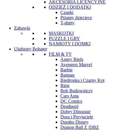
AKCESORIA LICENCYJNE
ODZIEŻ I DODATKI
Czapki
Piżamy dziecięce
T-shirty
Zabawki
MASKOTKI
PUZZLE I GRY
NAMIOTY I DOMKI
Ulubiony Bohater
FILM & TV
Angry Birds
Avengers Marvel
Barbie
Batman
Biedronka i Czarny Kot
Bing
Bob Budowniczy
Cars Auta
DC Comics
Deadpool
Dobry Dinozaur
Dora i Przyjaciele
Dumbo Disney
Dragon Ball Z /DBZ