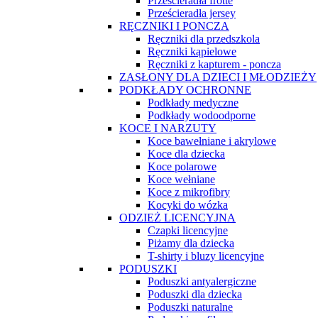
Prześcieradła frotte
Prześcieradła jersey
RĘCZNIKI I PONCZA
Ręczniki dla przedszkola
Ręczniki kąpielowe
Ręczniki z kapturem - poncza
ZASŁONY DLA DZIECI I MŁODZIEŻY
PODKŁADY OCHRONNE
Podkłady medyczne
Podkłady wodoodporne
KOCE I NARZUTY
Koce bawełniane i akrylowe
Koce dla dziecka
Koce polarowe
Koce wełniane
Koce z mikrofibry
Kocyki do wózka
ODZIEŻ LICENCYJNA
Czapki licencyjne
Piżamy dla dziecka
T-shirty i bluzy licencyjne
PODUSZKI
Poduszki antyalergiczne
Poduszki dla dziecka
Poduszki naturalne