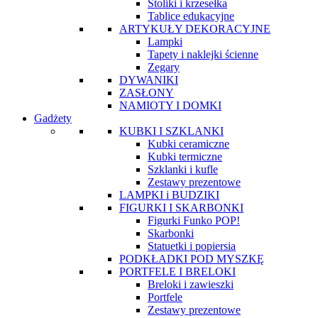
Stoliki i krzesełka
Tablice edukacyjne
ARTYKUŁY DEKORACYJNE
Lampki
Tapety i naklejki ścienne
Zegary
DYWANIKI
ZASŁONY
NAMIOTY I DOMKI
Gadżety
KUBKI I SZKLANKI
Kubki ceramiczne
Kubki termiczne
Szklanki i kufle
Zestawy prezentowe
LAMPKI i BUDZIKI
FIGURKI I SKARBONKI
Figurki Funko POP!
Skarbonki
Statuetki i popiersia
PODKŁADKI POD MYSZKĘ
PORTFELE I BRELOKI
Breloki i zawieszki
Portfele
Zestawy prezentowe