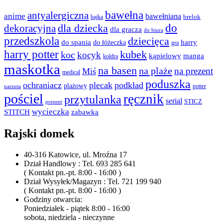
bawełna
antyalergiczna
anime
bawełniana
bajka
brelok
do
dla dziecka
dekoracyjna
dla gracza
do biura
przedszkola
dziecięca
do spania
harry
do łóżeczka
gra
harry potter
kubek
koc
kocyk
kąpielowy
manga
kołdra
maskotka
na basen
na plaże
na prezent
Miś
medical
poduszka
ochraniacz
plecak
podkład
plażowy
potter
narzuta
pościel
ręcznik
przytulanka
serial
STICZ
prezent
wycieczka
STITCH
zabawka
Rajski domek
40-316 Katowice, ul. Mroźna 17
Dział Handlowy : Tel. 693 285 641
( Kontakt pn.-pt. 8:00 - 16:00 )
Dział Wysyłek/Magazyn : Tel. 721 199 940
( Kontakt pn.-pt. 8:00 - 16:00 )
Godziny otwarcia:
Poniedziałek - piątek 8:00 - 16:00
sobota, niedziela - nieczynne