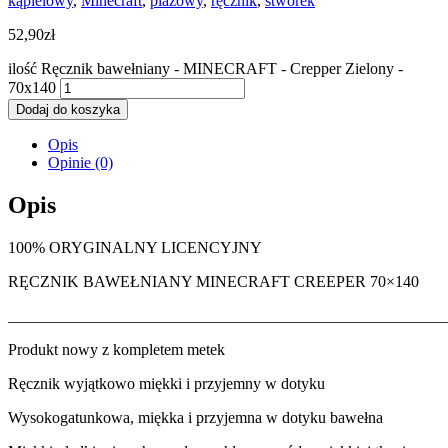
kąpielowy
,
Minecraft
,
plażowy
,
ręcznik
,
stworek
52,90
zł
ilość Ręcznik bawełniany - MINECRAFT - Crepper Zielony -
70x140
Dodaj do koszyka
Opis
Opinie (0)
Opis
100% ORYGINALNY LICENCYJNY
RĘCZNIK BAWEŁNIANY MINECRAFT CREEPER 70×140
_______________________________________________________
Produkt nowy z kompletem metek
Ręcznik wyjątkowo miękki i przyjemny w dotyku
Wysokogatunkowa, miękka i przyjemna w dotyku bawełna