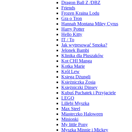
Dragon Ball Z /DBZ
Friends
Frozen Kraina Lodu
Gra o Tron
Hannah Montana Miley Cyrus
Harry Potter
Hello Kitty
IT / To
Jak wytresować Smoka?
Jelonek Bambi
Klinika dla Pluszaków
Kot CHI Manga
Kotka Marie
Król Lew
Księga Dżungli
Księżniczka Zosia
Księżniczki Dinsey
Kubuś Puchatek i Przyjaciele
LEGO
Lillebi Myszka
Max Steel
Miasteczko Haloween
Minionki
My little Pony
Myszka Minnie i Mickey