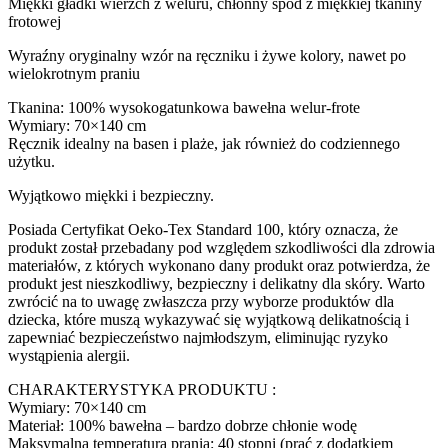
Miękki gładki wierzch z weluru, chłonny spód z miękkiej tkaniny
frotowej
Wyraźny oryginalny wzór na ręczniku i żywe kolory, nawet po
wielokrotnym praniu
Tkanina: 100% wysokogatunkowa bawełna welur-frote
Wymiary: 70×140 cm
Ręcznik idealny na basen i plaże, jak również do codziennego
użytku.
Wyjątkowo miękki i bezpieczny.
Posiada Certyfikat Oeko-Tex Standard 100, który oznacza, że
produkt został przebadany pod względem szkodliwości dla zdrowia
materiałów, z których wykonano dany produkt oraz potwierdza, że
produkt jest nieszkodliwy, bezpieczny i delikatny dla skóry. Warto
zwrócić na to uwagę zwłaszcza przy wyborze produktów dla
dziecka, które muszą wykazywać się wyjątkową delikatnością i
zapewniać bezpieczeństwo najmłodszym, eliminując ryzyko
wystąpienia alergii.
CHARAKTERYSTYKA PRODUKTU :
Wymiary: 70×140 cm
Materiał: 100% bawełna – bardzo dobrze chłonie wodę
Maksymalna temperatura prania: 40 stopni (prać z dodatkiem