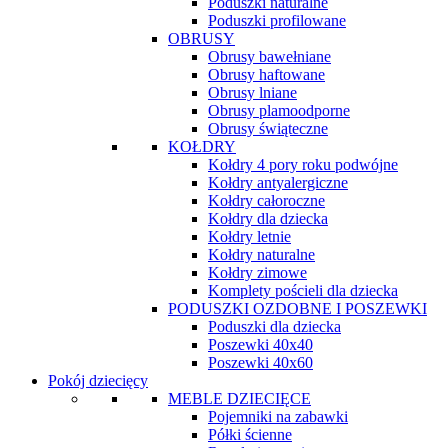
Poduszki naturalne
Poduszki profilowane
OBRUSY
Obrusy bawełniane
Obrusy haftowane
Obrusy lniane
Obrusy plamoodporne
Obrusy świąteczne
KOŁDRY
Kołdry 4 pory roku podwójne
Kołdry antyalergiczne
Kołdry całoroczne
Kołdry dla dziecka
Kołdry letnie
Kołdry naturalne
Kołdry zimowe
Komplety pościeli dla dziecka
PODUSZKI OZDOBNE I POSZEWKI
Poduszki dla dziecka
Poszewki 40x40
Poszewki 40x60
Pokój dziecięcy
MEBLE DZIECIĘCE
Pojemniki na zabawki
Półki ścienne