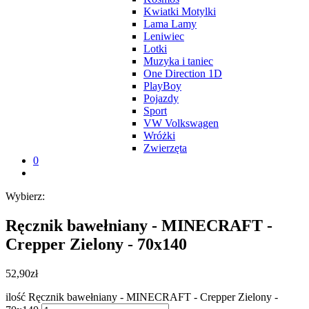
Kwiatki Motylki
Lama Lamy
Leniwiec
Lotki
Muzyka i taniec
One Direction 1D
PlayBoy
Pojazdy
Sport
VW Volkswagen
Wróżki
Zwierzęta
0
Wybierz:
Ręcznik bawełniany - MINECRAFT -
Crepper Zielony - 70x140
52,90
zł
ilość Ręcznik bawełniany - MINECRAFT - Crepper Zielony -