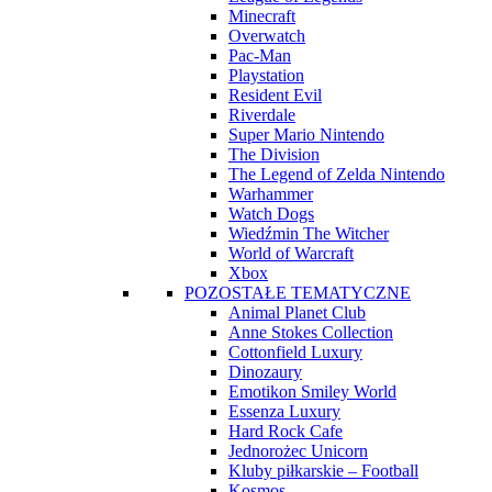
Minecraft
Overwatch
Pac-Man
Playstation
Resident Evil
Riverdale
Super Mario Nintendo
The Division
The Legend of Zelda Nintendo
Warhammer
Watch Dogs
Wiedźmin The Witcher
World of Warcraft
Xbox
POZOSTAŁE TEMATYCZNE
Animal Planet Club
Anne Stokes Collection
Cottonfield Luxury
Dinozaury
Emotikon Smiley World
Essenza Luxury
Hard Rock Cafe
Jednorożec Unicorn
Kluby piłkarskie – Football
Kosmos