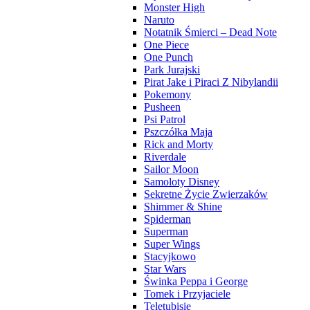
Monster High
Naruto
Notatnik Śmierci – Dead Note
One Piece
One Punch
Park Jurajski
Pirat Jake i Piraci Z Nibylandii
Pokemony
Pusheen
Psi Patrol
Pszczółka Maja
Rick and Morty
Riverdale
Sailor Moon
Samoloty Disney
Sekretne Życie Zwierzaków
Shimmer & Shine
Spiderman
Superman
Super Wings
Stacyjkowo
Star Wars
Świnka Peppa i George
Tomek i Przyjaciele
Teletubisie