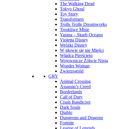
The Walking Dead
Tokyo Ghoul
Toy Story
Transformers
Trolls Trolle Dreamworks
Troskliwe Misie
Vaiana – Skarb Oceanu
Violetta Disney
Wróżki Disney
W głowie się nie Mieści
Władca Pierścieni
Wojownicze Żółwie Ninja
Wonder Woman
Zwierzogród
GRY
Animal Crossing
Assassin’s Creed
Borderlands
Call of Duty
Crash Bandicoot
Dark Souls
Diablo
Dungeons and Dragons
Fortnite
League of Legends