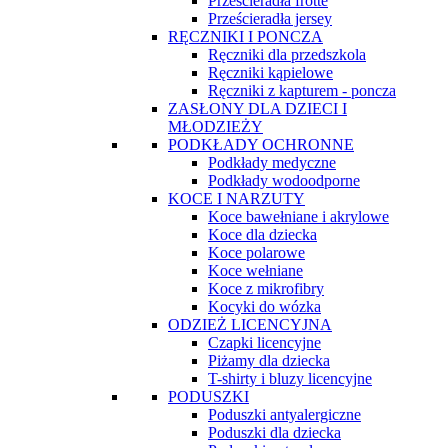
Prześcieradła frotte
Prześcieradła jersey
RĘCZNIKI I PONCZA
Ręczniki dla przedszkola
Ręczniki kąpielowe
Ręczniki z kapturem - poncza
ZASŁONY DLA DZIECI I
MŁODZIEŻY
PODKŁADY OCHRONNE
Podkłady medyczne
Podkłady wodoodporne
KOCE I NARZUTY
Koce bawełniane i akrylowe
Koce dla dziecka
Koce polarowe
Koce wełniane
Koce z mikrofibry
Kocyki do wózka
ODZIEŻ LICENCYJNA
Czapki licencyjne
Piżamy dla dziecka
T-shirty i bluzy licencyjne
PODUSZKI
Poduszki antyalergiczne
Poduszki dla dziecka