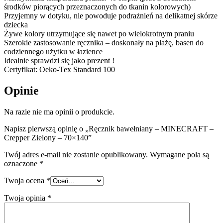
środków piorących przeznaczonych do tkanin kolorowych)
Przyjemny w dotyku, nie powoduje podrażnień na delikatnej skórze
dziecka
Żywe kolory utrzymujące się nawet po wielokrotnym praniu
Szerokie zastosowanie ręcznika – doskonały na plażę, basen do
codziennego użytku w łazience
Idealnie sprawdzi się jako prezent !
Certyfikat: Oeko-Tex Standard 100
Opinie
Na razie nie ma opinii o produkcie.
Napisz pierwszą opinię o „Ręcznik bawełniany – MINECRAFT –
Crepper Zielony – 70×140”
Twój adres e-mail nie zostanie opublikowany.
Wymagane pola są
oznaczone
*
Twoja ocena
*
Twoja opinia
*