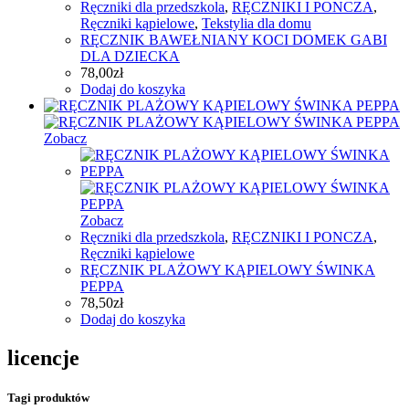
Ręczniki dla przedszkola
,
RĘCZNIKI I PONCZA
,
Ręczniki kąpielowe
,
Tekstylia dla domu
RĘCZNIK BAWEŁNIANY KOCI DOMEK GABI
DLA DZIECKA
78,00
zł
Dodaj do koszyka
Zobacz
Zobacz
Ręczniki dla przedszkola
,
RĘCZNIKI I PONCZA
,
Ręczniki kąpielowe
RĘCZNIK PLAŻOWY KĄPIELOWY ŚWINKA
PEPPA
78,50
zł
Dodaj do koszyka
licencje
Tagi produktów