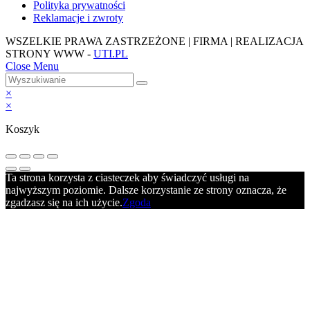
Polityka prywatności
Reklamacje i zwroty
WSZELKIE PRAWA ZASTRZEŻONE | FIRMA | REALIZACJA
STRONY WWW -
UTI.PL
Close Menu
×
×
Koszyk
Ta strona korzysta z ciasteczek aby świadczyć usługi na
najwyższym poziomie. Dalsze korzystanie ze strony oznacza, że
zgadzasz się na ich użycie.
Zgoda