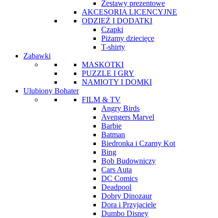
Zestawy prezentowe
AKCESORIA LICENCYJNE
ODZIEŻ I DODATKI
Czapki
Piżamy dziecięce
T-shirty
Zabawki
MASKOTKI
PUZZLE I GRY
NAMIOTY I DOMKI
Ulubiony Bohater
FILM & TV
Angry Birds
Avengers Marvel
Barbie
Batman
Biedronka i Czarny Kot
Bing
Bob Budowniczy
Cars Auta
DC Comics
Deadpool
Dobry Dinozaur
Dora i Przyjaciele
Dumbo Disney