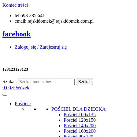
Koniec treści
tel 693 285 641
email: rajskidomek@rajskidomek.com.pl
facebook
Zaloguj się / Zarejestruj się
123123123123
Szukaj:
Szukaj
0,00
zł
Wózek
Pościele
POŚCIEL DLA DZIECKA
Pościel 100x135
Pościel 120x150
Pościel 140x200
Pościel 160x200
Pościel 90x120