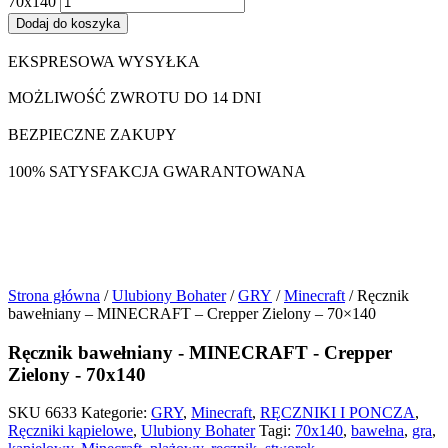
70x140
Dodaj do koszyka
EKSPRESOWA WYSYŁKA
MOŻLIWOŚĆ ZWROTU DO 14 DNI
BEZPIECZNE ZAKUPY
100% SATYSFAKCJA GWARANTOWANA
Strona główna
/
Ulubiony Bohater
/
GRY
/
Minecraft
/ Ręcznik
bawełniany – MINECRAFT – Crepper Zielony – 70×140
Ręcznik bawełniany - MINECRAFT - Crepper
Zielony - 70x140
SKU
6633
Kategorie:
GRY
,
Minecraft
,
RĘCZNIKI I PONCZA
,
Ręczniki kąpielowe
,
Ulubiony Bohater
Tagi:
70x140
,
bawełna
,
gra
,