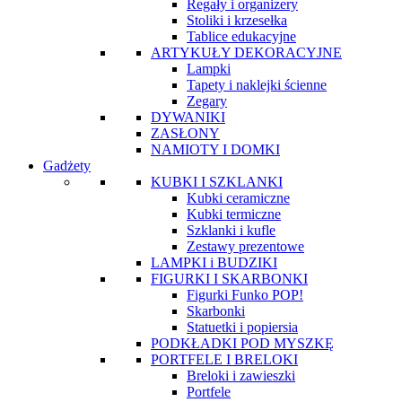
Regały i organizery
Stoliki i krzesełka
Tablice edukacyjne
ARTYKUŁY DEKORACYJNE
Lampki
Tapety i naklejki ścienne
Zegary
DYWANIKI
ZASŁONY
NAMIOTY I DOMKI
Gadżety
KUBKI I SZKLANKI
Kubki ceramiczne
Kubki termiczne
Szklanki i kufle
Zestawy prezentowe
LAMPKI i BUDZIKI
FIGURKI I SKARBONKI
Figurki Funko POP!
Skarbonki
Statuetki i popiersia
PODKŁADKI POD MYSZKĘ
PORTFELE I BRELOKI
Breloki i zawieszki
Portfele