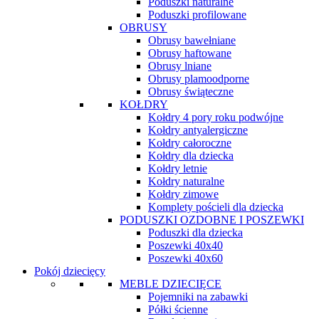
Poduszki naturalne
Poduszki profilowane
OBRUSY
Obrusy bawełniane
Obrusy haftowane
Obrusy lniane
Obrusy plamoodporne
Obrusy świąteczne
KOŁDRY
Kołdry 4 pory roku podwójne
Kołdry antyalergiczne
Kołdry całoroczne
Kołdry dla dziecka
Kołdry letnie
Kołdry naturalne
Kołdry zimowe
Komplety pościeli dla dziecka
PODUSZKI OZDOBNE I POSZEWKI
Poduszki dla dziecka
Poszewki 40x40
Poszewki 40x60
Pokój dziecięcy
MEBLE DZIECIĘCE
Pojemniki na zabawki
Półki ścienne