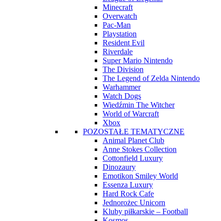
Minecraft
Overwatch
Pac-Man
Playstation
Resident Evil
Riverdale
Super Mario Nintendo
The Division
The Legend of Zelda Nintendo
Warhammer
Watch Dogs
Wiedźmin The Witcher
World of Warcraft
Xbox
POZOSTAŁE TEMATYCZNE
Animal Planet Club
Anne Stokes Collection
Cottonfield Luxury
Dinozaury
Emotikon Smiley World
Essenza Luxury
Hard Rock Cafe
Jednorożec Unicorn
Kluby piłkarskie – Football
Kosmos