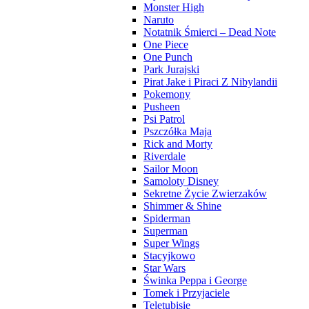
Monster High
Naruto
Notatnik Śmierci – Dead Note
One Piece
One Punch
Park Jurajski
Pirat Jake i Piraci Z Nibylandii
Pokemony
Pusheen
Psi Patrol
Pszczółka Maja
Rick and Morty
Riverdale
Sailor Moon
Samoloty Disney
Sekretne Życie Zwierzaków
Shimmer & Shine
Spiderman
Superman
Super Wings
Stacyjkowo
Star Wars
Świnka Peppa i George
Tomek i Przyjaciele
Teletubisie