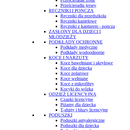
Prześcieradła frotte
Prześcieradła jersey
RĘCZNIKI I PONCZA
Ręczniki dla przedszkola
Ręczniki kąpielowe
Ręczniki z kapturem - poncza
ZASŁONY DLA DZIECI I
MŁODZIEŻY
PODKŁADY OCHRONNE
Podkłady medyczne
Podkłady wodoodporne
KOCE I NARZUTY
Koce bawełniane i akrylowe
Koce dla dziecka
Koce polarowe
Koce wełniane
Koce z mikrofibry
Kocyki do wózka
ODZIEŻ LICENCYJNA
Czapki licencyjne
Piżamy dla dziecka
T-shirty i bluzy licencyjne
PODUSZKI
Poduszki antyalergiczne
Poduszki dla dziecka