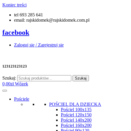
Koniec treści
tel 693 285 641
email: rajskidomek@rajskidomek.com.pl
facebook
Zaloguj się / Zarejestruj się
123123123123
Szukaj:
Szukaj
0,00
zł
Wózek
Pościele
POŚCIEL DLA DZIECKA
Pościel 100x135
Pościel 120x150
Pościel 140x200
Pościel 160x200
Pościel 90x120