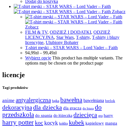
Dodaj do koszyka
Zobacz
Zobacz
FILM & TV
,
ODZIEŻ I DODATKI
,
ODZIEŻ
LICENCYJNA
,
Star Wars
,
T-shirty
,
T-shirty i bluzy
licencyjne
,
Ulubiony Bohater
T-shirt męski – STAR WARS – Lord Vader – Faith
94,99
zł
–
99,49
zł
Wybierz opcje
This product has multiple variants. The
options may be chosen on the product page
licencje
Tagi produktów
bawełna
antyalergiczna
anime
bawełniana
bajka
brelok
do
dla dziecka
dekoracyjna
dla gracza
do biura
przedszkola
dziecięca
do spania
harry
do łóżeczka
gra
harry potter
kubek
koc
kocyk
kąpielowy
manga
kołdra