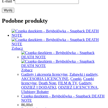
E-mail
*
Podobne produkty
Zobacz
Zobacz
Gadżety i akcesoria licencyjne
,
Zabawki i gadżety
,
AKCESORIA LICENCYJNE
,
Czapki
,
Czapki
licencyjne
,
Death Note
,
FILM & TV
,
Gadżety
,
ODZIEŻ I DODATKI
,
ODZIEŻ LICENCYJNA
,
Ulubiony Bohater
Czapka daszkiem – Bejsbolówka – Snapback DEATH
NOTE
86,00
zł