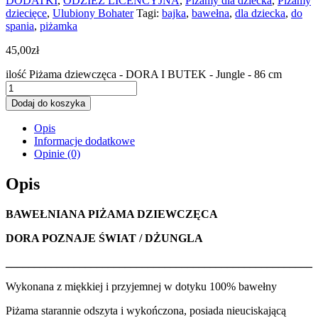
DODATKI
,
ODZIEŻ LICENCYJNA
,
Piżamy dla dziecka
,
Piżamy
dziecięce
,
Ulubiony Bohater
Tagi:
bajka
,
bawełna
,
dla dziecka
,
do
spania
,
piżamka
45,00
zł
ilość Piżama dziewczęca - DORA I BUTEK - Jungle - 86 cm
Dodaj do koszyka
Opis
Informacje dodatkowe
Opinie (0)
Opis
BAWEŁNIANA PIŻAMA DZIEWCZĘCA
DORA POZNAJE ŚWIAT / DŻUNGLA
______________________________________________________
Wykonana z miękkiej i przyjemnej w dotyku 100% bawełny
Piżama starannie odszyta i wykończona, posiada nieuciskającą