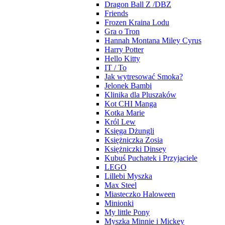
Dragon Ball Z /DBZ
Friends
Frozen Kraina Lodu
Gra o Tron
Hannah Montana Miley Cyrus
Harry Potter
Hello Kitty
IT / To
Jak wytresować Smoka?
Jelonek Bambi
Klinika dla Pluszaków
Kot CHI Manga
Kotka Marie
Król Lew
Księga Dżungli
Księżniczka Zosia
Księżniczki Dinsey
Kubuś Puchatek i Przyjaciele
LEGO
Lillebi Myszka
Max Steel
Miasteczko Haloween
Minionki
My little Pony
Myszka Minnie i Mickey