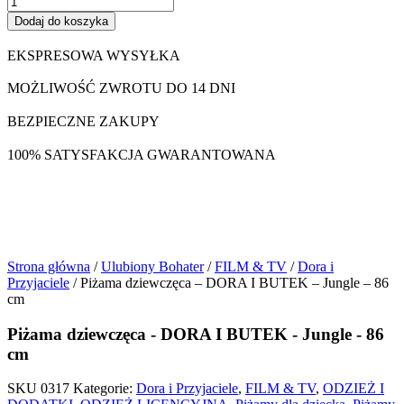
Dodaj do koszyka
EKSPRESOWA WYSYŁKA
MOŻLIWOŚĆ ZWROTU DO 14 DNI
BEZPIECZNE ZAKUPY
100% SATYSFAKCJA GWARANTOWANA
Strona główna
/
Ulubiony Bohater
/
FILM & TV
/
Dora i
Przyjaciele
/ Piżama dziewczęca – DORA I BUTEK – Jungle – 86
cm
Piżama dziewczęca - DORA I BUTEK - Jungle - 86
cm
SKU
0317
Kategorie:
Dora i Przyjaciele
,
FILM & TV
,
ODZIEŻ I