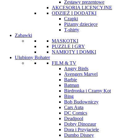
Zestawy prezentowe
AKCESORIA LICENCYJNE
ODZIEŻ I DODATKI
Czapki
Piżamy dziecięce
T-shirty
Zabawki
MASKOTKI
PUZZLE I GRY
NAMIOTY I DOMKI
Ulubiony Bohater
FILM & TV
Angry Birds
Avengers Marvel
Barbie
Batman
Biedronka i Czarny Kot
Bing
Bob Budowniczy
Cars Auta
DC Comics
Deadpool
Dobry Dinozaur
Dora i Przyjaciele
Dumbo Disney