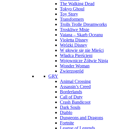
The Walking Dead
Tokyo Ghoul
Toy Story
Transformers
Trolls Trolle Dreamworks
Troskliwe Misie
Vaiana – Skarb Oceanu
Violetta Disney
Wróżki Disney
W głowie się nie Mieści
Władca Pierścieni
Wojownicze Żółwie Ninja
Wonder Woman
Zwierzogród
GRY
Animal Crossing
Assassin’s Creed
Borderlands
Call of Duty
Crash Bandicoot
Dark Souls
Diablo
Dungeons and Dragons
Fortnite
League of Legends