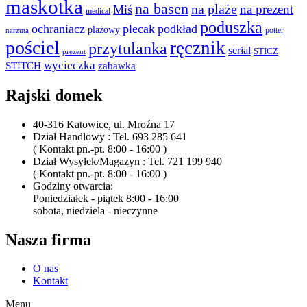
maskotka
na basen
na plaże
na prezent
Miś
medical
poduszka
ochraniacz
plecak
podkład
plażowy
potter
narzuta
pościel
ręcznik
przytulanka
serial
STICZ
prezent
wycieczka
STITCH
zabawka
Rajski domek
40-316 Katowice, ul. Mroźna 17
Dział Handlowy : Tel. 693 285 641
( Kontakt pn.-pt. 8:00 - 16:00 )
Dział Wysyłek/Magazyn : Tel. 721 199 940
( Kontakt pn.-pt. 8:00 - 16:00 )
Godziny otwarcia:
Poniedziałek - piątek 8:00 - 16:00
sobota, niedziela - nieczynne
Nasza firma
O nas
Kontakt
Menu