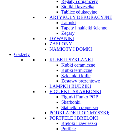
Regały i organizery
Stoliki i krzesełka
Tablice edukacyjne
ARTYKUŁY DEKORACYJNE
Lampki
Tapety i naklejki ścienne
Zegary
DYWANIKI
ZASŁONY
NAMIOTY I DOMKI
Gadżety
KUBKI I SZKLANKI
Kubki ceramiczne
Kubki termiczne
Szklanki i kufle
Zestawy prezentowe
LAMPKI i BUDZIKI
FIGURKI I SKARBONKI
Figurki Funko POP!
Skarbonki
Statuetki i popiersia
PODKŁADKI POD MYSZKĘ
PORTFELE I BRELOKI
Breloki i zawieszki
Portfele