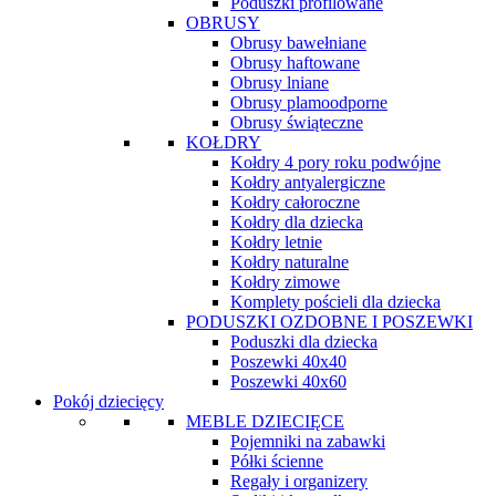
Poduszki profilowane
OBRUSY
Obrusy bawełniane
Obrusy haftowane
Obrusy lniane
Obrusy plamoodporne
Obrusy świąteczne
KOŁDRY
Kołdry 4 pory roku podwójne
Kołdry antyalergiczne
Kołdry całoroczne
Kołdry dla dziecka
Kołdry letnie
Kołdry naturalne
Kołdry zimowe
Komplety pościeli dla dziecka
PODUSZKI OZDOBNE I POSZEWKI
Poduszki dla dziecka
Poszewki 40x40
Poszewki 40x60
Pokój dziecięcy
MEBLE DZIECIĘCE
Pojemniki na zabawki
Półki ścienne
Regały i organizery