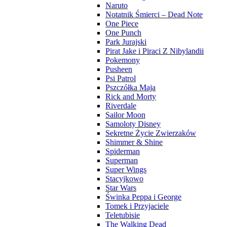
Naruto
Notatnik Śmierci – Dead Note
One Piece
One Punch
Park Jurajski
Pirat Jake i Piraci Z Nibylandii
Pokemony
Pusheen
Psi Patrol
Pszczółka Maja
Rick and Morty
Riverdale
Sailor Moon
Samoloty Disney
Sekretne Życie Zwierzaków
Shimmer & Shine
Spiderman
Superman
Super Wings
Stacyjkowo
Star Wars
Świnka Peppa i George
Tomek i Przyjaciele
Teletubisie
The Walking Dead