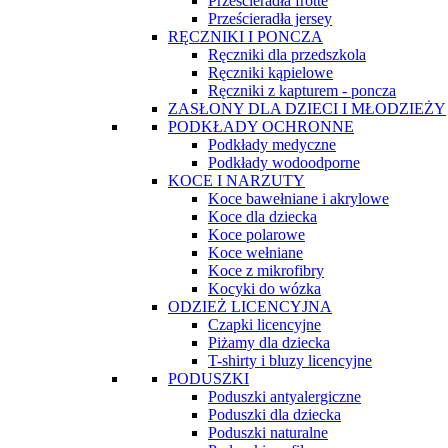
Prześcieradła frotte
Prześcieradła jersey
RĘCZNIKI I PONCZA
Ręczniki dla przedszkola
Ręczniki kąpielowe
Ręczniki z kapturem - poncza
ZASŁONY DLA DZIECI I MŁODZIEŻY
PODKŁADY OCHRONNE
Podkłady medyczne
Podkłady wodoodporne
KOCE I NARZUTY
Koce bawełniane i akrylowe
Koce dla dziecka
Koce polarowe
Koce wełniane
Koce z mikrofibry
Kocyki do wózka
ODZIEŻ LICENCYJNA
Czapki licencyjne
Piżamy dla dziecka
T-shirty i bluzy licencyjne
PODUSZKI
Poduszki antyalergiczne
Poduszki dla dziecka
Poduszki naturalne