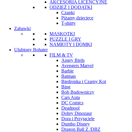
AKCESORIA LICENCYJNE
ODZIEŻ I DODATKI
Czapki
Piżamy dziecięce
T-shirty
Zabawki
MASKOTKI
PUZZLE I GRY
NAMIOTY I DOMKI
Ulubiony Bohater
FILM & TV
Angry Birds
Avengers Marvel
Barbie
Batman
Biedronka i Czarny Kot
Bing
Bob Budowniczy
Cars Auta
DC Comics
Deadpool
Dobry Dinozaur
Dora i Przyjaciele
Dumbo Disney
Dragon Ball Z /DBZ