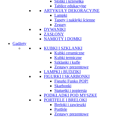
Stoliki i krzesełka
Tablice edukacyjne
ARTYKUŁY DEKORACYJNE
Lampki
Tapety i naklejki ścienne
Zegary
DYWANIKI
ZASŁONY
NAMIOTY I DOMKI
Gadżety
KUBKI I SZKLANKI
Kubki ceramiczne
Kubki termiczne
Szklanki i kufle
Zestawy prezentowe
LAMPKI i BUDZIKI
FIGURKI I SKARBONKI
Figurki Funko POP!
Skarbonki
Statuetki i popiersia
PODKŁADKI POD MYSZKĘ
PORTFELE I BRELOKI
Breloki i zawieszki
Portfele
Zestawy prezentowe