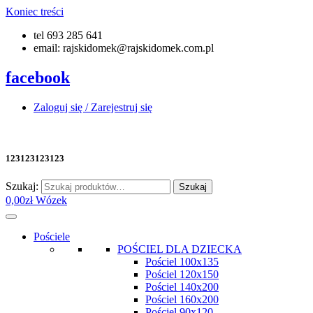
Koniec treści
tel 693 285 641
email: rajskidomek@rajskidomek.com.pl
facebook
Zaloguj się / Zarejestruj się
123123123123
Szukaj:
Szukaj
0,00
zł
Wózek
Pościele
POŚCIEL DLA DZIECKA
Pościel 100x135
Pościel 120x150
Pościel 140x200
Pościel 160x200
Pościel 90x120