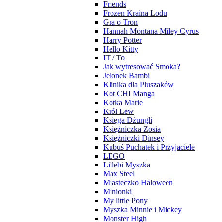
Friends
Frozen Kraina Lodu
Gra o Tron
Hannah Montana Miley Cyrus
Harry Potter
Hello Kitty
IT / To
Jak wytresować Smoka?
Jelonek Bambi
Klinika dla Pluszaków
Kot CHI Manga
Kotka Marie
Król Lew
Księga Dżungli
Księżniczka Zosia
Księżniczki Dinsey
Kubuś Puchatek i Przyjaciele
LEGO
Lillebi Myszka
Max Steel
Miasteczko Haloween
Minionki
My little Pony
Myszka Minnie i Mickey
Monster High