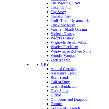
The Walking Dead
Tokyo Ghoul
Toy Story
Transformers
Trolls Trolle Dreamworks
Troskliwe Misie
Vaiana – Skarb Oceanu
Violetta Disney
Wróżki Disney
W głowie się nie Mieści
Władca Pierścieni
Wojownicze Żółwie Ninja
Wonder Woman
Zwierzogród
GRY
Animal Crossing
Assassin’s Creed
Borderlands
Call of Duty
Crash Bandicoot
Dark Souls
Diablo
Dungeons and Dragons
Fortnite
League of Legends