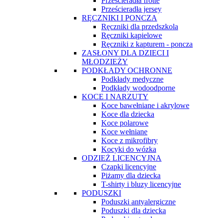
Prześcieradła frotte
Prześcieradła jersey
RĘCZNIKI I PONCZA
Ręczniki dla przedszkola
Ręczniki kąpielowe
Ręczniki z kapturem - poncza
ZASŁONY DLA DZIECI I
MŁODZIEŻY
PODKŁADY OCHRONNE
Podkłady medyczne
Podkłady wodoodporne
KOCE I NARZUTY
Koce bawełniane i akrylowe
Koce dla dziecka
Koce polarowe
Koce wełniane
Koce z mikrofibry
Kocyki do wózka
ODZIEŻ LICENCYJNA
Czapki licencyjne
Piżamy dla dziecka
T-shirty i bluzy licencyjne
PODUSZKI
Poduszki antyalergiczne
Poduszki dla dziecka