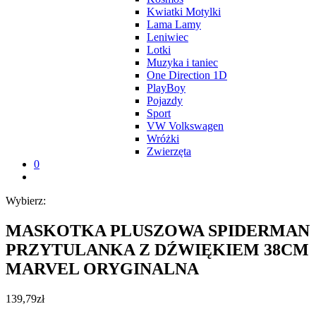
Kwiatki Motylki
Lama Lamy
Leniwiec
Lotki
Muzyka i taniec
One Direction 1D
PlayBoy
Pojazdy
Sport
VW Volkswagen
Wróżki
Zwierzęta
0
Wybierz:
MASKOTKA PLUSZOWA SPIDERMAN
PRZYTULANKA Z DŹWIĘKIEM 38CM
MARVEL ORYGINALNA
139,79
zł