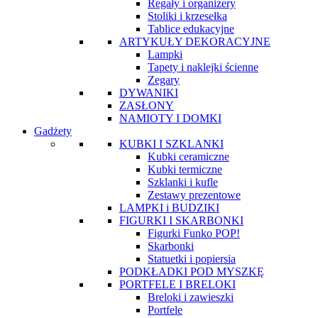
Regały i organizery
Stoliki i krzesełka
Tablice edukacyjne
ARTYKUŁY DEKORACYJNE
Lampki
Tapety i naklejki ścienne
Zegary
DYWANIKI
ZASŁONY
NAMIOTY I DOMKI
Gadżety
KUBKI I SZKLANKI
Kubki ceramiczne
Kubki termiczne
Szklanki i kufle
Zestawy prezentowe
LAMPKI i BUDZIKI
FIGURKI I SKARBONKI
Figurki Funko POP!
Skarbonki
Statuetki i popiersia
PODKŁADKI POD MYSZKĘ
PORTFELE I BRELOKI
Breloki i zawieszki
Portfele