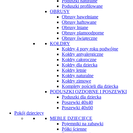
Poduszki naturalne
Poduszki profilowane
OBRUSY
Obrusy bawełniane
Obrusy haftowane
Obrusy lniane
Obrusy plamoodporne
Obrusy świąteczne
KOŁDRY
Kołdry 4 pory roku podwójne
Kołdry antyalergiczne
Kołdry całoroczne
Kołdry dla dziecka
Kołdry letnie
Kołdry naturalne
Kołdry zimowe
Komplety pościeli dla dziecka
PODUSZKI OZDOBNE I POSZEWKI
Poduszki dla dziecka
Poszewki 40x40
Poszewki 40x60
Pokój dziecięcy
MEBLE DZIECIĘCE
Pojemniki na zabawki
Półki ścienne