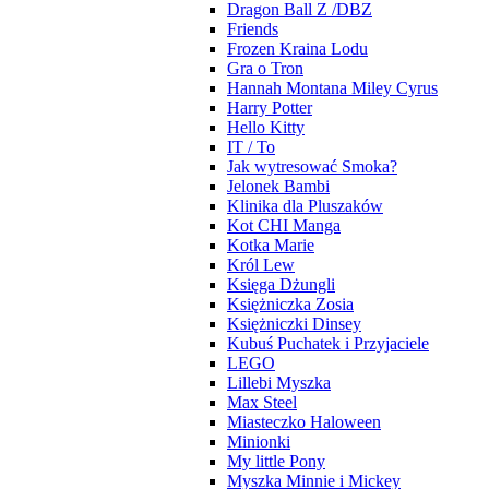
Dragon Ball Z /DBZ
Friends
Frozen Kraina Lodu
Gra o Tron
Hannah Montana Miley Cyrus
Harry Potter
Hello Kitty
IT / To
Jak wytresować Smoka?
Jelonek Bambi
Klinika dla Pluszaków
Kot CHI Manga
Kotka Marie
Król Lew
Księga Dżungli
Księżniczka Zosia
Księżniczki Dinsey
Kubuś Puchatek i Przyjaciele
LEGO
Lillebi Myszka
Max Steel
Miasteczko Haloween
Minionki
My little Pony
Myszka Minnie i Mickey