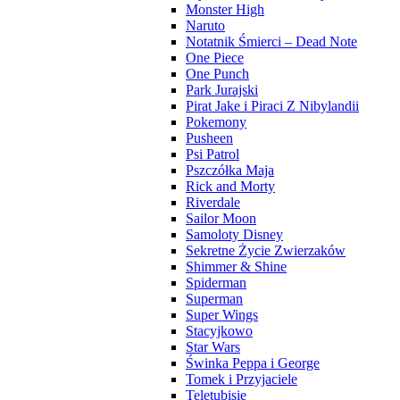
Monster High
Naruto
Notatnik Śmierci – Dead Note
One Piece
One Punch
Park Jurajski
Pirat Jake i Piraci Z Nibylandii
Pokemony
Pusheen
Psi Patrol
Pszczółka Maja
Rick and Morty
Riverdale
Sailor Moon
Samoloty Disney
Sekretne Życie Zwierzaków
Shimmer & Shine
Spiderman
Superman
Super Wings
Stacyjkowo
Star Wars
Świnka Peppa i George
Tomek i Przyjaciele
Teletubisie