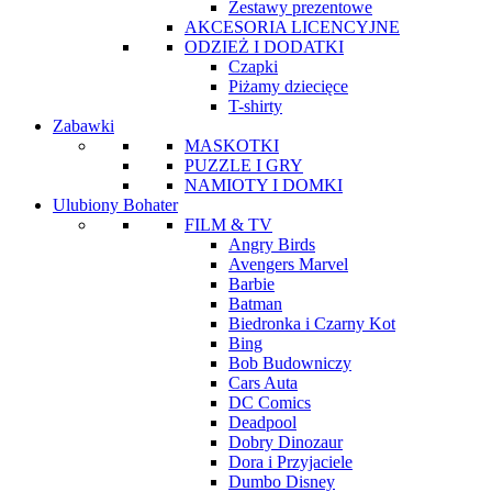
Zestawy prezentowe
AKCESORIA LICENCYJNE
ODZIEŻ I DODATKI
Czapki
Piżamy dziecięce
T-shirty
Zabawki
MASKOTKI
PUZZLE I GRY
NAMIOTY I DOMKI
Ulubiony Bohater
FILM & TV
Angry Birds
Avengers Marvel
Barbie
Batman
Biedronka i Czarny Kot
Bing
Bob Budowniczy
Cars Auta
DC Comics
Deadpool
Dobry Dinozaur
Dora i Przyjaciele
Dumbo Disney