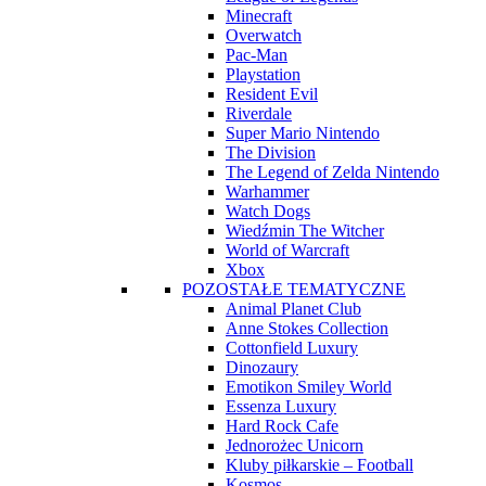
Minecraft
Overwatch
Pac-Man
Playstation
Resident Evil
Riverdale
Super Mario Nintendo
The Division
The Legend of Zelda Nintendo
Warhammer
Watch Dogs
Wiedźmin The Witcher
World of Warcraft
Xbox
POZOSTAŁE TEMATYCZNE
Animal Planet Club
Anne Stokes Collection
Cottonfield Luxury
Dinozaury
Emotikon Smiley World
Essenza Luxury
Hard Rock Cafe
Jednorożec Unicorn
Kluby piłkarskie – Football
Kosmos