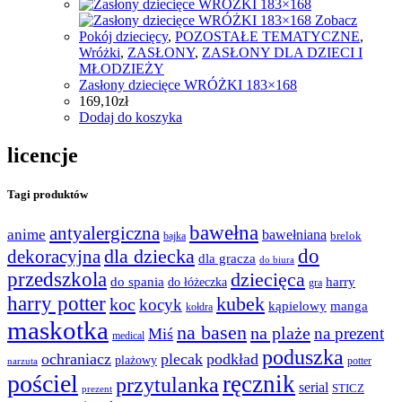
Zobacz
Pokój dziecięcy
,
POZOSTAŁE TEMATYCZNE
,
Wróżki
,
ZASŁONY
,
ZASŁONY DLA DZIECI I
MŁODZIEŻY
Zasłony dziecięce WRÓŻKI 183×168
169,10
zł
Dodaj do koszyka
licencje
Tagi produktów
bawełna
antyalergiczna
anime
bawełniana
bajka
brelok
do
dla dziecka
dekoracyjna
dla gracza
do biura
przedszkola
dziecięca
do spania
harry
do łóżeczka
gra
harry potter
kubek
koc
kocyk
kąpielowy
manga
kołdra
maskotka
na basen
na plaże
na prezent
Miś
medical
poduszka
ochraniacz
plecak
podkład
plażowy
potter
narzuta
pościel
ręcznik
przytulanka
serial
STICZ
prezent