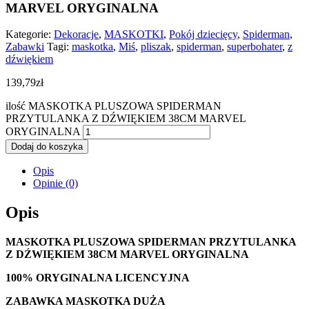
MARVEL ORYGINALNA
Kategorie:
Dekoracje
,
MASKOTKI
,
Pokój dziecięcy
,
Spiderman
,
Zabawki
Tagi:
maskotka
,
Miś
,
pliszak
,
spiderman
,
superbohater
,
z
dźwiękiem
139,79
zł
ilość MASKOTKA PLUSZOWA SPIDERMAN
PRZYTULANKA Z DŹWIĘKIEM 38CM MARVEL
ORYGINALNA
Dodaj do koszyka
Opis
Opinie (0)
Opis
MASKOTKA PLUSZOWA SPIDERMAN PRZYTULANKA
Z DŹWIĘKIEM 38CM MARVEL ORYGINALNA
100% ORYGINALNA LICENCYJNA
ZABAWKA MASKOTKA DUŻA