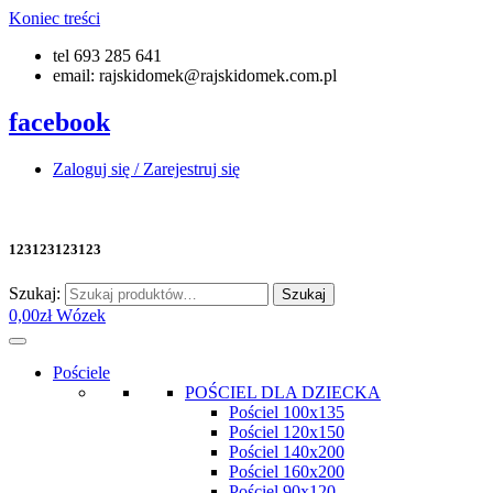
Koniec treści
tel 693 285 641
email: rajskidomek@rajskidomek.com.pl
facebook
Zaloguj się / Zarejestruj się
123123123123
Szukaj:
Szukaj
0,00
zł
Wózek
Pościele
POŚCIEL DLA DZIECKA
Pościel 100x135
Pościel 120x150
Pościel 140x200
Pościel 160x200
Pościel 90x120