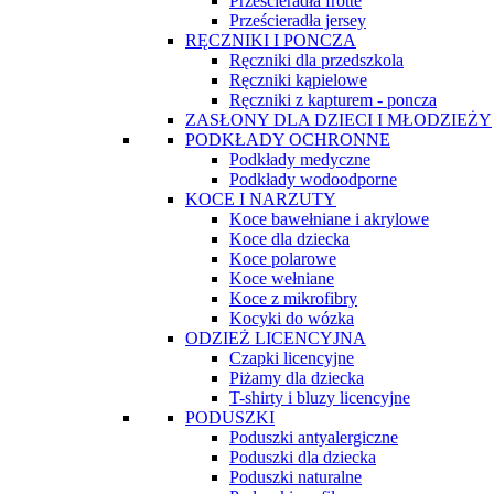
Prześcieradła frotte
Prześcieradła jersey
RĘCZNIKI I PONCZA
Ręczniki dla przedszkola
Ręczniki kąpielowe
Ręczniki z kapturem - poncza
ZASŁONY DLA DZIECI I MŁODZIEŻY
PODKŁADY OCHRONNE
Podkłady medyczne
Podkłady wodoodporne
KOCE I NARZUTY
Koce bawełniane i akrylowe
Koce dla dziecka
Koce polarowe
Koce wełniane
Koce z mikrofibry
Kocyki do wózka
ODZIEŻ LICENCYJNA
Czapki licencyjne
Piżamy dla dziecka
T-shirty i bluzy licencyjne
PODUSZKI
Poduszki antyalergiczne
Poduszki dla dziecka
Poduszki naturalne