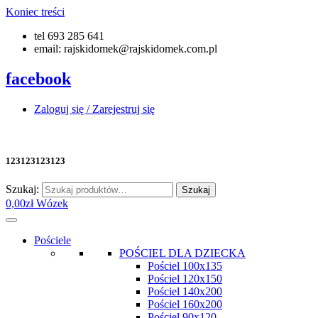
Koniec treści
tel 693 285 641
email: rajskidomek@rajskidomek.com.pl
facebook
Zaloguj się / Zarejestruj się
123123123123
Szukaj:
Szukaj
0,00
zł
Wózek
Pościele
POŚCIEL DLA DZIECKA
Pościel 100x135
Pościel 120x150
Pościel 140x200
Pościel 160x200
Pościel 90x120