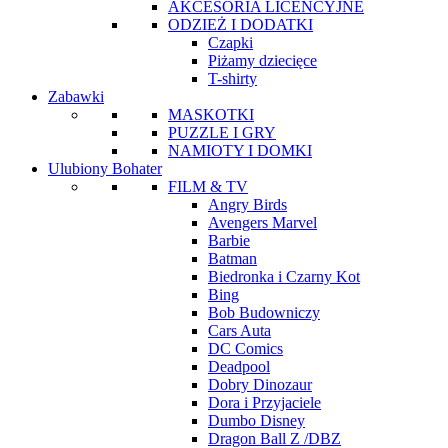
AKCESORIA LICENCYJNE
ODZIEŻ I DODATKI
Czapki
Piżamy dziecięce
T-shirty
Zabawki
MASKOTKI
PUZZLE I GRY
NAMIOTY I DOMKI
Ulubiony Bohater
FILM & TV
Angry Birds
Avengers Marvel
Barbie
Batman
Biedronka i Czarny Kot
Bing
Bob Budowniczy
Cars Auta
DC Comics
Deadpool
Dobry Dinozaur
Dora i Przyjaciele
Dumbo Disney
Dragon Ball Z /DBZ