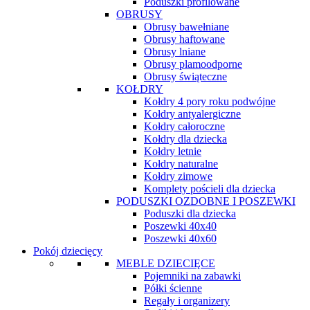
Poduszki profilowane
OBRUSY
Obrusy bawełniane
Obrusy haftowane
Obrusy lniane
Obrusy plamoodporne
Obrusy świąteczne
KOŁDRY
Kołdry 4 pory roku podwójne
Kołdry antyalergiczne
Kołdry całoroczne
Kołdry dla dziecka
Kołdry letnie
Kołdry naturalne
Kołdry zimowe
Komplety pościeli dla dziecka
PODUSZKI OZDOBNE I POSZEWKI
Poduszki dla dziecka
Poszewki 40x40
Poszewki 40x60
Pokój dziecięcy
MEBLE DZIECIĘCE
Pojemniki na zabawki
Półki ścienne
Regały i organizery