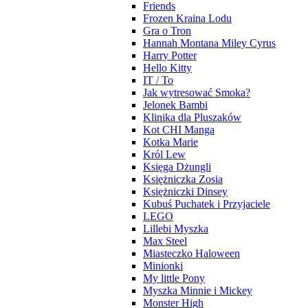
Friends
Frozen Kraina Lodu
Gra o Tron
Hannah Montana Miley Cyrus
Harry Potter
Hello Kitty
IT / To
Jak wytresować Smoka?
Jelonek Bambi
Klinika dla Pluszaków
Kot CHI Manga
Kotka Marie
Król Lew
Księga Dżungli
Księżniczka Zosia
Księżniczki Dinsey
Kubuś Puchatek i Przyjaciele
LEGO
Lillebi Myszka
Max Steel
Miasteczko Haloween
Minionki
My little Pony
Myszka Minnie i Mickey
Monster High