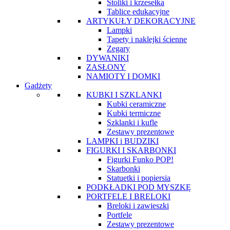
Stoliki i krzesełka
Tablice edukacyjne
ARTYKUŁY DEKORACYJNE
Lampki
Tapety i naklejki ścienne
Zegary
DYWANIKI
ZASŁONY
NAMIOTY I DOMKI
Gadżety
KUBKI I SZKLANKI
Kubki ceramiczne
Kubki termiczne
Szklanki i kufle
Zestawy prezentowe
LAMPKI i BUDZIKI
FIGURKI I SKARBONKI
Figurki Funko POP!
Skarbonki
Statuetki i popiersia
PODKŁADKI POD MYSZKĘ
PORTFELE I BRELOKI
Breloki i zawieszki
Portfele
Zestawy prezentowe