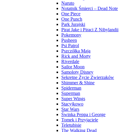
Naruto
Notatnik Śmierci – Dead Note
One Piece
One Punch
Park Jurajski
Pirat Jake i Piraci Z Nibylandii
Pokemony
Pusheen
Psi Patrol
Pszczółka Maja
Rick and Morty
Riverdale
Sailor Moon
Samoloty Disney
Sekretne Życie Zwierzaków
Shimmer & Shine
Spiderman
Superman
Super Wings
Stacyjkowo
Star Wars
Świnka Peppa i George
Tomek i Przyjaciele
Teletubisie
The Walking Dead