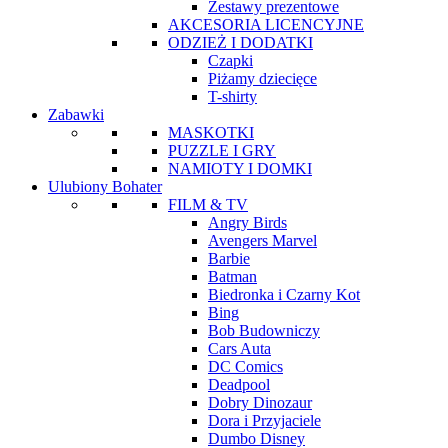
Zestawy prezentowe
AKCESORIA LICENCYJNE
ODZIEŻ I DODATKI
Czapki
Piżamy dziecięce
T-shirty
Zabawki
MASKOTKI
PUZZLE I GRY
NAMIOTY I DOMKI
Ulubiony Bohater
FILM & TV
Angry Birds
Avengers Marvel
Barbie
Batman
Biedronka i Czarny Kot
Bing
Bob Budowniczy
Cars Auta
DC Comics
Deadpool
Dobry Dinozaur
Dora i Przyjaciele
Dumbo Disney