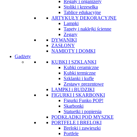
Regały i organizery
Stoliki i krzesełka
Tablice edukacyjne
ARTYKUŁY DEKORACYJNE
Lampki
Tapety i naklejki ścienne
Zegary
DYWANIKI
ZASŁONY
NAMIOTY I DOMKI
Gadżety
KUBKI I SZKLANKI
Kubki ceramiczne
Kubki termiczne
Szklanki i kufle
Zestawy prezentowe
LAMPKI i BUDZIKI
FIGURKI I SKARBONKI
Figurki Funko POP!
Skarbonki
Statuetki i popiersia
PODKŁADKI POD MYSZKĘ
PORTFELE I BRELOKI
Breloki i zawieszki
Portfele