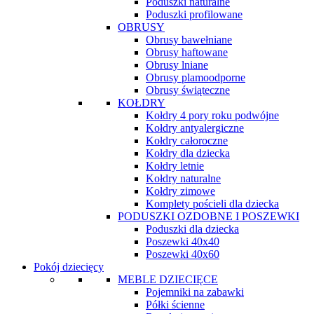
Poduszki naturalne
Poduszki profilowane
OBRUSY
Obrusy bawełniane
Obrusy haftowane
Obrusy lniane
Obrusy plamoodporne
Obrusy świąteczne
KOŁDRY
Kołdry 4 pory roku podwójne
Kołdry antyalergiczne
Kołdry całoroczne
Kołdry dla dziecka
Kołdry letnie
Kołdry naturalne
Kołdry zimowe
Komplety pościeli dla dziecka
PODUSZKI OZDOBNE I POSZEWKI
Poduszki dla dziecka
Poszewki 40x40
Poszewki 40x60
Pokój dziecięcy
MEBLE DZIECIĘCE
Pojemniki na zabawki
Półki ścienne