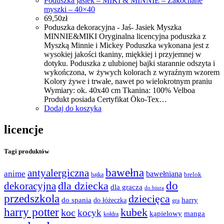
Poduszka jasiek – MIKI & MINNIE – Zakochane
myszki – 40×40
69,50
zł
Poduszka dekoracyjna - Jaś- Jasiek Myszka
MINNIE&MIKI Oryginalna licencyjna poduszka z
Myszką Minnie i Mickey Poduszka wykonana jest z
wysokiej jakości tkaniny, miękkiej i przyjemnej w
dotyku. Poduszka z ulubionej bajki starannie odszyta i
wykończona, w żywych kolorach z wyraźnym wzorem
Kolory żywe i trwałe, nawet po wielokrotnym praniu
Wymiary: ok. 40x40 cm Tkanina: 100% Velboa
Produkt posiada Certyfikat Öko-Tex…
Dodaj do koszyka
licencje
Tagi produktów
bawełna
antyalergiczna
anime
bawełniana
bajka
brelok
do
dla dziecka
dekoracyjna
dla gracza
do biura
przedszkola
dziecięca
do spania
harry
do łóżeczka
gra
harry potter
kubek
koc
kocyk
kąpielowy
manga
kołdra