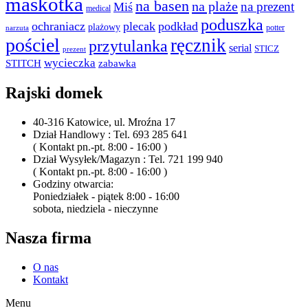
maskotka
na basen
na plaże
na prezent
Miś
medical
poduszka
ochraniacz
plecak
podkład
plażowy
potter
narzuta
pościel
ręcznik
przytulanka
serial
STICZ
prezent
wycieczka
STITCH
zabawka
Rajski domek
40-316 Katowice, ul. Mroźna 17
Dział Handlowy : Tel. 693 285 641
( Kontakt pn.-pt. 8:00 - 16:00 )
Dział Wysyłek/Magazyn : Tel. 721 199 940
( Kontakt pn.-pt. 8:00 - 16:00 )
Godziny otwarcia:
Poniedziałek - piątek 8:00 - 16:00
sobota, niedziela - nieczynne
Nasza firma
O nas
Kontakt
Menu