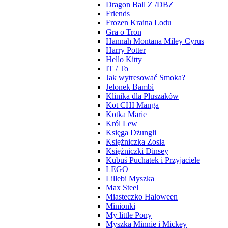
Dragon Ball Z /DBZ
Friends
Frozen Kraina Lodu
Gra o Tron
Hannah Montana Miley Cyrus
Harry Potter
Hello Kitty
IT / To
Jak wytresować Smoka?
Jelonek Bambi
Klinika dla Pluszaków
Kot CHI Manga
Kotka Marie
Król Lew
Księga Dżungli
Księżniczka Zosia
Księżniczki Dinsey
Kubuś Puchatek i Przyjaciele
LEGO
Lillebi Myszka
Max Steel
Miasteczko Haloween
Minionki
My little Pony
Myszka Minnie i Mickey