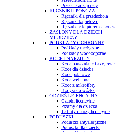
Prześcieradła frotte
Prześcieradła jersey
RĘCZNIKI I PONCZA
Ręczniki dla przedszkola
Ręczniki kąpielowe
Ręczniki z kapturem - poncza
ZASŁONY DLA DZIECI I
MŁODZIEŻY
PODKŁADY OCHRONNE
Podkłady medyczne
Podkłady wodoodporne
KOCE I NARZUTY
Koce bawełniane i akrylowe
Koce dla dziecka
Koce polarowe
Koce wełniane
Koce z mikrofibry
Kocyki do wózka
ODZIEŻ LICENCYJNA
Czapki licencyjne
Piżamy dla dziecka
T-shirty i bluzy licencyjne
PODUSZKI
Poduszki antyalergiczne
Poduszki dla dziecka