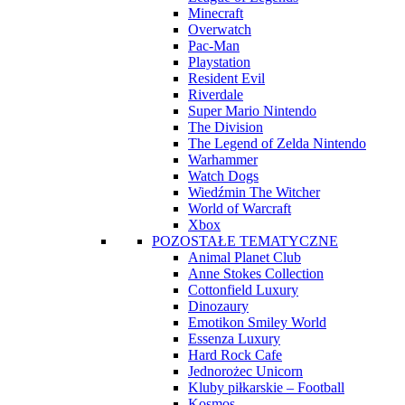
Minecraft
Overwatch
Pac-Man
Playstation
Resident Evil
Riverdale
Super Mario Nintendo
The Division
The Legend of Zelda Nintendo
Warhammer
Watch Dogs
Wiedźmin The Witcher
World of Warcraft
Xbox
POZOSTAŁE TEMATYCZNE
Animal Planet Club
Anne Stokes Collection
Cottonfield Luxury
Dinozaury
Emotikon Smiley World
Essenza Luxury
Hard Rock Cafe
Jednorożec Unicorn
Kluby piłkarskie – Football
Kosmos