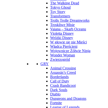
The Walking Dead
Tokyo Ghoul
Toy Story
Transformers
Trolls Trolle Dreamworks
Troskliwe Misie
Vaiana – Skarb Oceanu
Violetta Disney
Wróżki Disney
W głowie się nie Mieści
Władca Pierścieni
Wojownicze Żółwie Ninja
Wonder Woman
Zwierzogród
GRY
Animal Crossing
Assassin’s Creed
Borderlands
Call of Duty
Crash Bandicoot
Dark Souls
Diablo
Dungeons and Dragons
Fortnite
League of Legends