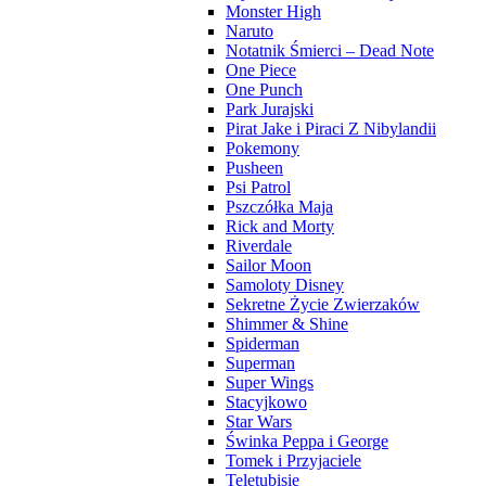
Monster High
Naruto
Notatnik Śmierci – Dead Note
One Piece
One Punch
Park Jurajski
Pirat Jake i Piraci Z Nibylandii
Pokemony
Pusheen
Psi Patrol
Pszczółka Maja
Rick and Morty
Riverdale
Sailor Moon
Samoloty Disney
Sekretne Życie Zwierzaków
Shimmer & Shine
Spiderman
Superman
Super Wings
Stacyjkowo
Star Wars
Świnka Peppa i George
Tomek i Przyjaciele
Teletubisie