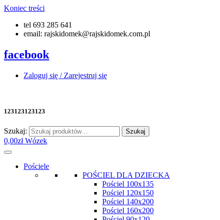
Koniec treści
tel 693 285 641
email: rajskidomek@rajskidomek.com.pl
facebook
Zaloguj się / Zarejestruj się
123123123123
Szukaj:
Szukaj
0,00
zł
Wózek
Pościele
POŚCIEL DLA DZIECKA
Pościel 100x135
Pościel 120x150
Pościel 140x200
Pościel 160x200
Pościel 90x120