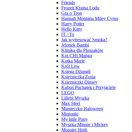
Friends
Frozen Kraina Lodu
Gra o Tron
Hannah Montana Miley Cyrus
Harry Potter
Hello Kitty
IT / To
Jak wytresować Smoka?
Jelonek Bambi
Klinika dla Pluszaków
Kot CHI Manga
Kotka Marie
Król Lew
Księga Dżungli
Księżniczka Zosia
Księżniczki Dinsey
Kubuś Puchatek i Przyjaciele
LEGO
Lillebi Myszka
Max Steel
Miasteczko Haloween
Minionki
My little Pony
Myszka Minnie i Mickey
Monster High