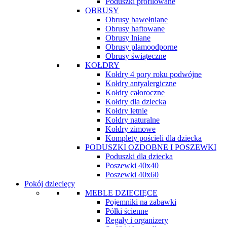
Poduszki profilowane
OBRUSY
Obrusy bawełniane
Obrusy haftowane
Obrusy lniane
Obrusy plamoodporne
Obrusy świąteczne
KOŁDRY
Kołdry 4 pory roku podwójne
Kołdry antyalergiczne
Kołdry całoroczne
Kołdry dla dziecka
Kołdry letnie
Kołdry naturalne
Kołdry zimowe
Komplety pościeli dla dziecka
PODUSZKI OZDOBNE I POSZEWKI
Poduszki dla dziecka
Poszewki 40x40
Poszewki 40x60
Pokój dziecięcy
MEBLE DZIECIĘCE
Pojemniki na zabawki
Półki ścienne
Regały i organizery