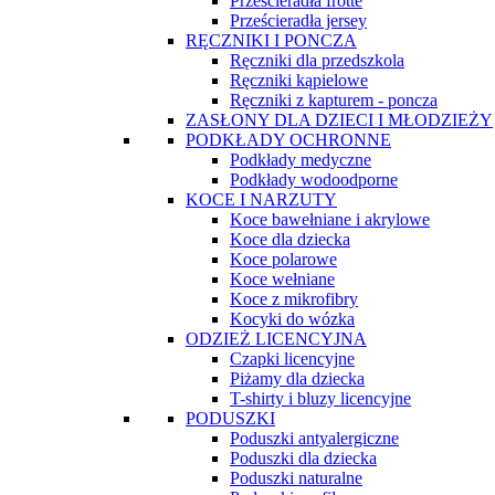
Prześcieradła frotte
Prześcieradła jersey
RĘCZNIKI I PONCZA
Ręczniki dla przedszkola
Ręczniki kąpielowe
Ręczniki z kapturem - poncza
ZASŁONY DLA DZIECI I MŁODZIEŻY
PODKŁADY OCHRONNE
Podkłady medyczne
Podkłady wodoodporne
KOCE I NARZUTY
Koce bawełniane i akrylowe
Koce dla dziecka
Koce polarowe
Koce wełniane
Koce z mikrofibry
Kocyki do wózka
ODZIEŻ LICENCYJNA
Czapki licencyjne
Piżamy dla dziecka
T-shirty i bluzy licencyjne
PODUSZKI
Poduszki antyalergiczne
Poduszki dla dziecka
Poduszki naturalne