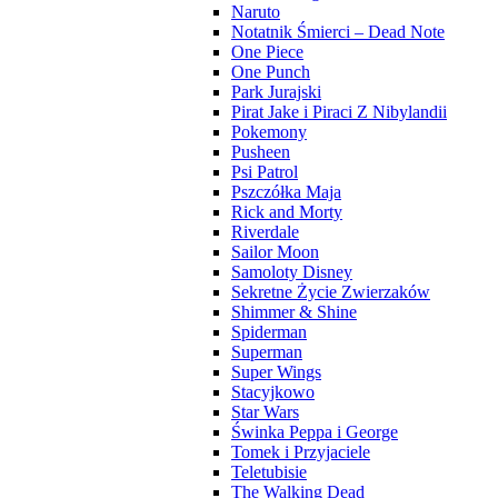
Naruto
Notatnik Śmierci – Dead Note
One Piece
One Punch
Park Jurajski
Pirat Jake i Piraci Z Nibylandii
Pokemony
Pusheen
Psi Patrol
Pszczółka Maja
Rick and Morty
Riverdale
Sailor Moon
Samoloty Disney
Sekretne Życie Zwierzaków
Shimmer & Shine
Spiderman
Superman
Super Wings
Stacyjkowo
Star Wars
Świnka Peppa i George
Tomek i Przyjaciele
Teletubisie
The Walking Dead