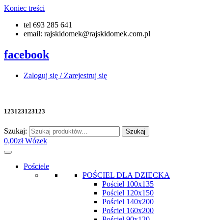
Koniec treści
tel 693 285 641
email: rajskidomek@rajskidomek.com.pl
facebook
Zaloguj się / Zarejestruj się
123123123123
Szukaj:
Szukaj
0,00
zł
Wózek
Pościele
POŚCIEL DLA DZIECKA
Pościel 100x135
Pościel 120x150
Pościel 140x200
Pościel 160x200
Pościel 90x120