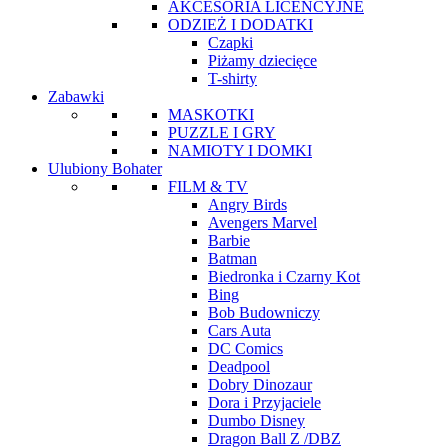
AKCESORIA LICENCYJNE
ODZIEŻ I DODATKI
Czapki
Piżamy dziecięce
T-shirty
Zabawki
MASKOTKI
PUZZLE I GRY
NAMIOTY I DOMKI
Ulubiony Bohater
FILM & TV
Angry Birds
Avengers Marvel
Barbie
Batman
Biedronka i Czarny Kot
Bing
Bob Budowniczy
Cars Auta
DC Comics
Deadpool
Dobry Dinozaur
Dora i Przyjaciele
Dumbo Disney
Dragon Ball Z /DBZ