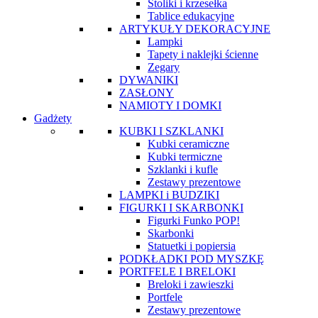
Stoliki i krzesełka
Tablice edukacyjne
ARTYKUŁY DEKORACYJNE
Lampki
Tapety i naklejki ścienne
Zegary
DYWANIKI
ZASŁONY
NAMIOTY I DOMKI
Gadżety
KUBKI I SZKLANKI
Kubki ceramiczne
Kubki termiczne
Szklanki i kufle
Zestawy prezentowe
LAMPKI i BUDZIKI
FIGURKI I SKARBONKI
Figurki Funko POP!
Skarbonki
Statuetki i popiersia
PODKŁADKI POD MYSZKĘ
PORTFELE I BRELOKI
Breloki i zawieszki
Portfele
Zestawy prezentowe