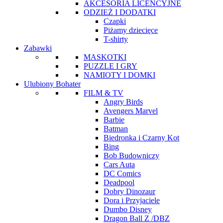
AKCESORIA LICENCYJNE
ODZIEŻ I DODATKI
Czapki
Piżamy dziecięce
T-shirty
Zabawki
MASKOTKI
PUZZLE I GRY
NAMIOTY I DOMKI
Ulubiony Bohater
FILM & TV
Angry Birds
Avengers Marvel
Barbie
Batman
Biedronka i Czarny Kot
Bing
Bob Budowniczy
Cars Auta
DC Comics
Deadpool
Dobry Dinozaur
Dora i Przyjaciele
Dumbo Disney
Dragon Ball Z /DBZ