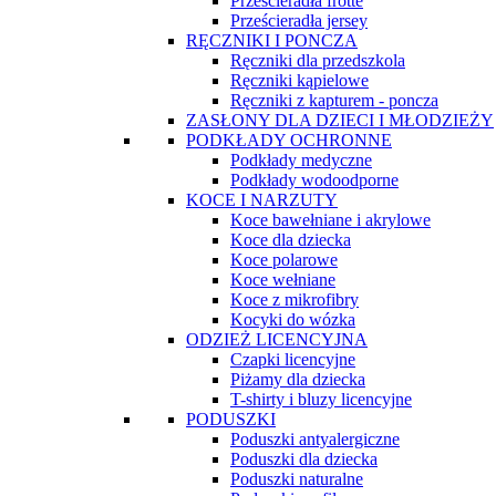
Prześcieradła frotte
Prześcieradła jersey
RĘCZNIKI I PONCZA
Ręczniki dla przedszkola
Ręczniki kąpielowe
Ręczniki z kapturem - poncza
ZASŁONY DLA DZIECI I MŁODZIEŻY
PODKŁADY OCHRONNE
Podkłady medyczne
Podkłady wodoodporne
KOCE I NARZUTY
Koce bawełniane i akrylowe
Koce dla dziecka
Koce polarowe
Koce wełniane
Koce z mikrofibry
Kocyki do wózka
ODZIEŻ LICENCYJNA
Czapki licencyjne
Piżamy dla dziecka
T-shirty i bluzy licencyjne
PODUSZKI
Poduszki antyalergiczne
Poduszki dla dziecka
Poduszki naturalne