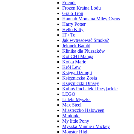
Friends
Frozen Kraina Lodu
Gra o Tron
Hannah Montana Miley Cyrus
Harry Potter
Hello Kitty
IT / To
Jak wytresować Smoka?
Jelonek Bambi
Klinika dla Pluszaków
Kot CHI Manga
Kotka Marie
Król Lew
Księga Dżungli
Księżniczka Zosia
Księżniczki Dinsey
Kubuś Puchatek i Przyjaciele
LEGO
Lillebi Myszka
Max Steel
Miasteczko Haloween
Minionki
My little Pony
Myszka Minnie i Mickey
Monster High