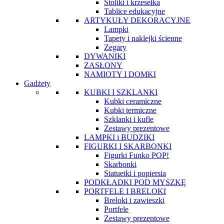
Stoliki i krzesełka
Tablice edukacyjne
ARTYKUŁY DEKORACYJNE
Lampki
Tapety i naklejki ścienne
Zegary
DYWANIKI
ZASŁONY
NAMIOTY I DOMKI
Gadżety
KUBKI I SZKLANKI
Kubki ceramiczne
Kubki termiczne
Szklanki i kufle
Zestawy prezentowe
LAMPKI i BUDZIKI
FIGURKI I SKARBONKI
Figurki Funko POP!
Skarbonki
Statuetki i popiersia
PODKŁADKI POD MYSZKĘ
PORTFELE I BRELOKI
Breloki i zawieszki
Portfele
Zestawy prezentowe