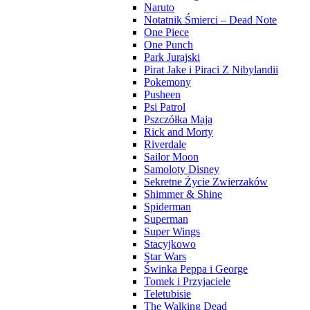
Naruto
Notatnik Śmierci – Dead Note
One Piece
One Punch
Park Jurajski
Pirat Jake i Piraci Z Nibylandii
Pokemony
Pusheen
Psi Patrol
Pszczółka Maja
Rick and Morty
Riverdale
Sailor Moon
Samoloty Disney
Sekretne Życie Zwierzaków
Shimmer & Shine
Spiderman
Superman
Super Wings
Stacyjkowo
Star Wars
Świnka Peppa i George
Tomek i Przyjaciele
Teletubisie
The Walking Dead