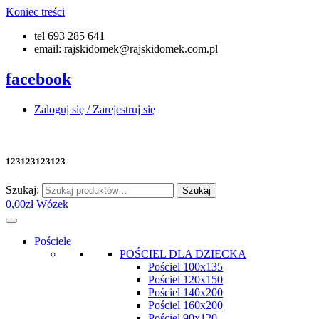
Koniec treści
tel 693 285 641
email: rajskidomek@rajskidomek.com.pl
facebook
Zaloguj się / Zarejestruj się
123123123123
Szukaj:
Szukaj
0,00
zł
Wózek
Pościele
POŚCIEL DLA DZIECKA
Pościel 100x135
Pościel 120x150
Pościel 140x200
Pościel 160x200
Pościel 90x120