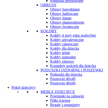
Poduszki profilowane
OBRUSY
Obrusy bawełniane
Obrusy haftowane
Obrusy lniane
Obrusy plamoodporne
Obrusy świąteczne
KOŁDRY
Kołdry 4 pory roku podwójne
Kołdry antyalergiczne
Kołdry całoroczne
Kołdry dla dziecka
Kołdry letnie
Kołdry naturalne
Kołdry zimowe
Komplety pościeli dla dziecka
PODUSZKI OZDOBNE I POSZEWKI
Poduszki dla dziecka
Poszewki 40x40
Poszewki 40x60
Pokój dziecięcy
MEBLE DZIECIĘCE
Pojemniki na zabawki
Półki ścienne
Regały i organizery