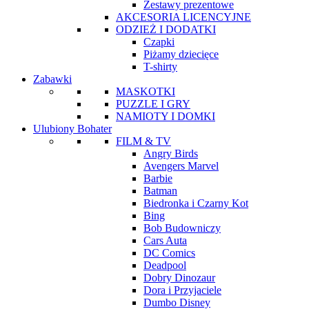
Zestawy prezentowe
AKCESORIA LICENCYJNE
ODZIEŻ I DODATKI
Czapki
Piżamy dziecięce
T-shirty
Zabawki
MASKOTKI
PUZZLE I GRY
NAMIOTY I DOMKI
Ulubiony Bohater
FILM & TV
Angry Birds
Avengers Marvel
Barbie
Batman
Biedronka i Czarny Kot
Bing
Bob Budowniczy
Cars Auta
DC Comics
Deadpool
Dobry Dinozaur
Dora i Przyjaciele
Dumbo Disney