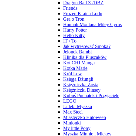
Dragon Ball Z /DBZ
Friends
Frozen Kraina Lodu
Gra o Tron
Hannah Montana Miley Cyrus
Harry Potter
Hello Kitty
IT / To
Jak wytresować Smoka?
Jelonek Bambi
Klinika dla Pluszaków
Kot CHI Manga
Kotka Marie
Król Lew
Księga Dżungli
Księżniczka Zosia
Księżniczki Dinsey
Kubuś Puchatek i Przyjaciele
LEGO
Lillebi Myszka
Max Steel
Miasteczko Haloween
Minionki
My little Pony
Myszka Minnie i Mickey