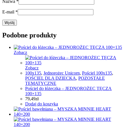
Nazwa
*
E-mail
*
Podobne produkty
Zobacz
Zobacz
100x135
,
Jednorożec Unicorn
,
Pościel 100x135
,
POŚCIEL DLA DZIECKA
,
POZOSTAŁE
TEMATYCZNE
Pościel do łóżeczka – JEDNOROŻEC TĘCZA
100×135
79,49
zł
Dodaj do koszyka