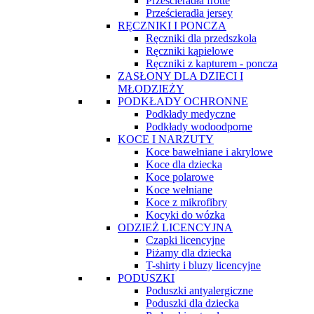
Prześcieradła frotte
Prześcieradła jersey
RĘCZNIKI I PONCZA
Ręczniki dla przedszkola
Ręczniki kąpielowe
Ręczniki z kapturem - poncza
ZASŁONY DLA DZIECI I
MŁODZIEŻY
PODKŁADY OCHRONNE
Podkłady medyczne
Podkłady wodoodporne
KOCE I NARZUTY
Koce bawełniane i akrylowe
Koce dla dziecka
Koce polarowe
Koce wełniane
Koce z mikrofibry
Kocyki do wózka
ODZIEŻ LICENCYJNA
Czapki licencyjne
Piżamy dla dziecka
T-shirty i bluzy licencyjne
PODUSZKI
Poduszki antyalergiczne
Poduszki dla dziecka