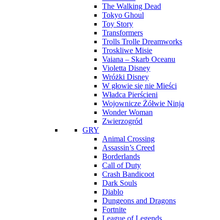
The Walking Dead
Tokyo Ghoul
Toy Story
Transformers
Trolls Trolle Dreamworks
Troskliwe Misie
Vaiana – Skarb Oceanu
Violetta Disney
Wróżki Disney
W głowie się nie Mieści
Władca Pierścieni
Wojownicze Żółwie Ninja
Wonder Woman
Zwierzogród
GRY
Animal Crossing
Assassin’s Creed
Borderlands
Call of Duty
Crash Bandicoot
Dark Souls
Diablo
Dungeons and Dragons
Fortnite
League of Legends