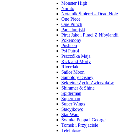
Monster High
Naruto
Notatnik Śmierci – Dead Note
One Piece
One Punch
Park Jurajski
Pirat Jake i Piraci Z Nibylandii
Pokemony
Pusheen
Psi Patrol
Pszczółka Maja
Rick and Morty
Riverdale
Sailor Moon
Samoloty Disney
Sekretne Życie Zwierzaków
Shimmer & Shine
Spiderman
Superman
Super Wings
Stacyjkowo
Star Wars
Świnka Peppa i George
Tomek i Przyjaciele
Teletubisie