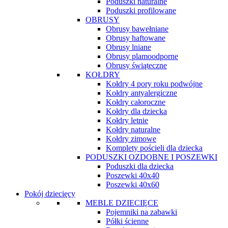
Poduszki naturalne
Poduszki profilowane
OBRUSY
Obrusy bawełniane
Obrusy haftowane
Obrusy lniane
Obrusy plamoodporne
Obrusy świąteczne
KOŁDRY
Kołdry 4 pory roku podwójne
Kołdry antyalergiczne
Kołdry całoroczne
Kołdry dla dziecka
Kołdry letnie
Kołdry naturalne
Kołdry zimowe
Komplety pościeli dla dziecka
PODUSZKI OZDOBNE I POSZEWKI
Poduszki dla dziecka
Poszewki 40x40
Poszewki 40x60
Pokój dziecięcy
MEBLE DZIECIĘCE
Pojemniki na zabawki
Półki ścienne