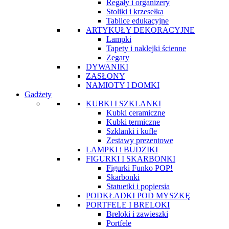
Regały i organizery
Stoliki i krzesełka
Tablice edukacyjne
ARTYKUŁY DEKORACYJNE
Lampki
Tapety i naklejki ścienne
Zegary
DYWANIKI
ZASŁONY
NAMIOTY I DOMKI
Gadżety
KUBKI I SZKLANKI
Kubki ceramiczne
Kubki termiczne
Szklanki i kufle
Zestawy prezentowe
LAMPKI i BUDZIKI
FIGURKI I SKARBONKI
Figurki Funko POP!
Skarbonki
Statuetki i popiersia
PODKŁADKI POD MYSZKĘ
PORTFELE I BRELOKI
Breloki i zawieszki
Portfele