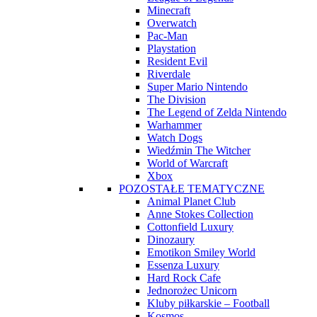
Minecraft
Overwatch
Pac-Man
Playstation
Resident Evil
Riverdale
Super Mario Nintendo
The Division
The Legend of Zelda Nintendo
Warhammer
Watch Dogs
Wiedźmin The Witcher
World of Warcraft
Xbox
POZOSTAŁE TEMATYCZNE
Animal Planet Club
Anne Stokes Collection
Cottonfield Luxury
Dinozaury
Emotikon Smiley World
Essenza Luxury
Hard Rock Cafe
Jednorożec Unicorn
Kluby piłkarskie – Football
Kosmos