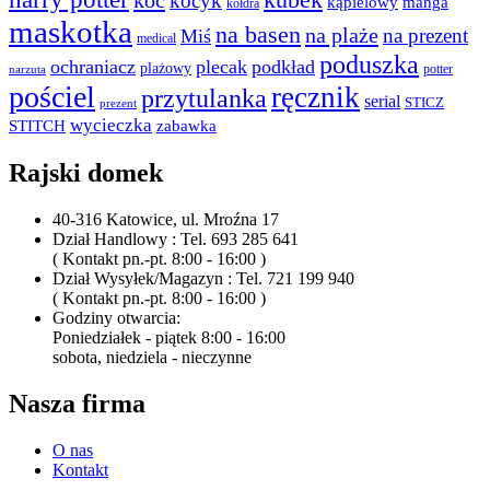
kocyk
kąpielowy
manga
kołdra
maskotka
na basen
na plaże
na prezent
Miś
medical
poduszka
ochraniacz
plecak
podkład
plażowy
potter
narzuta
pościel
ręcznik
przytulanka
serial
STICZ
prezent
wycieczka
STITCH
zabawka
Rajski domek
40-316 Katowice, ul. Mroźna 17
Dział Handlowy : Tel. 693 285 641
( Kontakt pn.-pt. 8:00 - 16:00 )
Dział Wysyłek/Magazyn : Tel. 721 199 940
( Kontakt pn.-pt. 8:00 - 16:00 )
Godziny otwarcia:
Poniedziałek - piątek 8:00 - 16:00
sobota, niedziela - nieczynne
Nasza firma
O nas
Kontakt