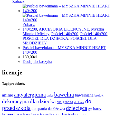
Zobacz
Zobacz
140x200
,
AKCESORIA LICENCYJNE
,
Myszka
Minnie i Mickey
,
Pościel 140x200
,
Pościel 140x200
,
POŚCIEL DLA DZIECKA
,
POŚCIEL DLA
MŁODZIEŻY
Pościel bawełniana – MYSZKA MINNIE HEART
140×200
139,00
zł
Dodaj do koszyka
licencje
Tagi produktów
bawełna
antyalergiczna
anime
bawełniana
bajka
brelok
do
dla dziecka
dekoracyjna
dla gracza
do biura
przedszkola
dziecięca
do spania
harry
do łóżeczka
gra
harry potter
kubek
koc