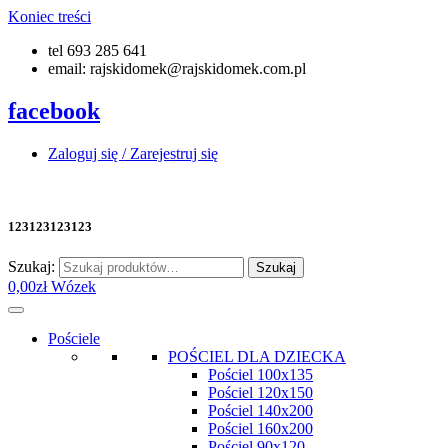
Koniec treści
tel 693 285 641
email: rajskidomek@rajskidomek.com.pl
facebook
Zaloguj się / Zarejestruj się
123123123123
Szukaj:
Szukaj
0,00
zł
Wózek
Pościele
POŚCIEL DLA DZIECKA
Pościel 100x135
Pościel 120x150
Pościel 140x200
Pościel 160x200
Pościel 90x120