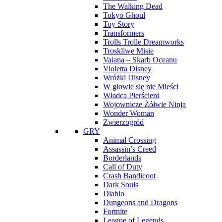
The Walking Dead
Tokyo Ghoul
Toy Story
Transformers
Trolls Trolle Dreamworks
Troskliwe Misie
Vaiana – Skarb Oceanu
Violetta Disney
Wróżki Disney
W głowie się nie Mieści
Władca Pierścieni
Wojownicze Żółwie Ninja
Wonder Woman
Zwierzogród
GRY
Animal Crossing
Assassin’s Creed
Borderlands
Call of Duty
Crash Bandicoot
Dark Souls
Diablo
Dungeons and Dragons
Fortnite
League of Legends