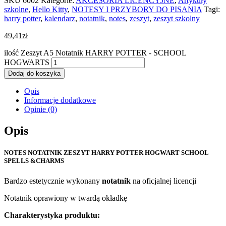
SKU
6002
Kategorie:
AKCESORIA LICENCYJNE
,
Artykuły
szkolne
,
Hello Kitty
,
NOTESY I PRZYBORY DO PISANIA
Tagi:
harry potter
,
kalendarz
,
notatnik
,
notes
,
zeszyt
,
zeszyt szkolny
49,41
zł
ilość Zeszyt A5 Notatnik HARRY POTTER - SCHOOL
HOGWARTS
Dodaj do koszyka
Opis
Informacje dodatkowe
Opinie (0)
Opis
NOTES NOTATNIK ZESZYT HARRY POTTER HOGWART SCHOOL
SPELLS &CHARMS
Bardzo estetycznie wykonany
notatnik
na oficjalnej licencji
Notatnik oprawiony w twardą okładkę
Charakterystyka produktu: