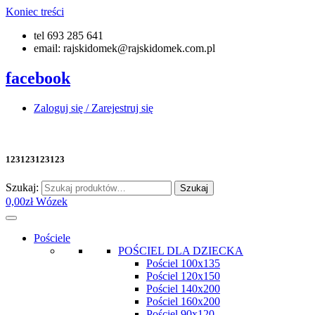
Koniec treści
tel 693 285 641
email: rajskidomek@rajskidomek.com.pl
facebook
Zaloguj się / Zarejestruj się
123123123123
Szukaj:
Szukaj
0,00
zł
Wózek
Pościele
POŚCIEL DLA DZIECKA
Pościel 100x135
Pościel 120x150
Pościel 140x200
Pościel 160x200
Pościel 90x120