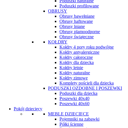
Poduszki naturalne
Poduszki profilowane
OBRUSY
Obrusy bawełniane
Obrusy haftowane
Obrusy lniane
Obrusy plamoodporne
Obrusy świąteczne
KOŁDRY
Kołdry 4 pory roku podwójne
Kołdry antyalergiczne
Kołdry całoroczne
Kołdry dla dziecka
Kołdry letnie
Kołdry naturalne
Kołdry zimowe
Komplety pościeli dla dziecka
PODUSZKI OZDOBNE I POSZEWKI
Poduszki dla dziecka
Poszewki 40x40
Poszewki 40x60
Pokój dziecięcy
MEBLE DZIECIĘCE
Pojemniki na zabawki
Półki ścienne