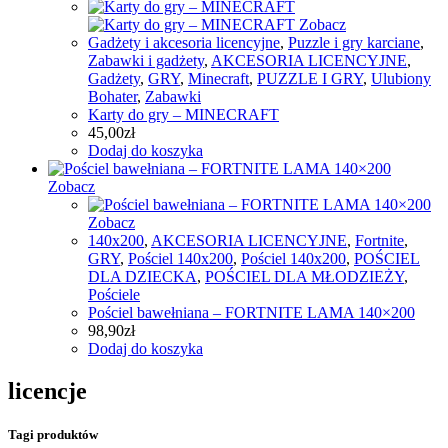
Zobacz
Gadżety i akcesoria licencyjne
,
Puzzle i gry karciane
,
Zabawki i gadżety
,
AKCESORIA LICENCYJNE
,
Gadżety
,
GRY
,
Minecraft
,
PUZZLE I GRY
,
Ulubiony
Bohater
,
Zabawki
Karty do gry – MINECRAFT
45,00
zł
Dodaj do koszyka
Zobacz
Zobacz
140x200
,
AKCESORIA LICENCYJNE
,
Fortnite
,
GRY
,
Pościel 140x200
,
Pościel 140x200
,
POŚCIEL
DLA DZIECKA
,
POŚCIEL DLA MŁODZIEŻY
,
Pościele
Pościel bawełniana – FORTNITE LAMA 140×200
98,90
zł
Dodaj do koszyka
licencje
Tagi produktów