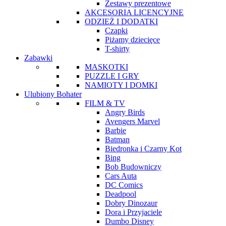
Zestawy prezentowe
AKCESORIA LICENCYJNE
ODZIEŻ I DODATKI
Czapki
Piżamy dziecięce
T-shirty
Zabawki
MASKOTKI
PUZZLE I GRY
NAMIOTY I DOMKI
Ulubiony Bohater
FILM & TV
Angry Birds
Avengers Marvel
Barbie
Batman
Biedronka i Czarny Kot
Bing
Bob Budowniczy
Cars Auta
DC Comics
Deadpool
Dobry Dinozaur
Dora i Przyjaciele
Dumbo Disney