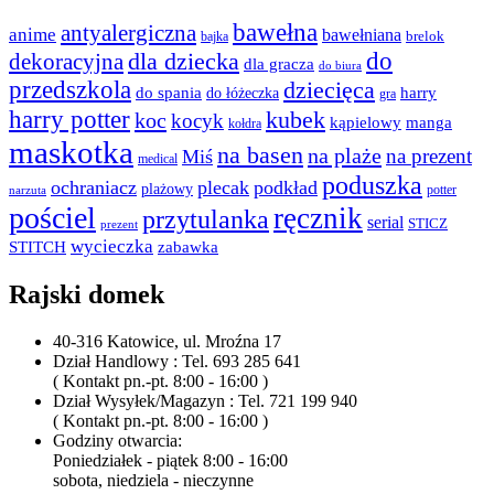
bawełna
antyalergiczna
anime
bawełniana
bajka
brelok
do
dla dziecka
dekoracyjna
dla gracza
do biura
przedszkola
dziecięca
do spania
harry
do łóżeczka
gra
harry potter
kubek
koc
kocyk
kąpielowy
manga
kołdra
maskotka
na basen
na plaże
na prezent
Miś
medical
poduszka
ochraniacz
plecak
podkład
plażowy
potter
narzuta
pościel
ręcznik
przytulanka
serial
STICZ
prezent
wycieczka
STITCH
zabawka
Rajski domek
40-316 Katowice, ul. Mroźna 17
Dział Handlowy : Tel. 693 285 641
( Kontakt pn.-pt. 8:00 - 16:00 )
Dział Wysyłek/Magazyn : Tel. 721 199 940
( Kontakt pn.-pt. 8:00 - 16:00 )
Godziny otwarcia:
Poniedziałek - piątek 8:00 - 16:00
sobota, niedziela - nieczynne