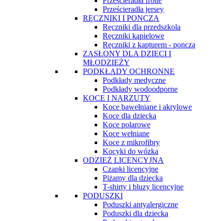
Prześcieradła frotte
Prześcieradła jersey
RĘCZNIKI I PONCZA
Ręczniki dla przedszkola
Ręczniki kąpielowe
Ręczniki z kapturem - poncza
ZASŁONY DLA DZIECI I
MŁODZIEŻY
PODKŁADY OCHRONNE
Podkłady medyczne
Podkłady wodoodporne
KOCE I NARZUTY
Koce bawełniane i akrylowe
Koce dla dziecka
Koce polarowe
Koce wełniane
Koce z mikrofibry
Kocyki do wózka
ODZIEŻ LICENCYJNA
Czapki licencyjne
Piżamy dla dziecka
T-shirty i bluzy licencyjne
PODUSZKI
Poduszki antyalergiczne
Poduszki dla dziecka