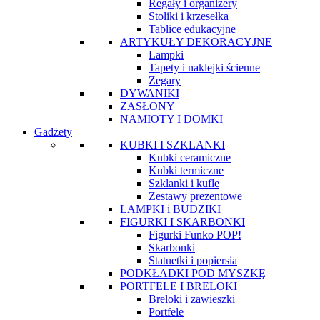
Regały i organizery
Stoliki i krzesełka
Tablice edukacyjne
ARTYKUŁY DEKORACYJNE
Lampki
Tapety i naklejki ścienne
Zegary
DYWANIKI
ZASŁONY
NAMIOTY I DOMKI
Gadżety
KUBKI I SZKLANKI
Kubki ceramiczne
Kubki termiczne
Szklanki i kufle
Zestawy prezentowe
LAMPKI i BUDZIKI
FIGURKI I SKARBONKI
Figurki Funko POP!
Skarbonki
Statuetki i popiersia
PODKŁADKI POD MYSZKĘ
PORTFELE I BRELOKI
Breloki i zawieszki
Portfele