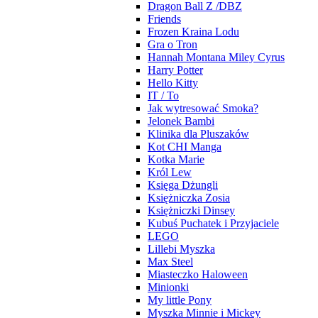
Dragon Ball Z /DBZ
Friends
Frozen Kraina Lodu
Gra o Tron
Hannah Montana Miley Cyrus
Harry Potter
Hello Kitty
IT / To
Jak wytresować Smoka?
Jelonek Bambi
Klinika dla Pluszaków
Kot CHI Manga
Kotka Marie
Król Lew
Księga Dżungli
Księżniczka Zosia
Księżniczki Dinsey
Kubuś Puchatek i Przyjaciele
LEGO
Lillebi Myszka
Max Steel
Miasteczko Haloween
Minionki
My little Pony
Myszka Minnie i Mickey