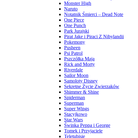
Monster High
Naruto
Notatnik Śmierci – Dead Note
One Piece
One Punch
Park Jurajski
Pirat Jake i Piraci Z Nibylandii
Pokemony
Pusheen
Psi Patrol
Pszczółka Maja
Rick and Morty
Riverdale
Sailor Moon
Samoloty Disney
Sekretne Życie Zwierzaków
Shimmer & Shine
Spiderman
Superman
Super Wings
Stacyjkowo
Star Wars
Świnka Peppa i George
Tomek i Przyjaciele
Teletubisie