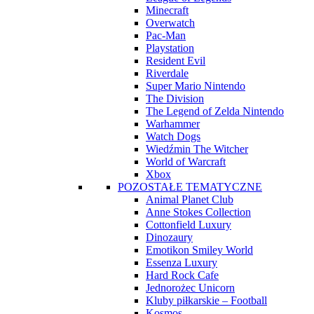
Minecraft
Overwatch
Pac-Man
Playstation
Resident Evil
Riverdale
Super Mario Nintendo
The Division
The Legend of Zelda Nintendo
Warhammer
Watch Dogs
Wiedźmin The Witcher
World of Warcraft
Xbox
POZOSTAŁE TEMATYCZNE
Animal Planet Club
Anne Stokes Collection
Cottonfield Luxury
Dinozaury
Emotikon Smiley World
Essenza Luxury
Hard Rock Cafe
Jednorożec Unicorn
Kluby piłkarskie – Football
Kosmos