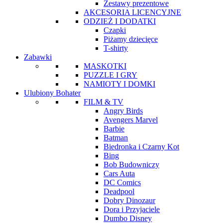
Zestawy prezentowe
AKCESORIA LICENCYJNE
ODZIEŻ I DODATKI
Czapki
Piżamy dziecięce
T-shirty
Zabawki
MASKOTKI
PUZZLE I GRY
NAMIOTY I DOMKI
Ulubiony Bohater
FILM & TV
Angry Birds
Avengers Marvel
Barbie
Batman
Biedronka i Czarny Kot
Bing
Bob Budowniczy
Cars Auta
DC Comics
Deadpool
Dobry Dinozaur
Dora i Przyjaciele
Dumbo Disney