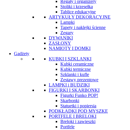
Regały i organizery
Stoliki i krzesełka
Tablice edukacyjne
ARTYKUŁY DEKORACYJNE
Lampki
Tapety i naklejki ścienne
Zegary
DYWANIKI
ZASŁONY
NAMIOTY I DOMKI
Gadżety
KUBKI I SZKLANKI
Kubki ceramiczne
Kubki termiczne
Szklanki i kufle
Zestawy prezentowe
LAMPKI i BUDZIKI
FIGURKI I SKARBONKI
Figurki Funko POP!
Skarbonki
Statuetki i popiersia
PODKŁADKI POD MYSZKĘ
PORTFELE I BRELOKI
Breloki i zawieszki
Portfele