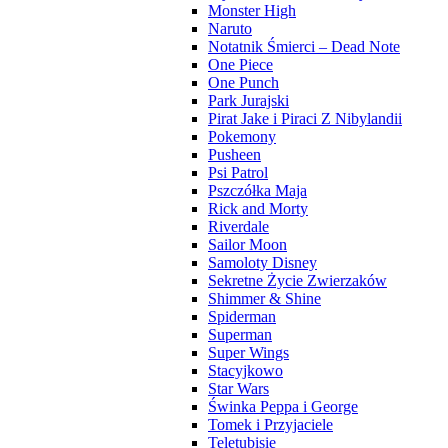
Monster High
Naruto
Notatnik Śmierci – Dead Note
One Piece
One Punch
Park Jurajski
Pirat Jake i Piraci Z Nibylandii
Pokemony
Pusheen
Psi Patrol
Pszczółka Maja
Rick and Morty
Riverdale
Sailor Moon
Samoloty Disney
Sekretne Życie Zwierzaków
Shimmer & Shine
Spiderman
Superman
Super Wings
Stacyjkowo
Star Wars
Świnka Peppa i George
Tomek i Przyjaciele
Teletubisie