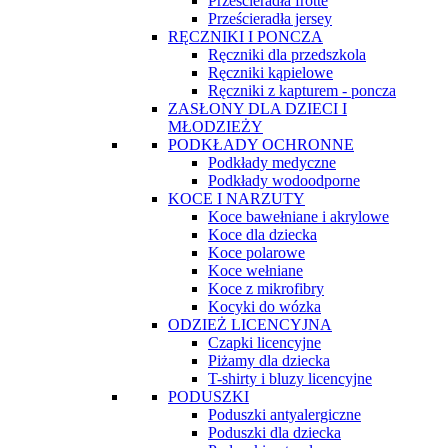
Prześcieradła frotte
Prześcieradła jersey
RĘCZNIKI I PONCZA
Ręczniki dla przedszkola
Ręczniki kąpielowe
Ręczniki z kapturem - poncza
ZASŁONY DLA DZIECI I
MŁODZIEŻY
PODKŁADY OCHRONNE
Podkłady medyczne
Podkłady wodoodporne
KOCE I NARZUTY
Koce bawełniane i akrylowe
Koce dla dziecka
Koce polarowe
Koce wełniane
Koce z mikrofibry
Kocyki do wózka
ODZIEŻ LICENCYJNA
Czapki licencyjne
Piżamy dla dziecka
T-shirty i bluzy licencyjne
PODUSZKI
Poduszki antyalergiczne
Poduszki dla dziecka