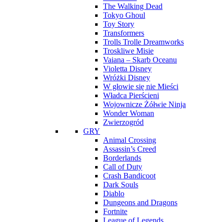
The Walking Dead
Tokyo Ghoul
Toy Story
Transformers
Trolls Trolle Dreamworks
Troskliwe Misie
Vaiana – Skarb Oceanu
Violetta Disney
Wróżki Disney
W głowie się nie Mieści
Władca Pierścieni
Wojownicze Żółwie Ninja
Wonder Woman
Zwierzogród
GRY
Animal Crossing
Assassin’s Creed
Borderlands
Call of Duty
Crash Bandicoot
Dark Souls
Diablo
Dungeons and Dragons
Fortnite
League of Legends