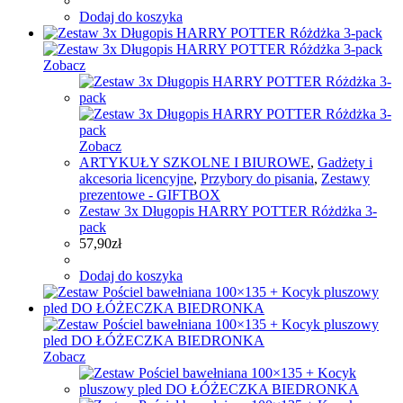
Dodaj do koszyka
Zobacz
Zobacz
ARTYKUŁY SZKOLNE I BIUROWE
,
Gadżety i
akcesoria licencyjne
,
Przybory do pisania
,
Zestawy
prezentowe - GIFTBOX
Zestaw 3x Długopis HARRY POTTER Różdżka 3-
pack
57,90
zł
Dodaj do koszyka
Zobacz