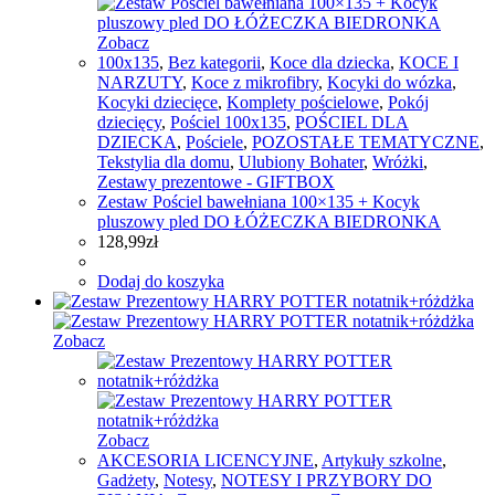
Zobacz
100x135
,
Bez kategorii
,
Koce dla dziecka
,
KOCE I
NARZUTY
,
Koce z mikrofibry
,
Kocyki do wózka
,
Kocyki dziecięce
,
Komplety pościelowe
,
Pokój
dziecięcy
,
Pościel 100x135
,
POŚCIEL DLA
DZIECKA
,
Pościele
,
POZOSTAŁE TEMATYCZNE
,
Tekstylia dla domu
,
Ulubiony Bohater
,
Wróżki
,
Zestawy prezentowe - GIFTBOX
Zestaw Pościel bawełniana 100×135 + Kocyk
pluszowy pled DO ŁÓŻECZKA BIEDRONKA
128,99
zł
Dodaj do koszyka
Zobacz
Zobacz
AKCESORIA LICENCYJNE
,
Artykuły szkolne
,
Gadżety
,
Notesy
,
NOTESY I PRZYBORY DO