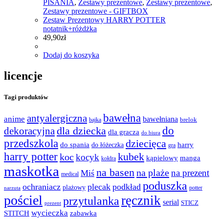
PISANIA
,
Zestawy prezentowe
,
Zestawy prezentowe
,
Zestawy prezentowe - GIFTBOX
Zestaw Prezentowy HARRY POTTER
notatnik+różdżka
49,90
zł
Dodaj do koszyka
licencje
Tagi produktów
bawełna
antyalergiczna
anime
bawełniana
bajka
brelok
do
dla dziecka
dekoracyjna
dla gracza
do biura
przedszkola
dziecięca
do spania
harry
do łóżeczka
gra
harry potter
kubek
koc
kocyk
kąpielowy
manga
kołdra
maskotka
na basen
na plaże
na prezent
Miś
medical
poduszka
ochraniacz
plecak
podkład
plażowy
potter
narzuta
pościel
ręcznik
przytulanka
serial
STICZ
prezent
wycieczka
STITCH
zabawka