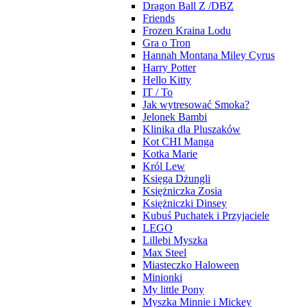
Dragon Ball Z /DBZ
Friends
Frozen Kraina Lodu
Gra o Tron
Hannah Montana Miley Cyrus
Harry Potter
Hello Kitty
IT / To
Jak wytresować Smoka?
Jelonek Bambi
Klinika dla Pluszaków
Kot CHI Manga
Kotka Marie
Król Lew
Księga Dżungli
Księżniczka Zosia
Księżniczki Dinsey
Kubuś Puchatek i Przyjaciele
LEGO
Lillebi Myszka
Max Steel
Miasteczko Haloween
Minionki
My little Pony
Myszka Minnie i Mickey