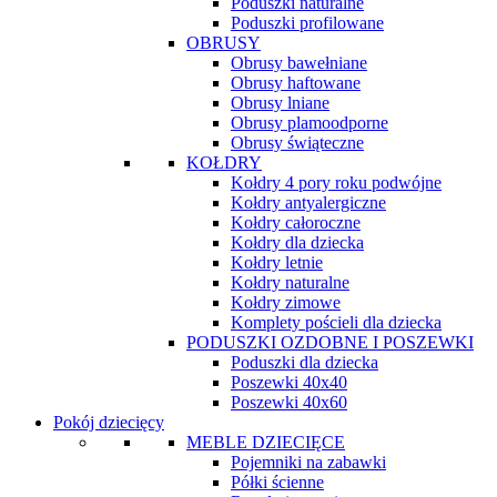
Poduszki naturalne
Poduszki profilowane
OBRUSY
Obrusy bawełniane
Obrusy haftowane
Obrusy lniane
Obrusy plamoodporne
Obrusy świąteczne
KOŁDRY
Kołdry 4 pory roku podwójne
Kołdry antyalergiczne
Kołdry całoroczne
Kołdry dla dziecka
Kołdry letnie
Kołdry naturalne
Kołdry zimowe
Komplety pościeli dla dziecka
PODUSZKI OZDOBNE I POSZEWKI
Poduszki dla dziecka
Poszewki 40x40
Poszewki 40x60
Pokój dziecięcy
MEBLE DZIECIĘCE
Pojemniki na zabawki
Półki ścienne