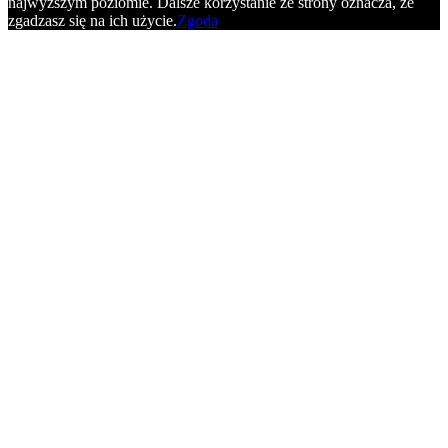
najwyższym poziomie. Dalsze korzystanie ze strony oznacza, że
zgadzasz się na ich użycie.
Zgoda