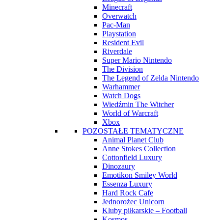
Minecraft
Overwatch
Pac-Man
Playstation
Resident Evil
Riverdale
Super Mario Nintendo
The Division
The Legend of Zelda Nintendo
Warhammer
Watch Dogs
Wiedźmin The Witcher
World of Warcraft
Xbox
POZOSTAŁE TEMATYCZNE
Animal Planet Club
Anne Stokes Collection
Cottonfield Luxury
Dinozaury
Emotikon Smiley World
Essenza Luxury
Hard Rock Cafe
Jednorożec Unicorn
Kluby piłkarskie – Football
Kosmos