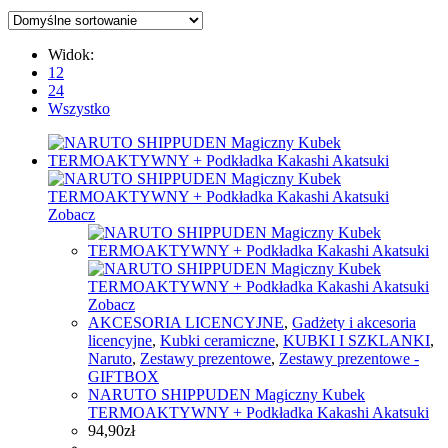
Widok:
12
24
Wszystko
Zobacz
Zobacz
AKCESORIA LICENCYJNE
,
Gadżety i akcesoria
licencyjne
,
Kubki ceramiczne
,
KUBKI I SZKLANKI
,
Naruto
,
Zestawy prezentowe
,
Zestawy prezentowe -
GIFTBOX
NARUTO SHIPPUDEN Magiczny Kubek
TERMOAKTYWNY + Podkładka Kakashi Akatsuki
94,90
zł