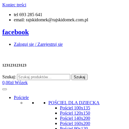
Koniec treści
tel 693 285 641
email: rajskidomek@rajskidomek.com.pl
facebook
Zaloguj się / Zarejestruj się
123123123123
Szukaj:
Szukaj
0,00
zł
Wózek
Pościele
POŚCIEL DLA DZIECKA
Pościel 100x135
Pościel 120x150
Pościel 140x200
Pościel 160x200
Pościel 90x120