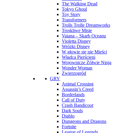
The Walking Dead
Tokyo Ghoul
Toy Story
Transformers
Trolls Trolle Dreamworks
Troskliwe Misie
Vaiana – Skarb Oceanu
Violetta Disney
Wróżki Disney
W głowie się nie Mieści
Władca Pierścieni
Wojownicze Żółwie Ninja
Wonder Woman
Zwierzogród
GRY
Animal Crossing
Assassin’s Creed
Borderlands
Call of Duty
Crash Bandicoot
Dark Souls
Diablo
Dungeons and Dragons
Fortnite
League of Legends