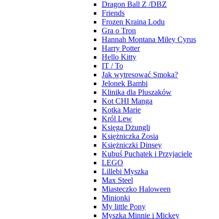
Dragon Ball Z /DBZ
Friends
Frozen Kraina Lodu
Gra o Tron
Hannah Montana Miley Cyrus
Harry Potter
Hello Kitty
IT / To
Jak wytresować Smoka?
Jelonek Bambi
Klinika dla Pluszaków
Kot CHI Manga
Kotka Marie
Król Lew
Księga Dżungli
Księżniczka Zosia
Księżniczki Dinsey
Kubuś Puchatek i Przyjaciele
LEGO
Lillebi Myszka
Max Steel
Miasteczko Haloween
Minionki
My little Pony
Myszka Minnie i Mickey