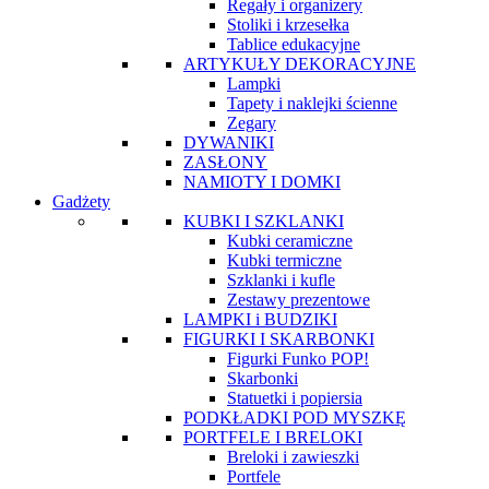
Regały i organizery
Stoliki i krzesełka
Tablice edukacyjne
ARTYKUŁY DEKORACYJNE
Lampki
Tapety i naklejki ścienne
Zegary
DYWANIKI
ZASŁONY
NAMIOTY I DOMKI
Gadżety
KUBKI I SZKLANKI
Kubki ceramiczne
Kubki termiczne
Szklanki i kufle
Zestawy prezentowe
LAMPKI i BUDZIKI
FIGURKI I SKARBONKI
Figurki Funko POP!
Skarbonki
Statuetki i popiersia
PODKŁADKI POD MYSZKĘ
PORTFELE I BRELOKI
Breloki i zawieszki
Portfele