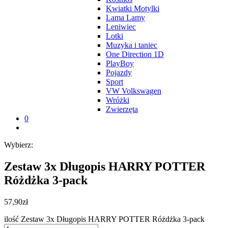
Kwiatki Motylki
Lama Lamy
Leniwiec
Lotki
Muzyka i taniec
One Direction 1D
PlayBoy
Pojazdy
Sport
VW Volkswagen
Wróżki
Zwierzęta
0
Wybierz:
Zestaw 3x Długopis HARRY POTTER
Różdżka 3-pack
57,90
zł
ilość Zestaw 3x Długopis HARRY POTTER Różdżka 3-pack