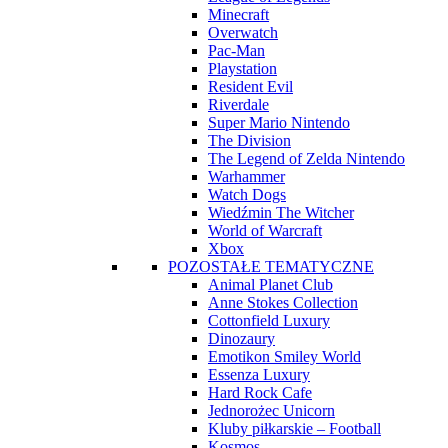
Minecraft
Overwatch
Pac-Man
Playstation
Resident Evil
Riverdale
Super Mario Nintendo
The Division
The Legend of Zelda Nintendo
Warhammer
Watch Dogs
Wiedźmin The Witcher
World of Warcraft
Xbox
POZOSTAŁE TEMATYCZNE
Animal Planet Club
Anne Stokes Collection
Cottonfield Luxury
Dinozaury
Emotikon Smiley World
Essenza Luxury
Hard Rock Cafe
Jednorożec Unicorn
Kluby piłkarskie – Football
Kosmos