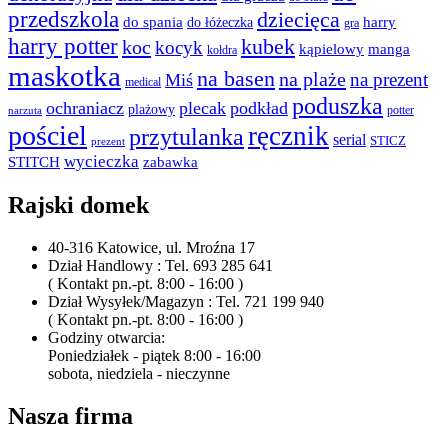
przedszkola
dziecięca
do spania
harry
do łóżeczka
gra
harry potter
kubek
koc
kocyk
kąpielowy
manga
kołdra
maskotka
na basen
na plaże
na prezent
Miś
medical
poduszka
ochraniacz
plecak
podkład
plażowy
potter
narzuta
pościel
ręcznik
przytulanka
serial
STICZ
prezent
wycieczka
STITCH
zabawka
Rajski domek
40-316 Katowice, ul. Mroźna 17
Dział Handlowy : Tel. 693 285 641
( Kontakt pn.-pt. 8:00 - 16:00 )
Dział Wysyłek/Magazyn : Tel. 721 199 940
( Kontakt pn.-pt. 8:00 - 16:00 )
Godziny otwarcia:
Poniedziałek - piątek 8:00 - 16:00
sobota, niedziela - nieczynne
Nasza firma