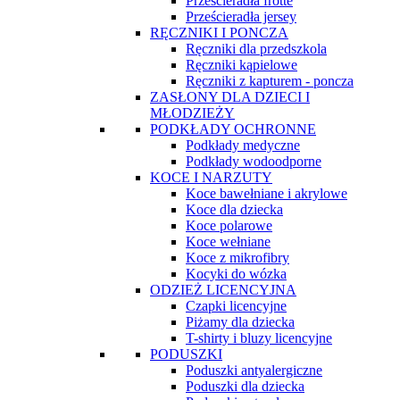
Prześcieradła frotte
Prześcieradła jersey
RĘCZNIKI I PONCZA
Ręczniki dla przedszkola
Ręczniki kąpielowe
Ręczniki z kapturem - poncza
ZASŁONY DLA DZIECI I
MŁODZIEŻY
PODKŁADY OCHRONNE
Podkłady medyczne
Podkłady wodoodporne
KOCE I NARZUTY
Koce bawełniane i akrylowe
Koce dla dziecka
Koce polarowe
Koce wełniane
Koce z mikrofibry
Kocyki do wózka
ODZIEŻ LICENCYJNA
Czapki licencyjne
Piżamy dla dziecka
T-shirty i bluzy licencyjne
PODUSZKI
Poduszki antyalergiczne
Poduszki dla dziecka