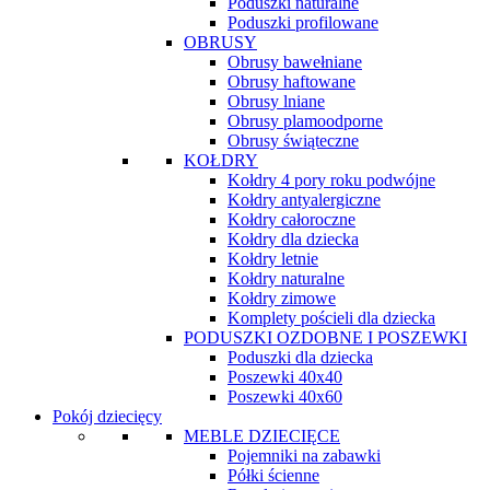
Poduszki naturalne
Poduszki profilowane
OBRUSY
Obrusy bawełniane
Obrusy haftowane
Obrusy lniane
Obrusy plamoodporne
Obrusy świąteczne
KOŁDRY
Kołdry 4 pory roku podwójne
Kołdry antyalergiczne
Kołdry całoroczne
Kołdry dla dziecka
Kołdry letnie
Kołdry naturalne
Kołdry zimowe
Komplety pościeli dla dziecka
PODUSZKI OZDOBNE I POSZEWKI
Poduszki dla dziecka
Poszewki 40x40
Poszewki 40x60
Pokój dziecięcy
MEBLE DZIECIĘCE
Pojemniki na zabawki
Półki ścienne