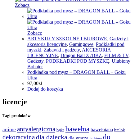
Zobacz
Zobacz
ARTYKUŁY SZKOLNE I BIUROWE
,
Gadżety i
akcesoria licencyjne
,
Gamingowe
,
Podkładki pod
myszki
,
Zabawki i gadżety
,
AKCESORIA
LICENCYJNE
,
Dragon Ball Z /DBZ
,
FILM & TV
,
Gadżety
,
PODKŁADKI POD MYSZKĘ
,
Ulubiony
Bohater
Podkładka pod mysz – DRAGON BALL – Goku
Ultra
97,00
zł
Dodaj do koszyka
licencje
Tagi produktów
bawełna
antyalergiczna
anime
bawełniana
bajka
brelok
do
dla dziecka
dekoracyjna
dla gracza
do biura