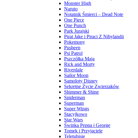
Monster High
Naruto
Notatnik Śmierci – Dead Note
One Piece
One Punch
Park Jurajski
Pirat Jake i Piraci Z Nibylandii
Pokemony
Pusheen
Psi Patrol
Pszczółka Maja
Rick and Morty
Riverdale
Sailor Moon
Samoloty Disney
Sekretne Życie Zwierzaków
Shimmer & Shine
Spiderman
Superman
Super Wings
Stacyjkowo
Star Wars
Świnka Peppa i George
Tomek i Przyjaciele
Teletubisie