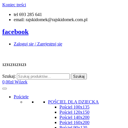
Koniec treści
tel 693 285 641
email: rajskidomek@rajskidomek.com.pl
facebook
Zaloguj się / Zarejestruj się
123123123123
Szukaj:
Szukaj
0,00
zł
Wózek
Pościele
POŚCIEL DLA DZIECKA
Pościel 100x135
Pościel 120x150
Pościel 140x200
Pościel 160x200
Pościel 90x120