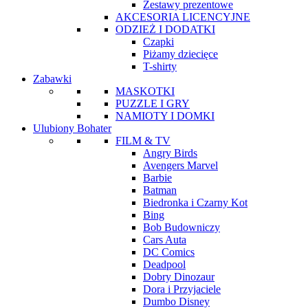
Zestawy prezentowe
AKCESORIA LICENCYJNE
ODZIEŻ I DODATKI
Czapki
Piżamy dziecięce
T-shirty
Zabawki
MASKOTKI
PUZZLE I GRY
NAMIOTY I DOMKI
Ulubiony Bohater
FILM & TV
Angry Birds
Avengers Marvel
Barbie
Batman
Biedronka i Czarny Kot
Bing
Bob Budowniczy
Cars Auta
DC Comics
Deadpool
Dobry Dinozaur
Dora i Przyjaciele
Dumbo Disney