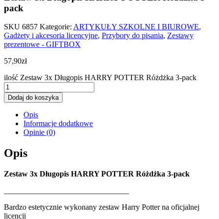
pack
SKU
6857
Kategorie:
ARTYKUŁY SZKOLNE I BIUROWE
,
Gadżety i akcesoria licencyjne
,
Przybory do pisania
,
Zestawy
prezentowe - GIFTBOX
57,90
zł
ilość Zestaw 3x Długopis HARRY POTTER Różdżka 3-pack
Dodaj do koszyka
Opis
Informacje dodatkowe
Opinie (0)
Opis
Zestaw 3x Długopis HARRY POTTER Różdżka 3-pack
________________________________
Bardzo estetycznie wykonany zestaw Harry Potter na oficjalnej
licencji