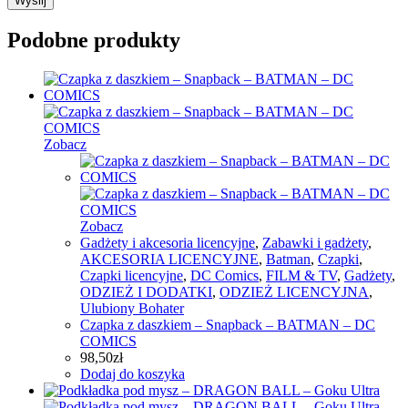
Podobne produkty
Zobacz
Zobacz
Gadżety i akcesoria licencyjne
,
Zabawki i gadżety
,
AKCESORIA LICENCYJNE
,
Batman
,
Czapki
,
Czapki licencyjne
,
DC Comics
,
FILM & TV
,
Gadżety
,
ODZIEŻ I DODATKI
,
ODZIEŻ LICENCYJNA
,
Ulubiony Bohater
Czapka z daszkiem – Snapback – BATMAN – DC
COMICS
98,50
zł
Dodaj do koszyka