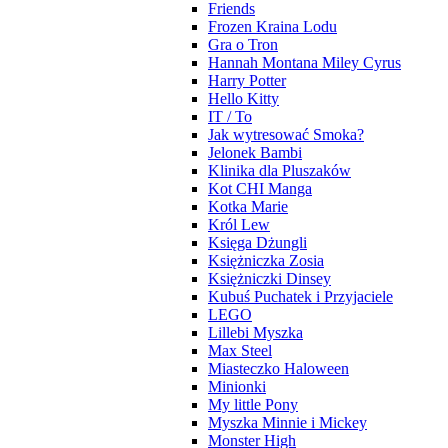
Friends
Frozen Kraina Lodu
Gra o Tron
Hannah Montana Miley Cyrus
Harry Potter
Hello Kitty
IT / To
Jak wytresować Smoka?
Jelonek Bambi
Klinika dla Pluszaków
Kot CHI Manga
Kotka Marie
Król Lew
Księga Dżungli
Księżniczka Zosia
Księżniczki Dinsey
Kubuś Puchatek i Przyjaciele
LEGO
Lillebi Myszka
Max Steel
Miasteczko Haloween
Minionki
My little Pony
Myszka Minnie i Mickey
Monster High