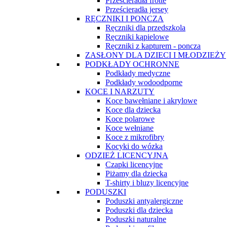
Prześcieradła frotte
Prześcieradła jersey
RĘCZNIKI I PONCZA
Ręczniki dla przedszkola
Ręczniki kąpielowe
Ręczniki z kapturem - poncza
ZASŁONY DLA DZIECI I MŁODZIEŻY
PODKŁADY OCHRONNE
Podkłady medyczne
Podkłady wodoodporne
KOCE I NARZUTY
Koce bawełniane i akrylowe
Koce dla dziecka
Koce polarowe
Koce wełniane
Koce z mikrofibry
Kocyki do wózka
ODZIEŻ LICENCYJNA
Czapki licencyjne
Piżamy dla dziecka
T-shirty i bluzy licencyjne
PODUSZKI
Poduszki antyalergiczne
Poduszki dla dziecka
Poduszki naturalne