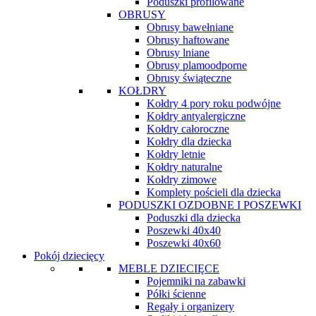
Poduszki profilowane
OBRUSY
Obrusy bawełniane
Obrusy haftowane
Obrusy lniane
Obrusy plamoodporne
Obrusy świąteczne
KOŁDRY
Kołdry 4 pory roku podwójne
Kołdry antyalergiczne
Kołdry całoroczne
Kołdry dla dziecka
Kołdry letnie
Kołdry naturalne
Kołdry zimowe
Komplety pościeli dla dziecka
PODUSZKI OZDOBNE I POSZEWKI
Poduszki dla dziecka
Poszewki 40x40
Poszewki 40x60
Pokój dziecięcy
MEBLE DZIECIĘCE
Pojemniki na zabawki
Półki ścienne
Regały i organizery