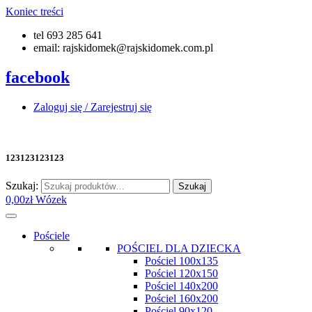
Koniec treści
tel 693 285 641
email: rajskidomek@rajskidomek.com.pl
facebook
Zaloguj się / Zarejestruj się
123123123123
Szukaj:
Szukaj
0,00
zł
Wózek
Pościele
POŚCIEL DLA DZIECKA
Pościel 100x135
Pościel 120x150
Pościel 140x200
Pościel 160x200
Pościel 90x120