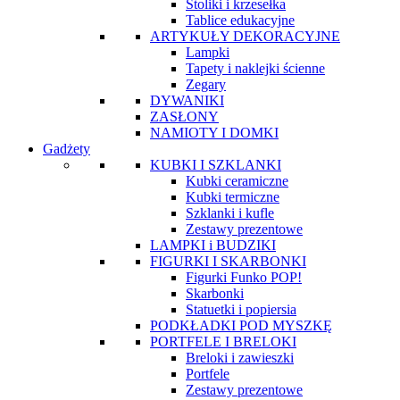
Stoliki i krzesełka
Tablice edukacyjne
ARTYKUŁY DEKORACYJNE
Lampki
Tapety i naklejki ścienne
Zegary
DYWANIKI
ZASŁONY
NAMIOTY I DOMKI
Gadżety
KUBKI I SZKLANKI
Kubki ceramiczne
Kubki termiczne
Szklanki i kufle
Zestawy prezentowe
LAMPKI i BUDZIKI
FIGURKI I SKARBONKI
Figurki Funko POP!
Skarbonki
Statuetki i popiersia
PODKŁADKI POD MYSZKĘ
PORTFELE I BRELOKI
Breloki i zawieszki
Portfele
Zestawy prezentowe