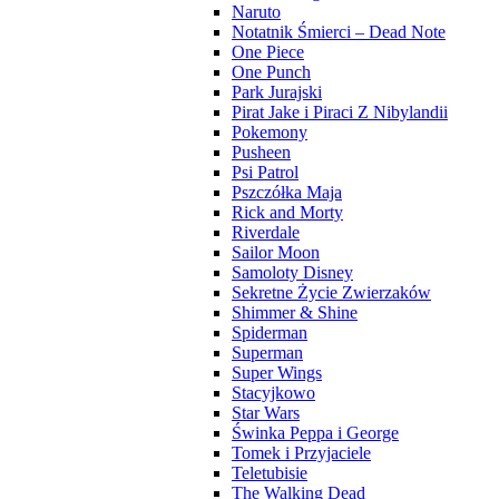
Naruto
Notatnik Śmierci – Dead Note
One Piece
One Punch
Park Jurajski
Pirat Jake i Piraci Z Nibylandii
Pokemony
Pusheen
Psi Patrol
Pszczółka Maja
Rick and Morty
Riverdale
Sailor Moon
Samoloty Disney
Sekretne Życie Zwierzaków
Shimmer & Shine
Spiderman
Superman
Super Wings
Stacyjkowo
Star Wars
Świnka Peppa i George
Tomek i Przyjaciele
Teletubisie
The Walking Dead