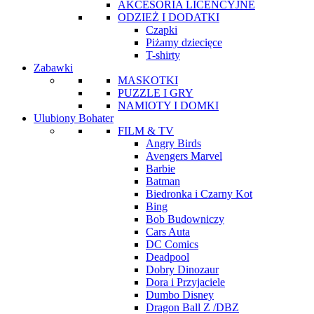
AKCESORIA LICENCYJNE
ODZIEŻ I DODATKI
Czapki
Piżamy dziecięce
T-shirty
Zabawki
MASKOTKI
PUZZLE I GRY
NAMIOTY I DOMKI
Ulubiony Bohater
FILM & TV
Angry Birds
Avengers Marvel
Barbie
Batman
Biedronka i Czarny Kot
Bing
Bob Budowniczy
Cars Auta
DC Comics
Deadpool
Dobry Dinozaur
Dora i Przyjaciele
Dumbo Disney
Dragon Ball Z /DBZ