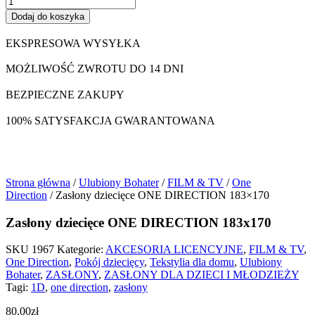
Dodaj do koszyka
EKSPRESOWA WYSYŁKA
MOŻLIWOŚĆ ZWROTU DO 14 DNI
BEZPIECZNE ZAKUPY
100% SATYSFAKCJA GWARANTOWANA
Strona główna
/
Ulubiony Bohater
/
FILM & TV
/
One
Direction
/ Zasłony dziecięce ONE DIRECTION 183×170
Zasłony dziecięce ONE DIRECTION 183x170
SKU
1967
Kategorie:
AKCESORIA LICENCYJNE
,
FILM & TV
,
One Direction
,
Pokój dziecięcy
,
Tekstylia dla domu
,
Ulubiony
Bohater
,
ZASŁONY
,
ZASŁONY DLA DZIECI I MŁODZIEŻY
Tagi:
1D
,
one direction
,
zasłony
80,00
zł