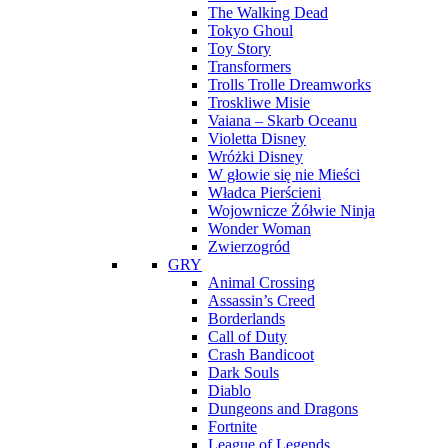
The Walking Dead
Tokyo Ghoul
Toy Story
Transformers
Trolls Trolle Dreamworks
Troskliwe Misie
Vaiana – Skarb Oceanu
Violetta Disney
Wróżki Disney
W głowie się nie Mieści
Władca Pierścieni
Wojownicze Żółwie Ninja
Wonder Woman
Zwierzogród
GRY
Animal Crossing
Assassin’s Creed
Borderlands
Call of Duty
Crash Bandicoot
Dark Souls
Diablo
Dungeons and Dragons
Fortnite
League of Legends