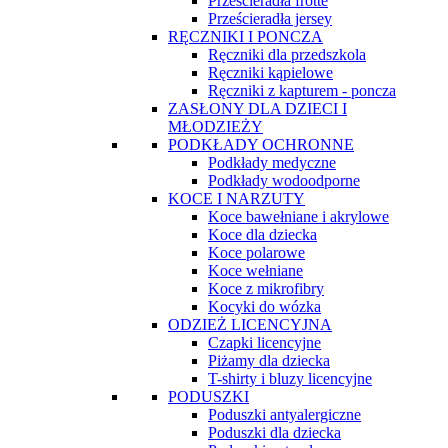
Prześcieradła frotte
Prześcieradła jersey
RĘCZNIKI I PONCZA
Ręczniki dla przedszkola
Ręczniki kąpielowe
Ręczniki z kapturem - poncza
ZASŁONY DLA DZIECI I
MŁODZIEŻY
PODKŁADY OCHRONNE
Podkłady medyczne
Podkłady wodoodporne
KOCE I NARZUTY
Koce bawełniane i akrylowe
Koce dla dziecka
Koce polarowe
Koce wełniane
Koce z mikrofibry
Kocyki do wózka
ODZIEŻ LICENCYJNA
Czapki licencyjne
Piżamy dla dziecka
T-shirty i bluzy licencyjne
PODUSZKI
Poduszki antyalergiczne
Poduszki dla dziecka