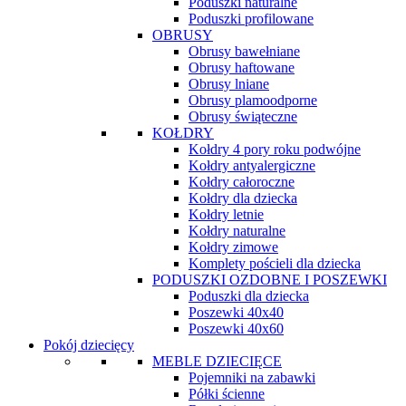
Poduszki naturalne
Poduszki profilowane
OBRUSY
Obrusy bawełniane
Obrusy haftowane
Obrusy lniane
Obrusy plamoodporne
Obrusy świąteczne
KOŁDRY
Kołdry 4 pory roku podwójne
Kołdry antyalergiczne
Kołdry całoroczne
Kołdry dla dziecka
Kołdry letnie
Kołdry naturalne
Kołdry zimowe
Komplety pościeli dla dziecka
PODUSZKI OZDOBNE I POSZEWKI
Poduszki dla dziecka
Poszewki 40x40
Poszewki 40x60
Pokój dziecięcy
MEBLE DZIECIĘCE
Pojemniki na zabawki
Półki ścienne