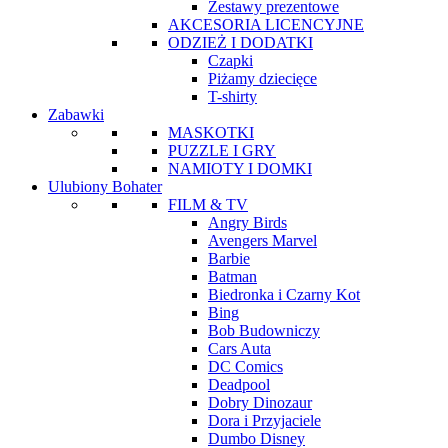
Zestawy prezentowe
AKCESORIA LICENCYJNE
ODZIEŻ I DODATKI
Czapki
Piżamy dziecięce
T-shirty
Zabawki
MASKOTKI
PUZZLE I GRY
NAMIOTY I DOMKI
Ulubiony Bohater
FILM & TV
Angry Birds
Avengers Marvel
Barbie
Batman
Biedronka i Czarny Kot
Bing
Bob Budowniczy
Cars Auta
DC Comics
Deadpool
Dobry Dinozaur
Dora i Przyjaciele
Dumbo Disney