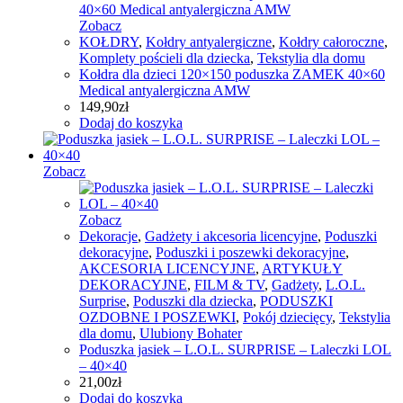
Zobacz
KOŁDRY
,
Kołdry antyalergiczne
,
Kołdry całoroczne
,
Komplety pościeli dla dziecka
,
Tekstylia dla domu
Kołdra dla dzieci 120×150 poduszka ZAMEK 40×60
Medical antyalergiczna AMW
149,90
zł
Dodaj do koszyka
Zobacz
Zobacz
Dekoracje
,
Gadżety i akcesoria licencyjne
,
Poduszki
dekoracyjne
,
Poduszki i poszewki dekoracyjne
,
AKCESORIA LICENCYJNE
,
ARTYKUŁY
DEKORACYJNE
,
FILM & TV
,
Gadżety
,
L.O.L.
Surprise
,
Poduszki dla dziecka
,
PODUSZKI
OZDOBNE I POSZEWKI
,
Pokój dziecięcy
,
Tekstylia
dla domu
,
Ulubiony Bohater
Poduszka jasiek – L.O.L. SURPRISE – Laleczki LOL
– 40×40
21,00
zł
Dodaj do koszyka