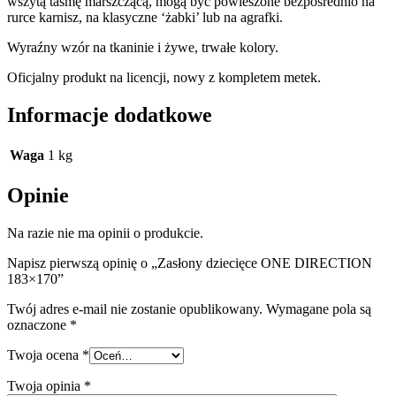
wszytą taśmę marszczącą, mogą być powieszone bezpośrednio na
rurce karnisz, na klasyczne ‘żabki’ lub na agrafki.
Wyraźny wzór na tkaninie i żywe, trwałe kolory.
Oficjalny produkt na licencji, nowy z kompletem metek.
Informacje dodatkowe
Waga
1 kg
Opinie
Na razie nie ma opinii o produkcie.
Napisz pierwszą opinię o „Zasłony dziecięce ONE DIRECTION
183×170”
Twój adres e-mail nie zostanie opublikowany.
Wymagane pola są
oznaczone
*
Twoja ocena
*
Twoja opinia
*