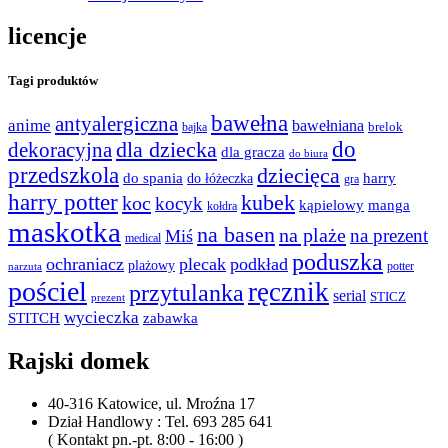
licencje
Tagi produktów
bawełna
antyalergiczna
anime
bawełniana
bajka
brelok
do
dla dziecka
dekoracyjna
dla gracza
do biura
przedszkola
dziecięca
do spania
harry
do łóżeczka
gra
harry potter
kubek
koc
kocyk
kąpielowy
manga
kołdra
maskotka
na basen
na plaże
na prezent
Miś
medical
poduszka
ochraniacz
plecak
podkład
plażowy
potter
narzuta
pościel
ręcznik
przytulanka
serial
STICZ
prezent
wycieczka
STITCH
zabawka
Rajski domek
40-316 Katowice, ul. Mroźna 17
Dział Handlowy : Tel. 693 285 641
( Kontakt pn.-pt. 8:00 - 16:00 )