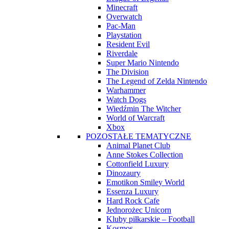
Minecraft
Overwatch
Pac-Man
Playstation
Resident Evil
Riverdale
Super Mario Nintendo
The Division
The Legend of Zelda Nintendo
Warhammer
Watch Dogs
Wiedźmin The Witcher
World of Warcraft
Xbox
POZOSTAŁE TEMATYCZNE
Animal Planet Club
Anne Stokes Collection
Cottonfield Luxury
Dinozaury
Emotikon Smiley World
Essenza Luxury
Hard Rock Cafe
Jednorożec Unicorn
Kluby piłkarskie – Football
Kosmos