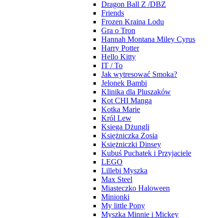
Dragon Ball Z /DBZ
Friends
Frozen Kraina Lodu
Gra o Tron
Hannah Montana Miley Cyrus
Harry Potter
Hello Kitty
IT / To
Jak wytresować Smoka?
Jelonek Bambi
Klinika dla Pluszaków
Kot CHI Manga
Kotka Marie
Król Lew
Księga Dżungli
Księżniczka Zosia
Księżniczki Dinsey
Kubuś Puchatek i Przyjaciele
LEGO
Lillebi Myszka
Max Steel
Miasteczko Haloween
Minionki
My little Pony
Myszka Minnie i Mickey