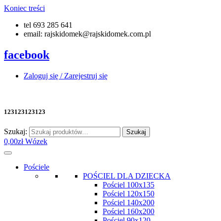
Koniec treści
tel 693 285 641
email: rajskidomek@rajskidomek.com.pl
facebook
Zaloguj się / Zarejestruj się
123123123123
Szukaj:
Szukaj
0,00
zł
Wózek
Pościele
POŚCIEL DLA DZIECKA
Pościel 100x135
Pościel 120x150
Pościel 140x200
Pościel 160x200
Pościel 90x120