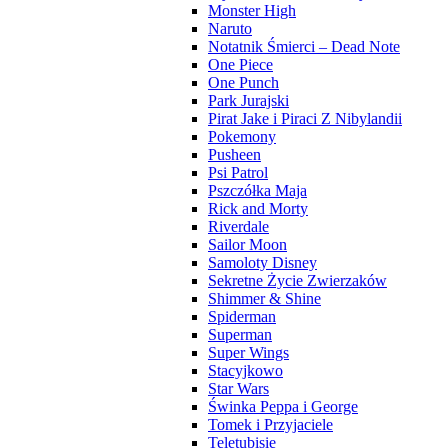
Monster High
Naruto
Notatnik Śmierci – Dead Note
One Piece
One Punch
Park Jurajski
Pirat Jake i Piraci Z Nibylandii
Pokemony
Pusheen
Psi Patrol
Pszczółka Maja
Rick and Morty
Riverdale
Sailor Moon
Samoloty Disney
Sekretne Życie Zwierzaków
Shimmer & Shine
Spiderman
Superman
Super Wings
Stacyjkowo
Star Wars
Świnka Peppa i George
Tomek i Przyjaciele
Teletubisie