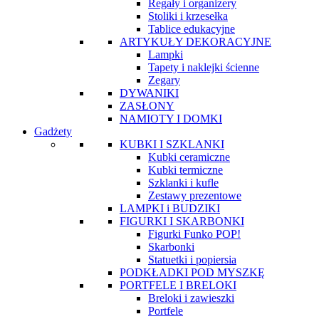
Regały i organizery
Stoliki i krzesełka
Tablice edukacyjne
ARTYKUŁY DEKORACYJNE
Lampki
Tapety i naklejki ścienne
Zegary
DYWANIKI
ZASŁONY
NAMIOTY I DOMKI
Gadżety
KUBKI I SZKLANKI
Kubki ceramiczne
Kubki termiczne
Szklanki i kufle
Zestawy prezentowe
LAMPKI i BUDZIKI
FIGURKI I SKARBONKI
Figurki Funko POP!
Skarbonki
Statuetki i popiersia
PODKŁADKI POD MYSZKĘ
PORTFELE I BRELOKI
Breloki i zawieszki
Portfele