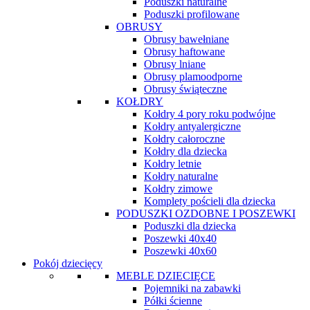
Poduszki naturalne
Poduszki profilowane
OBRUSY
Obrusy bawełniane
Obrusy haftowane
Obrusy lniane
Obrusy plamoodporne
Obrusy świąteczne
KOŁDRY
Kołdry 4 pory roku podwójne
Kołdry antyalergiczne
Kołdry całoroczne
Kołdry dla dziecka
Kołdry letnie
Kołdry naturalne
Kołdry zimowe
Komplety pościeli dla dziecka
PODUSZKI OZDOBNE I POSZEWKI
Poduszki dla dziecka
Poszewki 40x40
Poszewki 40x60
Pokój dziecięcy
MEBLE DZIECIĘCE
Pojemniki na zabawki
Półki ścienne