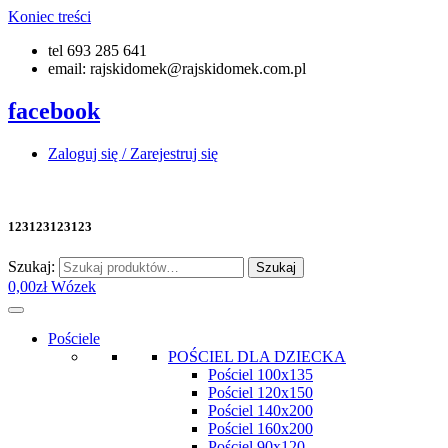
Koniec treści
tel 693 285 641
email: rajskidomek@rajskidomek.com.pl
facebook
Zaloguj się / Zarejestruj się
123123123123
Szukaj:
Szukaj
0,00
zł
Wózek
Pościele
POŚCIEL DLA DZIECKA
Pościel 100x135
Pościel 120x150
Pościel 140x200
Pościel 160x200
Pościel 90x120