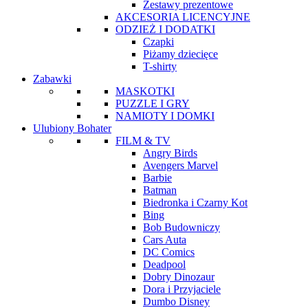
Zestawy prezentowe
AKCESORIA LICENCYJNE
ODZIEŻ I DODATKI
Czapki
Piżamy dziecięce
T-shirty
Zabawki
MASKOTKI
PUZZLE I GRY
NAMIOTY I DOMKI
Ulubiony Bohater
FILM & TV
Angry Birds
Avengers Marvel
Barbie
Batman
Biedronka i Czarny Kot
Bing
Bob Budowniczy
Cars Auta
DC Comics
Deadpool
Dobry Dinozaur
Dora i Przyjaciele
Dumbo Disney