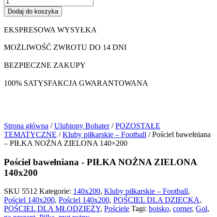
Dodaj do koszyka
EKSPRESOWA WYSYŁKA
MOŻLIWOŚĆ ZWROTU DO 14 DNI
BEZPIECZNE ZAKUPY
100% SATYSFAKCJA GWARANTOWANA
Strona główna
/
Ulubiony Bohater
/
POZOSTAŁE
TEMATYCZNE
/
Kluby piłkarskie – Football
/ Pościel bawełniana
– PIŁKA NOŻNA ZIELONA 140×200
Pościel bawełniana - PIŁKA NOŻNA ZIELONA
140x200
SKU
5512
Kategorie:
140x200
,
Kluby piłkarskie – Football
,
Pościel 140x200
,
Pościel 140x200
,
POŚCIEL DLA DZIECKA
,
POŚCIEL DLA MŁODZIEŻY
,
Pościele
Tagi:
boisko
,
corner
,
Gol
,