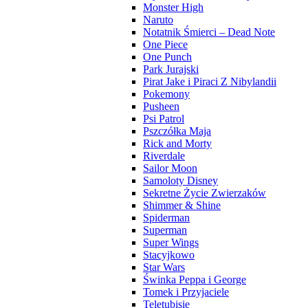
Monster High
Naruto
Notatnik Śmierci – Dead Note
One Piece
One Punch
Park Jurajski
Pirat Jake i Piraci Z Nibylandii
Pokemony
Pusheen
Psi Patrol
Pszczółka Maja
Rick and Morty
Riverdale
Sailor Moon
Samoloty Disney
Sekretne Życie Zwierzaków
Shimmer & Shine
Spiderman
Superman
Super Wings
Stacyjkowo
Star Wars
Świnka Peppa i George
Tomek i Przyjaciele
Teletubisie