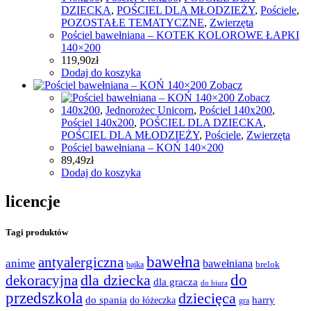
DZIECKA
,
POŚCIEL DLA MŁODZIEŻY
,
Pościele
,
POZOSTAŁE TEMATYCZNE
,
Zwierzęta
Pościel bawełniana – KOTEK KOLOROWE ŁAPKI
140×200
119,90
zł
Dodaj do koszyka
Zobacz
Zobacz
140x200
,
Jednorożec Unicorn
,
Pościel 140x200
,
Pościel 140x200
,
POŚCIEL DLA DZIECKA
,
POŚCIEL DLA MŁODZIEŻY
,
Pościele
,
Zwierzęta
Pościel bawełniana – KOŃ 140×200
89,49
zł
Dodaj do koszyka
licencje
Tagi produktów
bawełna
antyalergiczna
anime
bawełniana
bajka
brelok
do
dla dziecka
dekoracyjna
dla gracza
do biura
przedszkola
dziecięca
do spania
harry
do łóżeczka
gra