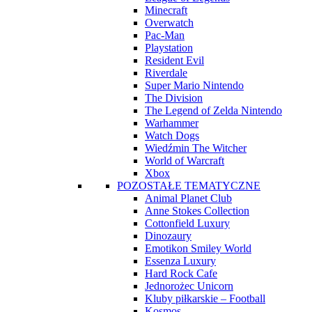
Minecraft
Overwatch
Pac-Man
Playstation
Resident Evil
Riverdale
Super Mario Nintendo
The Division
The Legend of Zelda Nintendo
Warhammer
Watch Dogs
Wiedźmin The Witcher
World of Warcraft
Xbox
POZOSTAŁE TEMATYCZNE
Animal Planet Club
Anne Stokes Collection
Cottonfield Luxury
Dinozaury
Emotikon Smiley World
Essenza Luxury
Hard Rock Cafe
Jednorożec Unicorn
Kluby piłkarskie – Football
Kosmos