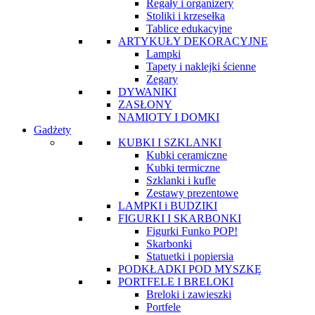
Regały i organizery
Stoliki i krzesełka
Tablice edukacyjne
ARTYKUŁY DEKORACYJNE
Lampki
Tapety i naklejki ścienne
Zegary
DYWANIKI
ZASŁONY
NAMIOTY I DOMKI
Gadżety
KUBKI I SZKLANKI
Kubki ceramiczne
Kubki termiczne
Szklanki i kufle
Zestawy prezentowe
LAMPKI i BUDZIKI
FIGURKI I SKARBONKI
Figurki Funko POP!
Skarbonki
Statuetki i popiersia
PODKŁADKI POD MYSZKĘ
PORTFELE I BRELOKI
Breloki i zawieszki
Portfele