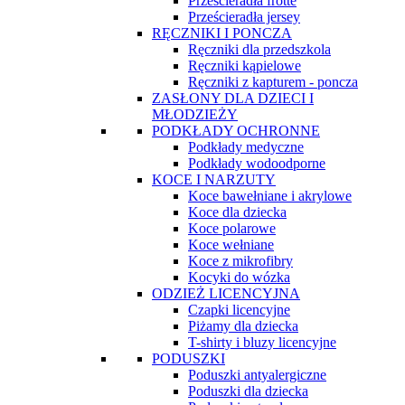
Prześcieradła frotte
Prześcieradła jersey
RĘCZNIKI I PONCZA
Ręczniki dla przedszkola
Ręczniki kąpielowe
Ręczniki z kapturem - poncza
ZASŁONY DLA DZIECI I
MŁODZIEŻY
PODKŁADY OCHRONNE
Podkłady medyczne
Podkłady wodoodporne
KOCE I NARZUTY
Koce bawełniane i akrylowe
Koce dla dziecka
Koce polarowe
Koce wełniane
Koce z mikrofibry
Kocyki do wózka
ODZIEŻ LICENCYJNA
Czapki licencyjne
Piżamy dla dziecka
T-shirty i bluzy licencyjne
PODUSZKI
Poduszki antyalergiczne
Poduszki dla dziecka