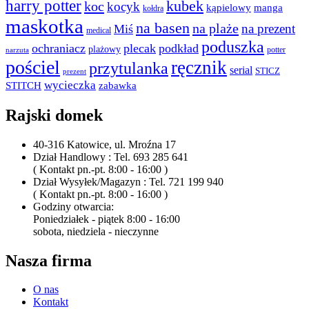
harry potter
kubek
koc
kocyk
kąpielowy
manga
kołdra
maskotka
na basen
na plaże
na prezent
Miś
medical
poduszka
ochraniacz
plecak
podkład
plażowy
potter
narzuta
pościel
ręcznik
przytulanka
serial
STICZ
prezent
wycieczka
STITCH
zabawka
Rajski domek
40-316 Katowice, ul. Mroźna 17
Dział Handlowy : Tel. 693 285 641
( Kontakt pn.-pt. 8:00 - 16:00 )
Dział Wysyłek/Magazyn : Tel. 721 199 940
( Kontakt pn.-pt. 8:00 - 16:00 )
Godziny otwarcia:
Poniedziałek - piątek 8:00 - 16:00
sobota, niedziela - nieczynne
Nasza firma
O nas
Kontakt