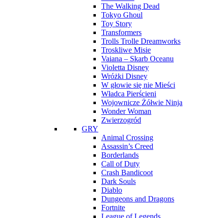
The Walking Dead
Tokyo Ghoul
Toy Story
Transformers
Trolls Trolle Dreamworks
Troskliwe Misie
Vaiana – Skarb Oceanu
Violetta Disney
Wróżki Disney
W głowie się nie Mieści
Władca Pierścieni
Wojownicze Żółwie Ninja
Wonder Woman
Zwierzogród
GRY
Animal Crossing
Assassin’s Creed
Borderlands
Call of Duty
Crash Bandicoot
Dark Souls
Diablo
Dungeons and Dragons
Fortnite
League of Legends