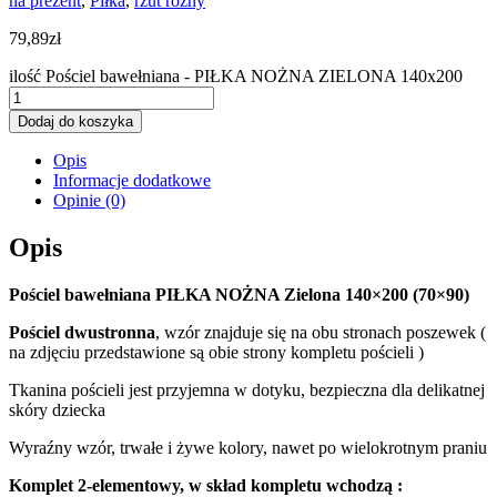
na prezent
,
Piłka
,
rzut rożny
79,89
zł
ilość Pościel bawełniana - PIŁKA NOŻNA ZIELONA 140x200
Dodaj do koszyka
Opis
Informacje dodatkowe
Opinie (0)
Opis
Pościel bawełniana PIŁKA NOŻNA Zielona 140×200 (70×90)
Pościel dwustronna
, wzór znajduje się na obu stronach poszewek (
na zdjęciu przedstawione są obie strony kompletu pościeli )
Tkanina pościeli jest przyjemna w dotyku, bezpieczna dla delikatnej
skóry dziecka
Wyraźny wzór, trwałe i żywe kolory, nawet po wielokrotnym praniu
Komplet 2-elementowy, w skład kompletu wchodzą :