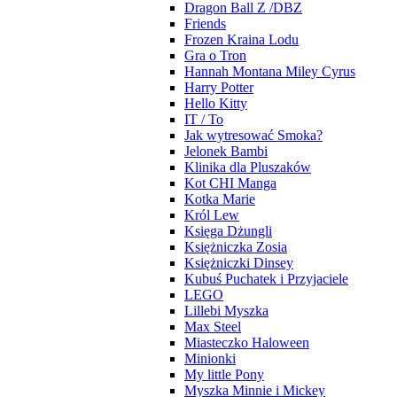
Dragon Ball Z /DBZ
Friends
Frozen Kraina Lodu
Gra o Tron
Hannah Montana Miley Cyrus
Harry Potter
Hello Kitty
IT / To
Jak wytresować Smoka?
Jelonek Bambi
Klinika dla Pluszaków
Kot CHI Manga
Kotka Marie
Król Lew
Księga Dżungli
Księżniczka Zosia
Księżniczki Dinsey
Kubuś Puchatek i Przyjaciele
LEGO
Lillebi Myszka
Max Steel
Miasteczko Haloween
Minionki
My little Pony
Myszka Minnie i Mickey