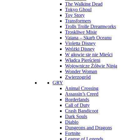
The Walking Dead
Tokyo Ghoul
Toy Story
Transformers
Trolls Trolle Dreamworks
Troskliwe Misie
Vaiana – Skarb Oceanu
Violetta Disney
Wróżki Disney
W głowie się nie Mieści
Władca Pierścieni
Wojownicze Żółwie Ninja
Wonder Woman
Zwierzogród
GRY
Animal Crossing
Assassin’s Creed
Borderlands
Call of Duty
Crash Bandicoot
Dark Souls
Diablo
Dungeons and Dragons
Fortnite
League of Legends