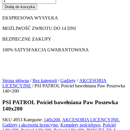
Dodaj do koszyka
EKSPRESOWA WYSYŁKA
MOŻLIWOŚĆ ZWROTU DO 14 DNI
BEZPIECZNE ZAKUPY
100% SATYSFAKCJA GWARANTOWANA
Strona główna
/
Bez kategorii
/
Gadżety
/
AKCESORIA
LICENCYJNE
/ PSI PATROL Pościel bawełniana Paw Poszewka
140×200
PSI PATROL Pościel bawełniana Paw Poszewka
140x200
SKU
4953
Kategorie:
140x200
,
AKCESORIA LICENCYJNE
,
Gadżety i akcesoria licencyjne
,
Komplety pościelowe
,
Pościel