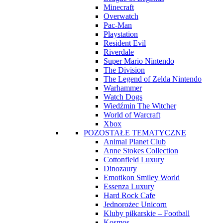
Minecraft
Overwatch
Pac-Man
Playstation
Resident Evil
Riverdale
Super Mario Nintendo
The Division
The Legend of Zelda Nintendo
Warhammer
Watch Dogs
Wiedźmin The Witcher
World of Warcraft
Xbox
POZOSTAŁE TEMATYCZNE
Animal Planet Club
Anne Stokes Collection
Cottonfield Luxury
Dinozaury
Emotikon Smiley World
Essenza Luxury
Hard Rock Cafe
Jednorożec Unicorn
Kluby piłkarskie – Football
Kosmos