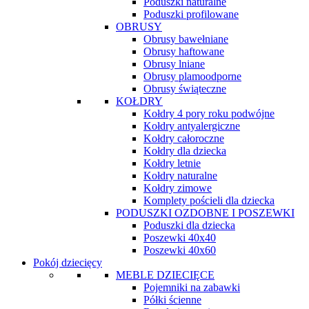
Poduszki naturalne
Poduszki profilowane
OBRUSY
Obrusy bawełniane
Obrusy haftowane
Obrusy lniane
Obrusy plamoodporne
Obrusy świąteczne
KOŁDRY
Kołdry 4 pory roku podwójne
Kołdry antyalergiczne
Kołdry całoroczne
Kołdry dla dziecka
Kołdry letnie
Kołdry naturalne
Kołdry zimowe
Komplety pościeli dla dziecka
PODUSZKI OZDOBNE I POSZEWKI
Poduszki dla dziecka
Poszewki 40x40
Poszewki 40x60
Pokój dziecięcy
MEBLE DZIECIĘCE
Pojemniki na zabawki
Półki ścienne