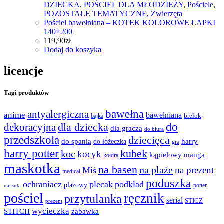
DZIECKA
,
POŚCIEL DLA MŁODZIEŻY
,
Pościele
,
POZOSTAŁE TEMATYCZNE
,
Zwierzęta
Pościel bawełniana – KOTEK KOLOROWE ŁAPKI
140×200
119,90
zł
Dodaj do koszyka
licencje
Tagi produktów
bawełna
antyalergiczna
anime
bawełniana
bajka
brelok
do
dla dziecka
dekoracyjna
dla gracza
do biura
przedszkola
dziecięca
do spania
harry
do łóżeczka
gra
harry potter
kubek
koc
kocyk
kąpielowy
manga
kołdra
maskotka
na basen
na plaże
na prezent
Miś
medical
poduszka
ochraniacz
plecak
podkład
plażowy
potter
narzuta
pościel
ręcznik
przytulanka
serial
STICZ
prezent
wycieczka
STITCH
zabawka