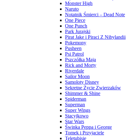
Monster High
Naruto
Notatnik Śmierci – Dead Note
One Piece
One Punch
Park Jurajski
Pirat Jake i Piraci Z Nibylandii
Pokemony
Pusheen
Psi Patrol
Pszczółka Maja
Rick and Morty
Riverdale
Sailor Moon
Samoloty Disney
Sekretne Życie Zwierzaków
Shimmer & Shine
Spiderman
Superman
Super Wings
Stacyjkowo
Star Wars
Świnka Peppa i George
Tomek i Przyjaciele
Teletubisie