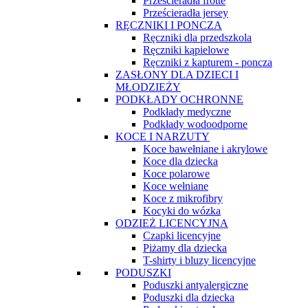
Prześcieradła frotte
Prześcieradła jersey
RĘCZNIKI I PONCZA
Ręczniki dla przedszkola
Ręczniki kąpielowe
Ręczniki z kapturem - poncza
ZASŁONY DLA DZIECI I
MŁODZIEŻY
PODKŁADY OCHRONNE
Podkłady medyczne
Podkłady wodoodporne
KOCE I NARZUTY
Koce bawełniane i akrylowe
Koce dla dziecka
Koce polarowe
Koce wełniane
Koce z mikrofibry
Kocyki do wózka
ODZIEŻ LICENCYJNA
Czapki licencyjne
Piżamy dla dziecka
T-shirty i bluzy licencyjne
PODUSZKI
Poduszki antyalergiczne
Poduszki dla dziecka