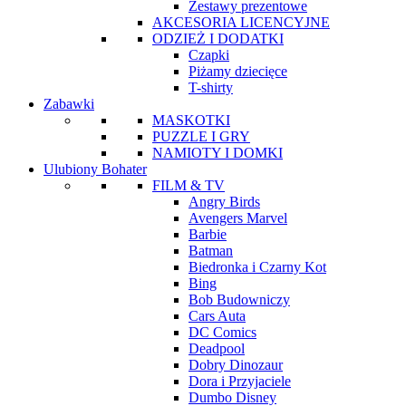
Zestawy prezentowe
AKCESORIA LICENCYJNE
ODZIEŻ I DODATKI
Czapki
Piżamy dziecięce
T-shirty
Zabawki
MASKOTKI
PUZZLE I GRY
NAMIOTY I DOMKI
Ulubiony Bohater
FILM & TV
Angry Birds
Avengers Marvel
Barbie
Batman
Biedronka i Czarny Kot
Bing
Bob Budowniczy
Cars Auta
DC Comics
Deadpool
Dobry Dinozaur
Dora i Przyjaciele
Dumbo Disney