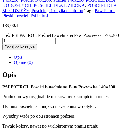
140x200
,
Pościel 140x200
,
Pościel 140x200
,
POŚCIEL DLA
DOROSŁYCH
,
POŚCIEL DLA DZIECKA
,
POŚCIEL DLA
MŁODZIEŻY
,
Pościele
,
Tekstylia dla domu
Tagi:
Paw Patrol
,
Pieski
,
pościel
,
Psi Patrol
139,00
zł
ilość PSI PATROL Pościel bawełniana Paw Poszewka 140x200
Dodaj do koszyka
Opis
Opinie (0)
Opis
PSI PATROL Pościel bawełniana Paw Poszewka 140×200
Produkt nowy oryginalnie opakowany z kompletem metek.
Tkanina pościeli jest miękka i przyjemna w dotyku.
Wyraźny wzór po obu stronach pościeli
Trwałe kolory, nawet po wielokrotnym praniu praniu.