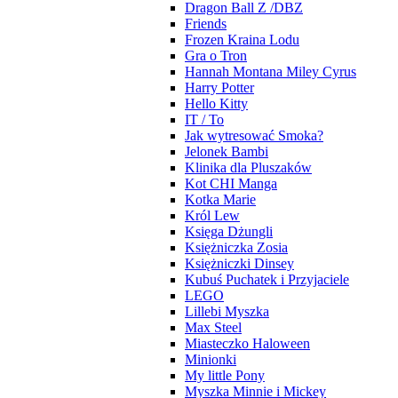
Dragon Ball Z /DBZ
Friends
Frozen Kraina Lodu
Gra o Tron
Hannah Montana Miley Cyrus
Harry Potter
Hello Kitty
IT / To
Jak wytresować Smoka?
Jelonek Bambi
Klinika dla Pluszaków
Kot CHI Manga
Kotka Marie
Król Lew
Księga Dżungli
Księżniczka Zosia
Księżniczki Dinsey
Kubuś Puchatek i Przyjaciele
LEGO
Lillebi Myszka
Max Steel
Miasteczko Haloween
Minionki
My little Pony
Myszka Minnie i Mickey