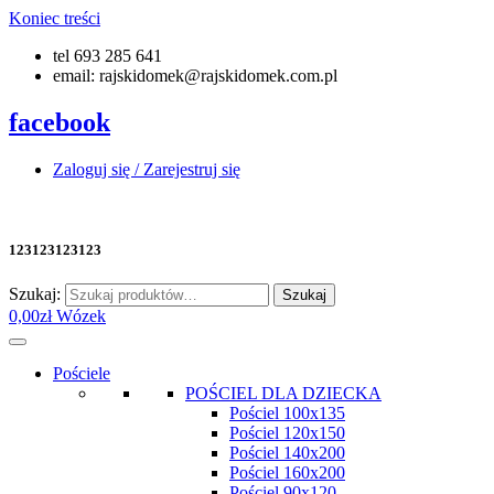
Koniec treści
tel 693 285 641
email: rajskidomek@rajskidomek.com.pl
facebook
Zaloguj się / Zarejestruj się
123123123123
Szukaj:
Szukaj
0,00
zł
Wózek
Pościele
POŚCIEL DLA DZIECKA
Pościel 100x135
Pościel 120x150
Pościel 140x200
Pościel 160x200
Pościel 90x120