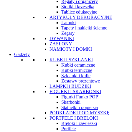
Regały i organizery
Stoliki i krzesełka
Tablice edukacyjne
ARTYKUŁY DEKORACYJNE
Lampki
Tapety i naklejki ścienne
Zegary
DYWANIKI
ZASŁONY
NAMIOTY I DOMKI
Gadżety
KUBKI I SZKLANKI
Kubki ceramiczne
Kubki termiczne
Szklanki i kufle
Zestawy prezentowe
LAMPKI i BUDZIKI
FIGURKI I SKARBONKI
Figurki Funko POP!
Skarbonki
Statuetki i popiersia
PODKŁADKI POD MYSZKĘ
PORTFELE I BRELOKI
Breloki i zawieszki
Portfele