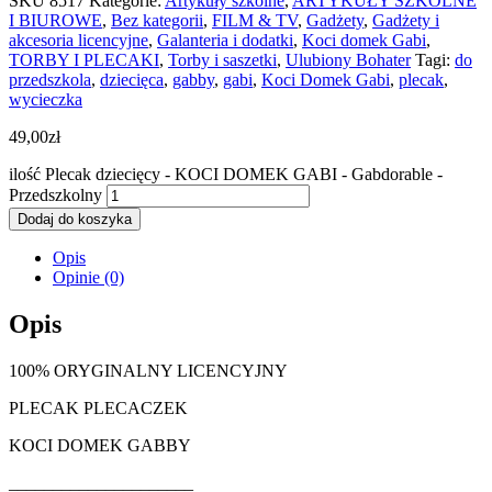
SKU
8517
Kategorie:
Artykuły szkolne
,
ARTYKUŁY SZKOLNE
I BIUROWE
,
Bez kategorii
,
FILM & TV
,
Gadżety
,
Gadżety i
akcesoria licencyjne
,
Galanteria i dodatki
,
Koci domek Gabi
,
TORBY I PLECAKI
,
Torby i saszetki
,
Ulubiony Bohater
Tagi:
do
przedszkola
,
dziecięca
,
gabby
,
gabi
,
Koci Domek Gabi
,
plecak
,
wycieczka
49,00
zł
ilość Plecak dziecięcy - KOCI DOMEK GABI - Gabdorable -
Przedszkolny
Dodaj do koszyka
Opis
Opinie (0)
Opis
100% ORYGINALNY LICENCYJNY
PLECAK PLECACZEK
KOCI DOMEK GABBY
_____________________