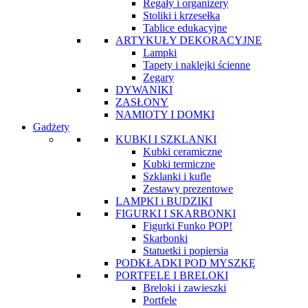
Regały i organizery
Stoliki i krzesełka
Tablice edukacyjne
ARTYKUŁY DEKORACYJNE
Lampki
Tapety i naklejki ścienne
Zegary
DYWANIKI
ZASŁONY
NAMIOTY I DOMKI
Gadżety
KUBKI I SZKLANKI
Kubki ceramiczne
Kubki termiczne
Szklanki i kufle
Zestawy prezentowe
LAMPKI i BUDZIKI
FIGURKI I SKARBONKI
Figurki Funko POP!
Skarbonki
Statuetki i popiersia
PODKŁADKI POD MYSZKĘ
PORTFELE I BRELOKI
Breloki i zawieszki
Portfele