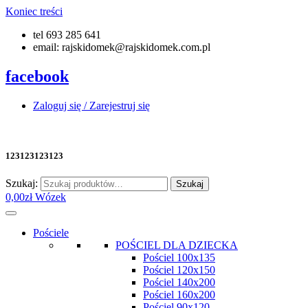
Koniec treści
tel 693 285 641
email: rajskidomek@rajskidomek.com.pl
facebook
Zaloguj się / Zarejestruj się
123123123123
Szukaj:
Szukaj
0,00
zł
Wózek
Pościele
POŚCIEL DLA DZIECKA
Pościel 100x135
Pościel 120x150
Pościel 140x200
Pościel 160x200
Pościel 90x120