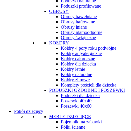
Poduszki naturalne
Poduszki profilowane
OBRUSY
Obrusy bawełniane
Obrusy haftowane
Obrusy lniane
Obrusy plamoodporne
Obrusy świąteczne
KOŁDRY
Kołdry 4 pory roku podwójne
Kołdry antyalergiczne
Kołdry całoroczne
Kołdry dla dziecka
Kołdry letnie
Kołdry naturalne
Kołdry zimowe
Komplety pościeli dla dziecka
PODUSZKI OZDOBNE I POSZEWKI
Poduszki dla dziecka
Poszewki 40x40
Poszewki 40x60
Pokój dziecięcy
MEBLE DZIECIĘCE
Pojemniki na zabawki
Półki ścienne