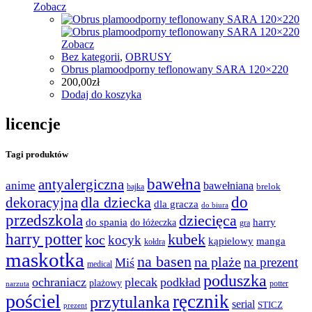
Zobacz
Zobacz
Bez kategorii
,
OBRUSY
Obrus plamoodporny teflonowany SARA 120×220
200,00
zł
Dodaj do koszyka
licencje
Tagi produktów
bawełna
antyalergiczna
anime
bawełniana
bajka
brelok
do
dla dziecka
dekoracyjna
dla gracza
do biura
przedszkola
dziecięca
do spania
harry
do łóżeczka
gra
harry potter
kubek
koc
kocyk
kąpielowy
manga
kołdra
maskotka
na basen
na plaże
na prezent
Miś
medical
poduszka
ochraniacz
plecak
podkład
plażowy
potter
narzuta
pościel
ręcznik
przytulanka
serial
STICZ
prezent