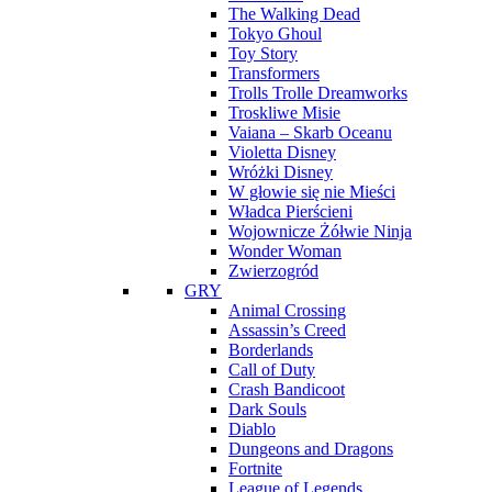
The Walking Dead
Tokyo Ghoul
Toy Story
Transformers
Trolls Trolle Dreamworks
Troskliwe Misie
Vaiana – Skarb Oceanu
Violetta Disney
Wróżki Disney
W głowie się nie Mieści
Władca Pierścieni
Wojownicze Żółwie Ninja
Wonder Woman
Zwierzogród
GRY
Animal Crossing
Assassin’s Creed
Borderlands
Call of Duty
Crash Bandicoot
Dark Souls
Diablo
Dungeons and Dragons
Fortnite
League of Legends