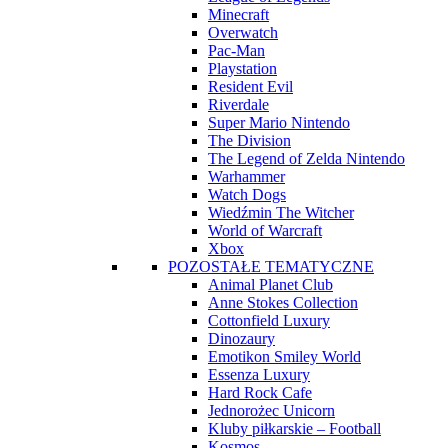
Minecraft
Overwatch
Pac-Man
Playstation
Resident Evil
Riverdale
Super Mario Nintendo
The Division
The Legend of Zelda Nintendo
Warhammer
Watch Dogs
Wiedźmin The Witcher
World of Warcraft
Xbox
POZOSTAŁE TEMATYCZNE
Animal Planet Club
Anne Stokes Collection
Cottonfield Luxury
Dinozaury
Emotikon Smiley World
Essenza Luxury
Hard Rock Cafe
Jednorożec Unicorn
Kluby piłkarskie – Football
Kosmos