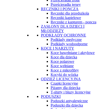
Prześcieradła frotte
Prześcieradła jersey
RĘCZNIKI I PONCZA
Ręczniki dla przedszkola
Ręczniki kąpielowe
Ręczniki z kapturem - poncza
ZASŁONY DLA DZIECI I
MŁODZIEŻY
PODKŁADY OCHRONNE
Podkłady medyczne
Podkłady wodoodporne
KOCE I NARZUTY
Koce bawełniane i akrylowe
Koce dla dziecka
Koce polarowe
Koce wełniane
Koce z mikrofibry
Kocyki do wózka
ODZIEŻ LICENCYJNA
Czapki licencyjne
Piżamy dla dziecka
T-shirty i bluzy licencyjne
PODUSZKI
Poduszki antyalergiczne
Poduszki dla dziecka