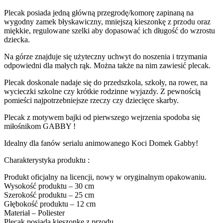
Plecak posiada jedną główną przegrodę/komorę zapinaną na
wygodny zamek błyskawiczny, mniejszą kieszonkę z przodu oraz
miękkie, regulowane szelki aby dopasować ich długość do wzrostu
dziecka.
Na górze znajduje się użyteczny uchwyt do noszenia i trzymania
odpowiedni dla małych rąk. Można także na nim zawiesić plecak.
Plecak doskonale nadaje się do przedszkola, szkoły, na rower, na
wycieczki szkolne czy krótkie rodzinne wyjazdy. Z pewnością
pomieści najpotrzebniejsze rzeczy czy dziecięce skarby.
Plecak z motywem bajki od pierwszego wejrzenia spodoba się
miłośnikom GABBY !
Idealny dla fanów serialu animowanego Koci Domek Gabby!
Charakterystyka produktu :
Produkt oficjalny na licencji, nowy w oryginalnym opakowaniu.
Wysokość produktu – 30 cm
Szerokość produktu – 25 cm
Głębokość produktu – 12 cm
Materiał – Poliester
Plecak posiada kieszonkę z przodu