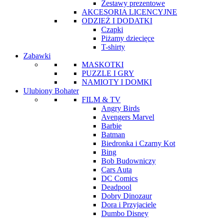
Zestawy prezentowe
AKCESORIA LICENCYJNE
ODZIEŻ I DODATKI
Czapki
Piżamy dziecięce
T-shirty
Zabawki
MASKOTKI
PUZZLE I GRY
NAMIOTY I DOMKI
Ulubiony Bohater
FILM & TV
Angry Birds
Avengers Marvel
Barbie
Batman
Biedronka i Czarny Kot
Bing
Bob Budowniczy
Cars Auta
DC Comics
Deadpool
Dobry Dinozaur
Dora i Przyjaciele
Dumbo Disney