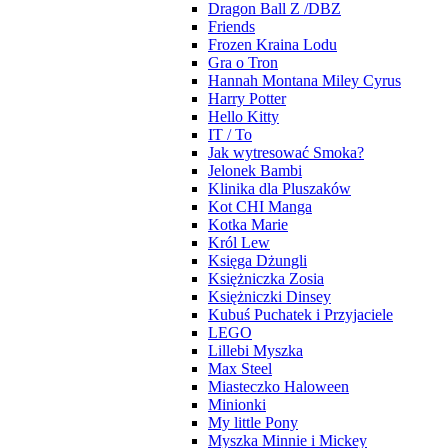
Dragon Ball Z /DBZ
Friends
Frozen Kraina Lodu
Gra o Tron
Hannah Montana Miley Cyrus
Harry Potter
Hello Kitty
IT / To
Jak wytresować Smoka?
Jelonek Bambi
Klinika dla Pluszaków
Kot CHI Manga
Kotka Marie
Król Lew
Księga Dżungli
Księżniczka Zosia
Księżniczki Dinsey
Kubuś Puchatek i Przyjaciele
LEGO
Lillebi Myszka
Max Steel
Miasteczko Haloween
Minionki
My little Pony
Myszka Minnie i Mickey