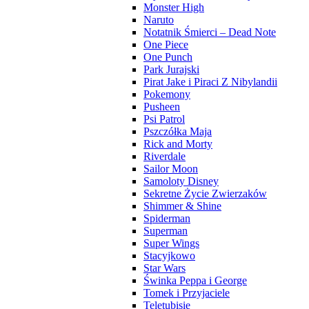
Monster High
Naruto
Notatnik Śmierci – Dead Note
One Piece
One Punch
Park Jurajski
Pirat Jake i Piraci Z Nibylandii
Pokemony
Pusheen
Psi Patrol
Pszczółka Maja
Rick and Morty
Riverdale
Sailor Moon
Samoloty Disney
Sekretne Życie Zwierzaków
Shimmer & Shine
Spiderman
Superman
Super Wings
Stacyjkowo
Star Wars
Świnka Peppa i George
Tomek i Przyjaciele
Teletubisie