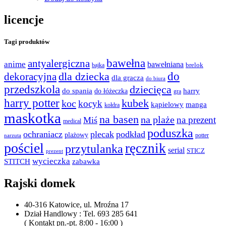
licencje
Tagi produktów
bawełna
antyalergiczna
anime
bawełniana
bajka
brelok
do
dla dziecka
dekoracyjna
dla gracza
do biura
przedszkola
dziecięca
do spania
harry
do łóżeczka
gra
harry potter
kubek
koc
kocyk
kąpielowy
manga
kołdra
maskotka
na basen
na plaże
na prezent
Miś
medical
poduszka
ochraniacz
plecak
podkład
plażowy
potter
narzuta
pościel
ręcznik
przytulanka
serial
STICZ
prezent
wycieczka
STITCH
zabawka
Rajski domek
40-316 Katowice, ul. Mroźna 17
Dział Handlowy : Tel. 693 285 641
( Kontakt pn.-pt. 8:00 - 16:00 )