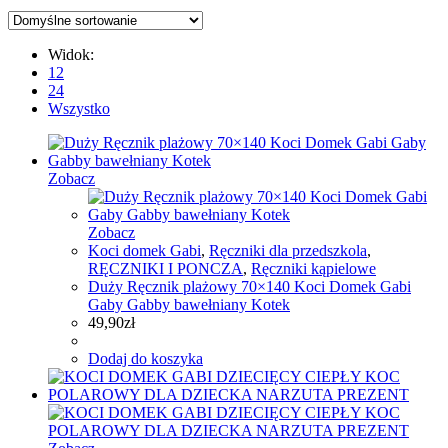
Widok:
12
24
Wszystko
Zobacz
Zobacz
Koci domek Gabi
,
Ręczniki dla przedszkola
,
RĘCZNIKI I PONCZA
,
Ręczniki kąpielowe
Duży Ręcznik plażowy 70×140 Koci Domek Gabi
Gaby Gabby bawełniany Kotek
49,90
zł
Dodaj do koszyka