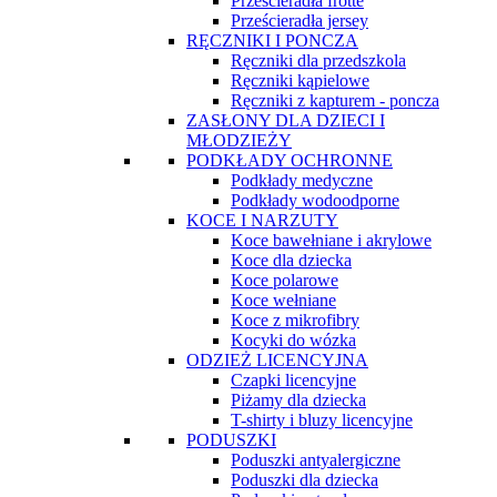
Prześcieradła frotte
Prześcieradła jersey
RĘCZNIKI I PONCZA
Ręczniki dla przedszkola
Ręczniki kąpielowe
Ręczniki z kapturem - poncza
ZASŁONY DLA DZIECI I
MŁODZIEŻY
PODKŁADY OCHRONNE
Podkłady medyczne
Podkłady wodoodporne
KOCE I NARZUTY
Koce bawełniane i akrylowe
Koce dla dziecka
Koce polarowe
Koce wełniane
Koce z mikrofibry
Kocyki do wózka
ODZIEŻ LICENCYJNA
Czapki licencyjne
Piżamy dla dziecka
T-shirty i bluzy licencyjne
PODUSZKI
Poduszki antyalergiczne
Poduszki dla dziecka