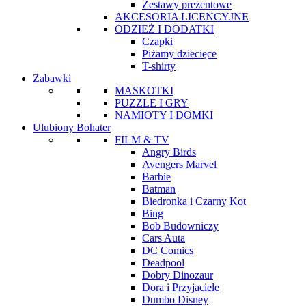
Zestawy prezentowe
AKCESORIA LICENCYJNE
ODZIEŻ I DODATKI
Czapki
Piżamy dziecięce
T-shirty
Zabawki
MASKOTKI
PUZZLE I GRY
NAMIOTY I DOMKI
Ulubiony Bohater
FILM & TV
Angry Birds
Avengers Marvel
Barbie
Batman
Biedronka i Czarny Kot
Bing
Bob Budowniczy
Cars Auta
DC Comics
Deadpool
Dobry Dinozaur
Dora i Przyjaciele
Dumbo Disney