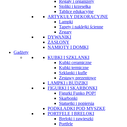
Regały i organizery
Stoliki i krzesełka
Tablice edukacyjne
ARTYKUŁY DEKORACYJNE
Lampki
Tapety i naklejki ścienne
Zegary
DYWANIKI
ZASŁONY
NAMIOTY I DOMKI
Gadżety
KUBKI I SZKLANKI
Kubki ceramiczne
Kubki termiczne
Szklanki i kufle
Zestawy prezentowe
LAMPKI i BUDZIKI
FIGURKI I SKARBONKI
Figurki Funko POP!
Skarbonki
Statuetki i popiersia
PODKŁADKI POD MYSZKĘ
PORTFELE I BRELOKI
Breloki i zawieszki
Portfele