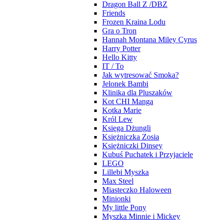
Dragon Ball Z /DBZ
Friends
Frozen Kraina Lodu
Gra o Tron
Hannah Montana Miley Cyrus
Harry Potter
Hello Kitty
IT / To
Jak wytresować Smoka?
Jelonek Bambi
Klinika dla Pluszaków
Kot CHI Manga
Kotka Marie
Król Lew
Księga Dżungli
Księżniczka Zosia
Księżniczki Dinsey
Kubuś Puchatek i Przyjaciele
LEGO
Lillebi Myszka
Max Steel
Miasteczko Haloween
Minionki
My little Pony
Myszka Minnie i Mickey