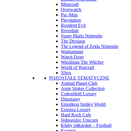
Minecraft
Overwatch
Pac-Man
Playstation
Resident Evil
Riverdale
Super Mario Nintendo
The Division
The Legend of Zelda Nintendo
Warhammer
Watch Dogs
Wiedźmin The Witcher
World of Warcraft
Xbox
POZOSTAŁE TEMATYCZNE
Animal Planet Club
Anne Stokes Collection
Cottonfield Luxury
Dinozaury
Emotikon Smiley World
Essenza Luxury
Hard Rock Cafe
Jednorożec Unicorn
Kluby piłkarskie – Football
Kosmos