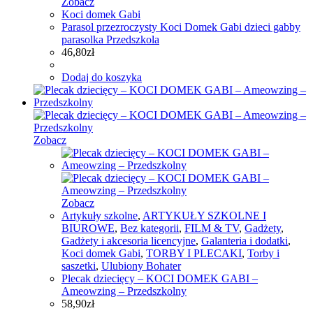
Zobacz
Koci domek Gabi
Parasol przezroczysty Koci Domek Gabi dzieci gabby
parasolka Przedszkola
46,80
zł
Dodaj do koszyka
Zobacz
Zobacz
Artykuły szkolne
,
ARTYKUŁY SZKOLNE I
BIUROWE
,
Bez kategorii
,
FILM & TV
,
Gadżety
,
Gadżety i akcesoria licencyjne
,
Galanteria i dodatki
,
Koci domek Gabi
,
TORBY I PLECAKI
,
Torby i
saszetki
,
Ulubiony Bohater
Plecak dziecięcy – KOCI DOMEK GABI –
Ameowzing – Przedszkolny
58,90
zł