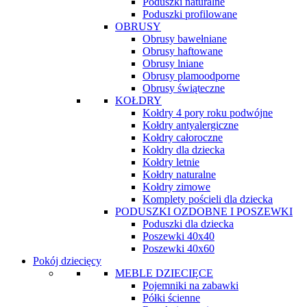
Poduszki naturalne
Poduszki profilowane
OBRUSY
Obrusy bawełniane
Obrusy haftowane
Obrusy lniane
Obrusy plamoodporne
Obrusy świąteczne
KOŁDRY
Kołdry 4 pory roku podwójne
Kołdry antyalergiczne
Kołdry całoroczne
Kołdry dla dziecka
Kołdry letnie
Kołdry naturalne
Kołdry zimowe
Komplety pościeli dla dziecka
PODUSZKI OZDOBNE I POSZEWKI
Poduszki dla dziecka
Poszewki 40x40
Poszewki 40x60
Pokój dziecięcy
MEBLE DZIECIĘCE
Pojemniki na zabawki
Półki ścienne