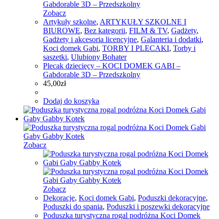
Zobacz
Artykuły szkolne
,
ARTYKUŁY SZKOLNE I
BIUROWE
,
Bez kategorii
,
FILM & TV
,
Gadżety
,
Gadżety i akcesoria licencyjne
,
Galanteria i dodatki
,
Koci domek Gabi
,
TORBY I PLECAKI
,
Torby i
saszetki
,
Ulubiony Bohater
Plecak dziecięcy – KOCI DOMEK GABI –
Gabdorable 3D – Przedszkolny
45,00
zł
Dodaj do koszyka
Zobacz
Zobacz
Dekoracje
,
Koci domek Gabi
,
Poduszki dekoracyjne
,
Poduszki do spania
,
Poduszki i poszewki dekoracyjne
Poduszka turystyczna rogal podróżna Koci Domek