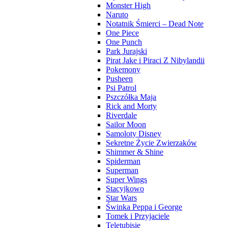
Monster High
Naruto
Notatnik Śmierci – Dead Note
One Piece
One Punch
Park Jurajski
Pirat Jake i Piraci Z Nibylandii
Pokemony
Pusheen
Psi Patrol
Pszczółka Maja
Rick and Morty
Riverdale
Sailor Moon
Samoloty Disney
Sekretne Życie Zwierzaków
Shimmer & Shine
Spiderman
Superman
Super Wings
Stacyjkowo
Star Wars
Świnka Peppa i George
Tomek i Przyjaciele
Teletubisie