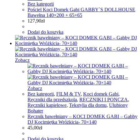
Bez kategorii
Pościel Koci Domek Gabi GABBY`S DOLLHOUSE
Bawełna 140×200 + 65×65
127,90
zł
Dodaj do koszyka
Zobacz
Zobacz
Bez kategorii
,
FILM & TV
,
Koci domek Gabi
,
Ręczniki dla przedszkola
,
RĘCZNIKI I PONCZA
,
Ręczniki kąpielowe
,
Tekstylia dla domu
,
Ulubiony
Bohater
Ręcznik bawełniany – KOCI DOMEK GABI – Gabby
DJ Kocimiętka Wróżkicia- 70×140
45,00
zł
Dodaj do koszyka