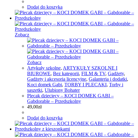
Dodaj do koszyka
Zobacz
Zobacz
Artykuły szkolne
,
ARTYKUŁY SZKOLNE I
BIUROWE
,
Bez kategorii
,
FILM & TV
,
Gadżety
,
Gadżety i akcesoria licencyjne
,
Galanteria i dodatki
,
Koci domek Gabi
,
TORBY I PLECAKI
,
Torby i
saszetki
,
Ulubiony Bohater
Plecak dziecięcy – KOCI DOMEK GABI –
Gabdorable – Przedszkolny
49,00
zł
Dodaj do koszyka