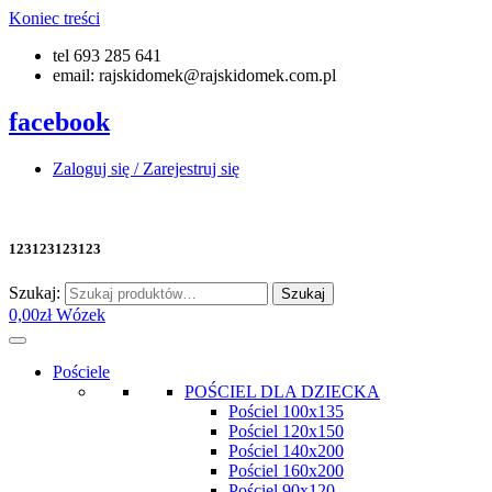
Koniec treści
tel 693 285 641
email: rajskidomek@rajskidomek.com.pl
facebook
Zaloguj się / Zarejestruj się
123123123123
Szukaj:
Szukaj
0,00
zł
Wózek
Pościele
POŚCIEL DLA DZIECKA
Pościel 100x135
Pościel 120x150
Pościel 140x200
Pościel 160x200
Pościel 90x120