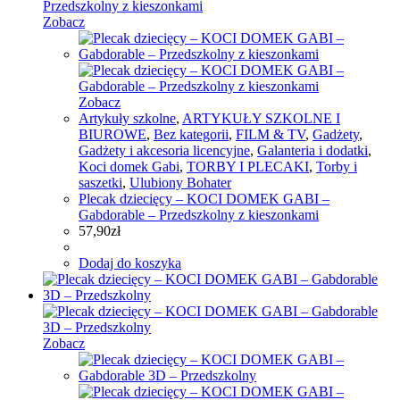
Zobacz
Zobacz
Artykuły szkolne
,
ARTYKUŁY SZKOLNE I
BIUROWE
,
Bez kategorii
,
FILM & TV
,
Gadżety
,
Gadżety i akcesoria licencyjne
,
Galanteria i dodatki
,
Koci domek Gabi
,
TORBY I PLECAKI
,
Torby i
saszetki
,
Ulubiony Bohater
Plecak dziecięcy – KOCI DOMEK GABI –
Gabdorable – Przedszkolny z kieszonkami
57,90
zł
Dodaj do koszyka
Zobacz