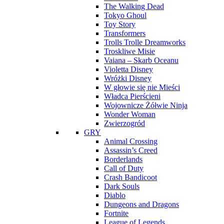
The Walking Dead
Tokyo Ghoul
Toy Story
Transformers
Trolls Trolle Dreamworks
Troskliwe Misie
Vaiana – Skarb Oceanu
Violetta Disney
Wróżki Disney
W głowie się nie Mieści
Władca Pierścieni
Wojownicze Żółwie Ninja
Wonder Woman
Zwierzogród
GRY
Animal Crossing
Assassin’s Creed
Borderlands
Call of Duty
Crash Bandicoot
Dark Souls
Diablo
Dungeons and Dragons
Fortnite
League of Legends