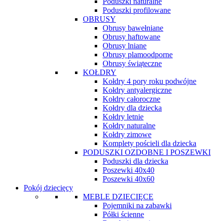
Poduszki naturalne
Poduszki profilowane
OBRUSY
Obrusy bawełniane
Obrusy haftowane
Obrusy lniane
Obrusy plamoodporne
Obrusy świąteczne
KOŁDRY
Kołdry 4 pory roku podwójne
Kołdry antyalergiczne
Kołdry całoroczne
Kołdry dla dziecka
Kołdry letnie
Kołdry naturalne
Kołdry zimowe
Komplety pościeli dla dziecka
PODUSZKI OZDOBNE I POSZEWKI
Poduszki dla dziecka
Poszewki 40x40
Poszewki 40x60
Pokój dziecięcy
MEBLE DZIECIĘCE
Pojemniki na zabawki
Półki ścienne