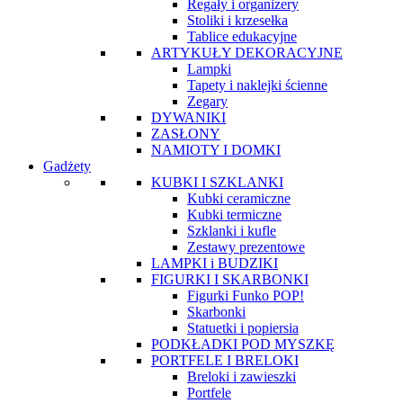
Regały i organizery
Stoliki i krzesełka
Tablice edukacyjne
ARTYKUŁY DEKORACYJNE
Lampki
Tapety i naklejki ścienne
Zegary
DYWANIKI
ZASŁONY
NAMIOTY I DOMKI
Gadżety
KUBKI I SZKLANKI
Kubki ceramiczne
Kubki termiczne
Szklanki i kufle
Zestawy prezentowe
LAMPKI i BUDZIKI
FIGURKI I SKARBONKI
Figurki Funko POP!
Skarbonki
Statuetki i popiersia
PODKŁADKI POD MYSZKĘ
PORTFELE I BRELOKI
Breloki i zawieszki
Portfele