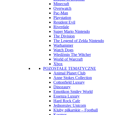
Minecraft
Overwatch
Pac-Man
Playstation
Resident Evil
Riverdale
Super Mario Nintendo
The Division
The Legend of Zelda Nintendo
Warhammer
Watch Dogs
Wiedźmin The Witcher
World of Warcraft
Xbox
POZOSTAŁE TEMATYCZNE
Animal Planet Club
Anne Stokes Collection
Cottonfield Luxury
Dinozaury
Emotikon Smiley World
Essenza Luxury
Hard Rock Cafe
Jednorożec Unicorn
Kluby piłkarskie – Football
Kosmos