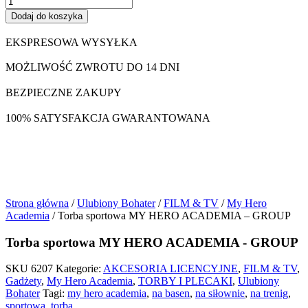
Dodaj do koszyka
EKSPRESOWA WYSYŁKA
MOŻLIWOŚĆ ZWROTU DO 14 DNI
BEZPIECZNE ZAKUPY
100% SATYSFAKCJA GWARANTOWANA
Strona główna
/
Ulubiony Bohater
/
FILM & TV
/
My Hero
Academia
/ Torba sportowa MY HERO ACADEMIA – GROUP
Torba sportowa MY HERO ACADEMIA - GROUP
SKU
6207
Kategorie:
AKCESORIA LICENCYJNE
,
FILM & TV
,
Gadżety
,
My Hero Academia
,
TORBY I PLECAKI
,
Ulubiony
Bohater
Tagi:
my hero academia
,
na basen
,
na siłownie
,
na trenig
,
sportowa
,
torba