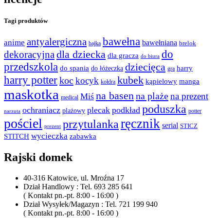
Tagi produktów
bawełna
antyalergiczna
anime
bawełniana
bajka
brelok
do
dla dziecka
dekoracyjna
dla gracza
do biura
przedszkola
dziecięca
do spania
harry
do łóżeczka
gra
harry potter
kubek
koc
kocyk
kąpielowy
manga
kołdra
maskotka
na basen
na plaże
na prezent
Miś
medical
poduszka
ochraniacz
plecak
podkład
plażowy
potter
narzuta
pościel
ręcznik
przytulanka
serial
STICZ
prezent
wycieczka
STITCH
zabawka
Rajski domek
40-316 Katowice, ul. Mroźna 17
Dział Handlowy : Tel. 693 285 641
( Kontakt pn.-pt. 8:00 - 16:00 )
Dział Wysyłek/Magazyn : Tel. 721 199 940
( Kontakt pn.-pt. 8:00 - 16:00 )