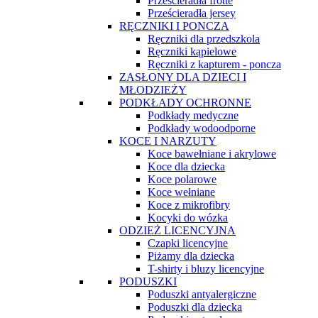
Prześcieradła frotte
Prześcieradła jersey
RĘCZNIKI I PONCZA
Ręczniki dla przedszkola
Ręczniki kąpielowe
Ręczniki z kapturem - poncza
ZASŁONY DLA DZIECI I
MŁODZIEŻY
PODKŁADY OCHRONNE
Podkłady medyczne
Podkłady wodoodporne
KOCE I NARZUTY
Koce bawełniane i akrylowe
Koce dla dziecka
Koce polarowe
Koce wełniane
Koce z mikrofibry
Kocyki do wózka
ODZIEŻ LICENCYJNA
Czapki licencyjne
Piżamy dla dziecka
T-shirty i bluzy licencyjne
PODUSZKI
Poduszki antyalergiczne
Poduszki dla dziecka