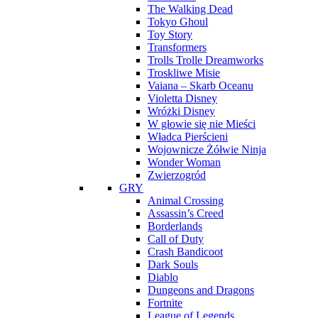
The Walking Dead
Tokyo Ghoul
Toy Story
Transformers
Trolls Trolle Dreamworks
Troskliwe Misie
Vaiana – Skarb Oceanu
Violetta Disney
Wróżki Disney
W głowie się nie Mieści
Władca Pierścieni
Wojownicze Żółwie Ninja
Wonder Woman
Zwierzogród
GRY
Animal Crossing
Assassin’s Creed
Borderlands
Call of Duty
Crash Bandicoot
Dark Souls
Diablo
Dungeons and Dragons
Fortnite
League of Legends