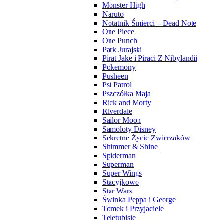
Monster High
Naruto
Notatnik Śmierci – Dead Note
One Piece
One Punch
Park Jurajski
Pirat Jake i Piraci Z Nibylandii
Pokemony
Pusheen
Psi Patrol
Pszczółka Maja
Rick and Morty
Riverdale
Sailor Moon
Samoloty Disney
Sekretne Życie Zwierzaków
Shimmer & Shine
Spiderman
Superman
Super Wings
Stacyjkowo
Star Wars
Świnka Peppa i George
Tomek i Przyjaciele
Teletubisie