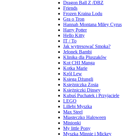
Dragon Ball Z /DBZ
Friends
Frozen Kraina Lodu
Gra o Tron
Hannah Montana Miley Cyrus
Harry Potter
Hello Kitty
IT / To
Jak wytresować Smoka?
Jelonek Bambi
Klinika dla Pluszaków
Kot CHI Manga
Kotka Marie
Król Lew
Księga Dżungli
Księżniczka Zosia
Księżniczki Dinsey
Kubuś Puchatek i Przyjaciele
LEGO
Lillebi Myszka
Max Steel
Miasteczko Haloween
Minionki
My little Pony
Myszka Minnie i Mickey