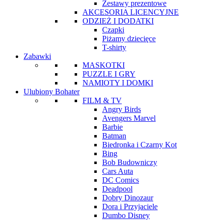
Zestawy prezentowe
AKCESORIA LICENCYJNE
ODZIEŻ I DODATKI
Czapki
Piżamy dziecięce
T-shirty
Zabawki
MASKOTKI
PUZZLE I GRY
NAMIOTY I DOMKI
Ulubiony Bohater
FILM & TV
Angry Birds
Avengers Marvel
Barbie
Batman
Biedronka i Czarny Kot
Bing
Bob Budowniczy
Cars Auta
DC Comics
Deadpool
Dobry Dinozaur
Dora i Przyjaciele
Dumbo Disney