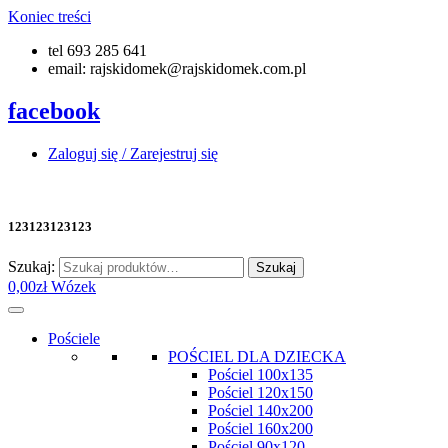
Koniec treści
tel 693 285 641
email: rajskidomek@rajskidomek.com.pl
facebook
Zaloguj się / Zarejestruj się
123123123123
Szukaj:
Szukaj
0,00
zł
Wózek
Pościele
POŚCIEL DLA DZIECKA
Pościel 100x135
Pościel 120x150
Pościel 140x200
Pościel 160x200
Pościel 90x120