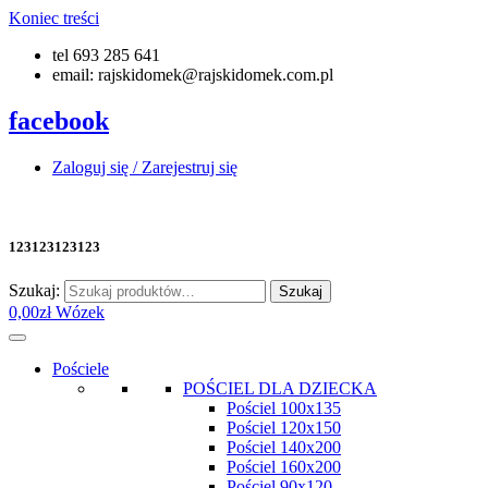
Koniec treści
tel 693 285 641
email: rajskidomek@rajskidomek.com.pl
facebook
Zaloguj się / Zarejestruj się
123123123123
Szukaj:
Szukaj
0,00
zł
Wózek
Pościele
POŚCIEL DLA DZIECKA
Pościel 100x135
Pościel 120x150
Pościel 140x200
Pościel 160x200
Pościel 90x120