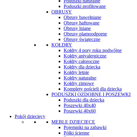
Poduszki naturalne
Poduszki profilowane
OBRUSY
Obrusy bawełniane
Obrusy haftowane
Obrusy lniane
Obrusy plamoodporne
Obrusy świąteczne
KOŁDRY
Kołdry 4 pory roku podwójne
Kołdry antyalergiczne
Kołdry całoroczne
Kołdry dla dziecka
Kołdry letnie
Kołdry naturalne
Kołdry zimowe
Komplety pościeli dla dziecka
PODUSZKI OZDOBNE I POSZEWKI
Poduszki dla dziecka
Poszewki 40x40
Poszewki 40x60
Pokój dziecięcy
MEBLE DZIECIĘCE
Pojemniki na zabawki
Półki ścienne