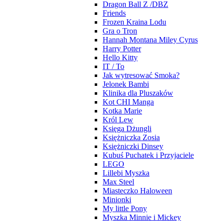
Dragon Ball Z /DBZ
Friends
Frozen Kraina Lodu
Gra o Tron
Hannah Montana Miley Cyrus
Harry Potter
Hello Kitty
IT / To
Jak wytresować Smoka?
Jelonek Bambi
Klinika dla Pluszaków
Kot CHI Manga
Kotka Marie
Król Lew
Księga Dżungli
Księżniczka Zosia
Księżniczki Dinsey
Kubuś Puchatek i Przyjaciele
LEGO
Lillebi Myszka
Max Steel
Miasteczko Haloween
Minionki
My little Pony
Myszka Minnie i Mickey