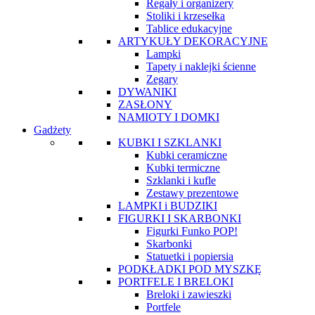
Regały i organizery
Stoliki i krzesełka
Tablice edukacyjne
ARTYKUŁY DEKORACYJNE
Lampki
Tapety i naklejki ścienne
Zegary
DYWANIKI
ZASŁONY
NAMIOTY I DOMKI
Gadżety
KUBKI I SZKLANKI
Kubki ceramiczne
Kubki termiczne
Szklanki i kufle
Zestawy prezentowe
LAMPKI i BUDZIKI
FIGURKI I SKARBONKI
Figurki Funko POP!
Skarbonki
Statuetki i popiersia
PODKŁADKI POD MYSZKĘ
PORTFELE I BRELOKI
Breloki i zawieszki
Portfele