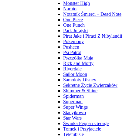
Monster High
Naruto
Notatnik Śmierci – Dead Note
One Piece
One Punch
Park Jurajski
Pirat Jake i Piraci Z Nibylandii
Pokemony
Pusheen
Psi Patrol
Pszczółka Maja
Rick and Morty
Riverdale
Sailor Moon
Samoloty Disney
Sekretne Życie Zwierzaków
Shimmer & Shine
Spiderman
Superman
Super Wings
Stacyjkowo
Star Wars
Świnka Peppa i George
Tomek i Przyjaciele
Teletubisie