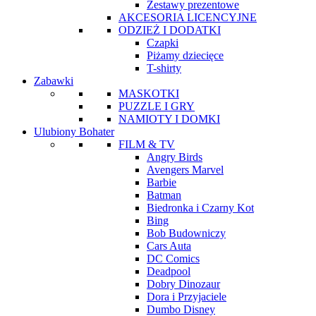
Zestawy prezentowe
AKCESORIA LICENCYJNE
ODZIEŻ I DODATKI
Czapki
Piżamy dziecięce
T-shirty
Zabawki
MASKOTKI
PUZZLE I GRY
NAMIOTY I DOMKI
Ulubiony Bohater
FILM & TV
Angry Birds
Avengers Marvel
Barbie
Batman
Biedronka i Czarny Kot
Bing
Bob Budowniczy
Cars Auta
DC Comics
Deadpool
Dobry Dinozaur
Dora i Przyjaciele
Dumbo Disney