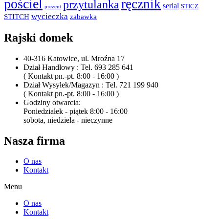
pościel
ręcznik
przytulanka
serial
STICZ
prezent
wycieczka
STITCH
zabawka
Rajski domek
40-316 Katowice, ul. Mroźna 17
Dział Handlowy : Tel. 693 285 641
( Kontakt pn.-pt. 8:00 - 16:00 )
Dział Wysyłek/Magazyn : Tel. 721 199 940
( Kontakt pn.-pt. 8:00 - 16:00 )
Godziny otwarcia:
Poniedziałek - piątek 8:00 - 16:00
sobota, niedziela - nieczynne
Nasza firma
O nas
Kontakt
Menu
O nas
Kontakt