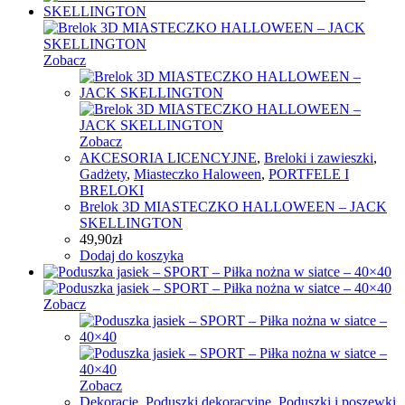
Zobacz
Zobacz
AKCESORIA LICENCYJNE
,
Breloki i zawieszki
,
Gadżety
,
Miasteczko Haloween
,
PORTFELE I
BRELOKI
Brelok 3D MIASTECZKO HALLOWEEN – JACK
SKELLINGTON
49,90
zł
Dodaj do koszyka
Zobacz
Zobacz
Dekoracje
,
Poduszki dekoracyjne
,
Poduszki i poszewki