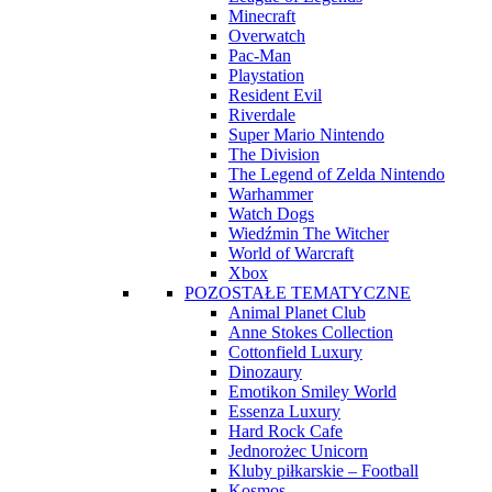
Minecraft
Overwatch
Pac-Man
Playstation
Resident Evil
Riverdale
Super Mario Nintendo
The Division
The Legend of Zelda Nintendo
Warhammer
Watch Dogs
Wiedźmin The Witcher
World of Warcraft
Xbox
POZOSTAŁE TEMATYCZNE
Animal Planet Club
Anne Stokes Collection
Cottonfield Luxury
Dinozaury
Emotikon Smiley World
Essenza Luxury
Hard Rock Cafe
Jednorożec Unicorn
Kluby piłkarskie – Football
Kosmos