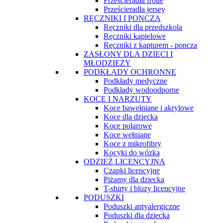
Prześcieradła frotte
Prześcieradła jersey
RĘCZNIKI I PONCZA
Ręczniki dla przedszkola
Ręczniki kąpielowe
Ręczniki z kapturem - poncza
ZASŁONY DLA DZIECI I
MŁODZIEŻY
PODKŁADY OCHRONNE
Podkłady medyczne
Podkłady wodoodporne
KOCE I NARZUTY
Koce bawełniane i akrylowe
Koce dla dziecka
Koce polarowe
Koce wełniane
Koce z mikrofibry
Kocyki do wózka
ODZIEŻ LICENCYJNA
Czapki licencyjne
Piżamy dla dziecka
T-shirty i bluzy licencyjne
PODUSZKI
Poduszki antyalergiczne
Poduszki dla dziecka