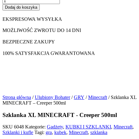
Dodaj do koszyka
EKSPRESOWA WYSYŁKA
MOŻLIWOŚĆ ZWROTU DO 14 DNI
BEZPIECZNE ZAKUPY
100% SATYSFAKCJA GWARANTOWANA
Strona główna
/
Ulubiony Bohater
/
GRY
/
Minecraft
/ Szklanka XL
MINECRAFT – Creeper 500ml
Szklanka XL MINECRAFT - Creeper 500ml
SKU
6048
Kategorie:
Gadżety
,
KUBKI I SZKLANKI
,
Minecraft
,
Szklanki i kufle
Tagi:
gra
,
kubek
,
Minecraft
,
szklanka