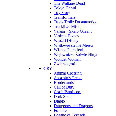
The Walking Dead
Tokyo Ghoul
Toy Story
Transformers
Trolls Trolle Dreamworks
Troskliwe Misie
Vaiana – Skarb Oceanu
Violetta Disney
Wróżki Disney
W głowie się nie Mieści
Władca Pierścieni
Wojownicze Żółwie Ninja
Wonder Woman
Zwierzogród
GRY
Animal Crossing
Assassin’s Creed
Borderlands
Call of Duty
Crash Bandicoot
Dark Souls
Diablo
Dungeons and Dragons
Fortnite
League of Legends