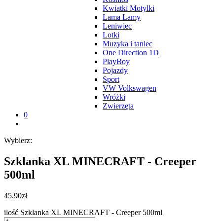
Kwiatki Motylki
Lama Lamy
Leniwiec
Lotki
Muzyka i taniec
One Direction 1D
PlayBoy
Pojazdy
Sport
VW Volkswagen
Wróżki
Zwierzęta
0
Wybierz:
Szklanka XL MINECRAFT - Creeper
500ml
45,90
zł
ilość Szklanka XL MINECRAFT - Creeper 500ml