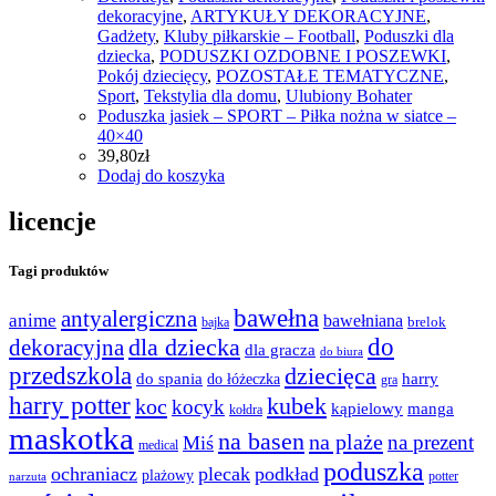
dekoracyjne
,
ARTYKUŁY DEKORACYJNE
,
Gadżety
,
Kluby piłkarskie – Football
,
Poduszki dla
dziecka
,
PODUSZKI OZDOBNE I POSZEWKI
,
Pokój dziecięcy
,
POZOSTAŁE TEMATYCZNE
,
Sport
,
Tekstylia dla domu
,
Ulubiony Bohater
Poduszka jasiek – SPORT – Piłka nożna w siatce –
40×40
39,80
zł
Dodaj do koszyka
licencje
Tagi produktów
bawełna
antyalergiczna
anime
bawełniana
bajka
brelok
do
dla dziecka
dekoracyjna
dla gracza
do biura
przedszkola
dziecięca
do spania
harry
do łóżeczka
gra
harry potter
kubek
koc
kocyk
kąpielowy
manga
kołdra
maskotka
na basen
na plaże
na prezent
Miś
medical
poduszka
ochraniacz
plecak
podkład
plażowy
potter
narzuta